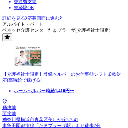
交通費支給
未経験OK
詳細を見る
応募画面に進む
アルバイト・パート
ベネッセ介護センターたまプラーザ(介護福祉士限定)
【介護福祉士限定】登録ヘルパーのお仕事◎シフト柔軟対
応!高時給で稼げる!
ホームヘルパー
時給
1,410
円〜
勤務地
面接地
神奈川県横浜市青葉区美しが丘5-7-41
東急田園都市線「たまプラーザ駅」より徒歩7分