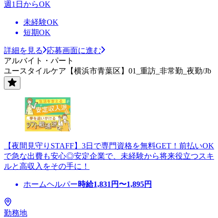
週1日からOK
未経験OK
短期OK
詳細を見る
応募画面に進む
アルバイト・パート
ユースタイルケア【横浜市青葉区】01_重訪_非常勤_夜勤/Jb
【夜間見守りSTAFF】3日で専門資格を無料GET！前払いOK
で急な出費も安心◎安定企業で、未経験から将来役立つスキ
ルと高収入をその手に！
ホームヘルパー
時給
1,831
円〜
1,895
円
勤務地