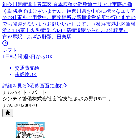
神奈川県横浜市青葉区 ※本原稿の勤務地エリアは実際に働
く勤務地ではございません。神奈川県を中心に様々なエリア
でお仕事をご用意中。面接場所は新横浜営業所で行いますの
でお間違えないようお願いいたします。（横浜市港北区新横
浜2-4-19富士火災横浜ビル4F 新横浜駅から徒歩2分程度）
市が尾駅、あざみ野駅、田奈駅
シフト
1日8時間 週3日からOK
交通費支給
未経験OK
詳細を見る
応募画面に進む
アルバイト・パート
シンテイ警備株式会社 新宿支社 あざみ野(18)エリ
ア/A3203200140