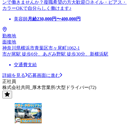
ンで働きませんか？復職希望の方大歓迎◎ネイル・ピアス・
カラーOKで自分らしく働けます♪
美容師
月給
230,000
円〜
400,000
円
勤務地
面接地
神奈川県横浜市青葉区市ヶ尾町1062-1
市が尾駅 徒歩6分、あざみ野駅 徒歩30分、新横浜駅
交通費支給
詳細を見る
応募画面に進む
正社員
株式会社共同_厚木営業所/大型ドライバー(72)