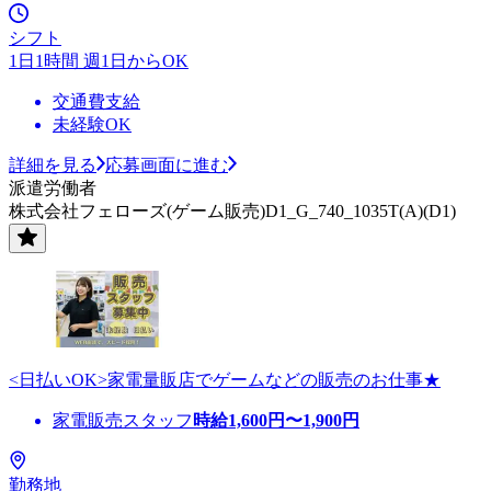
シフト
1日1時間 週1日からOK
交通費支給
未経験OK
詳細を見る
応募画面に進む
派遣労働者
株式会社フェローズ(ゲーム販売)D1_G_740_1035T(A)(D1)
<日払いOK>家電量販店でゲームなどの販売のお仕事★
家電販売スタッフ
時給
1,600
円〜
1,900
円
勤務地