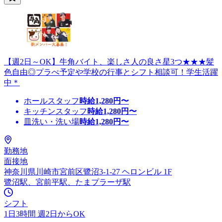
【週2日～OK】牛角バイト、楽しさ人の良さ星3つ★★★髪
色自由◎プラぺ予定や学校の行事とシフト相談可！学生活躍
中＊
ホールスタッフ
時給
1,280
円〜
キッチンスタッフ
時給
1,280
円〜
皿洗い・洗い場
時給
1,280
円〜
勤務地
面接地
神奈川県川崎市宮前区鷺沼3-1-27 ヘロンビル 1F
鷺沼駅、宮前平駅、たまプラーザ駅
シフト
1日3時間 週2日からOK