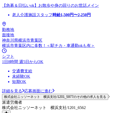
【急募＆日払いok】お散歩や身の回りのお世話メイン
老人介護施設スタッフ
時給
1,500
円〜
2,250
円
勤務地
面接地
神奈川県横浜市青葉区
横浜市青葉区内に多数！＜駅チカ・車通勤okも有＞
シフト
1日8時間 週5日からOK
交通費支給
未経験OK
短期OK
詳細を見る
応募画面に進む
株式会社ニッソーネット 横浜支社/1201_5977のその他の求人を見る
派遣労働者
株式会社ニッソーネット 横浜支社/1201_6562