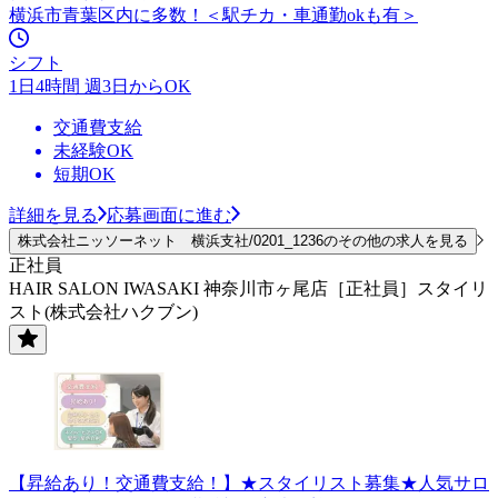
横浜市青葉区内に多数！＜駅チカ・車通勤okも有＞
シフト
1日4時間 週3日からOK
交通費支給
未経験OK
短期OK
詳細を見る
応募画面に進む
株式会社ニッソーネット 横浜支社/0201_1236のその他の求人を見る
正社員
HAIR SALON IWASAKI 神奈川市ヶ尾店［正社員］スタイリ
スト(株式会社ハクブン)
【昇給あり！交通費支給！】★スタイリスト募集★人気サロ