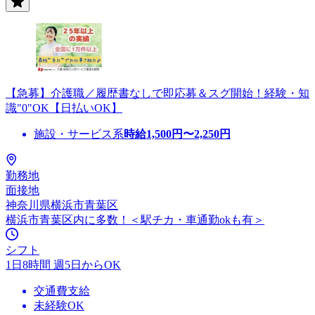
【急募】介護職／履歴書なしで即応募＆スグ開始！経験・知
識"0"OK【日払いOK】
施設・サービス系
時給
1,500
円〜
2,250
円
勤務地
面接地
神奈川県横浜市青葉区
横浜市青葉区内に多数！＜駅チカ・車通勤okも有＞
シフト
1日8時間 週5日からOK
交通費支給
未経験OK