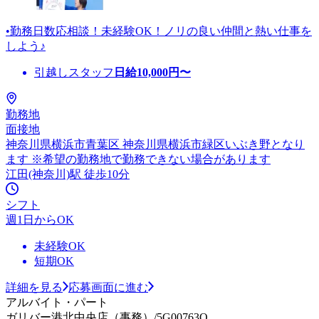
•勤務日数応相談！未経験OK！ノリの良い仲間と熱い仕事を
しよう♪
引越しスタッフ
日給
10,000
円〜
勤務地
面接地
神奈川県横浜市青葉区 神奈川県横浜市緑区いぶき野となり
ます ※希望の勤務地で勤務できない場合があります
江田(神奈川)駅 徒歩10分
シフト
週1日からOK
未経験OK
短期OK
詳細を見る
応募画面に進む
アルバイト・パート
ガリバー港北中央店（事務）/5G00763O