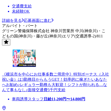
交通費支給
未経験OK
詳細を見る
応募画面に進む
アルバイト・パート
グリーン警備保障株式会社 神奈川営業所 中川(神奈川)・こ
どもの国(神奈川)・藤が丘(神奈川)エリア(交通誘導-2)/811
《横浜市を中心にお仕事多数ご用意中》特別ボーナス（入社
祝い金）は3勤務目からもうGET！効率的に稼ぎたいあなた
へお勧め♪レギュラー勤務も大歓迎！シフトが削られる…な
んて事もなし♪面接交通費5千円支給
車両誘導スタッフ
日給
11,200
円〜
14,800
円