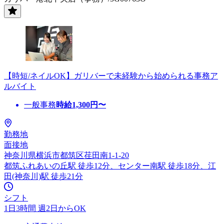
【時短/ネイルOK】ガリバーで未経験から始められる事務ア
ルバイト
一般事務
時給
1,300
円〜
勤務地
面接地
神奈川県横浜市都筑区荏田南1-1-20
都筑ふれあいの丘駅 徒歩12分、センター南駅 徒歩18分、江
田(神奈川)駅 徒歩21分
シフト
1日3時間 週2日からOK