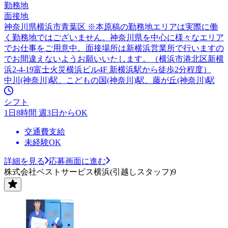
勤務地
面接地
神奈川県横浜市青葉区 ※本原稿の勤務地エリアは実際に働
く勤務地ではございません。神奈川県を中心に様々なエリア
でお仕事をご用意中。面接場所は新横浜営業所で行いますの
でお間違えないようお願いいたします。（横浜市港北区新横
浜2-4-19富士火災横浜ビル4F 新横浜駅から徒歩2分程度）
中川(神奈川)駅、こどもの国(神奈川)駅、藤が丘(神奈川)駅
シフト
1日8時間 週3日からOK
交通費支給
未経験OK
詳細を見る
応募画面に進む
株式会社ベストサービス横浜(引越しスタッフ)9