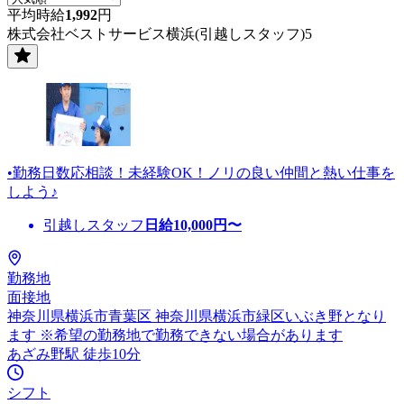
平均時給
1,992
円
株式会社ベストサービス横浜(引越しスタッフ)5
•勤務日数応相談！未経験OK！ノリの良い仲間と熱い仕事を
しよう♪
引越しスタッフ
日給
10,000
円〜
勤務地
面接地
神奈川県横浜市青葉区 神奈川県横浜市緑区いぶき野となり
ます ※希望の勤務地で勤務できない場合があります
あざみ野駅 徒歩10分
シフト