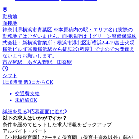
勤務地
面接地
神奈川県横浜市青葉区 ※本原稿内の駅・エリア名は実際の
勤務地ではございません。面接場所は【グリーン警備保障株
式会社：新横浜営業所：横浜市港北区新横浜2-4-19富士火災
横浜ビル4F※新横浜駅から徒歩2分程度】ですのでお間違え
ないようお願いします。
市が尾駅、あざみ野駅、田奈駅
シフト
1日8時間 週3日からOK
交通費支給
未経験OK
詳細を見る
応募画面に進む
以下の求人はいかがですか？
条件を緩めてヒットした求人情報をピックアップ
アルバイト・パート
【小規模保育園】ぴーまん保育園 （保育士資格以外）藤が