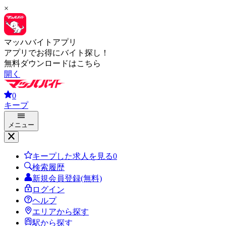
×
マッハバイトアプリ
アプリでお得にバイト探し！
無料ダウンロードはこちら
開く
0
キープ
メニュー
キープした求人を見る
0
検索履歴
新規会員登録(無料)
ログイン
ヘルプ
エリアから探す
駅から探す