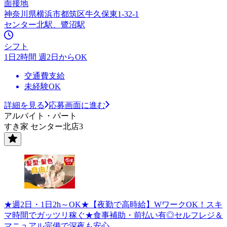
面接地
神奈川県横浜市都筑区牛久保東1-32-1
センター北駅、鷺沼駅
シフト
1日2時間 週2日からOK
交通費支給
未経験OK
詳細を見る
応募画面に進む
アルバイト・パート
すき家 センター北店3
★週2日・1日2h～OK★【夜勤で高時給】WワークOK！スキ
マ時間でガッツリ稼ぐ★食事補助・前払い有◎セルフレジ＆
マニュアル完備で深夜も安心