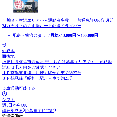
＼川崎・横浜エリアから通勤者多数！／普通免許OK◎ 月給
34万円以上の近距離ルート配送ドライバー
配送・物流スタッフ
月給
340,000
円〜
400,000
円
勤務地
面接地
神奈川県横浜市青葉区 ※こちらは募集エリアです。勤務地
詳細は求人内をご確認ください
ＪＲ京浜東北線「川崎」駅から車で約27分
ＪＲ鶴見線「昭和」駅から車で約21分
☆車通勤可能！☆
シフト
週5日からOK
詳細を見る
応募画面に進む
派遣労働者