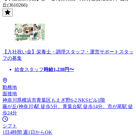
丘(3610266)
【入社祝い金】栄養士・調理スタッフ・運営サポートスタッ
フの募集
給食スタッフ
時給
1,230
円〜
勤務地
面接地
神奈川県横浜市青葉区もえぎ野6-2 NKSビル1階
藤が丘(神奈川)駅 徒歩5分、青葉台駅 徒歩14分、市が尾駅 徒
歩24分
シフト
1日4時間 週1日からOK