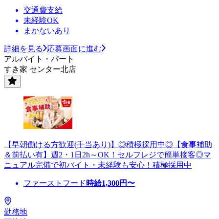
交通費支給
未経験OK
まかないあり
詳細を見る
応募画面に進む
アルバイト・パート
すき家 センター北店
【早朝働ける方歓迎(手当あり)】◎積極採用中◎【食事補助
＆前払い有】週2・1日2h～OK！セルフレジで簡単接客◎マ
ニュアル完備で初バイト・未経験も安心！積極採用中
ファーストフード
時給
1,300
円〜
勤務地