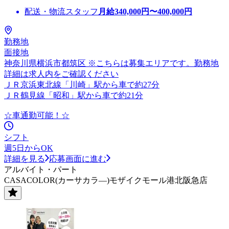
配送・物流スタッフ
月給
340,000
円〜
400,000
円
勤務地
面接地
神奈川県横浜市都筑区 ※こちらは募集エリアです。勤務地
詳細は求人内をご確認ください
ＪＲ京浜東北線「川崎」駅から車で約27分
ＪＲ鶴見線「昭和」駅から車で約21分
☆車通勤可能！☆
シフト
週5日からOK
詳細を見る
応募画面に進む
アルバイト・パート
CASACOLOR(カーサカラ―)モザイクモール港北阪急店