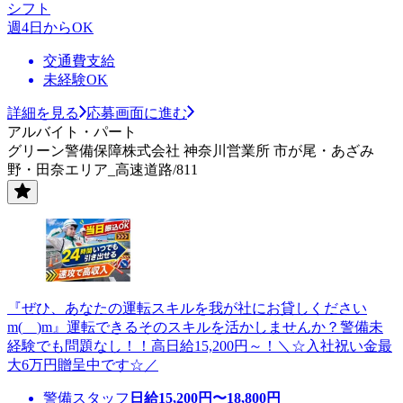
シフト
週4日からOK
交通費支給
未経験OK
詳細を見る
応募画面に進む
アルバイト・パート
グリーン警備保障株式会社 神奈川営業所 市が尾・あざみ
野・田奈エリア_高速道路/811
『ぜひ、あなたの運転スキルを我が社にお貸しください
m(__)m』運転できるそのスキルを活かしませんか？警備未
経験でも問題なし！！高日給15,200円～！＼☆入社祝い金最
大6万円贈呈中です☆／
警備スタッフ
日給
15,200
円〜
18,800
円