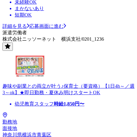
未経験OK
まかないあり
短期OK
詳細を見る
応募画面に進む
派遣労働者
株式会社ニッソーネット 横浜支社/0201_1236
趣味や副業との両立が叶う♪保育士（要資格）【1日4h～／週
3～ok】★即日勤務・夏休み明けスタートOK
幼児教育スタッフ
時給
1,850
円〜
勤務地
面接地
神奈川県横浜市青葉区