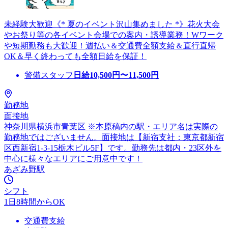
未経験大歓迎《* 夏のイベント沢山集めました *》花火大会
やお祭り等の各イベント会場での案内・誘導業務！Wワーク
や短期勤務も大歓迎！週払い＆交通費全額支給＆直行直帰
OK＆早く終わっても全額日給を保証！
警備スタッフ
日給
10,500
円〜
11,500
円
勤務地
面接地
神奈川県横浜市青葉区 ※本原稿内の駅・エリア名は実際の
勤務地ではございません。面接地は【新宿支社：東京都新宿
区西新宿1-3-15栃木ビル5F】です。勤務先は都内・23区外を
中心に様々なエリアにご用意中です！
あざみ野駅
シフト
1日8時間からOK
交通費支給