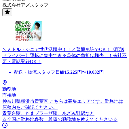
株式会社アズスタッフ
＼ミドル・シニア世代活躍中！！／普通免許でOK！《配送
ドライバー》運転に集中できる◎体の負担は極少！！来社不
要・電話登録OK！
配送・物流スタッフ
日給
15,225
円〜
19,032
円
勤務地
面接地
神奈川県横浜市青葉区 こちらは募集エリアです。勤務地は
原稿内をご確認ください。
青葉台駅、たまプラーザ駅、あざみ野駅など
☆全国に勤務地多数！希望の勤務地を教えてください☆