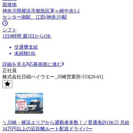
面接地
神奈川県横浜市都筑区茅ヶ崎中央5-1
センター南駅、江田(神奈川)駅
シフト
1日8時間 週5日からOK
交通費支給
未経験OK
詳細を見る
応募画面に進む
正社員
株式会社日硝ハイウエー_川崎営業所/153[20-01]
＼川崎・横浜エリアから通勤者多数！／普通免許OK◎ 月給
34万円以上の近距離ルート配送ドライバー