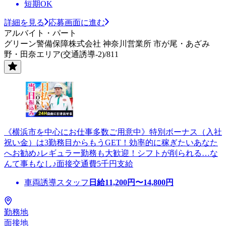
短期OK
詳細を見る
応募画面に進む
アルバイト・パート
グリーン警備保障株式会社 神奈川営業所 市が尾・あざみ
野・田奈エリア(交通誘導-2)/811
《横浜市を中心にお仕事多数ご用意中》特別ボーナス（入社
祝い金）は3勤務目からもうGET！効率的に稼ぎたいあなた
へお勧め♪レギュラー勤務も大歓迎！シフトが削られる…な
んて事もなし♪面接交通費5千円支給
車両誘導スタッフ
日給
11,200
円〜
14,800
円
勤務地
面接地