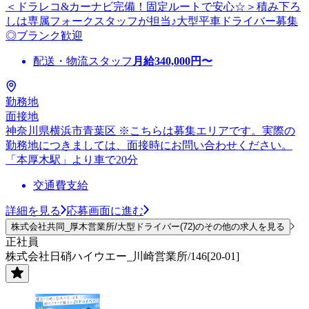
＜ドラレコ&カーナビ完備！固定ルートで安心☆＞積み下ろ
しは専属フォークスタッフが担当♪大型平車ドライバー募集
◎ブランク歓迎
配送・物流スタッフ
月給
340,000
円〜
勤務地
面接地
神奈川県横浜市青葉区 ※こちらは募集エリアです。実際の
勤務地につきましては、面接時にお問い合わせください。
「本厚木駅」より車で20分
交通費支給
詳細を見る
応募画面に進む
株式会社共同_厚木営業所/大型ドライバー(72)のその他の求人を見る
正社員
株式会社日硝ハイウエー_川崎営業所/146[20-01]