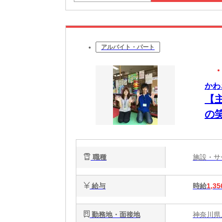
アルバイト・パート
かわ
【
の
職種
施設・
給与
時給
1,35
勤務地・面接地
神奈川県