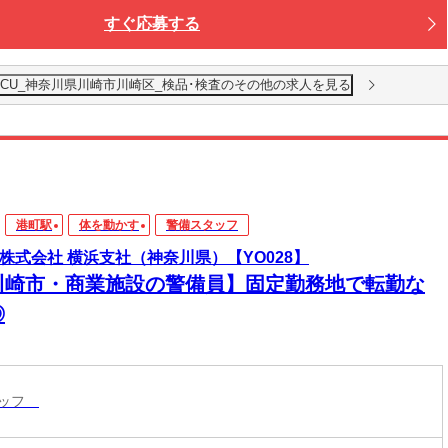
すぐ応募する
CU_神奈川県川崎市川崎区_検品･検査のその他の求人を見る
港町駅
体を動かす
警備スタッフ
D株式会社 横浜支社（神奈川県）【YO028】
川崎市・商業施設の警備員】固定勤務地で転勤な
◎
タッフ