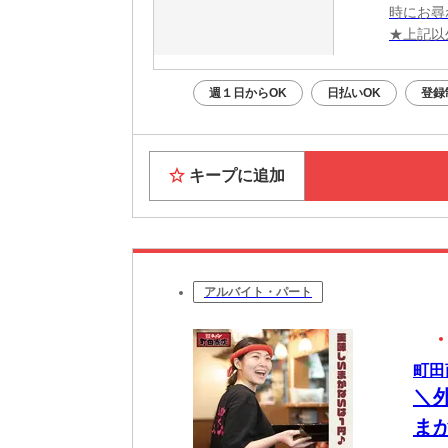
時にお尋
★上記以
週１日からOK
日払いOK
登録
キープに追加
アルバイト・パート
町田
＼
ま