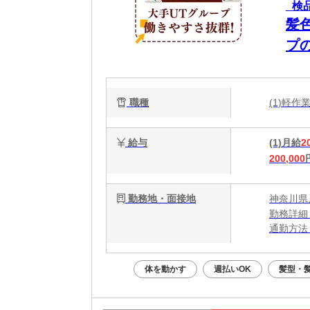
_検
髪
プ
職種
(1)軽
給与
(1)月給
2
200,000
勤務地・面接地
神奈川県
勤務詳細
通勤方法
最寄り駅
体を動かす
週払いOK
髪型・