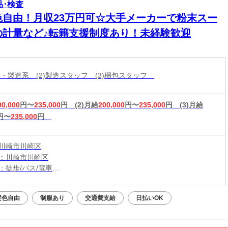
品･検査
色自由！月収23万円可☆大手メーカーで粉末スー
の計量など♪転籍支援制度あり！未経験歓迎
作業・製造系 (2)製造スタッフ (3)梱包スタッフ
00,000
円〜
235,000
円
(2)月給
200,000
円〜
235,000
円
(3)月給
円〜
235,000
円
川崎市川崎区
：川崎市川崎区
：徒歩/バス/電車
：鈴木町駅から徒歩1分
髪色自由
制服あり
交通費支給
日払いOK