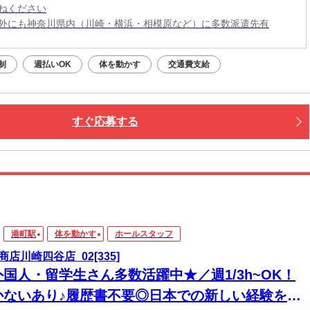
ねください
外にも神奈川県内（川崎・横浜・相模原など）に多数派遣先有
制
週払いOK
体を動かす
交通費支給
すぐ応募する
港町駅
体を動かす
ホールスタッフ
商店川崎四谷店_02[335]
外国人・留学生さん多数活躍中★／週1/3h~OK！
かないあり♪履歴書不要◎日本での新しい経験を積