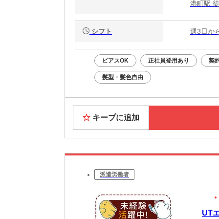
港町駅 
シフト
週3日か
ピアスOK
正社員登用あり
契
髪型・髪色自由
キープに追加
派遣労働者
UT