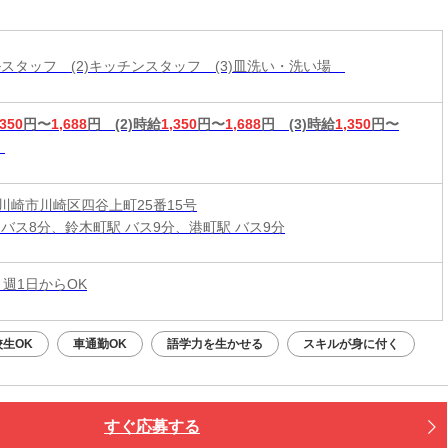
ながら、楽しく働きませんか？★
ールスタッフ (2)キッチンスタッフ (3)皿洗い・洗い場
,350
円〜
1,688
円
(2)時給
1,350
円〜
1,688
円
(3)時給
1,350
円〜
川崎市川崎区四谷上町25番15号
 バス8分、鈴木町駅 バス9分、港町駅 バス9分
 週1日からOK
校生OK
車通勤OK
語学力を生かせる
スキルが身に付く
すぐ応募する