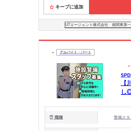
キープに追加
UTエージェント株式会社 南関東第一
アルバイト・パート
SP
【
し
職種
警備ス