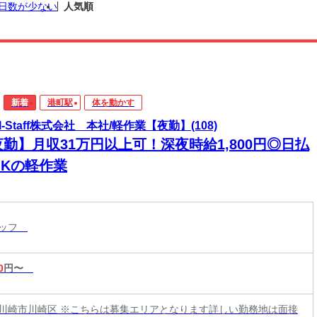
日数が少ない
人気順
新着
港町駅
体を動かす
I-Staff株式会社 本社/軽作業【夜勤】(108)
勤】月収31万円以上可！深夜時給1,800円◎日払
OKの軽作業
タッフ
0
円〜
川崎市川崎区 ※こちらは募集エリアとなります詳しい勤務地は面接