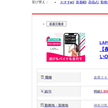
並び替え：
おすすめ
新着順
高収入
勤務
派遣労働者
LAP
【夜
い
職種
倉庫ス
給与
時給
1,80
勤務地・面接地
神奈川県