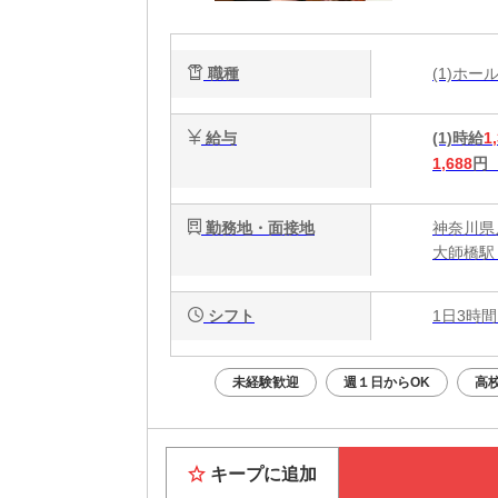
み
職種
(1)ホ
給与
(1)時給
1
1,688
円
勤務地・面接地
神奈川県
大師橋駅
シフト
1日3時間
未経験歓迎
週１日からOK
高
キープに追加