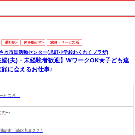
港町駅
体を動かす
施設・サービス系
さき市民活動センター(旭町小学校わくわくプラザ)
主婦(夫)・未経験者歓迎】WワークOK★子ども達
笑顔に会えるお仕事♪
サービス系
6
円〜
川崎市川崎区旭町2-2-1