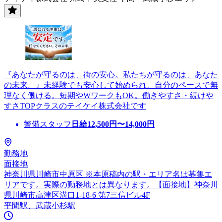
『あなたが守るのは、街の安心。私たちが守るのは、あなた
の未来。』未経験でも安心して始められ、自分のペースで無
理なく働ける。短期やWワークもOK。働きやすさ・続けや
すさTOPクラスのテイケイ株式会社です
警備スタッフ
日給
12,500
円〜
14,000
円
勤務地
面接地
神奈川県川崎市中原区 ※本原稿内の駅・エリア名は募集エ
リアです。実際の勤務地とは異なります。【面接地】神奈川
県川崎市高津区溝口1-18-6 第7三信ビル4F
平間駅、武蔵小杉駅