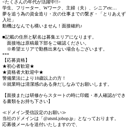
<たくさんの年代が活躍中!!>
学生、フリーター、Wワーク、主婦（夫）、シニアetc…
夢を追う為の資金造り・次の仕事までの繋ぎ・「とりあえず
入社」
動機はなんでも構いません！面接確約♪
■記載の住所と駅名は募集エリアになります。
面接地は原稿最下部をご確認ください。
※希望エリアで勤務出来ない場合もございます。
***
【応募資格】
★初心者歓迎★
★資格者大歓迎中★
警備業法により18歳以上の方！
※就業時は清潔感のある身だしなみでお願いします。
【面接または研修からスタートの時に印鑑・本人確認ができ
る書類をお持ち下さい】
≪ドメイン受信設定のお願い≫
当社のドメインは「@atsml.jobop.jp」となっております。
応募後メールを送付いたしますので、