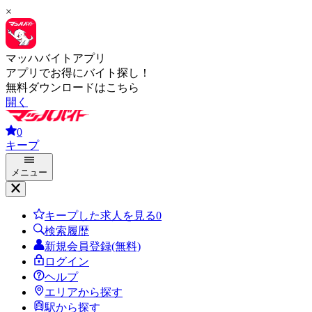
×
マッハバイトアプリ
アプリでお得にバイト探し！
無料ダウンロードはこちら
開く
0
キープ
メニュー
キープした求人を見る
0
検索履歴
新規会員登録(無料)
ログイン
ヘルプ
エリアから探す
駅から探す