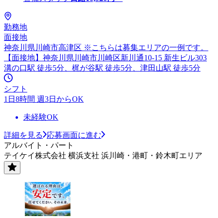
勤務地
面接地
神奈川県川崎市高津区 ※こちらは募集エリアの一例です。
【面接地】神奈川県川崎市川崎区新川通10-15 新生ビル303
溝の口駅 徒歩5分、梶が谷駅 徒歩5分、津田山駅 徒歩5分
シフト
1日8時間 週3日からOK
未経験OK
詳細を見る
応募画面に進む
アルバイト・パート
テイケイ株式会社 横浜支社 浜川崎・港町・鈴木町エリア