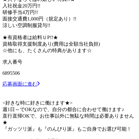
入社祝金20万円!!
研修手当4万円!!
面接交通費1,000円（規定あり）!!
涼しい空調制服貸与!!
★有資格者は給料ＵP!!★
資格取得支援制度あり(費用は全額当社負担)
☆他にも、たくさんの特典があります☆
求人番号
6895506
応募画面に進む
<好きな時に好きに働けます★>
週1日～でOKなので、自分の都合に合わせて働けます♪
直行直帰OKで、お仕事以外に無駄な時間は必要ありません
★
『ガッツリ派』も『のんびり派』もご自身でお選び可能！