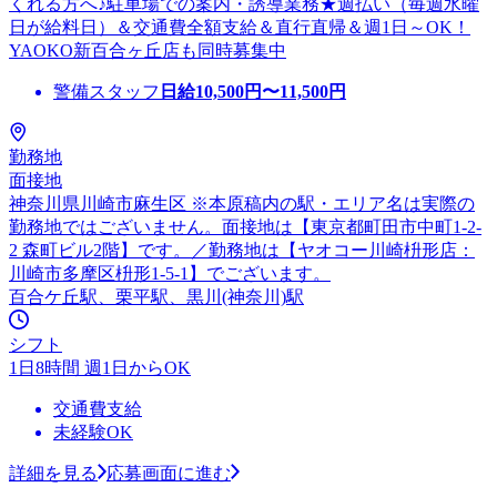
くれる方へ♪駐車場での案内・誘導業務★週払い（毎週水曜
日が給料日）＆交通費全額支給＆直行直帰＆週1日～OK！
YAOKO新百合ヶ丘店も同時募集中
警備スタッフ
日給
10,500
円〜
11,500
円
勤務地
面接地
神奈川県川崎市麻生区 ※本原稿内の駅・エリア名は実際の
勤務地ではございません。面接地は【東京都町田市中町1-2-
2 森町ビル2階】です。／勤務地は【ヤオコー川崎枡形店：
川崎市多摩区枡形1-5-1】でございます。
百合ケ丘駅、栗平駅、黒川(神奈川)駅
シフト
1日8時間 週1日からOK
交通費支給
未経験OK
詳細を見る
応募画面に進む