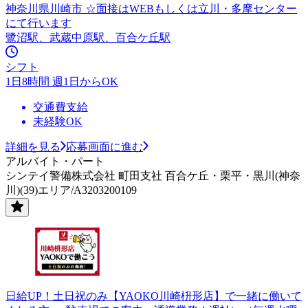
神奈川県川崎市 ☆面接はWEBもしくは立川・多摩センター
にて行います
鷺沼駅、武蔵中原駅、百合ケ丘駅
シフト
1日8時間 週1日からOK
交通費支給
未経験OK
詳細を見る
応募画面に進む
アルバイト・パート
シンテイ警備株式会社 町田支社 百合ケ丘・栗平・黒川(神奈
川)(39)エリア/A3203200109
日給UP！土日祝のみ【YAOKO川崎枡形店】で一緒に働いて