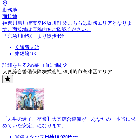
勤務地
面接地
神奈川県川崎市幸区堀川町 ※こちらは勤務エリアとなりま
す。面接地は原稿内をご確認ください。
「京急川崎駅」より徒歩4分
交通費支給
未経験OK
詳細を見る
応募画面に進む
大真綜合警備保障株式会社 ※川崎市高津区エリア
【人生の迷子、卒業】大真綜合警備が、あなたの「本当に求
めていた安定」になります。
警備スタッフ
日給
10,920
円〜