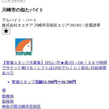
川崎市の似たバイト
アルバイト・パート
株式会社ネエチア 川崎市宮前区エリア/202301 / 交通誘導
【警備スタッフ大募集】日払い可★週1日～OK！スキマ時間
でサクッと稼げる！シフトはLINEでらくらく提出♪日給保障
あり◎
警備スタッフ
日給
12,500
円〜
16,700
円
勤務地
面接地
神奈川県川崎市宮前区