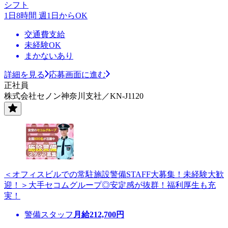
シフト
1日8時間 週1日からOK
交通費支給
未経験OK
まかないあり
詳細を見る
応募画面に進む
正社員
株式会社セノン神奈川支社／KN-J1120
＜オフィスビルでの常駐施設警備STAFF大募集！未経験大歓
迎！＞大手セコムグループ◎安定感が抜群！福利厚生も充
実！
警備スタッフ
月給
212,700
円