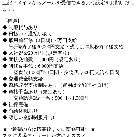
上記ドメインからメールを受信できるよう設定をお願い致し
ます。
【待遇】
◆ 制服貸与あり
◆ 日払い・週払いあり
◆ 雇用前研修（3日間）4万円支給
┗研修終了後30,000円支給・残りは20勤務終了後支給
◆ 入社祝金20万円（規定有り）
◆ 面接交通費：1,000円（規定あり）
◆ 研修食事代：6,000円支給
┗昼食代1,000円×3日間・夕食代1,000円支給×3日間
◆ 交通費全額支給
◆ 資格取得支援制度あり（費用は全額当社負担）
◆ 資格手当あり（規定あり）
┗交通誘導2級手当：500円～1,500円
◆ 社保完備
◆ 有給休暇あり
◆ 涼しい空調制服貸与!!
★ご希望の方は応募後すぐに研修可能！★
スグに現場デビューした方にオススメ！