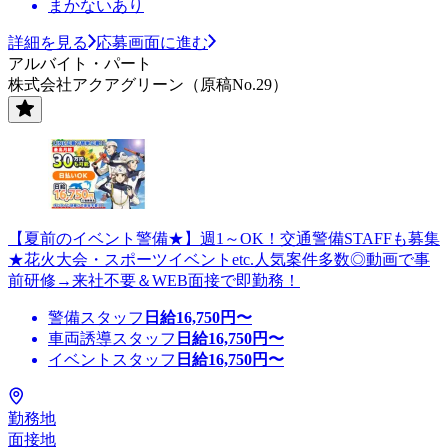
まかないあり
詳細を見る
応募画面に進む
アルバイト・パート
株式会社アクアグリーン（原稿No.29）
【夏前のイベント警備★】週1～OK！交通警備STAFFも募集
★花火大会・スポーツイベントetc.人気案件多数◎動画で事
前研修→来社不要＆WEB面接で即勤務！
警備スタッフ
日給
16,750
円〜
車両誘導スタッフ
日給
16,750
円〜
イベントスタッフ
日給
16,750
円〜
勤務地
面接地