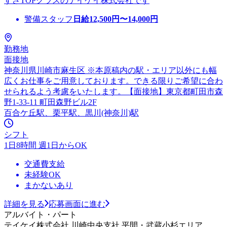
すさTOPクラスのテイケイ株式会社です
警備スタッフ
日給
12,500
円〜
14,000
円
勤務地
面接地
神奈川県川崎市麻生区 ※本原稿内の駅・エリア以外にも幅
広くお仕事をご用意しております。できる限りご希望に合わ
せられるよう考慮をいたします。【面接地】東京都町田市森
野1-33-11 町田森野ビル2F
百合ケ丘駅、栗平駅、黒川(神奈川)駅
シフト
1日8時間 週1日からOK
交通費支給
未経験OK
まかないあり
詳細を見る
応募画面に進む
アルバイト・パート
テイケイ株式会社 川崎中央支社 平間・武蔵小杉エリア