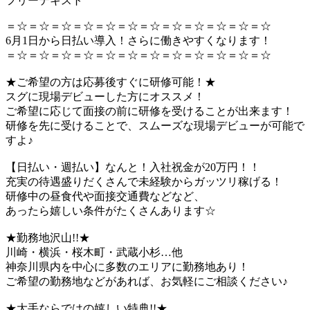
フリーテキスト
＝☆＝☆＝☆＝☆＝☆＝☆＝☆＝☆＝☆＝☆＝☆＝☆
6月1日から日払い導入！さらに働きやすくなります！
＝☆＝☆＝☆＝☆＝☆＝☆＝☆＝☆＝☆＝☆＝☆＝☆
★ご希望の方は応募後すぐに研修可能！★
スグに現場デビューした方にオススメ！
ご希望に応じて面接の前に研修を受けることが出来ます！
研修を先に受けることで、スムーズな現場デビューが可能で
すよ♪
【日払い・週払い】なんと！入社祝金が20万円！！
充実の待遇盛りだくさんで未経験からガッツリ稼げる！
研修中の昼食代や面接交通費などなど、
あったら嬉しい条件がたくさんあります☆
★勤務地沢山!!★
川崎・横浜・桜木町・武蔵小杉…他
神奈川県内を中心に多数のエリアに勤務地あり！
ご希望の勤務地などがあれば、お気軽にご相談ください♪
★大手ならではの嬉しい特典!!★