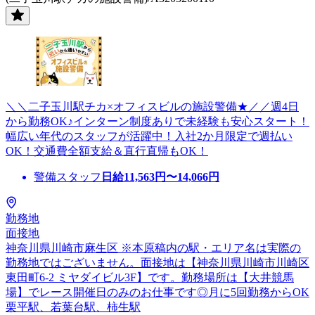
＼＼二子玉川駅チカ×オフィスビルの施設警備★／／週4日
から勤務OK♪インターン制度ありで未経験も安心スタート！
幅広い年代のスタッフが活躍中！入社2か月限定で週払い
OK！交通費全額支給＆直行直帰もOK！
警備スタッフ
日給
11,563
円〜
14,066
円
勤務地
面接地
神奈川県川崎市麻生区 ※本原稿内の駅・エリア名は実際の
勤務地ではございません。面接地は【神奈川県川崎市川崎区
東田町6-2 ミヤダイビル3F】です。勤務場所は【大井競馬
場】でレース開催日のみのお仕事です◎月に5回勤務からOK
栗平駅、若葉台駅、柿生駅