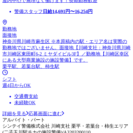
屋内中心で無理なく働けます！長期勤務歓迎
警備スタッフ
日給
14,691
円〜
16,254
円
勤務地
面接地
神奈川県川崎市麻生区 ※本原稿内の駅・エリア名は実際の
勤務地ではございません。面接地【川崎支社：神奈川県川崎
市川崎区東田町6-2 ミヤダイビル3F】／勤務地【川崎区幸区
にある大型商業施設の施設警備】です。
栗平駅、若葉台駅、柿生駅
シフト
週4日からOK
交通費支給
未経験OK
詳細を見る
応募画面に進む
アルバイト・パート
シンテイ警備株式会社 川崎支社 栗平・若葉台・柿生エリア
(二子玉川駅チカの施設警備)/A3203200110