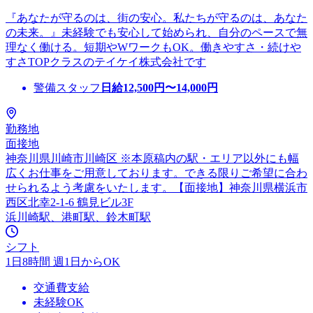
『あなたが守るのは、街の安心。私たちが守るのは、あなた
の未来。』未経験でも安心して始められ、自分のペースで無
理なく働ける。短期やWワークもOK。働きやすさ・続けや
すさTOPクラスのテイケイ株式会社です
警備スタッフ
日給
12,500
円〜
14,000
円
勤務地
面接地
神奈川県川崎市川崎区 ※本原稿内の駅・エリア以外にも幅
広くお仕事をご用意しております。できる限りご希望に合わ
せられるよう考慮をいたします。【面接地】神奈川県横浜市
西区北幸2-1-6 鶴見ビル3F
浜川崎駅、港町駅、鈴木町駅
シフト
1日8時間 週1日からOK
交通費支給
未経験OK