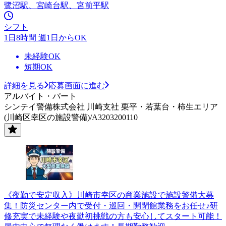
鷺沼駅、宮崎台駅、宮前平駅
シフト
1日8時間 週1日からOK
未経験OK
短期OK
詳細を見る
応募画面に進む
アルバイト・パート
シンテイ警備株式会社 川崎支社 栗平・若葉台・柿生エリア
(川崎区幸区の施設警備)/A3203200110
《夜勤で安定収入》川崎市幸区の商業施設で施設警備大募
集！防災センター内で受付・巡回・開閉館業務をお任せ♪研
修充実で未経験や夜勤初挑戦の方も安心してスタート可能！