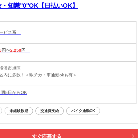
・知識"0"OK【日払いOK】
サービス系
0
円〜
2,250
円
横浜市旭区
区内に多数！＜駅チカ・車通勤okも有＞
 週5日からOK
未経験歓迎
交通費支給
バイク通勤OK
すぐ応募する