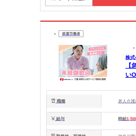
派遣労働者
株式
【
いO
職種
老人介
給与
時給
1,50