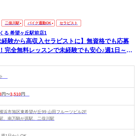
二俣川駅
バイク通勤OK
セラピスト
くる 希望ヶ丘駅前店1
未経験から高収入セラピストに】無資格でも応募
K！完全無料レッスンで未経験でも安心♪週1日～1
～OK！好きな時間に働ける♪60分最大3510円★
20時間以上入店できる方大歓迎♪
スト
8
円〜
3,510
円
横浜市旭区東希望が丘99 山田フルーツビル2F
駅、南万騎が原駅、二俣川駅
 週1日からOK