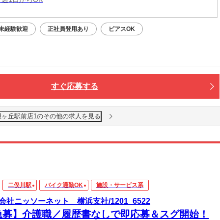
未経験歓迎
正社員登用あり
ピアスOK
すぐ応募する
望ヶ丘駅前店1のその他の求人を見る
二俣川駅
バイク通勤OK
施設・サービス系
会社ニッソーネット 横浜支社/1201_6522
急募】介護職／履歴書なしで即応募＆スグ開始！