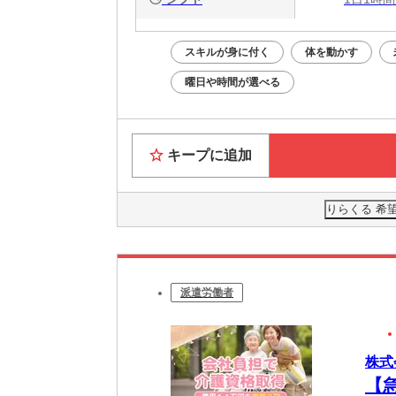
スキルが身に付く
体を動かす
曜日や時間が選べる
キープに追加
りらくる 希
派遣労働者
株式
【