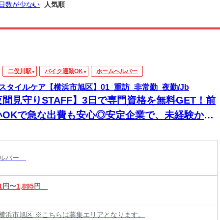
日数が少ない
人気順
二俣川駅
バイク通勤OK
ホームヘルパー
スタイルケア【横浜市旭区】01_重訪_非常勤_夜勤/Jb
夜間見守りSTAFF】3日で専門資格を無料GET！前
いOKで急な出費も安心◎安定企業で、未経験から
来役立つスキルと高収入をその手に！
ヘルパー
1
円〜
1,895
円
横浜市旭区 ※こちらは募集エリアとなります。