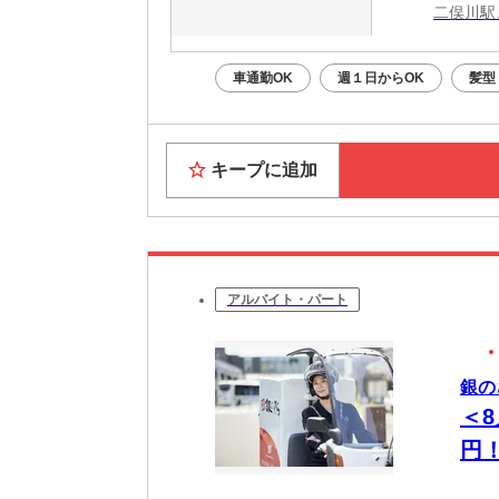
二俣川駅
車通勤OK
週１日からOK
髪型
キープに追加
アルバイト・パート
銀の
＜8
円
☆