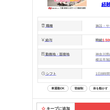
経験
職種
施設・
給与
時給
1,50
勤務地・面接地
神奈川県
横浜市旭
シフト
1日8時間
車通勤OK
登録制
体を動かす
キープに追加