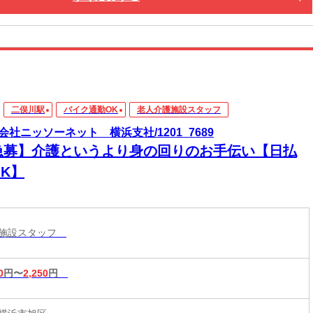
二俣川駅
バイク通勤OK
老人介護施設スタッフ
会社ニッソーネット 横浜支社/1201_7689
急募】介護というより身の回りのお手伝い【日払
K】
護施設スタッフ
0
円〜
2,250
円