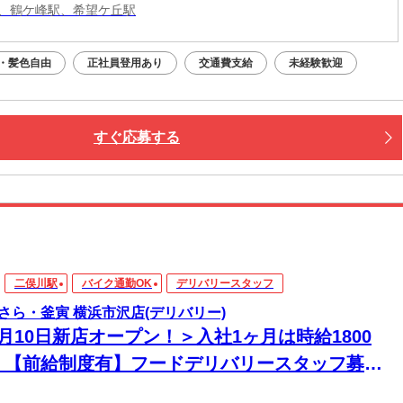
、鶴ケ峰駅、希望ケ丘駅
・髪色自由
正社員登用あり
交通費支給
未経験歓迎
すぐ応募する
二俣川駅
バイク通勤OK
デリバリースタッフ
さら・釜寅 横浜市沢店(デリバリー)
月10日新店オープン！＞入社1ヶ月は時給1800
！【前給制度有】フードデリバリースタッフ募集
週1～◎髪色自由♪派手髪OK