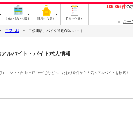
185,855件
の
す
路線・駅から探す
職種から探す
特徴から探す
キー
二俣川駅
二俣川駅、バイク通勤OKのバイト
のアルバイト・バイト求人情報
額）、シフト自由(自己申告制)などのこだわり条件から人気のアルバイトを検索！