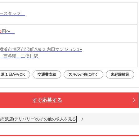
リースタッフ
0
円〜
横浜市旭区市沢町709-2 内田マンション1F
、西谷駅、二俣川駅
週１日からOK
交通費支給
スキルが身に付く
未経験歓迎
すぐ応募する
浜市沢店(デリバリー)のその他の求人を見る