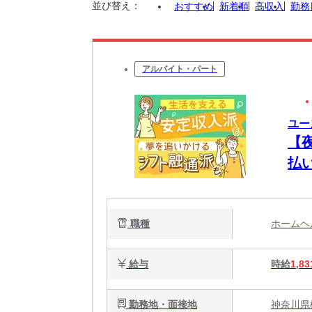
並び替え：
おすすめ
新着順
高収入
勤務
アルバイト・パート
ユー
【
払
将
職種
ホーム
給与
時給
1,83
勤務地・面接地
神奈川県