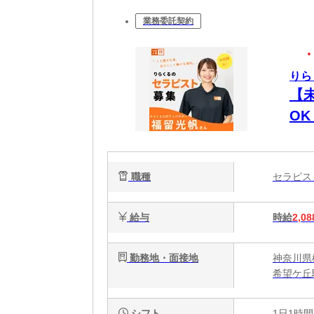
業務委託契約
りら
【
O
時間
週
職種
セラピ
給与
時給
2,08
勤務地・面接地
神奈川県
希望ケ丘
シフト
1日1時間