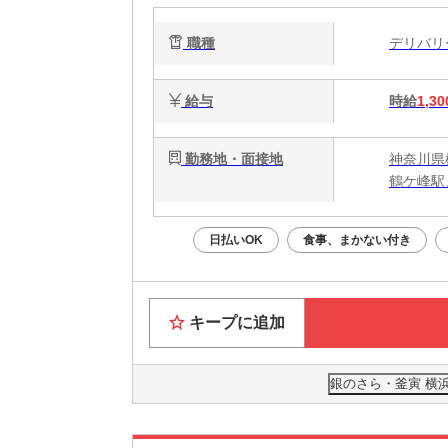
職種
デリバ
給与
時給
1,30
勤務地・面接地
神奈川県
鶴ケ峰駅
日払いOK
食事、まかない付き
キープに追加
銀のさら・釜寅 横