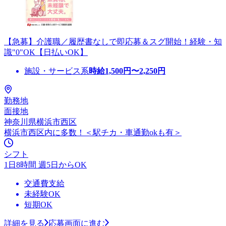
【急募】介護職／履歴書なしで即応募＆スグ開始！経験・知
識"0"OK【日払いOK】
施設・サービス系
時給
1,500
円〜
2,250
円
勤務地
面接地
神奈川県横浜市西区
横浜市西区内に多数！＜駅チカ・車通勤okも有＞
シフト
1日8時間 週5日からOK
交通費支給
未経験OK
短期OK
詳細を見る
応募画面に進む