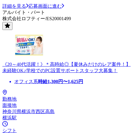
詳細を見る
応募画面に進む
アルバイト・パート
株式会社ロフティー/ES20001499
《20～40代活躍！》＊高時給◎【夏休みだけのレア案件！】
未経験OK♪学校でのPC設置サポートスタッフ大募集！
オフィス系
時給
1,300
円〜
1,625
円
勤務地
面接地
神奈川県横浜市西区高島
横浜駅
シフト