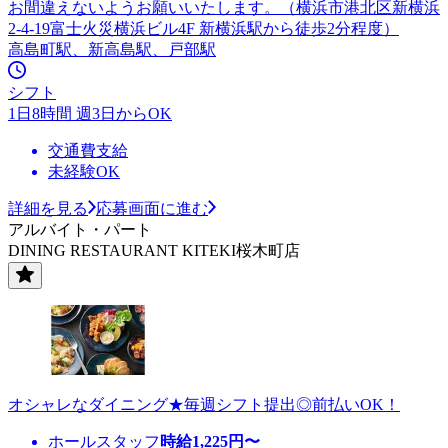
お間違えないようお願いいたします。（横浜市港北区新横浜
2-4-19富士火災横浜ビル4F 新横浜駅から徒歩2分程度）
高島町駅、新高島駅、戸部駅
シフト
1日8時間 週3日からOK
交通費支給
未経験OK
詳細を見る
応募画面に進む
アルバイト・パート
DINING RESTAURANT KITEKI桜木町店
オシャレなダイニング★毎週シフト提出◎前払いOK！
ホールスタッフ
時給
1,225
円〜