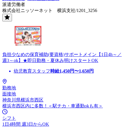
派遣労働者
株式会社ニッソーネット 横浜支社/1201_3256
負担少なめの保育補助(要資格)サポートメイン【1日4h～／
週3～ok】★即日勤務・夏休み明けスタートOK
幼児教育スタッフ
時給
1,450
円〜
1,650
円
勤務地
面接地
神奈川県横浜市西区
横浜市西区内に多数！＜駅チカ・車通勤okも有＞
シフト
1日4時間 週3日からOK