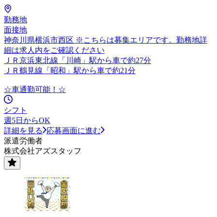
勤務地
面接地
神奈川県横浜市西区 ※こちらは募集エリアです。勤務地詳
細は求人内をご確認ください
ＪＲ京浜東北線「川崎」駅から車で約27分
ＪＲ鶴見線「昭和」駅から車で約21分
☆車通勤可能！☆
シフト
週5日からOK
詳細を見る
応募画面に進む
派遣労働者
株式会社アズスタッフ