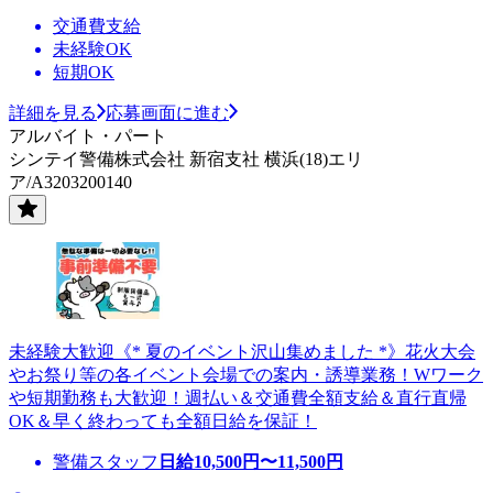
交通費支給
未経験OK
短期OK
詳細を見る
応募画面に進む
アルバイト・パート
シンテイ警備株式会社 新宿支社 横浜(18)エリ
ア/A3203200140
未経験大歓迎《* 夏のイベント沢山集めました *》花火大会
やお祭り等の各イベント会場での案内・誘導業務！Wワーク
や短期勤務も大歓迎！週払い＆交通費全額支給＆直行直帰
OK＆早く終わっても全額日給を保証！
警備スタッフ
日給
10,500
円〜
11,500
円