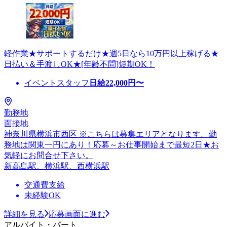
軽作業★サポートするだけ★週5日なら10万円以上稼げる★
日払い＆手渡しOK★[年齢不問]短期OK！
イベントスタッフ
日給
22,000
円〜
勤務地
面接地
神奈川県横浜市西区 ※こちらは募集エリアとなります。勤
務地は関東一円にあり！応募～お仕事開始まで最短2日★お
気軽にお問合せ下さい。
新高島駅、横浜駅、西横浜駅
交通費支給
未経験OK
詳細を見る
応募画面に進む
アルバイト・パート