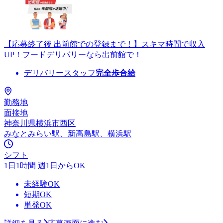
【応募終了後 出前館での登録まで！】スキマ時間で収入
UP！フードデリバリーなら出前館で！
デリバリースタッフ
完全歩合給
勤務地
面接地
神奈川県横浜市西区
みなとみらい駅、新高島駅、横浜駅
シフト
1日1時間 週1日からOK
未経験OK
短期OK
単発OK