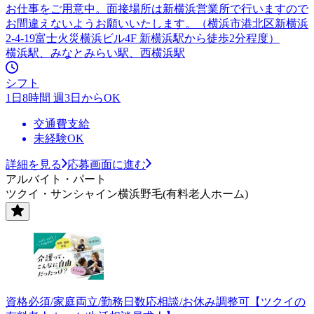
お仕事をご用意中。面接場所は新横浜営業所で行いますので
お間違えないようお願いいたします。（横浜市港北区新横浜
2-4-19富士火災横浜ビル4F 新横浜駅から徒歩2分程度）
横浜駅、みなとみらい駅、西横浜駅
シフト
1日8時間 週3日からOK
交通費支給
未経験OK
詳細を見る
応募画面に進む
アルバイト・パート
ツクイ・サンシャイン横浜野毛(有料老人ホーム)
資格必須/家庭両立/勤務日数応相談/お休み調整可【ツクイの