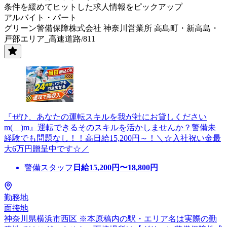
条件を緩めてヒットした求人情報をピックアップ
アルバイト・パート
グリーン警備保障株式会社 神奈川営業所 高島町・新高島・
戸部エリア_高速道路/811
『ぜひ、あなたの運転スキルを我が社にお貸しください
m(__)m』運転できるそのスキルを活かしませんか？警備未
経験でも問題なし！！高日給15,200円～！＼☆入社祝い金最
大6万円贈呈中です☆／
警備スタッフ
日給
15,200
円〜
18,800
円
勤務地
面接地
神奈川県横浜市西区 ※本原稿内の駅・エリア名は実際の勤