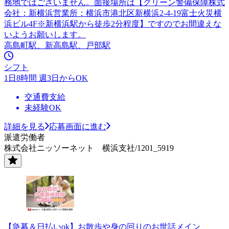
務地ではございません。面接場所は【グリーン警備保障株式
会社：新横浜営業所：横浜市港北区新横浜2-4-19富士火災横
浜ビル4F※新横浜駅から徒歩2分程度】ですのでお間違えな
いようお願いします。
高島町駅、新高島駅、戸部駅
シフト
1日8時間 週3日からOK
交通費支給
未経験OK
詳細を見る
応募画面に進む
派遣労働者
株式会社ニッソーネット 横浜支社/1201_5919
【急募＆日払いok】お散歩や身の回りのお世話メイン