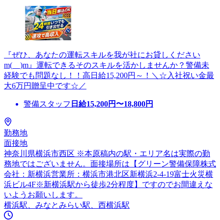
『ぜひ、あなたの運転スキルを我が社にお貸しください
m(__)m』運転できるそのスキルを活かしませんか？警備未
経験でも問題なし！！高日給15,200円～！＼☆入社祝い金最
大6万円贈呈中です☆／
警備スタッフ
日給
15,200
円〜
18,800
円
勤務地
面接地
神奈川県横浜市西区 ※本原稿内の駅・エリア名は実際の勤
務地ではございません。面接場所は【グリーン警備保障株式
会社：新横浜営業所：横浜市港北区新横浜2-4-19富士火災横
浜ビル4F※新横浜駅から徒歩2分程度】ですのでお間違えな
いようお願いします。
横浜駅、みなとみらい駅、西横浜駅