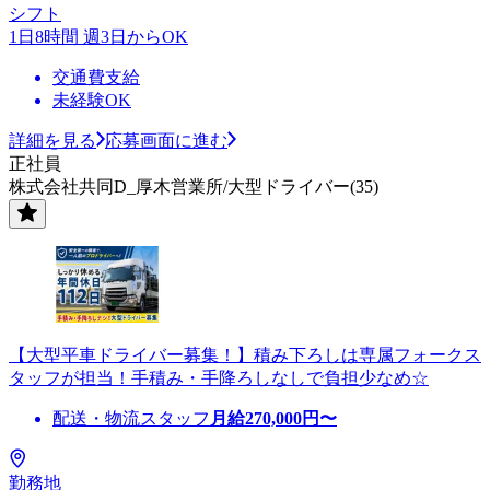
シフト
1日8時間 週3日からOK
交通費支給
未経験OK
詳細を見る
応募画面に進む
正社員
株式会社共同D_厚木営業所/大型ドライバー(35)
【大型平車ドライバー募集！】積み下ろしは専属フォークス
タッフが担当！手積み・手降ろしなしで負担少なめ☆
配送・物流スタッフ
月給
270,000
円〜
勤務地