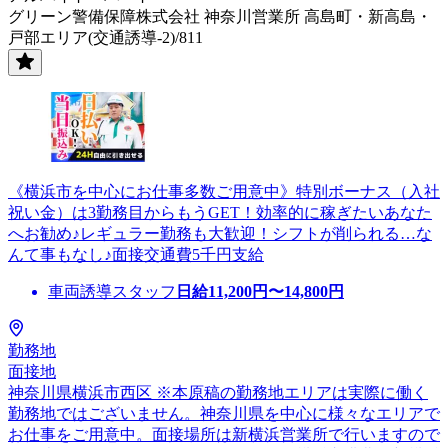
グリーン警備保障株式会社 神奈川営業所 高島町・新高島・
戸部エリア(交通誘導-2)/811
《横浜市を中心にお仕事多数ご用意中》特別ボーナス（入社
祝い金）は3勤務目からもうGET！効率的に稼ぎたいあなた
へお勧め♪レギュラー勤務も大歓迎！シフトが削られる…な
んて事もなし♪面接交通費5千円支給
車両誘導スタッフ
日給
11,200
円〜
14,800
円
勤務地
面接地
神奈川県横浜市西区 ※本原稿の勤務地エリアは実際に働く
勤務地ではございません。神奈川県を中心に様々なエリアで
お仕事をご用意中。面接場所は新横浜営業所で行いますので