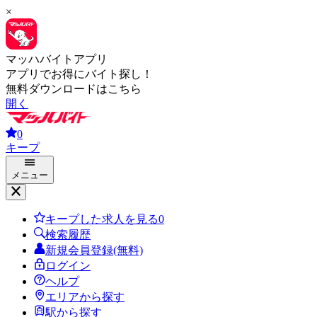
×
マッハバイトアプリ
アプリでお得にバイト探し！
無料ダウンロードはこちら
開く
0
キープ
メニュー
キープした求人を見る
0
検索履歴
新規会員登録(無料)
ログイン
ヘルプ
エリアから探す
駅から探す