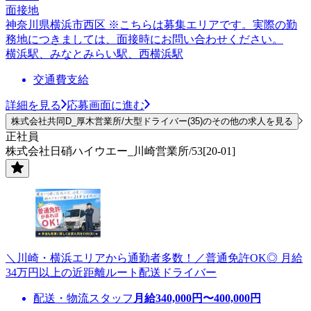
面接地
神奈川県横浜市西区 ※こちらは募集エリアです。実際の勤
務地につきましては、面接時にお問い合わせください。
横浜駅、みなとみらい駅、西横浜駅
交通費支給
詳細を見る
応募画面に進む
株式会社共同D_厚木営業所/大型ドライバー(35)のその他の求人を見る
正社員
株式会社日硝ハイウエー_川崎営業所/53[20-01]
＼川崎・横浜エリアから通勤者多数！／普通免許OK◎ 月給
34万円以上の近距離ルート配送ドライバー
配送・物流スタッフ
月給
340,000
円〜
400,000
円