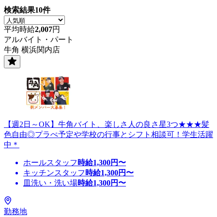
検索結果
10
件
平均時給
2,007
円
アルバイト・パート
牛角 横浜関内店
【週2日～OK】牛角バイト、楽しさ人の良さ星3つ★★★髪
色自由◎プラぺ予定や学校の行事とシフト相談可！学生活躍
中＊
ホールスタッフ
時給
1,300
円〜
キッチンスタッフ
時給
1,300
円〜
皿洗い・洗い場
時給
1,300
円〜
勤務地