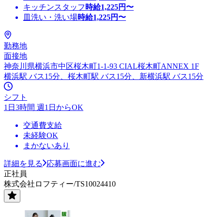
キッチンスタッフ
時給
1,225
円〜
皿洗い・洗い場
時給
1,225
円〜
勤務地
面接地
神奈川県横浜市中区桜木町1-1-93 CIAL桜木町ANNEX 1F
横浜駅 バス15分、桜木町駅 バス15分、新横浜駅 バス15分
シフト
1日3時間 週1日からOK
交通費支給
未経験OK
まかないあり
詳細を見る
応募画面に進む
正社員
株式会社ロフティー/TS10024410