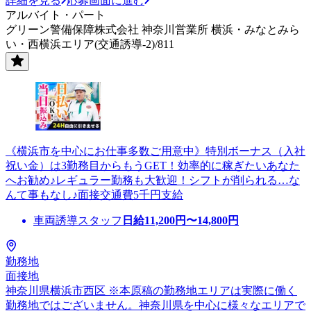
詳細を見る
応募画面に進む
アルバイト・パート
グリーン警備保障株式会社 神奈川営業所 横浜・みなとみら
い・西横浜エリア(交通誘導-2)/811
《横浜市を中心にお仕事多数ご用意中》特別ボーナス（入社
祝い金）は3勤務目からもうGET！効率的に稼ぎたいあなた
へお勧め♪レギュラー勤務も大歓迎！シフトが削られる…な
んて事もなし♪面接交通費5千円支給
車両誘導スタッフ
日給
11,200
円〜
14,800
円
勤務地
面接地
神奈川県横浜市西区 ※本原稿の勤務地エリアは実際に働く
勤務地ではございません。神奈川県を中心に様々なエリアで