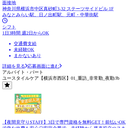
面接地
神奈川県横浜市中区真砂町3-32 ステーツサイドビル 1F
みなとみらい駅、日ノ出町駅、元町・中華街駅
シフト
1日3時間 週2日からOK
交通費支給
未経験OK
まかないあり
詳細を見る
応募画面に進む
アルバイト・パート
ユースタイルケア【横浜市西区】01_重訪_非常勤_夜勤/Jb
【夜間見守りSTAFF】3日で専門資格を無料GET！前払いOK