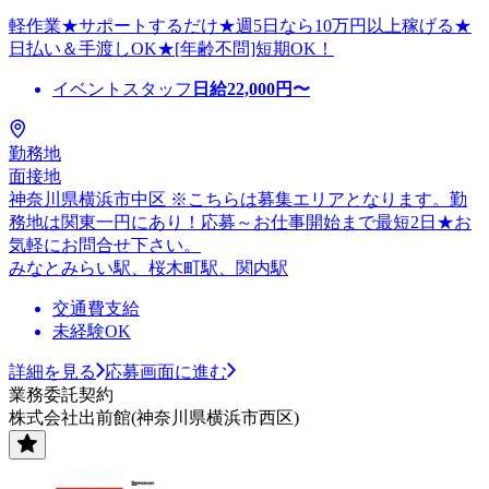
軽作業★サポートするだけ★週5日なら10万円以上稼げる★
日払い＆手渡しOK★[年齢不問]短期OK！
イベントスタッフ
日給
22,000
円〜
勤務地
面接地
神奈川県横浜市中区 ※こちらは募集エリアとなります。勤
務地は関東一円にあり！応募～お仕事開始まで最短2日★お
気軽にお問合せ下さい。
みなとみらい駅、桜木町駅、関内駅
交通費支給
未経験OK
詳細を見る
応募画面に進む
業務委託契約
株式会社出前館(神奈川県横浜市西区)