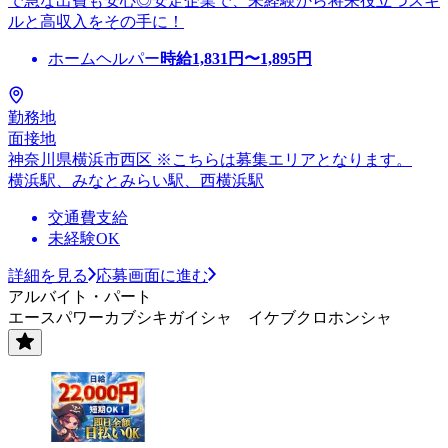
で急な出費も安心◎安定企業で、未経験から将来役立つスキ
ルと高収入をその手に！
ホームヘルパー
時給
1,831
円〜
1,895
円
勤務地
面接地
神奈川県横浜市西区 ※こちらは募集エリアとなります。
横浜駅、みなとみらい駅、西横浜駅
交通費支給
未経験OK
詳細を見る
応募画面に進む
アルバイト・パート
エースパワーカブシキガイシャ イケブクロホンシャ