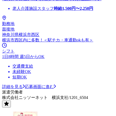
老人介護施設スタッフ
時給
1,500
円〜
2,250
円
勤務地
面接地
神奈川県横浜市西区
横浜市西区内に多数！＜駅チカ・車通勤okも有＞
シフト
1日8時間 週5日からOK
交通費支給
未経験OK
短期OK
詳細を見る
応募画面に進む
派遣労働者
株式会社ニッソーネット 横浜支社/1201_6504