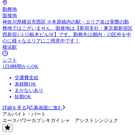
勤務地
面接地
神奈川県横浜市西区 ※本原稿内の駅・エリア名は実際の勤
務地ではございません。面接地は【新宿支社：東京都新宿区
西新宿1-3-15栃木ビル5F】です。勤務先は都内・23区外を中
心に様々なエリアにご用意中です！
横浜駅
シフト
1日8時間からOK
交通費支給
未経験OK
まかないあり
短期OK
詳細を見る
応募画面に進む
アルバイト・パート
エースパワーカブシキガイシャ アシストシンジュク