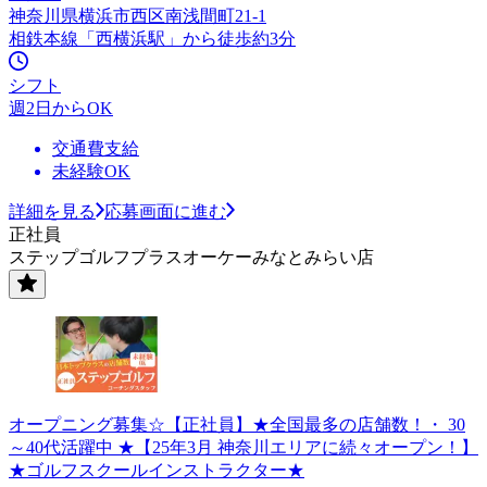
神奈川県横浜市西区南浅間町21-1
相鉄本線「西横浜駅」から徒歩約3分
シフト
週2日からOK
交通費支給
未経験OK
詳細を見る
応募画面に進む
正社員
ステップゴルフプラスオーケーみなとみらい店
オープニング募集☆【正社員】★全国最多の店舗数！・ 30
～40代活躍中 ★【25年3月 神奈川エリアに続々オープン！】
★ゴルフスクールインストラクター★