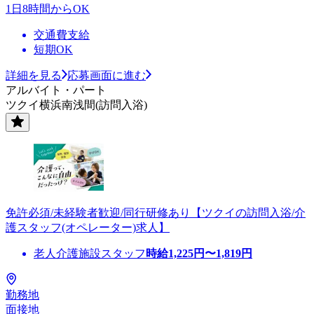
1日8時間からOK
交通費支給
短期OK
詳細を見る
応募画面に進む
アルバイト・パート
ツクイ横浜南浅間(訪問入浴)
免許必須/未経験者歓迎/同行研修あり【ツクイの訪問入浴/介
護スタッフ(オペレーター)求人】
老人介護施設スタッフ
時給
1,225
円〜
1,819
円
勤務地
面接地