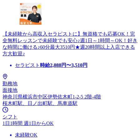
【未経験から高収入セラピストに】無資格でも応募OK！完
全無料レッスンで未経験でも安心♪週1日～1時間～OK！好き
な時間に働ける♪60分最大3510円★週20時間以上入店できる
方大歓迎♪
セラピスト
時給
2,088
円〜
3,510
円
勤務地
面接地
神奈川県横浜市中区伊勢佐木町1-2-5 2階-4階
桜木町駅、日ノ出町駅、馬車道駅
シフト
1日1時間 週1日からOK
未経験OK