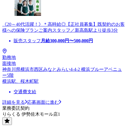
《20～40代活躍！》＊高時給◎【正社員募集】既契約のお客
様への保険プランご案内スタッフ／新高島駅より徒歩3分
販売スタッフ
月給
300,000
円〜
500,000
円
勤務地
面接地
神奈川県横浜市西区みなとみらい4-4-2 横浜ブルーアベニュ
ー5階
横浜駅、桜木町駅
交通費支給
詳細を見る
応募画面に進む
業務委託契約
りらくる 伊勢佐木モール店1