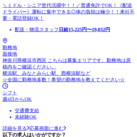
＼ミドル・シニア世代活躍中！！／普通免許でOK！《配送
ドライバー》運転に集中できる◎体の負担は極少！！来社不
要・電話登録OK！
配送・物流スタッフ
日給
15,225
円〜
19,032
円
勤務地
面接地
神奈川県横浜市西区 こちらは募集エリアです。勤務地は原
稿内をご確認ください。
横浜駅、みなとみらい駅、西横浜駅など
☆全国に勤務地多数！希望の勤務地を教えてください☆
シフト
週4日からOK
交通費支給
未経験OK
詳細を見る
応募画面に進む
以下の求人はいかがですか？