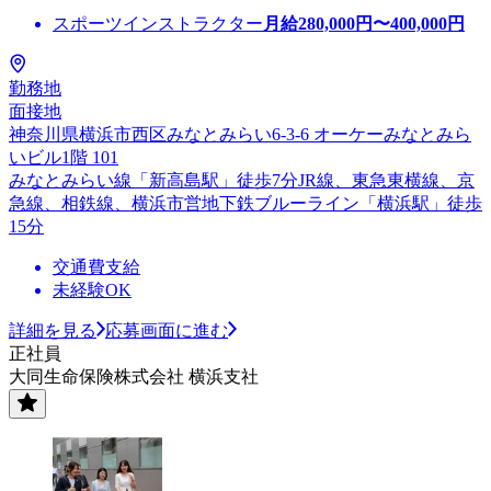
スポーツインストラクター
月給
280,000
円〜
400,000
円
勤務地
面接地
神奈川県横浜市西区みなとみらい6-3-6 オーケーみなとみら
いビル1階 101
みなとみらい線「新高島駅」徒歩7分JR線、東急東横線、京
急線、相鉄線、横浜市営地下鉄ブルーライン「横浜駅」徒歩
15分
交通費支給
未経験OK
詳細を見る
応募画面に進む
正社員
大同生命保険株式会社 横浜支社