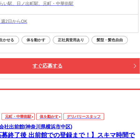
らい駅、日ノ出町駅、元町・中華街駅
 週2日からOK
生かせる
体を動かす
正社員登用あり
髪型・髪色自由
すぐ応募する
元町・中華街駅
体を動かす
デリバリースタッフ
会社出前館(神奈川県横浜市中区)
応募終了後 出前館での登録まで！】スキマ時間で