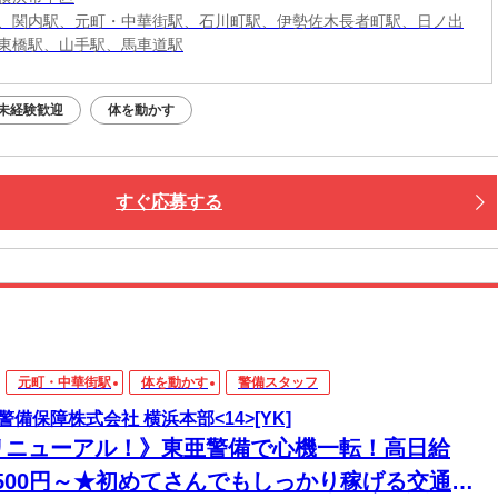
、関内駅、元町・中華街駅、石川町駅、伊勢佐木長者町駅、日ノ出
東橋駅、山手駅、馬車道駅
未経験歓迎
体を動かす
すぐ応募する
元町・中華街駅
体を動かす
警備スタッフ
警備保障株式会社 横浜本部<14>[YK]
リニューアル！》東亜警備で心機一転！高日給
5,500円～★初めてさんでもしっかり稼げる交通誘