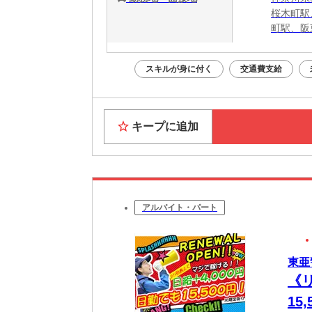
桜木町駅
町駅、阪
スキルが身に付く
交通費支給
キープに追加
アルバイト・パート
東亜
《
1