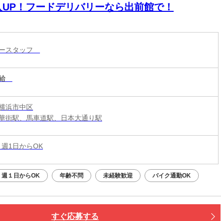
入UP！フードデリバリーなら出前館で！
リースタッフ
給
横浜市中区
華街駅、馬車道駅、日本大通り駅
 週1日からOK
週１日からOK
年齢不問
未経験歓迎
バイク通勤OK
すぐ応募する