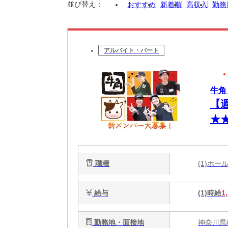
並び替え：
おすすめ
新着順
高収入
勤務
アルバイト・パート
牛角
【
★
相
職種
(1)ホ
給与
(1)時給
1
勤務地・面接地
神奈川県