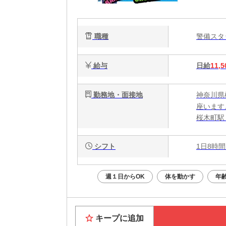
導
職種
警備ス
給与
日給
11,5
勤務地・面接地
神奈川県
座います
桜木町駅
シフト
1日8時間
週１日からOK
体を動かす
年
キープに追加