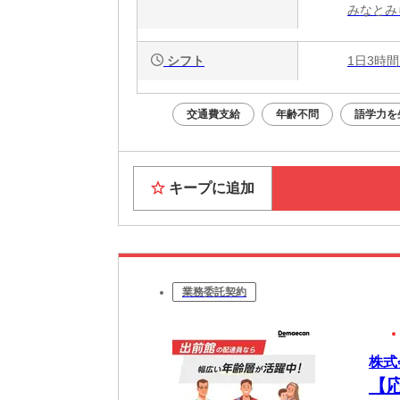
みなとみ
シフト
1日3時間
交通費支給
年齢不問
語学力を
キープに追加
業務委託契約
株式
【