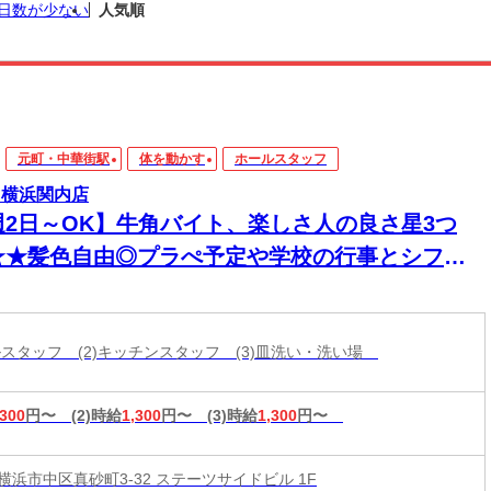
日数が少ない
人気順
元町・中華街駅
体を動かす
ホールスタッフ
 横浜関内店
週2日～OK】牛角バイト、楽しさ人の良さ星3つ
★★髪色自由◎プラぺ予定や学校の行事とシフト
談可！学生活躍中＊
ールスタッフ (2)キッチンスタッフ (3)皿洗い・洗い場
,300
円〜
(2)時給
1,300
円〜
(3)時給
1,300
円〜
横浜市中区真砂町3-32 ステーツサイドビル 1F