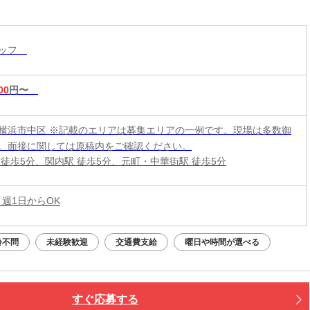
☆
タッフ
00
円〜
横浜市中区 ※記載のエリアは募集エリアの一例です。現場は多数御
。面接に関しては原稿内をご確認ください。
 徒歩5分、関内駅 徒歩5分、元町・中華街駅 徒歩5分
 週1日からOK
齢不問
未経験歓迎
交通費支給
曜日や時間が選べる
すぐ応募する