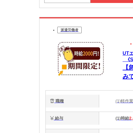
派遣労働者
UT
_《
【
み
務
あり
職種
(1)軽
給与
(1)時給
2