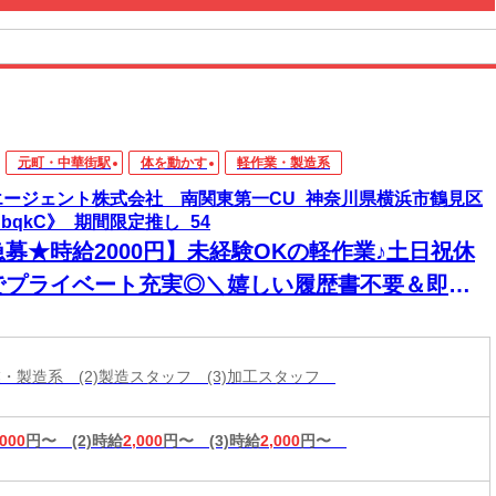
元町・中華街駅
体を動かす
軽作業・製造系
エージェント株式会社 南関東第一CU_神奈川県横浜市鶴見区
SbqkC》_期間限定推し_54
急募★時給2000円】未経験OKの軽作業♪土日祝休
でプライベート充実◎＼嬉しい履歴書不要＆即勤
◎／今だけの期間限定案件！駅から無料送迎バス
♪
作業・製造系 (2)製造スタッフ (3)加工スタッフ
,000
円〜
(2)時給
2,000
円〜
(3)時給
2,000
円〜