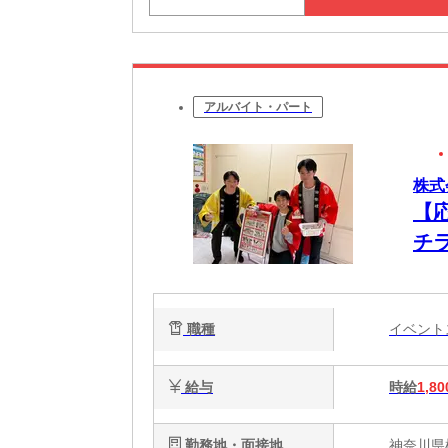
アルバイト・パート
株式
【
チ
職種
イベン
給与
時給
1,80
勤務地・面接地
神奈川県