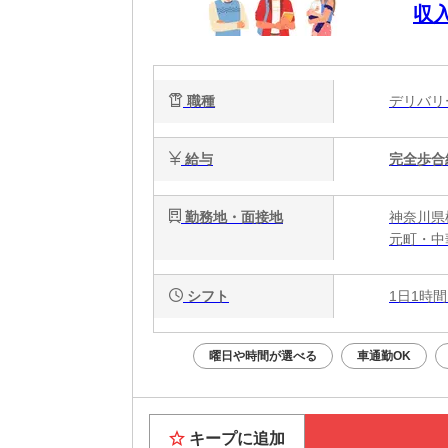
収
職種
デリバ
給与
完全歩合
勤務地・面接地
神奈川県
元町・中
シフト
1日1時間
曜日や時間が選べる
車通勤OK
キープに追加