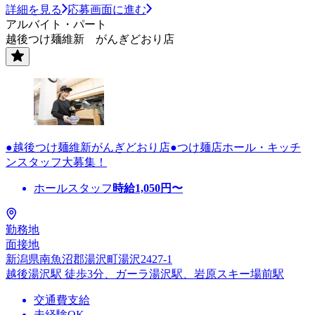
詳細を見る
応募画面に進む
アルバイト・パート
越後つけ麺維新 がんぎどおり店
●越後つけ麺維新がんぎどおり店●つけ麺店ホール・キッチ
ンスタッフ大募集！
ホールスタッフ
時給
1,050
円〜
勤務地
面接地
新潟県南魚沼郡湯沢町湯沢2427-1
越後湯沢駅 徒歩3分、ガーラ湯沢駅、岩原スキー場前駅
交通費支給
未経験OK