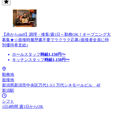
【赤からstaff】調理・接客/週1日～勤務OK！オープニング大
募集★☆面接時履歴書不要でラクラク応募♪面接者全員に特
別優待券支給♪
ホールスタッフ
時給
1,150
円〜
キッチンスタッフ
時給
1,150
円〜
勤務地
面接地
新潟県新潟市中央区万代1-3-1 万代シネモールビル 4F
新潟駅
シフト
1日4時間 週1日からOK