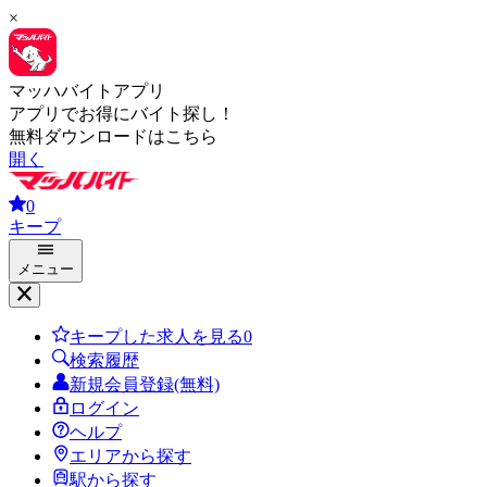
×
マッハバイトアプリ
アプリでお得にバイト探し！
無料ダウンロードはこちら
開く
0
キープ
メニュー
キープした求人を見る
0
検索履歴
新規会員登録(無料)
ログイン
ヘルプ
エリアから探す
駅から探す