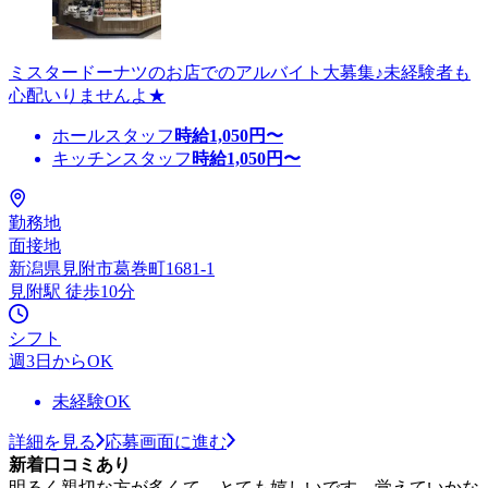
ミスタードーナツのお店でのアルバイト大募集♪未経験者も
心配いりませんよ★
ホールスタッフ
時給
1,050
円〜
キッチンスタッフ
時給
1,050
円〜
勤務地
面接地
新潟県見附市葛巻町1681-1
見附駅 徒歩10分
シフト
週3日からOK
未経験OK
詳細を見る
応募画面に進む
新着口コミあり
明るく親切な方が多くて、とても嬉しいです。覚えていかな