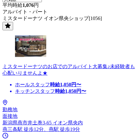
平均時給
1,076
円
アルバイト・パート
ミスタードーナツ イオン県央ショップ[1056]
ミスタードーナツのお店でのアルバイト大募集♪未経験者も
心配いりませんよ★
ホールスタッフ
時給
1,050
円〜
キッチンスタッフ
時給
1,050
円〜
勤務地
面接地
新潟県燕市井土巻3-65 イオン県央内
燕三条駅 徒歩12分、燕駅 徒歩19分