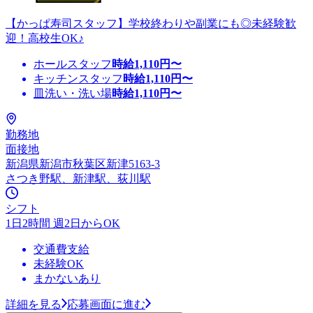
【かっぱ寿司スタッフ】学校終わりや副業にも◎未経験歓
迎！高校生OK♪
ホールスタッフ
時給
1,110
円〜
キッチンスタッフ
時給
1,110
円〜
皿洗い・洗い場
時給
1,110
円〜
勤務地
面接地
新潟県新潟市秋葉区新津5163-3
さつき野駅、新津駅、荻川駅
シフト
1日2時間 週2日からOK
交通費支給
未経験OK
まかないあり
詳細を見る
応募画面に進む