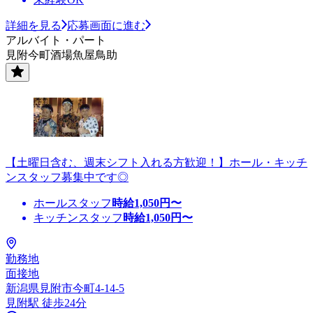
詳細を見る
応募画面に進む
アルバイト・パート
見附今町酒場魚屋鳥助
【土曜日含む、週末シフト入れる方歓迎！】ホール・キッチ
ンスタッフ募集中です◎
ホールスタッフ
時給
1,050
円〜
キッチンスタッフ
時給
1,050
円〜
勤務地
面接地
新潟県見附市今町4-14-5
見附駅 徒歩24分