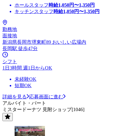
ホールスタッフ
時給
1,050
円〜
1,350
円
キッチンスタッフ
時給
1,050
円〜
1,350
円
勤務地
面接地
新潟県長岡市堺東町89 おいしい広場内
長岡駅 徒歩47分
シフト
1日3時間 週1日からOK
未経験OK
短期OK
詳細を見る
応募画面に進む
アルバイト・パート
ミスタードーナツ 見附ショップ[1046]