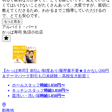
くてはいけないことがたくさんあって、大変ですが、親切に
教えてくださるため、わかるまでご指導していただけるの
で、とても安心です。
もっと見る
アルバイト・パート
かっぱ寿司 魚沼小出店
【かっぱ寿司】前払い制度あり/履歴書不要★まかない200円
＆テーマパーク割引も◎未経験・高校生大歓迎！
ホールスタッフ
時給
1,050
円〜
キッチンスタッフ
時給
1,050
円〜
皿洗い・洗い場
時給
1,050
円〜
勤務地