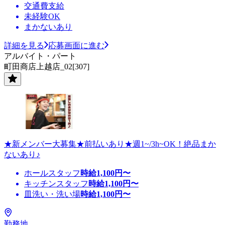
交通費支給
未経験OK
まかないあり
詳細を見る
応募画面に進む
アルバイト・パート
町田商店上越店_02[307]
★新メンバー大募集★前払いあり★週1~/3h~OK！絶品まか
ないあり♪
ホールスタッフ
時給
1,100
円〜
キッチンスタッフ
時給
1,100
円〜
皿洗い・洗い場
時給
1,100
円〜
勤務地