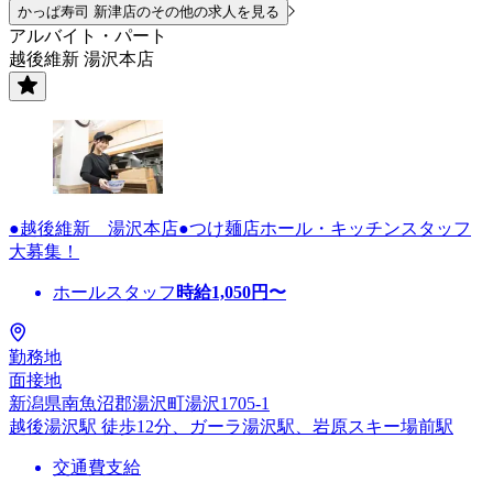
かっぱ寿司 新津店のその他の求人を見る
アルバイト・パート
越後維新 湯沢本店
●越後維新 湯沢本店●つけ麺店ホール・キッチンスタッフ
大募集！
ホールスタッフ
時給
1,050
円〜
勤務地
面接地
新潟県南魚沼郡湯沢町湯沢1705-1
越後湯沢駅 徒歩12分、ガーラ湯沢駅、岩原スキー場前駅
交通費支給