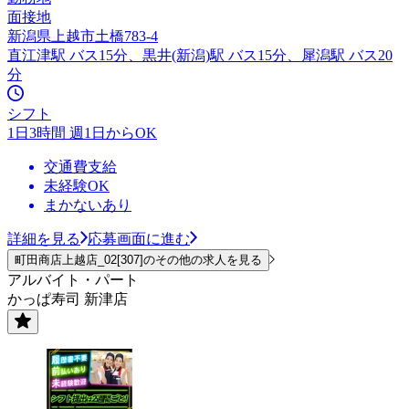
面接地
新潟県上越市土橋783-4
直江津駅 バス15分、黒井(新潟)駅 バス15分、犀潟駅 バス20
分
シフト
1日3時間 週1日からOK
交通費支給
未経験OK
まかないあり
詳細を見る
応募画面に進む
町田商店上越店_02[307]のその他の求人を見る
アルバイト・パート
かっぱ寿司 新津店