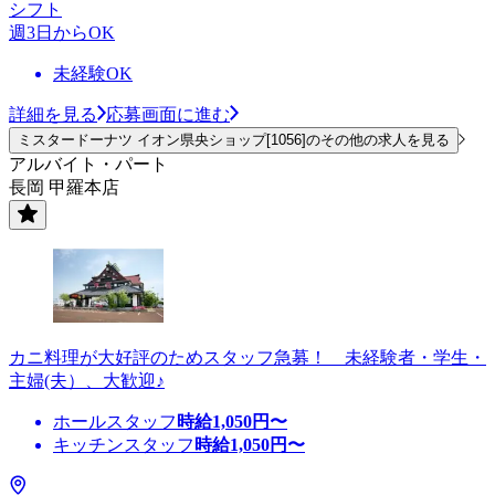
シフト
週3日からOK
未経験OK
詳細を見る
応募画面に進む
ミスタードーナツ イオン県央ショップ[1056]のその他の求人を見る
アルバイト・パート
長岡 甲羅本店
カニ料理が大好評のためスタッフ急募！ 未経験者・学生・
主婦(夫）、大歓迎♪
ホールスタッフ
時給
1,050
円〜
キッチンスタッフ
時給
1,050
円〜