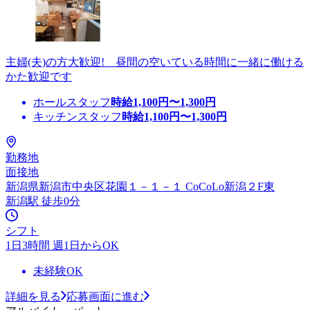
主婦(夫)の方大歓迎! 昼間の空いている時間に一緒に働ける
かた歓迎です
ホールスタッフ
時給
1,100
円〜
1,300
円
キッチンスタッフ
時給
1,100
円〜
1,300
円
勤務地
面接地
新潟県新潟市中央区花園１－１－１ CoCoLo新潟２F東
新潟駅 徒歩0分
シフト
1日3時間 週1日からOK
未経験OK
詳細を見る
応募画面に進む