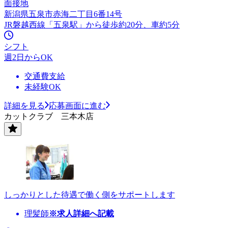
面接地
新潟県五泉市赤海二丁目6番14号
JR磐越西線「五泉駅」から徒歩約20分、車約5分
シフト
週2日からOK
交通費支給
未経験OK
詳細を見る
応募画面に進む
カットクラブ 三本木店
しっかりとした待遇で働く側をサポートします
理髪師
※求人詳細へ記載