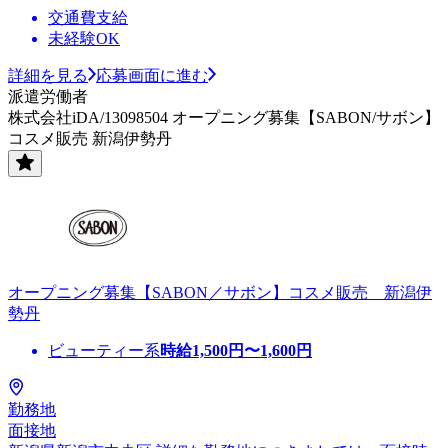
交通費支給
未経験OK
詳細を見る
応募画面に進む
派遣労働者
株式会社iDA/13098504 オープニング募集【SABON/サボン】
コスメ販売 新潟伊勢丹
オープニング募集【SABON／サボン】コスメ販売 新潟伊
勢丹
ビューティー系
時給
1,500
円〜
1,600
円
勤務地
面接地