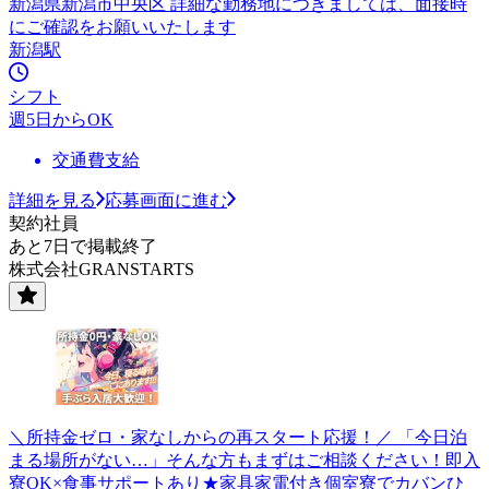
新潟県新潟市中央区 詳細な勤務地につきましては、面接時
にご確認をお願いいたします
新潟駅
シフト
週5日からOK
交通費支給
詳細を見る
応募画面に進む
契約社員
あと7日で掲載終了
株式会社GRANSTARTS
＼所持金ゼロ・家なしからの再スタート応援！／ 「今日泊
まる場所がない…」そんな方もまずはご相談ください！即入
寮OK×食事サポートあり★家具家電付き個室寮でカバンひ