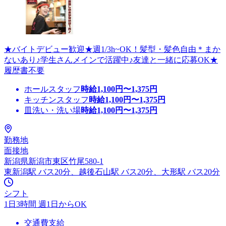
★バイトデビュー歓迎★週1/3h~OK！髪型・髪色自由＊まか
ないあり♪学生さんメインで活躍中♪友達と一緒に応募OK★
履歴書不要
ホールスタッフ
時給
1,100
円〜
1,375
円
キッチンスタッフ
時給
1,100
円〜
1,375
円
皿洗い・洗い場
時給
1,100
円〜
1,375
円
勤務地
面接地
新潟県新潟市東区竹尾580-1
東新潟駅 バス20分、越後石山駅 バス20分、大形駅 バス20分
シフト
1日3時間 週1日からOK
交通費支給