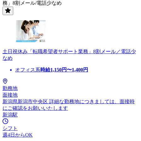
務」8割メール/電話少なめ
土日祝休み「転職希望者サポート業務」8割メール／電話少
なめ
オフィス系
時給
1,150
円〜
1,400
円
勤務地
面接地
新潟県新潟市中央区 詳細な勤務地につきましては、面接時
にご確認をお願いいたします
新潟駅
シフト
週4日からOK