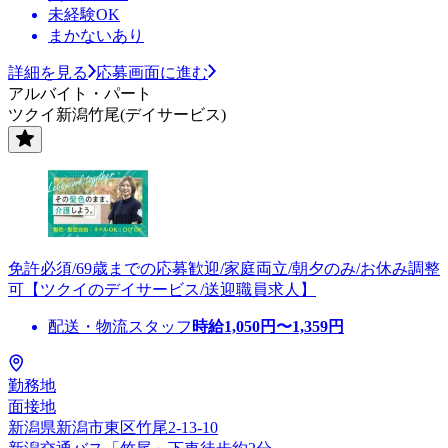
未経験OK
まかないあり
詳細を見る
応募画面に進む
アルバイト・パート
ツクイ新潟竹尾(デイサービス)
免許必須/69歳までの応募歓迎/家庭両立/朝夕のみ/お休み調整
可【ツクイのデイサービス/送迎職員求人】
配送・物流スタッフ
時給
1,050
円〜
1,359
円
勤務地
面接地
新潟県新潟市東区竹尾2-13-10