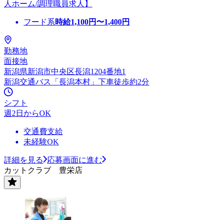
人ホーム/調理職員求人】
フード系
時給
1,100
円〜
1,400
円
勤務地
面接地
新潟県新潟市中央区長潟1204番地1
新潟交通バス「長潟本村」下車徒歩約2分
シフト
週2日からOK
交通費支給
未経験OK
詳細を見る
応募画面に進む
カットクラブ 豊栄店