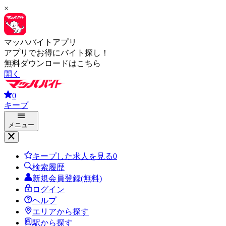
×
マッハバイトアプリ
アプリでお得にバイト探し！
無料ダウンロードはこちら
開く
0
キープ
メニュー
キープした求人を見る
0
検索履歴
新規会員登録(無料)
ログイン
ヘルプ
エリアから探す
駅から探す