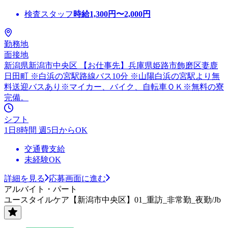
検査スタッフ
時給
1,300
円〜
2,000
円
勤務地
面接地
新潟県新潟市中央区 【お仕事先】兵庫県姫路市飾磨区妻鹿
日田町 ※白浜の宮駅路線バス10分 ※山陽白浜の宮駅より無
料送迎バスあり※マイカー、バイク、自転車ＯＫ※無料の寮
完備。
シフト
1日8時間 週5日からOK
交通費支給
未経験OK
詳細を見る
応募画面に進む
アルバイト・パート
ユースタイルケア【新潟市中央区】01_重訪_非常勤_夜勤/Jb