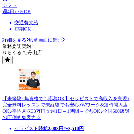
シフト
週4日からOK
交通費支給
短期OK
詳細を見る
応募画面に進む
業務委託契約
りらくる 牡丹山店
【未経験×無資格でも応募OK】セラピストで高収入を実現♪
完全無料レッスンで未経験でも安心♪Wワーク&短時間入店
OK♪平均月収33万円☆週1日～1時間～でもOK♪全国600店舗
の圧倒的集客力☆
セラピスト
時給
2,088
円〜
3,510
円