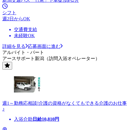
新潟交通バス「竹尾」下車徒歩約2分
シフト
週2日からOK
交通費支給
未経験OK
詳細を見る
応募画面に進む
アルバイト・パート
アースサポート新潟（訪問入浴オペレーター）
週1～勤務応相談!介護の資格がなくてもできる介護のお仕事
♪
入浴介助
日給
10,810
円