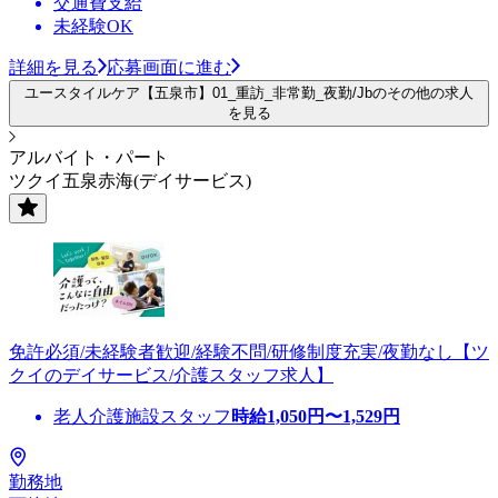
交通費支給
未経験OK
詳細を見る
応募画面に進む
ユースタイルケア【五泉市】01_重訪_非常勤_夜勤/Jbのその他の求人
を見る
アルバイト・パート
ツクイ五泉赤海(デイサービス)
免許必須/未経験者歓迎/経験不問/研修制度充実/夜勤なし【ツ
クイのデイサービス/介護スタッフ求人】
老人介護施設スタッフ
時給
1,050
円〜
1,529
円
勤務地