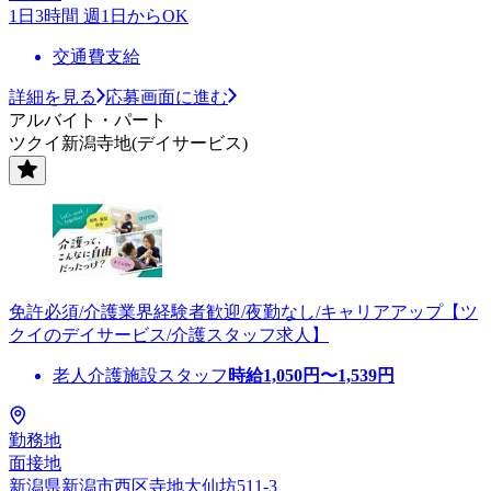
1日3時間 週1日からOK
交通費支給
詳細を見る
応募画面に進む
アルバイト・パート
ツクイ新潟寺地(デイサービス)
免許必須/介護業界経験者歓迎/夜勤なし/キャリアアップ【ツ
クイのデイサービス/介護スタッフ求人】
老人介護施設スタッフ
時給
1,050
円〜
1,539
円
勤務地
面接地
新潟県新潟市西区寺地大仙坊511-3