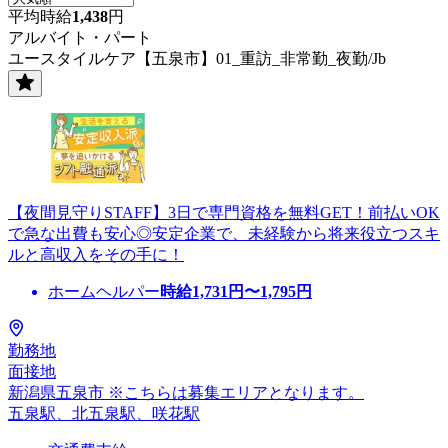
平均時給
1,438
円
アルバイト・パート
ユースタイルケア【五泉市】01_重訪_非常勤_夜勤/Jb
【夜間見守りSTAFF】3日で専門資格を無料GET！前払いOK
で急な出費も安心◎安定企業で、未経験から将来役立つスキ
ルと高収入をその手に！
ホームヘルパー
時給
1,731
円〜
1,795
円
勤務地
面接地
新潟県五泉市 ※こちらは募集エリアとなります。
五泉駅、北五泉駅、咲花駅