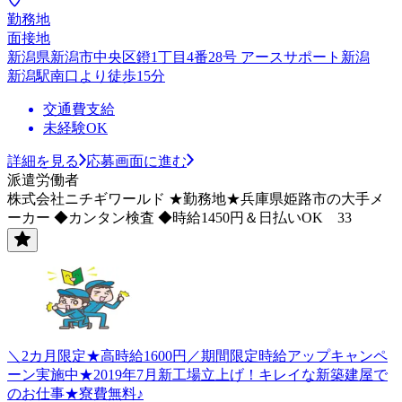
勤務地
面接地
新潟県新潟市中央区鐙1丁目4番28号 アースサポート新潟
新潟駅南口より徒歩15分
交通費支給
未経験OK
詳細を見る
応募画面に進む
派遣労働者
株式会社ニチギワールド ★勤務地★兵庫県姫路市の大手メ
ーカー ◆カンタン検査 ◆時給1450円＆日払いOK 33
＼2カ月限定★高時給1600円／期間限定時給アップキャンペ
ーン実施中★2019年7月新工場立上げ！キレイな新築建屋で
のお仕事★寮費無料♪