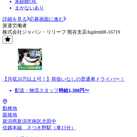
未経験OK
まかないあり
詳細を見る
応募画面に進む
派遣労働者
株式会社ジャパン・リリーフ 熊谷支店/kgdrmhR-16719
【月収26万以上可！】荷扱いなしの普通車ドライバー！
配送・物流スタッフ
時給
1,300
円〜
勤務地
面接地
新潟県新潟市南区北田中
信越本線 さつき野駅（車15分）