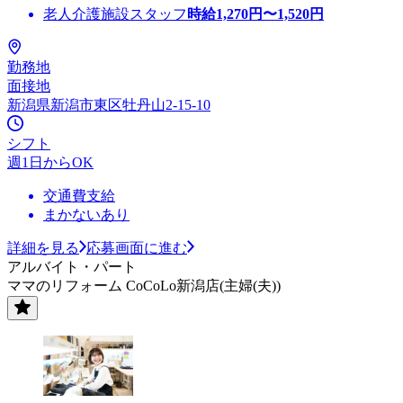
老人介護施設スタッフ
時給
1,270
円〜
1,520
円
勤務地
面接地
新潟県新潟市東区牡丹山2-15-10
シフト
週1日からOK
交通費支給
まかないあり
詳細を見る
応募画面に進む
アルバイト・パート
ママのリフォーム CoCoLo新潟店(主婦(夫))