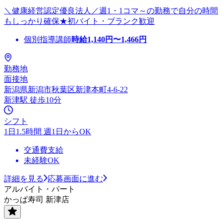
＼健康経営認定優良法人／週1・1コマ～の勤務で自分の時間
もしっかり確保★初バイト・ブランク歓迎
個別指導講師
時給
1,140
円〜
1,466
円
勤務地
面接地
新潟県新潟市秋葉区新津本町4-6-22
新津駅 徒歩10分
シフト
1日1.5時間 週1日からOK
交通費支給
未経験OK
詳細を見る
応募画面に進む
アルバイト・パート
かっぱ寿司 新津店