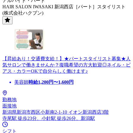
アルバイト・パート
HAIR SALON IWASAKI 新潟西店［パート］スタイリスト
(株式会社ハクブン)
【昇給あり！交通費支給！】★パートスタイリスト募集★人
気サロンで働きませんか？復職希望の方大歓迎◎ネイル・ピ
アス・カラーOKで自分らしく働けます♪
美容師
時給
1,200
円〜
1,600
円
勤務地
面接地
新潟県新潟市西区小新南2-1-10 イオン新潟西店3階
寺尾駅 徒歩23分、小針駅 徒歩26分、新潟駅
シフト