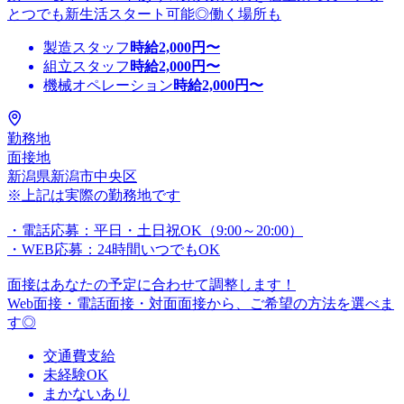
とつでも新生活スタート可能◎働く場所も
製造スタッフ
時給
2,000
円〜
組立スタッフ
時給
2,000
円〜
機械オペレーション
時給
2,000
円〜
勤務地
面接地
新潟県新潟市中央区
※上記は実際の勤務地です
・電話応募：平日・土日祝OK（9:00～20:00）
・WEB応募：24時間いつでもOK
面接はあなたの予定に合わせて調整します！
Web面接・電話面接・対面面接から、ご希望の方法を選べま
す◎
交通費支給
未経験OK
まかないあり