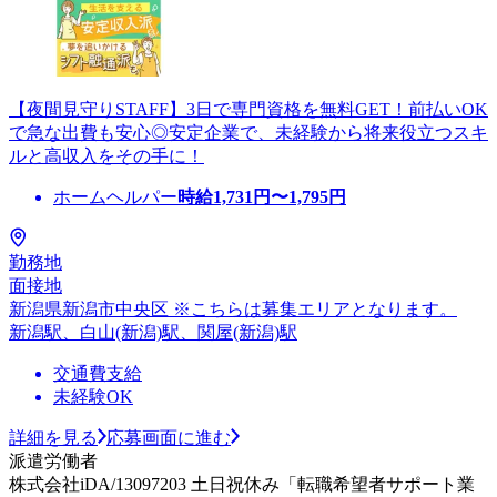
【夜間見守りSTAFF】3日で専門資格を無料GET！前払いOK
で急な出費も安心◎安定企業で、未経験から将来役立つスキ
ルと高収入をその手に！
ホームヘルパー
時給
1,731
円〜
1,795
円
勤務地
面接地
新潟県新潟市中央区 ※こちらは募集エリアとなります。
新潟駅、白山(新潟)駅、関屋(新潟)駅
交通費支給
未経験OK
詳細を見る
応募画面に進む
派遣労働者
株式会社iDA/13097203 土日祝休み「転職希望者サポート業