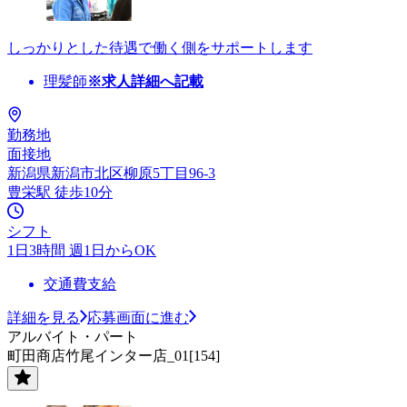
しっかりとした待遇で働く側をサポートします
理髪師
※求人詳細へ記載
勤務地
面接地
新潟県新潟市北区柳原5丁目96-3
豊栄駅 徒歩10分
シフト
1日3時間 週1日からOK
交通費支給
詳細を見る
応募画面に進む
アルバイト・パート
町田商店竹尾インター店_01[154]