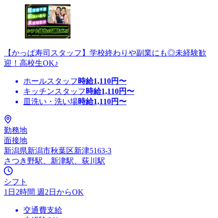
【かっぱ寿司スタッフ】学校終わりや副業にも◎未経験歓
迎！高校生OK♪
ホールスタッフ
時給
1,110
円〜
キッチンスタッフ
時給
1,110
円〜
皿洗い・洗い場
時給
1,110
円〜
勤務地
面接地
新潟県新潟市秋葉区新津5163-3
さつき野駅、新津駅、荻川駅
シフト
1日2時間 週2日からOK
交通費支給