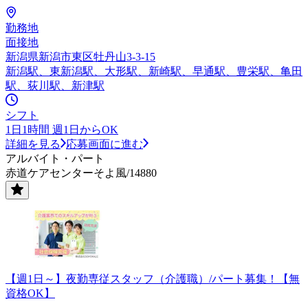
勤務地
面接地
新潟県新潟市東区牡丹山3-3-15
新潟駅、東新潟駅、大形駅、新崎駅、早通駅、豊栄駅、亀田
駅、荻川駅、新津駅
シフト
1日1時間 週1日からOK
詳細を見る
応募画面に進む
アルバイト・パート
赤道ケアセンターそよ風/14880
【週1日～】夜勤専従スタッフ（介護職）/パート募集！【無
資格OK】