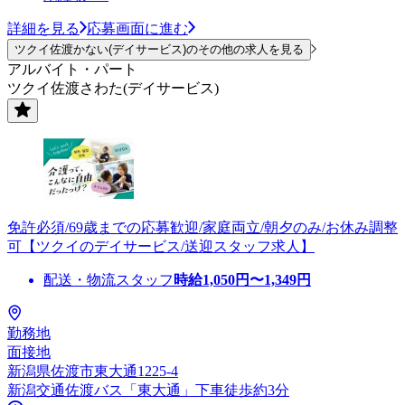
詳細を見る
応募画面に進む
ツクイ佐渡かない(デイサービス)のその他の求人を見る
アルバイト・パート
ツクイ佐渡さわた(デイサービス)
免許必須/69歳までの応募歓迎/家庭両立/朝夕のみ/お休み調整
可【ツクイのデイサービス/送迎スタッフ求人】
配送・物流スタッフ
時給
1,050
円〜
1,349
円
勤務地
面接地
新潟県佐渡市東大通1225-4
新潟交通佐渡バス「東大通」下車徒歩約3分