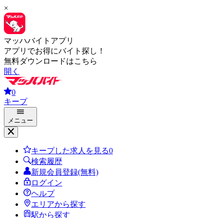
×
マッハバイトアプリ
アプリでお得にバイト探し！
無料ダウンロードはこちら
開く
0
キープ
メニュー
キープした求人を見る
0
検索履歴
新規会員登録(無料)
ログイン
ヘルプ
エリアから探す
駅から探す