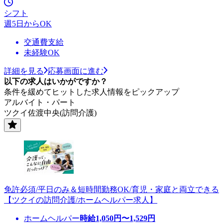
シフト
週5日からOK
交通費支給
未経験OK
詳細を見る
応募画面に進む
以下の求人はいかがですか？
条件を緩めてヒットした求人情報をピックアップ
アルバイト・パート
ツクイ佐渡中央(訪問介護)
免許必須/平日のみ＆短時間勤務OK/育児・家庭と両立できる
【ツクイの訪問介護/ホームヘルパー求人】
ホームヘルパー
時給
1,050
円〜
1,529
円