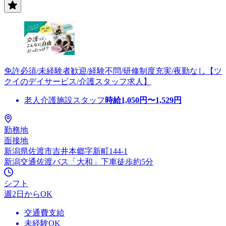
免許必須/未経験者歓迎/経験不問/研修制度充実/夜勤なし【ツ
クイのデイサービス/介護スタッフ求人】
老人介護施設スタッフ
時給
1,050
円〜
1,529
円
勤務地
面接地
新潟県佐渡市吉井本郷字新町144-1
新潟交通佐渡バス「大和」下車徒歩約5分
シフト
週2日からOK
交通費支給
未経験OK