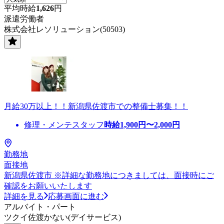
平均時給
1,626
円
派遣労働者
株式会社レソリューション(50503)
月給30万以上！！新潟県佐渡市での整備士募集！！
修理・メンテスタッフ
時給
1,900
円〜
2,000
円
勤務地
面接地
新潟県佐渡市 ※詳細な勤務地につきましては、面接時にご
確認をお願いいたします
詳細を見る
応募画面に進む
アルバイト・パート
ツクイ佐渡かない(デイサービス)