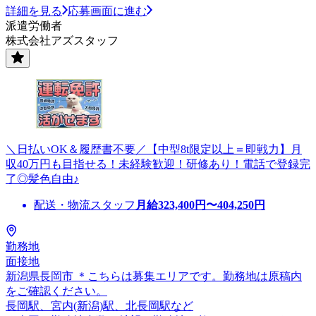
詳細を見る
応募画面に進む
派遣労働者
株式会社アズスタッフ
＼日払いOK＆履歴書不要／【中型8t限定以上＝即戦力】月
収40万円も目指せる！未経験歓迎！研修あり！電話で登録完
了◎髪色自由♪
配送・物流スタッフ
月給
323,400
円〜
404,250
円
勤務地
面接地
新潟県長岡市 ＊こちらは募集エリアです。勤務地は原稿内
をご確認ください。
長岡駅、宮内(新潟)駅、北長岡駅など