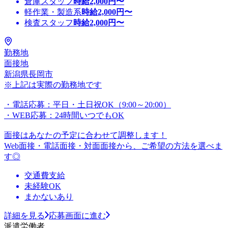
倉庫スタッフ
時給
2,000
円〜
軽作業・製造系
時給
2,000
円〜
検査スタッフ
時給
2,000
円〜
勤務地
面接地
新潟県長岡市
※上記は実際の勤務地です
・電話応募：平日・土日祝OK（9:00～20:00）
・WEB応募：24時間いつでもOK
面接はあなたの予定に合わせて調整します！
Web面接・電話面接・対面面接から、ご希望の方法を選べま
す◎
交通費支給
未経験OK
まかないあり
詳細を見る
応募画面に進む
派遣労働者