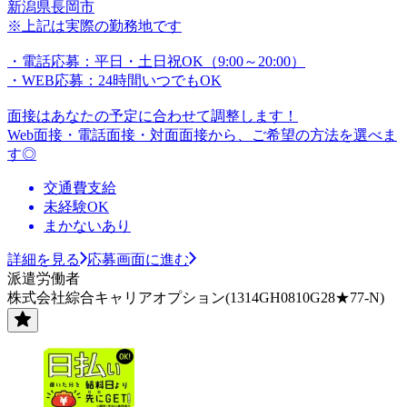
新潟県長岡市
※上記は実際の勤務地です
・電話応募：平日・土日祝OK（9:00～20:00）
・WEB応募：24時間いつでもOK
面接はあなたの予定に合わせて調整します！
Web面接・電話面接・対面面接から、ご希望の方法を選べま
す◎
交通費支給
未経験OK
まかないあり
詳細を見る
応募画面に進む
派遣労働者
株式会社綜合キャリアオプション(1314GH0810G28★77-N)