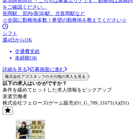
新潟県長岡市 ＊こちらは募集エリアです。勤務地は原稿内
をご確認ください。
長岡駅、宮内(新潟)駅、北長岡駅など
☆全国に勤務地多数！希望の勤務地を教えてください☆
シフト
週4日からOK
交通費支給
未経験OK
詳細を見る
応募画面に進む
株式会社アズスタッフのその他の求人を見る
以下の求人はいかがですか？
条件を緩めてヒットした求人情報をピックアップ
派遣労働者
株式会社フェローズ(ゲーム販売)D1_G_789_1167T(A)(D1)