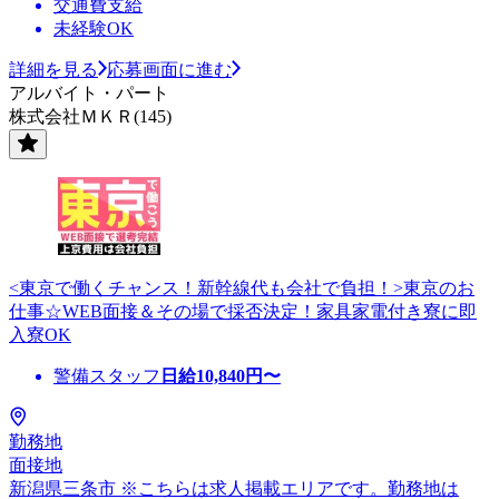
交通費支給
未経験OK
詳細を見る
応募画面に進む
アルバイト・パート
株式会社ＭＫＲ(145)
<東京で働くチャンス！新幹線代も会社で負担！>東京のお
仕事☆WEB面接＆その場で採否決定！家具家電付き寮に即
入寮OK
警備スタッフ
日給
10,840
円〜
勤務地
面接地
新潟県三条市 ※こちらは求人掲載エリアです。勤務地は