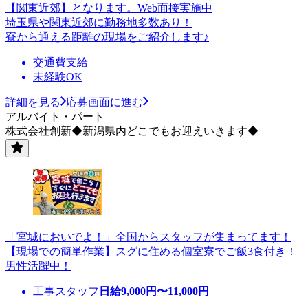
【関東近郊】となります。Web面接実施中
埼玉県や関東近郊に勤務地多数あり！
寮から通える距離の現場をご紹介します♪
交通費支給
未経験OK
詳細を見る
応募画面に進む
アルバイト・パート
株式会社創新◆新潟県内どこでもお迎えいきます◆
「宮城においでよ！」全国からスタッフが集まってます！
【現場での簡単作業】スグに住める個室寮でご飯3食付き！
男性活躍中！
工事スタッフ
日給
9,000
円〜
11,000
円