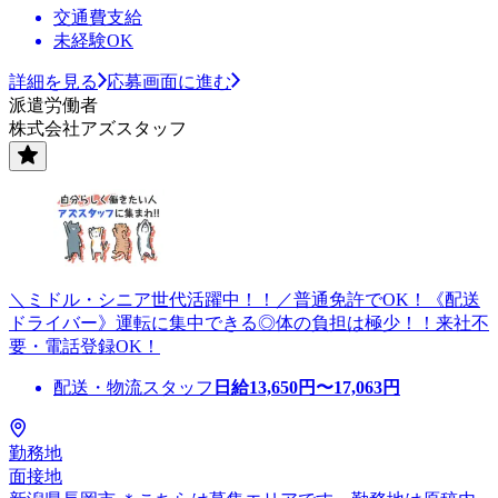
交通費支給
未経験OK
詳細を見る
応募画面に進む
派遣労働者
株式会社アズスタッフ
＼ミドル・シニア世代活躍中！！／普通免許でOK！《配送
ドライバー》運転に集中できる◎体の負担は極少！！来社不
要・電話登録OK！
配送・物流スタッフ
日給
13,650
円〜
17,063
円
勤務地
面接地