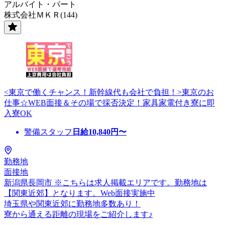
アルバイト・パート
株式会社ＭＫＲ(144)
<東京で働くチャンス！新幹線代も会社で負担！>東京のお
仕事☆WEB面接＆その場で採否決定！家具家電付き寮に即
入寮OK
警備スタッフ
日給
10,840
円〜
勤務地
面接地
新潟県長岡市 ※こちらは求人掲載エリアです。勤務地は
【関東近郊】となります。Web面接実施中
埼玉県や関東近郊に勤務地多数あり！
寮から通える距離の現場をご紹介します♪