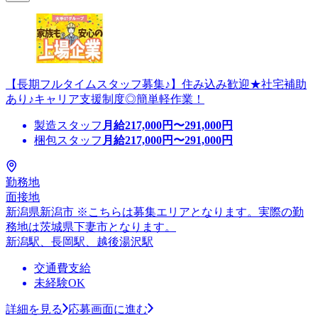
【長期フルタイムスタッフ募集♪】住み込み歓迎★社宅補助
あり♪キャリア支援制度◎簡単軽作業！
製造スタッフ
月給
217,000
円〜
291,000
円
梱包スタッフ
月給
217,000
円〜
291,000
円
勤務地
面接地
新潟県新潟市 ※こちらは募集エリアとなります。実際の勤
務地は茨城県下妻市となります。
新潟駅、長岡駅、越後湯沢駅
交通費支給
未経験OK
詳細を見る
応募画面に進む