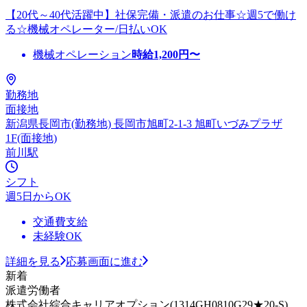
【20代～40代活躍中】社保完備・派遣のお仕事☆週5で働け
る☆機械オペレーター/日払いOK
機械オペレーション
時給
1,200
円〜
勤務地
面接地
新潟県長岡市(勤務地) 長岡市旭町2-1-3 旭町いづみプラザ
1F(面接地)
前川駅
シフト
週5日からOK
交通費支給
未経験OK
詳細を見る
応募画面に進む
新着
派遣労働者
株式会社綜合キャリアオプション(1314GH0810G29★20-S)