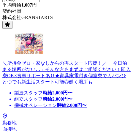
平均時給
1,607
円
契約社員
株式会社GRANSTARTS
＼所持金ゼロ・家なしからの再スタート応援！／ 「今日泊
まる場所がない…」そんな方もまずはご相談ください！即入
寮OK×食事サポートあり★家具家電付き個室寮でカバンひ
とつでも新生活スタート可能◎働く場所も
製造スタッフ
時給
2,000
円〜
組立スタッフ
時給
2,000
円〜
機械オペレーション
時給
2,000
円〜
勤務地
面接地