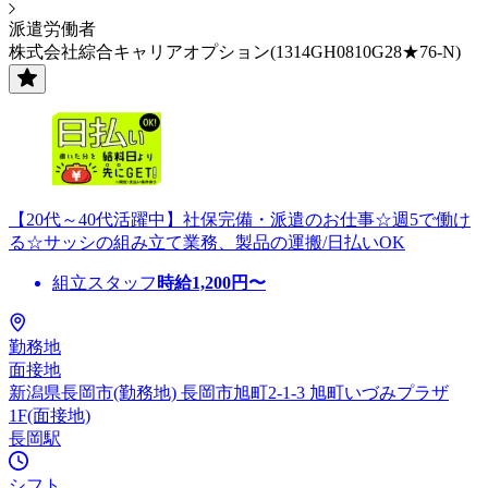
派遣労働者
株式会社綜合キャリアオプション(1314GH0810G28★76-N)
【20代～40代活躍中】社保完備・派遣のお仕事☆週5で働け
る☆サッシの組み立て業務、製品の運搬/日払いOK
組立スタッフ
時給
1,200
円〜
勤務地
面接地
新潟県長岡市(勤務地) 長岡市旭町2-1-3 旭町いづみプラザ
1F(面接地)
長岡駅
シフト