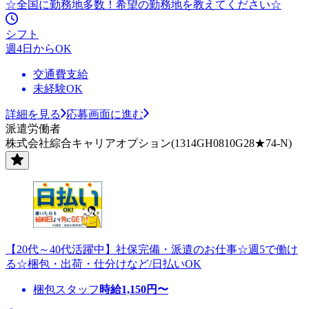
☆全国に勤務地多数！希望の勤務地を教えてください☆
シフト
週4日からOK
交通費支給
未経験OK
詳細を見る
応募画面に進む
派遣労働者
株式会社綜合キャリアオプション(1314GH0810G28★74-N)
【20代～40代活躍中】社保完備・派遣のお仕事☆週5で働け
る☆梱包・出荷・仕分けなど/日払いOK
梱包スタッフ
時給
1,150
円〜