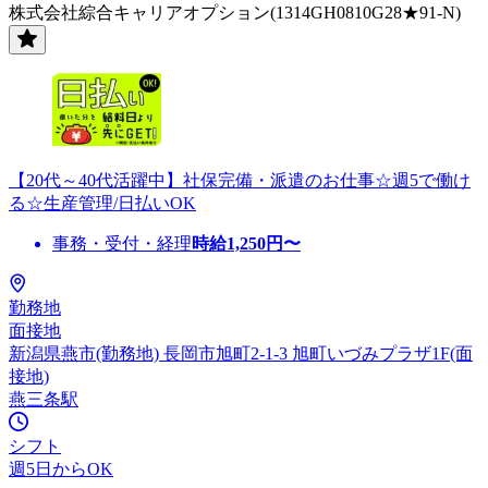
株式会社綜合キャリアオプション(1314GH0810G28★91-N)
【20代～40代活躍中】社保完備・派遣のお仕事☆週5で働け
る☆生産管理/日払いOK
事務・受付・経理
時給
1,250
円〜
勤務地
面接地
新潟県燕市(勤務地) 長岡市旭町2-1-3 旭町いづみプラザ1F(面
接地)
燕三条駅
シフト
週5日からOK