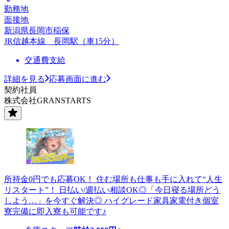
勤務地
面接地
新潟県長岡市稲保
JR信越本線 長岡駅（車15分）
交通費支給
詳細を見る
応募画面に進む
契約社員
株式会社GRANSTARTS
所持金0円でも応募OK！ 住む場所も仕事も手に入れて“人生
リスタート”！ 日払い/週払い相談OK◎「今日寝る場所どう
しよう…」を今すぐ解決◎ ハイグレード家具家電付き個室
寮完備に即入寮も可能です♪