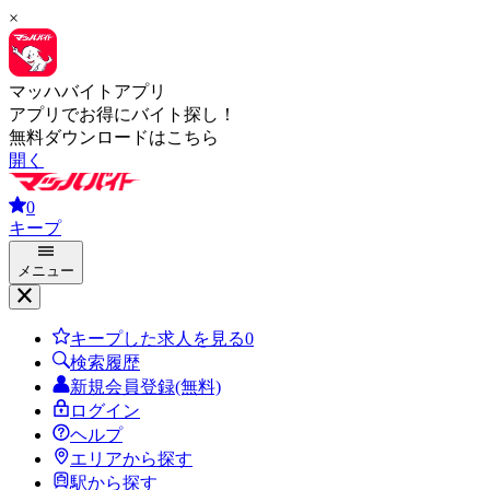
×
マッハバイトアプリ
アプリでお得にバイト探し！
無料ダウンロードはこちら
開く
0
キープ
メニュー
キープした求人を見る
0
検索履歴
新規会員登録(無料)
ログイン
ヘルプ
エリアから探す
駅から探す