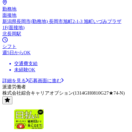
勤務地
面接地
新潟県長岡市(勤務地) 長岡市旭町2-1-3 旭町いづみプラザ
1F(面接地)
北長岡駅
シフト
週5日からOK
交通費支給
未経験OK
詳細を見る
応募画面に進む
派遣労働者
株式会社綜合キャリアオプション(1314GH0810G27★74-N)