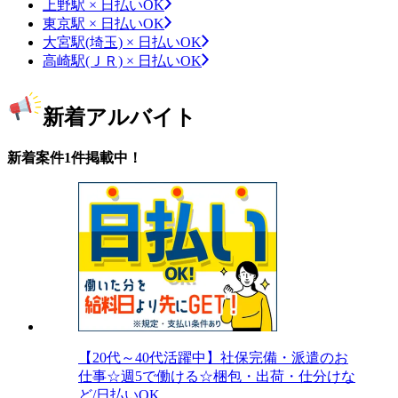
上野駅 × 日払いOK
東京駅 × 日払いOK
大宮駅(埼玉) × 日払いOK
高崎駅(ＪＲ) × 日払いOK
新着アルバイト
新着案件1件掲載中！
【20代～40代活躍中】社保完備・派遣のお
仕事☆週5で働ける☆梱包・出荷・仕分けな
ど/日払いOK