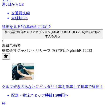
週5日からOK
交通費支給
未経験OK
詳細を見る
応募画面に進む
株式会社綜合キャリアオプション(1314GH0810G28★76-N)のその他の
求人を見る
派遣労働者
株式会社ジャパン・リリーフ 熊谷支店/kgdrmhR-12923
クルマ好きのあなたにピッタリ！車を洗車して積車で移動！
配送・物流スタッフ
時給
1,500
円〜