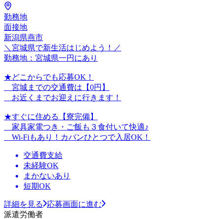
勤務地
面接地
新潟県燕市
＼宮城県で新生活はじめよう！／
勤務地：宮城県一円にあり
★どこからでも応募OK！
宮城までの交通費は【0円】
お近くまでお迎えに行きます！
★すぐに住める【寮完備】
家具家電つき・ご飯も３食付いて快適♪
Wi-Fiもあり！カバンひとつで入居OK！
交通費支給
未経験OK
まかないあり
短期OK
詳細を見る
応募画面に進む
派遣労働者