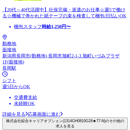
【20代～40代活躍中】社保完備・派遣のお仕事☆週5で働け
る☆機械で巻かれた紙テープの束を検査して梱包/日払いOK
梱包スタッフ
時給
1,250
円〜
勤務地
面接地
新潟県長岡市(勤務地) 長岡市旭町2-1-3 旭町いづみプラザ
1F(面接地)
長岡駅
シフト
週5日からOK
交通費支給
未経験OK
詳細を見る
応募画面に進む
株式会社綜合キャリアオプション(1314GH0810G28★77-N)のその他の
求人を見る