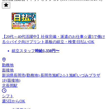
【20代～40代活躍中】社保完備・派遣のお仕事☆週5で働け
る☆バイク向けプリント基板の組立・検査/日払いOK
組立スタッフ
時給
1,350
円〜
勤務地
面接地
新潟県長岡市(勤務地) 長岡市旭町2-1-3 旭町いづみプラザ
1F(面接地)
北長岡駅
シフト
週5日からOK