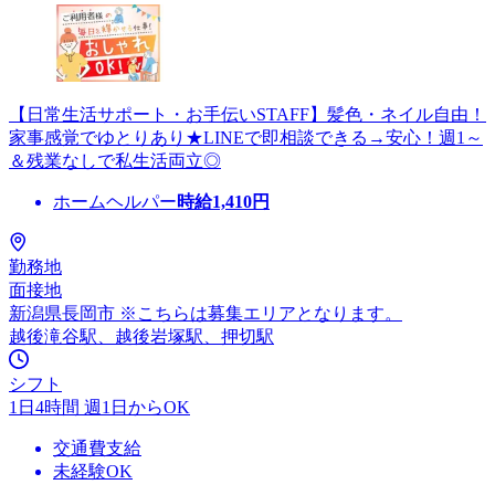
【日常生活サポート・お手伝いSTAFF】髪色・ネイル自由！
家事感覚でゆとりあり★LINEで即相談できる→安心！週1～
＆残業なしで私生活両立◎
ホームヘルパー
時給
1,410
円
勤務地
面接地
新潟県長岡市 ※こちらは募集エリアとなります。
越後滝谷駅、越後岩塚駅、押切駅
シフト
1日4時間 週1日からOK
交通費支給
未経験OK