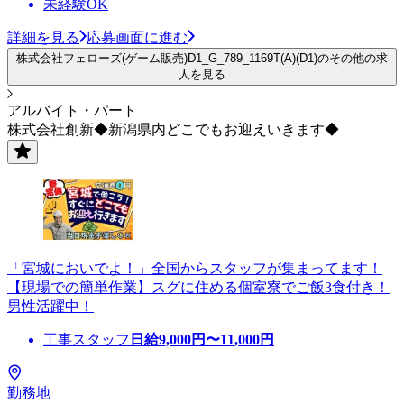
未経験OK
詳細を見る
応募画面に進む
株式会社フェローズ(ゲーム販売)D1_G_789_1169T(A)(D1)のその他の求
人を見る
アルバイト・パート
株式会社創新◆新潟県内どこでもお迎えいきます◆
「宮城においでよ！」全国からスタッフが集まってます！
【現場での簡単作業】スグに住める個室寮でご飯3食付き！
男性活躍中！
工事スタッフ
日給
9,000
円〜
11,000
円
勤務地