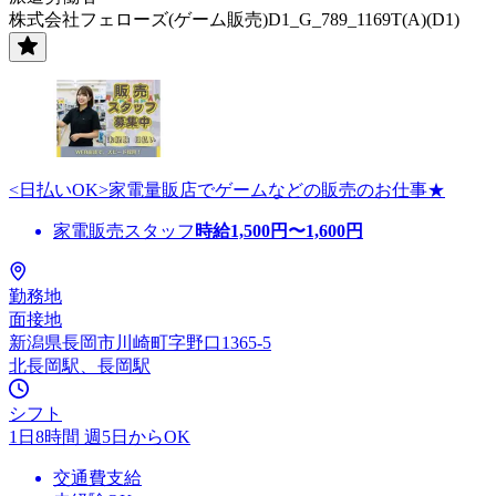
株式会社フェローズ(ゲーム販売)D1_G_789_1169T(A)(D1)
<日払いOK>家電量販店でゲームなどの販売のお仕事★
家電販売スタッフ
時給
1,500
円〜
1,600
円
勤務地
面接地
新潟県長岡市川崎町字野口1365-5
北長岡駅、長岡駅
シフト
1日8時間 週5日からOK
交通費支給