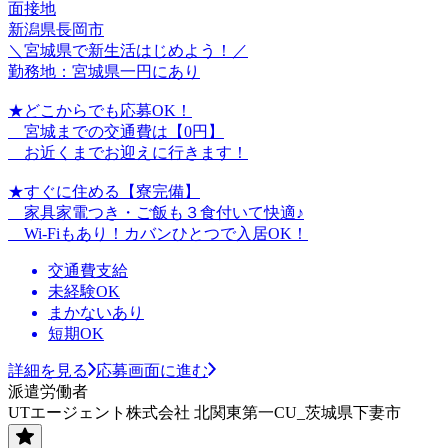
面接地
新潟県長岡市
＼宮城県で新生活はじめよう！／
勤務地：宮城県一円にあり
★どこからでも応募OK！
宮城までの交通費は【0円】
お近くまでお迎えに行きます！
★すぐに住める【寮完備】
家具家電つき・ご飯も３食付いて快適♪
Wi-Fiもあり！カバンひとつで入居OK！
交通費支給
未経験OK
まかないあり
短期OK
詳細を見る
応募画面に進む
派遣労働者
UTエージェント株式会社 北関東第一CU_茨城県下妻市