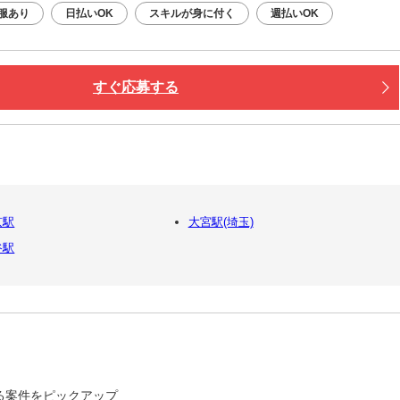
服あり
日払いOK
スキルが身に付く
週払いOK
すぐ応募する
京駅
大宮駅(埼玉)
谷駅
る案件をピックアップ