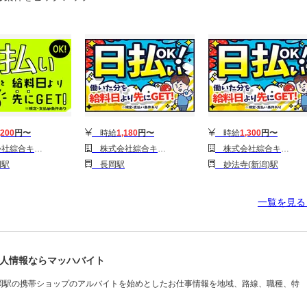
,200
円〜
時給
1,180
円〜
時給
1,300
円〜
1314GH0810G28★63-N)
株式会社綜合キャリアオプション(1314GH0810G29★23-N)
株式会社綜合キャリアオプション(1314GH0810G27★33-N)
駅
長岡駅
妙法寺(新潟)駅
一覧を見
人情報ならマッハバイト
岡駅の携帯ショップのアルバイトを始めとしたお仕事情報を地域、路線、職種、特