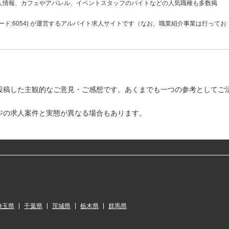
人情報、カフェやアパレル、イベントスタッフのバイトなどの人気職種も多数掲
ド:6054) が運営するアルバイト求人サイトです（なお、職業紹介事業は行ってお
投稿した主観的なご意見・ご感想です。あくまでも一つの参考としてご
ジの求人案件と実態が異なる場合もあります。
埼玉県
千葉県
茨城県
栃木県
群馬県