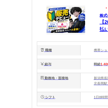
株式会
【
払
職種
携帯シ
給与
時給
1,40
勤務地・面接地
新潟県長
北長岡駅
シフト
1日8時間