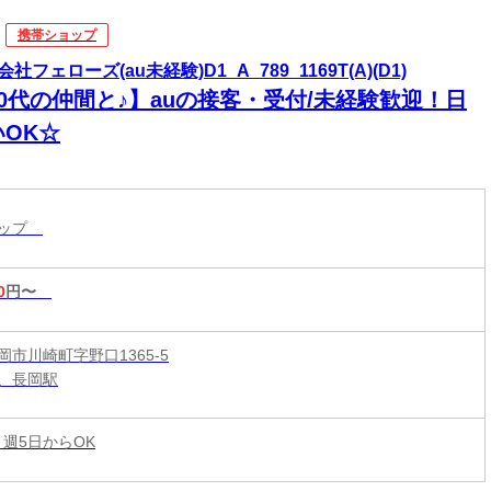
携帯ショップ
社フェローズ(au未経験)D1_A_789_1169T(A)(D1)
20代の仲間と♪】auの接客・受付/未経験歓迎！日
いOK☆
ョップ
0
円〜
岡市川崎町字野口1365-5
、長岡駅
 週5日からOK