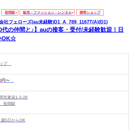
長岡駅
販売・ファッション・レンタル
携帯ショップ
社フェローズ(au未経験)D1_A_789_1167T(A)(D1)
20代の仲間と♪】auの接客・受付/未経験歓迎！日
いOK☆
ョップ
0
円〜
市東栄1-3-28
、長岡駅
 週5日からOK