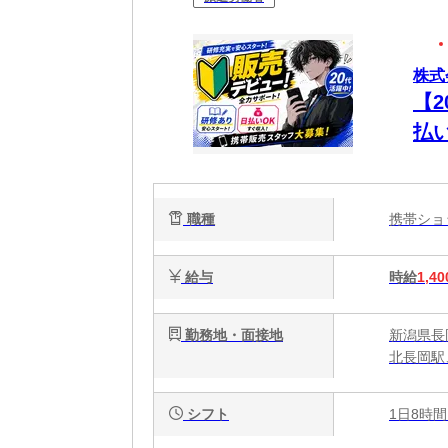
株式会
【
払
職種
携帯シ
給与
時給
1,40
勤務地・面接地
新潟県長岡
北長岡駅
シフト
1日8時間