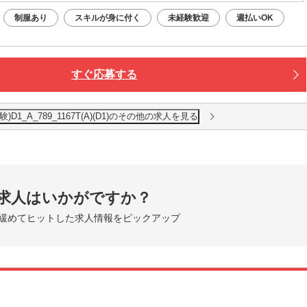
制服あり
スキルが身に付く
未経験歓迎
週払いOK
すぐ応募する
D1_A_789_1167T(A)(D1)のその他の求人を見る
求人はいかがですか？
緩めてヒットした求人情報をピックアップ