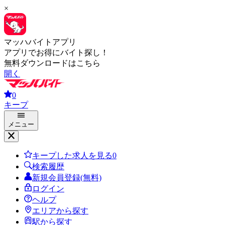
×
マッハバイトアプリ
アプリでお得にバイト探し！
無料ダウンロードはこちら
開く
0
キープ
メニュー
キープした求人を見る
0
検索履歴
新規会員登録(無料)
ログイン
ヘルプ
エリアから探す
駅から探す