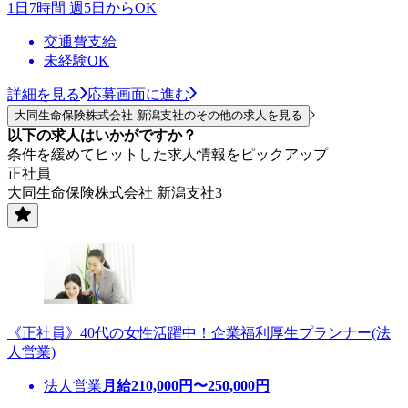
1日7時間 週5日からOK
交通費支給
未経験OK
詳細を見る
応募画面に進む
大同生命保険株式会社 新潟支社のその他の求人を見る
以下の求人はいかがですか？
条件を緩めてヒットした求人情報をピックアップ
正社員
大同生命保険株式会社 新潟支社3
《正社員》40代の女性活躍中！企業福利厚生プランナー(法
人営業)
法人営業
月給
210,000
円〜
250,000
円