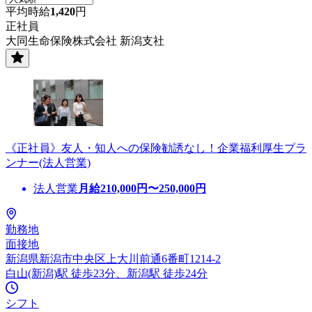
平均時給
1,420
円
正社員
大同生命保険株式会社 新潟支社
《正社員》友人・知人への保険勧誘なし！企業福利厚生プラ
ンナー(法人営業)
法人営業
月給
210,000
円〜
250,000
円
勤務地
面接地
新潟県新潟市中央区上大川前通6番町1214-2
白山(新潟)駅 徒歩23分、新潟駅 徒歩24分
シフト