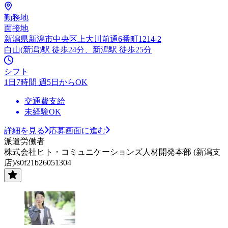
勤務地
面接地
新潟県新潟市中央区上大川前通6番町1214-2
白山(新潟)駅 徒歩24分、新潟駅 徒歩25分
シフト
1日7時間 週5日からOK
交通費支給
未経験OK
詳細を見る
応募画面に進む
派遣労働者
株式会社ヒト・コミュニケーションズ人材開発本部 (新潟支
店)/s0f21b26051304