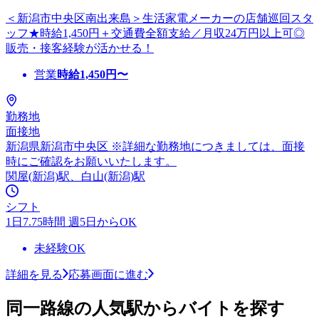
＜新潟市中央区南出来島＞生活家電メーカーの店舗巡回スタ
ッフ★時給1,450円＋交通費全額支給／月収24万円以上可◎
販売・接客経験が活かせる！
営業
時給
1,450
円〜
勤務地
面接地
新潟県新潟市中央区 ※詳細な勤務地につきましては、面接
時にご確認をお願いいたします。
関屋(新潟)駅、白山(新潟)駅
シフト
1日7.75時間 週5日からOK
未経験OK
詳細を見る
応募画面に進む
同一路線の人気駅からバイトを探す