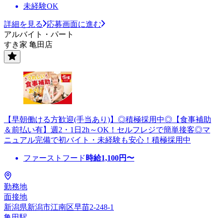
未経験OK
詳細を見る
応募画面に進む
アルバイト・パート
すき家 亀田店
【早朝働ける方歓迎(手当あり)】◎積極採用中◎【食事補助
＆前払い有】週2・1日2h～OK！セルフレジで簡単接客◎マ
ニュアル完備で初バイト・未経験も安心！積極採用中
ファーストフード
時給
1,100
円〜
勤務地
面接地
新潟県新潟市江南区早苗2-248-1
亀田駅