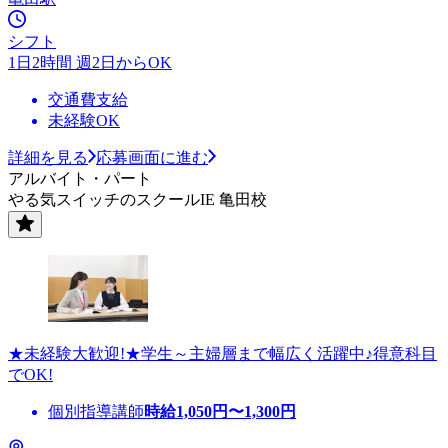
シフト
1日2時間 週2日からOK
交通費支給
未経験OK
詳細を見る
応募画面に進む
アルバイト・パート
やる気スイッチのスクールIE 亀田校
★未経験大歓迎!★学生～主婦層まで幅広く活躍中♪得意科目
でOK!
個別指導講師
時給
1,050
円〜
1,300
円