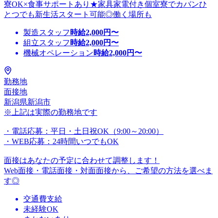
寮OK×食事サポートあり★家具家電付き個室寮でカバンひ
とつでも新生活スタート可能◎働く場所も
製造スタッフ
時給
2,000
円〜
組立スタッフ
時給
2,000
円〜
機械オペレーション
時給
2,000
円〜
勤務地
面接地
新潟県新潟市
※上記は実際の勤務地です
・電話応募：平日・土日祝OK（9:00～20:00）
・WEB応募：24時間いつでもOK
面接はあなたの予定に合わせて調整します！
Web面接・電話面接・対面面接から、ご希望の方法を選べま
す◎
交通費支給
未経験OK