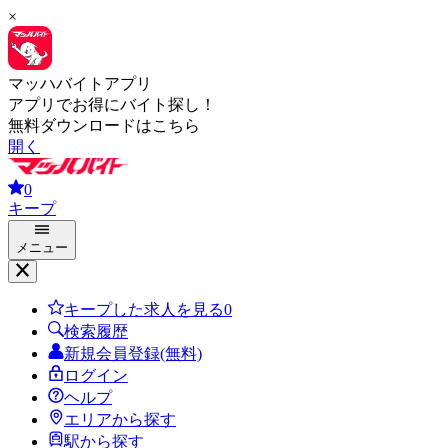
×
マッハバイトアプリ
アプリでお得にバイト探し！
無料ダウンロードはこちら
開く
0
キープ
メニュー
キープした求人を見る
0
検索履歴
新規会員登録(無料)
ログイン
ヘルプ
エリアから探す
駅から探す