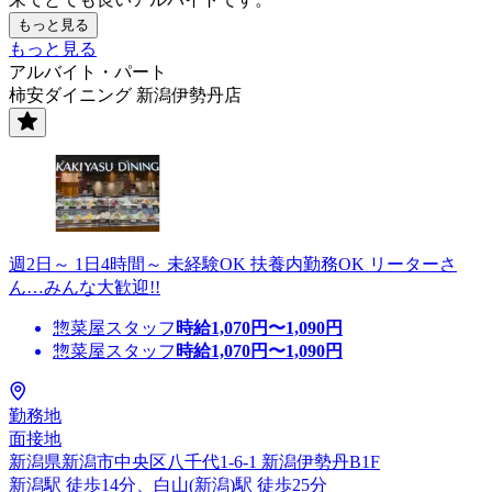
もっと見る
もっと見る
アルバイト・パート
柿安ダイニング 新潟伊勢丹店
週2日～ 1日4時間～ 未経験OK 扶養内勤務OK リーターさ
ん…みんな大歓迎!!
惣菜屋スタッフ
時給
1,070
円〜
1,090
円
惣菜屋スタッフ
時給
1,070
円〜
1,090
円
勤務地
面接地
新潟県新潟市中央区八千代1-6-1 新潟伊勢丹B1F
新潟駅 徒歩14分、白山(新潟)駅 徒歩25分