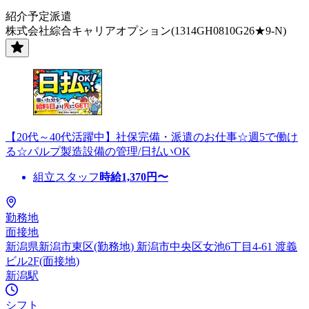
紹介予定派遣
株式会社綜合キャリアオプション(1314GH0810G26★9-N)
【20代～40代活躍中】社保完備・派遣のお仕事☆週5で働け
る☆パルプ製造設備の管理/日払いOK
組立スタッフ
時給
1,370
円〜
勤務地
面接地
新潟県新潟市東区(勤務地) 新潟市中央区女池6丁目4-61 渡義
ビル2F(面接地)
新潟駅
シフト