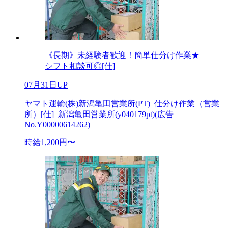
《長期》未経験者歓迎！簡単仕分け作業★
シフト相談可◎[仕]
07月31日UP
ヤマト運輸(株)新潟亀田営業所(PT)_仕分け作業（営業
所）[仕]_新潟亀田営業所(y040179pt)(広告
No.Y00000614262)
時給1,200円〜