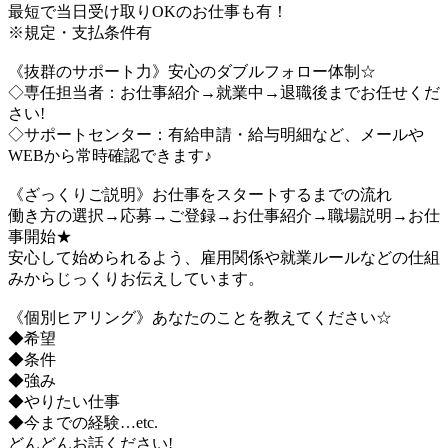
最短で当日受け取りOKのお仕事も有！
※規定・支払条件有
《抜群のサポート力》安心のダブルフォロー体制☆
◇専任担当者：お仕事紹介→就業中→退職後までお任せくだ
さい!
◇サポートセンター：有給申請・給与明細など、メールや
WEBから常時確認できます♪
《ざっくりご説明》お仕事をスタートするまでの流れ
働き方の選択→応募→ご登録→お仕事紹介→職場説明→お仕
事開始★
安心して始められるよう、雇用関係や就業ルールなどの仕組
みからじっくりお伝えしています。
《個別ヒアリング》あなたのことを教えてください☆
◆希望
◆条件
◆強み
◆やりたい仕事
◆今までの経験…etc.
どんどんお話ください!