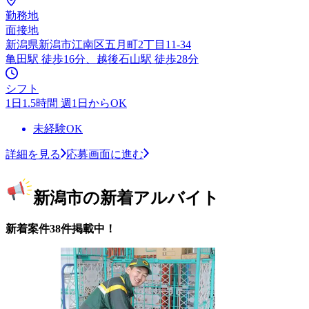
勤務地
面接地
新潟県新潟市江南区五月町2丁目11-34
亀田駅 徒歩16分、越後石山駅 徒歩28分
シフト
1日1.5時間 週1日からOK
未経験OK
詳細を見る
応募画面に進む
新潟市の新着アルバイト
新着案件38件掲載中！