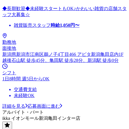
◆長期歓迎◆未経験スタートもOK♪かわいい雑貨の店舗スタ
ッフ大募集☆
雑貨販売スタッフ
時給
1,050
円〜
勤務地
面接地
新潟県新潟市江南区鵜ノ子4丁目466 アピタ新潟亀田店内1F
越後石山駅 徒歩45分、亀田駅 徒歩28分、新潟駅 徒歩0分
シフト
1日8時間 週5日からOK
交通費支給
未経験OK
詳細を見る
応募画面に進む
アルバイト・パート
ikka イオンモール新潟亀田インター店