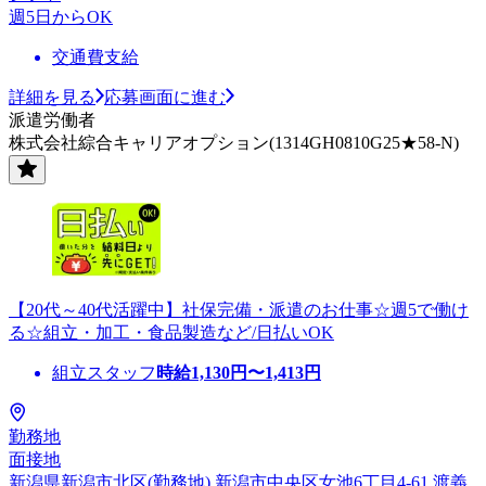
週5日からOK
交通費支給
詳細を見る
応募画面に進む
派遣労働者
株式会社綜合キャリアオプション(1314GH0810G25★58-N)
【20代～40代活躍中】社保完備・派遣のお仕事☆週5で働け
る☆組立・加工・食品製造など/日払いOK
組立スタッフ
時給
1,130
円〜
1,413
円
勤務地
面接地
新潟県新潟市北区(勤務地) 新潟市中央区女池6丁目4-61 渡義