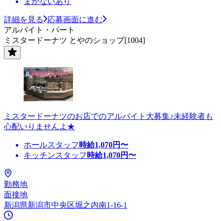
まかないあり
詳細を見る
応募画面に進む
アルバイト・パート
ミスタードーナツ とやのショップ[1004]
ミスタードーナツのお店でのアルバイト大募集♪未経験者も
心配いりませんよ★
ホールスタッフ
時給
1,070
円〜
キッチンスタッフ
時給
1,070
円〜
勤務地
面接地
新潟県新潟市中央区堀之内南1-16-1