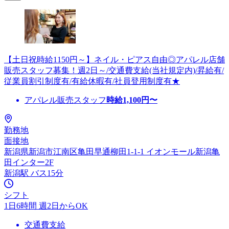
【土日祝時給1150円～】ネイル・ピアス自由◎アパレル店舗
販売スタッフ募集！週2日～/交通費支給(当社規定内)/昇給有/
従業員割引制度有/有給休暇有/社員登用制度有★
アパレル販売スタッフ
時給
1,100
円〜
勤務地
面接地
新潟県新潟市江南区亀田早通柳田1-1-1 イオンモール新潟亀
田インター2F
新潟駅 バス15分
シフト
1日6時間 週2日からOK
交通費支給