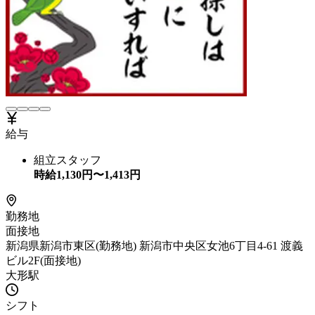
給与
組立スタッフ
時給
1,130
円〜
1,413
円
勤務地
面接地
新潟県新潟市東区(勤務地) 新潟市中央区女池6丁目4-61 渡義
ビル2F(面接地)
大形駅
シフト