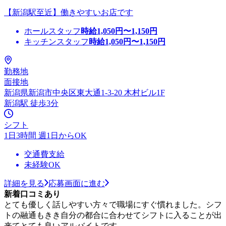
【新潟駅至近】働きやすいお店です
ホールスタッフ
時給
1,050
円〜
1,150
円
キッチンスタッフ
時給
1,050
円〜
1,150
円
勤務地
面接地
新潟県新潟市中央区東大通1-3-20 木村ビル1F
新潟駅 徒歩3分
シフト
1日3時間 週1日からOK
交通費支給
未経験OK
詳細を見る
応募画面に進む
新着口コミあり
とても優しく話しやすい方々で職場にすぐ慣れました。シフ
トの融通もきき自分の都合に合わせてシフトに入ることが出
来てとても良いアルバイトです。