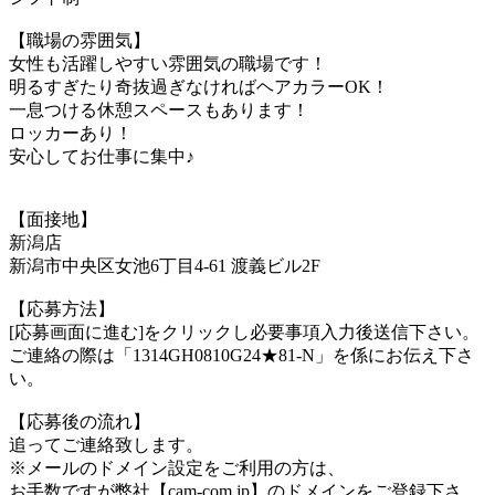
【職場の雰囲気】
女性も活躍しやすい雰囲気の職場です！
明るすぎたり奇抜過ぎなければヘアカラーOK！
一息つける休憩スペースもあります！
ロッカーあり！
安心してお仕事に集中♪
【面接地】
新潟店
新潟市中央区女池6丁目4-61 渡義ビル2F
【応募方法】
[応募画面に進む]をクリックし必要事項入力後送信下さい。
ご連絡の際は「1314GH0810G24★81-N」を係にお伝え下さ
い。
【応募後の流れ】
追ってご連絡致します。
※メールのドメイン設定をご利用の方は、
お手数ですが弊社【cam-com.jp】のドメインをご登録下さ