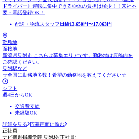
ドライバー》運転に集中できる◎体の負担は極少！！来社不
要・電話登録OK！
配送・物流スタッフ
日給
13,650
円〜
17,063
円
勤務地
面接地
新潟県見附市 こちらは募集エリアです。勤務地は原稿内を
ご確認ください。
見附駅など
☆全国に勤務地多数！希望の勤務地を教えてください☆
シフト
週4日からOK
交通費支給
未経験OK
詳細を見る
応募画面に進む
正社員
ナビ個別指導学院 見附校(正社員)