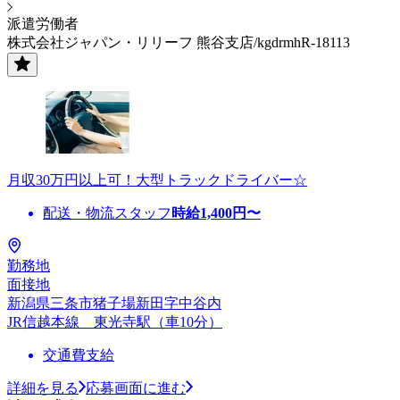
派遣労働者
株式会社ジャパン・リリーフ 熊谷支店/kgdrmhR-18113
月収30万円以上可！大型トラックドライバー☆
配送・物流スタッフ
時給
1,400
円〜
勤務地
面接地
新潟県三条市猪子場新田字中谷内
JR信越本線 東光寺駅（車10分）
交通費支給
詳細を見る
応募画面に進む