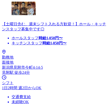
【土曜日含む、週末シフト入れる方歓迎！】ホール・キッチ
ンスタッフ募集中です◎
ホールスタッフ
時給
1,050
円〜
キッチンスタッフ
時給
1,050
円〜
勤務地
面接地
新潟県見附市今町4-14-5
見附駅 徒歩24分
シフト
1日2時間 週2日からOK
交通費支給
未経験OK