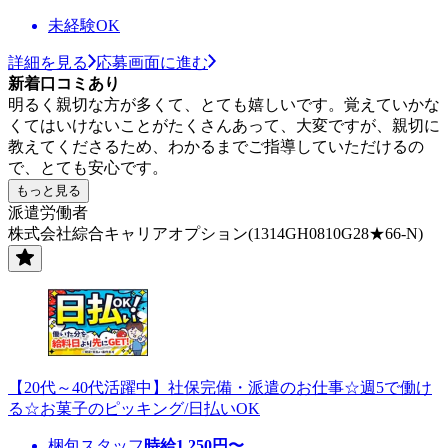
未経験OK
詳細を見る
応募画面に進む
新着口コミあり
明るく親切な方が多くて、とても嬉しいです。覚えていかな
くてはいけないことがたくさんあって、大変ですが、親切に
教えてくださるため、わかるまでご指導していただけるの
で、とても安心です。
もっと見る
派遣労働者
株式会社綜合キャリアオプション(1314GH0810G28★66-N)
【20代～40代活躍中】社保完備・派遣のお仕事☆週5で働け
る☆お菓子のピッキング/日払いOK
梱包スタッフ
時給
1,250
円〜