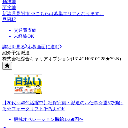
勤務地
面接地
新潟県見附市 ※こちらは募集エリアとなります。
見附駅
交通費支給
未経験OK
詳細を見る
応募画面に進む
紹介予定派遣
株式会社綜合キャリアオプション(1314GH0810G28★79-N)
【20代～40代活躍中】社保完備・派遣のお仕事☆週5で働け
る☆フォークリフト/日払いOK
機械オペレーション
時給
1,650
円〜