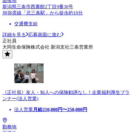
面接地
新潟県三条市西裏館2丁目9番30号
JR弥彦線「北三条駅」から徒歩約10分
交通費支給
詳細を見る
応募画面に進む
正社員
大同生命保険株式会社 新潟支社三条営業所
《正社員》友人・知人への保険勧誘なし！企業福利厚生プラ
ンナー(法人営業)
法人営業
月給
210,000
円〜
250,000
円
勤務地