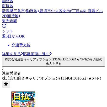
勤務地
面接地
新潟県三条市(勤務地) 新潟市中央区女池6丁目4-61 渡義ビル
2F(面接地)
東光寺駅
シフト
週5日からOK
交通費支給
詳細を見る
応募画面に進む
株式会社綜合キャリアオプション(1314GH0810G24★73-N)のその他の
求人を見る
派遣労働者
株式会社綜合キャリアオプション(1314GH0810G27★54-N)