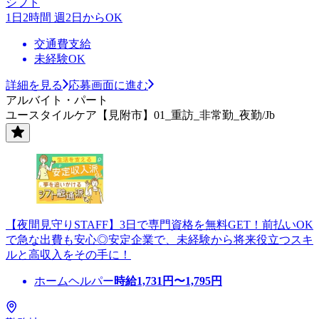
シフト
1日2時間 週2日からOK
交通費支給
未経験OK
詳細を見る
応募画面に進む
アルバイト・パート
ユースタイルケア【見附市】01_重訪_非常勤_夜勤/Jb
【夜間見守りSTAFF】3日で専門資格を無料GET！前払いOK
で急な出費も安心◎安定企業で、未経験から将来役立つスキ
ルと高収入をその手に！
ホームヘルパー
時給
1,731
円〜
1,795
円