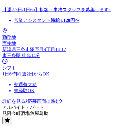
【週2-3日/1日6h】接客・事務スタッフを募集します♪
営業アシスタント
時給
1,120
円〜
勤務地
面接地
新潟県三条市塚野目4丁目14-17
東三条駅 徒歩14分
シフト
1日6時間 週2日からOK
交通費支給
未経験OK
詳細を見る
応募画面に進む
アルバイト・パート
見附今町酒場魚屋鳥助