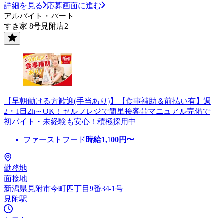
詳細を見る
応募画面に進む
アルバイト・パート
すき家 8号見附店2
【早朝働ける方歓迎(手当あり)】【食事補助＆前払い有】週
2・1日2h～OK！セルフレジで簡単接客◎マニュアル完備で
初バイト・未経験も安心！積極採用中
ファーストフード
時給
1,100
円〜
勤務地
面接地
新潟県見附市今町四丁目9番34-1号
見附駅