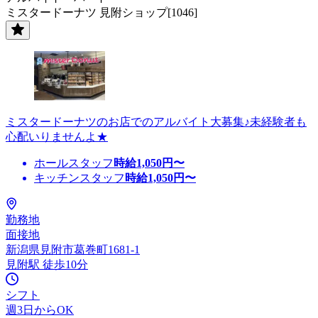
ミスタードーナツ 見附ショップ[1046]
ミスタードーナツのお店でのアルバイト大募集♪未経験者も
心配いりませんよ★
ホールスタッフ
時給
1,050
円〜
キッチンスタッフ
時給
1,050
円〜
勤務地
面接地
新潟県見附市葛巻町1681-1
見附駅 徒歩10分
シフト
週3日からOK