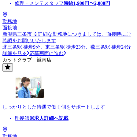
修理・メンテスタッフ
時給
1,900
円〜
2,000
円
勤務地
面接地
新潟県三条市 ※詳細な勤務地につきましては、面接時にご
確認をお願いいたします
北三条駅 徒歩9分、東三条駅 徒歩23分、燕三条駅 徒歩24分
詳細を見る
応募画面に進む
カットクラブ 嵐南店
しっかりとした待遇で働く側をサポートします
理髪師
※求人詳細へ記載
勤務地