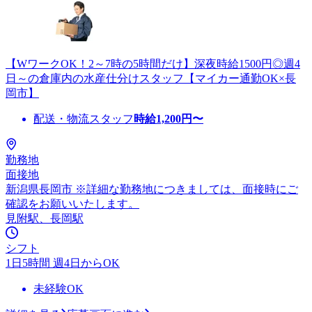
【WワークOK！2～7時の5時間だけ】深夜時給1500円◎週4
日～の倉庫内の水産仕分けスタッフ【マイカー通勤OK×長
岡市】
配送・物流スタッフ
時給
1,200
円〜
勤務地
面接地
新潟県長岡市 ※詳細な勤務地につきましては、面接時にご
確認をお願いいたします。
見附駅、長岡駅
シフト
1日5時間 週4日からOK
未経験OK