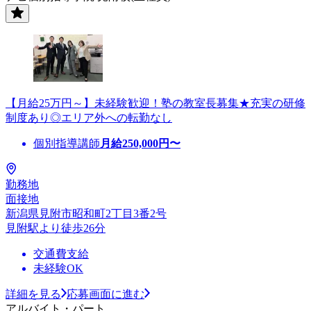
【月給25万円～】未経験歓迎！塾の教室長募集★充実の研修
制度あり◎エリア外への転勤なし
個別指導講師
月給
250,000
円〜
勤務地
面接地
新潟県見附市昭和町2丁目3番2号
見附駅より徒歩26分
交通費支給
未経験OK
詳細を見る
応募画面に進む
アルバイト・パート