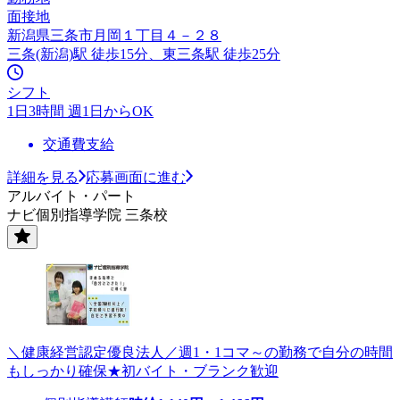
面接地
新潟県三条市月岡１丁目４－２８
三条(新潟)駅 徒歩15分、東三条駅 徒歩25分
シフト
1日3時間 週1日からOK
交通費支給
詳細を見る
応募画面に進む
アルバイト・パート
ナビ個別指導学院 三条校
＼健康経営認定優良法人／週1・1コマ～の勤務で自分の時間
もしっかり確保★初バイト・ブランク歓迎