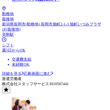
勤務地
面接地
新潟県長岡市(勤務地) 長岡市旭町2-1-3 旭町いづみプラザ
1F(面接地)
見附駅
シフト
週5日からOK
交通費支給
未経験OK
詳細を見る
応募画面に進む
派遣労働者
株式会社スタッフサービス/H10507441