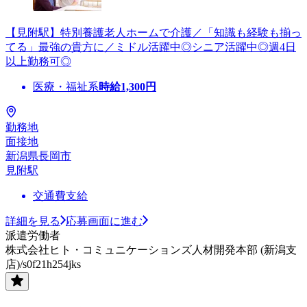
【見附駅】特別養護老人ホームで介護／「知識も経験も揃っ
てる」最強の貴方に／ミドル活躍中◎シニア活躍中◎週4日
以上勤務可◎
医療・福祉系
時給
1,300
円
勤務地
面接地
新潟県長岡市
見附駅
交通費支給
詳細を見る
応募画面に進む
派遣労働者
株式会社ヒト・コミュニケーションズ人材開発本部 (新潟支
店)/s0f21h254jks