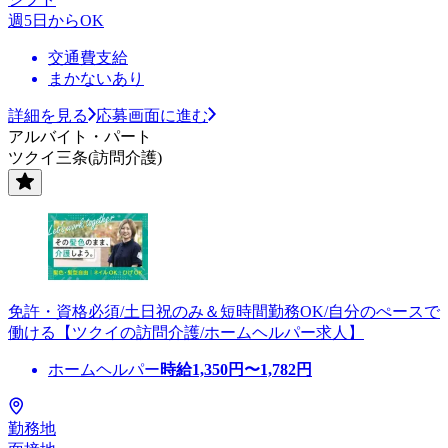
週5日からOK
交通費支給
まかないあり
詳細を見る
応募画面に進む
アルバイト・パート
ツクイ三条(訪問介護)
免許・資格必須/土日祝のみ＆短時間勤務OK/自分のぺースで
働ける【ツクイの訪問介護/ホームヘルパー求人】
ホームヘルパー
時給
1,350
円〜
1,782
円
勤務地