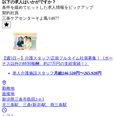
以下の求人はいかがですか？
条件を緩めてヒットした求人情報をピックアップ
契約社員
三条ケアセンターそよ風/14877
【週5日～】介護スタッフ/正規フルタイム社員募集！《ボー
ナス以外の特別報酬、約27万円の支給実績！》
老人介護施設スタッフ
月給
246,520
円〜
265,920
円
勤務地
面接地
新潟県三条市島田2-4-3
北三条駅、三条(新潟)駅、燕三条駅
シフト