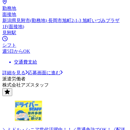
勤務地
面接地
新潟県見附市(勤務地) 長岡市旭町2-1-3 旭町いづみプラザ
1F(面接地)
見附駅
シフト
週5日からOK
交通費支給
詳細を見る
応募画面に進む
派遣労働者
株式会社アズスタッフ
＼ミドル・シニア世代活躍中！！／普通免許でOK！《配送