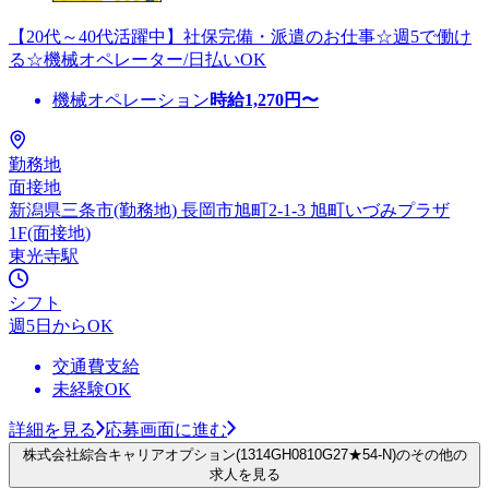
【20代～40代活躍中】社保完備・派遣のお仕事☆週5で働け
る☆機械オペレーター/日払いOK
機械オペレーション
時給
1,270
円〜
勤務地
面接地
新潟県三条市(勤務地) 長岡市旭町2-1-3 旭町いづみプラザ
1F(面接地)
東光寺駅
シフト
週5日からOK
交通費支給
未経験OK
詳細を見る
応募画面に進む
株式会社綜合キャリアオプション(1314GH0810G27★54-N)のその他の
求人を見る