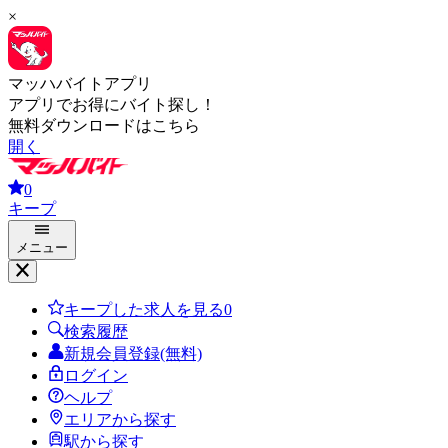
×
マッハバイトアプリ
アプリでお得にバイト探し！
無料ダウンロードはこちら
開く
0
キープ
メニュー
キープした求人を見る
0
検索履歴
新規会員登録(無料)
ログイン
ヘルプ
エリアから探す
駅から探す