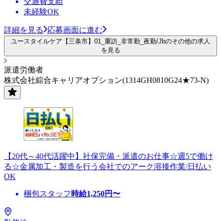
交通費支給
未経験OK
詳細を見る
応募画面に進む
ユースタイルケア【三条市】01_重訪_非常勤_夜勤/Jbのその他の求人
を見る
派遣労働者
株式会社綜合キャリアオプション(1314GH0810G24★73-N)
【20代～40代活躍中】社保完備・派遣のお仕事☆週5で働け
る☆金属加工・製造を行う会社でのアーク溶接作業/日払い
OK
梱包スタッフ
時給
1,250
円〜