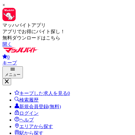
×
マッハバイトアプリ
アプリでお得にバイト探し！
無料ダウンロードはこちら
開く
0
キープ
メニュー
キープした求人を見る
0
検索履歴
新規会員登録(無料)
ログイン
ヘルプ
エリアから探す
駅から探す