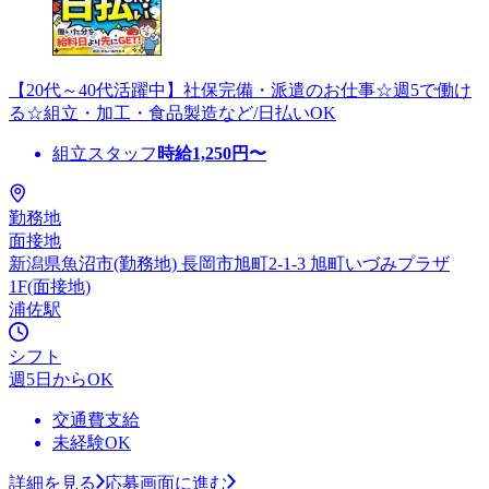
【20代～40代活躍中】社保完備・派遣のお仕事☆週5で働け
る☆組立・加工・食品製造など/日払いOK
組立スタッフ
時給
1,250
円〜
勤務地
面接地
新潟県魚沼市(勤務地) 長岡市旭町2-1-3 旭町いづみプラザ
1F(面接地)
浦佐駅
シフト
週5日からOK
交通費支給
未経験OK
詳細を見る
応募画面に進む