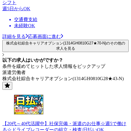
シフト
週5日からOK
交通費支給
未経験OK
詳細を見る
応募画面に進む
株式会社綜合キャリアオプション(1314GH0810G27★70-N)のその他の
求人を見る
以下の求人はいかがですか？
条件を緩めてヒットした求人情報をピックアップ
派遣労働者
株式会社綜合キャリアオプション(1314GH0810G28★43-N)
【20代～40代活躍中】社保完備・派遣のお仕事☆週5で働け
る☆ドライブレコーダーの組立・検査/日払いOK