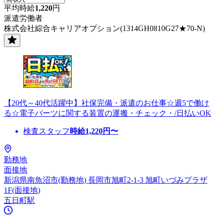
平均時給
1,220
円
派遣労働者
株式会社綜合キャリアオプション(1314GH0810G27★70-N)
【20代～40代活躍中】社保完備・派遣のお仕事☆週5で働け
る☆電子パーツに関する装置の運搬・チェック・/日払いOK
検査スタッフ
時給
1,220
円〜
勤務地
面接地
新潟県南魚沼市(勤務地) 長岡市旭町2-1-3 旭町いづみプラザ
1F(面接地)
五日町駅