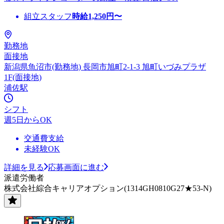
組立スタッフ
時給
1,250
円〜
勤務地
面接地
新潟県魚沼市(勤務地) 長岡市旭町2-1-3 旭町いづみプラザ
1F(面接地)
浦佐駅
シフト
週5日からOK
交通費支給
未経験OK
詳細を見る
応募画面に進む
派遣労働者
株式会社綜合キャリアオプション(1314GH0810G27★53-N)