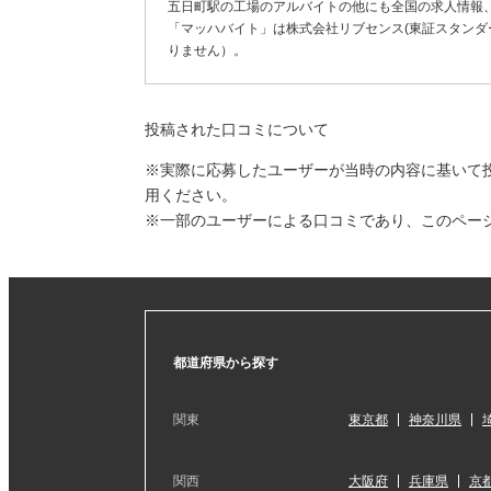
五日町駅の工場のアルバイトの他にも全国の求人情報
「マッハバイト」は株式会社リブセンス(東証スタンダー
りません）。
投稿された口コミについて
※実際に応募したユーザーが当時の内容に基いて
用ください。
※一部のユーザーによる口コミであり、このペー
都道府県から探す
関東
東京都
神奈川県
関西
大阪府
兵庫県
京