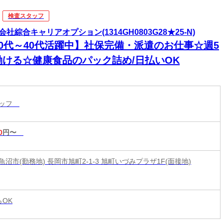
検査スタッフ
会社綜合キャリアオプション(1314GH0803G28★25-N)
20代～40代活躍中】社保完備・派遣のお仕事☆週5
働ける☆健康食品のパック詰め/日払いOK
タッフ
0
円〜
沼市(勤務地) 長岡市旭町2-1-3 旭町いづみプラザ1F(面接地)
らOK