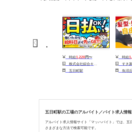
時給
1,220
円〜
時給
1
株式会社綜合キャリアオプション(1314GH0803G28★19-N)
すき家 17号
五日町駅
魚沼丘陵駅
五日町駅の工場のアルバイト／バイト求人情報
アルバイト求人情報サイト「マッハバイト」では、五
さまざまな方法で検索可能です。