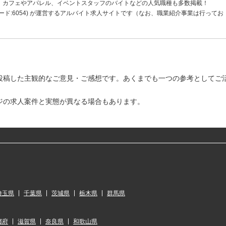
、カフェやアパレル、イベントスタッフのバイトなどの人気職種も多数掲載！
ド:6054) が運営するアルバイト求人サイトです（なお、職業紹介事業は行ってお
投稿した主観的なご意見・ご感想です。あくまでも一つの参考としてご
ジの求人案件と実態が異なる場合もあります。
埼玉県
千葉県
茨城県
栃木県
群馬県
都府
滋賀県
奈良県
和歌山県