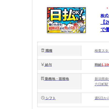
株式
【
で
職種
検査ス
給与
時給
1,10
勤務地・面接地
新潟県南魚
六日町駅
シフト
週5日か