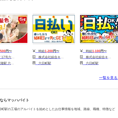
,500
円〜
時給
1,200
円〜
時給
1,100
円〜
六日町IC東店4
株式会社綜合キャリアオプション(1314GH0803G28★20-N)
株式会社綜合キャリアオプション(1314GH0803G28★25-N)
 六日町駅
六日町駅
六日町駅
一覧を見
ならマッハバイト
日町駅の工場のアルバイトを始めとしたお仕事情報を地域、路線、職種、特徴など