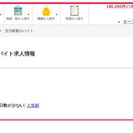
186,295件
の
す
路線・駅から探す
職種から探す
特徴から探す
キー
五日町駅のバイト
バイト求人情報
日数が少ない
人気順