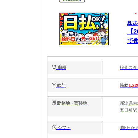
株式
【
で
ク・
職種
検査ス
給与
時給
1,22
勤務地・面接地
新潟県南魚
五日町駅
シフト
週5日か