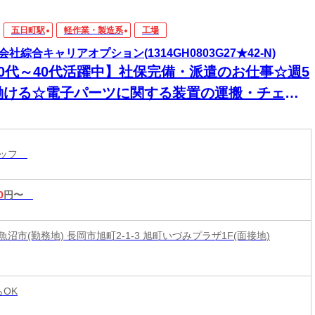
五日町駅
軽作業・製造系
工場
会社綜合キャリアオプション(1314GH0803G27★42-N)
20代～40代活躍中】社保完備・派遣のお仕事☆週5
働ける☆電子パーツに関する装置の運搬・チェッ
/日払いOK
タッフ
0
円〜
沼市(勤務地) 長岡市旭町2-1-3 旭町いづみプラザ1F(面接地)
らOK