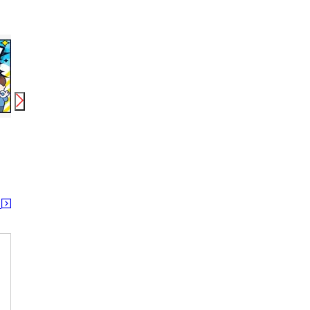
時給
1,200
円〜
時給
1,500
円〜
時給
株式会社綜合キャリアオプション(1314GH0803G27★31-N)
すき家 17号六日町IC東店3
株式会社綜合キャリアオプション
六日町駅
魚沼丘陵駅 六日町駅
六日
る