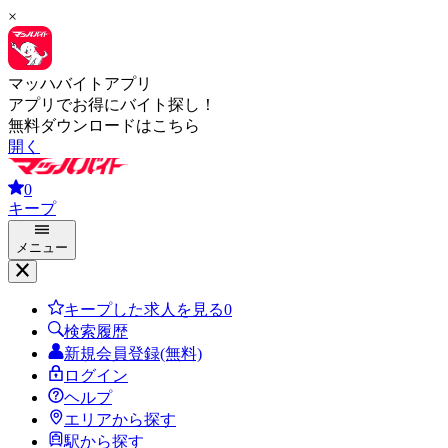
×
マッハバイトアプリ
アプリでお得にバイト探し！
無料ダウンロードはこちら
開く
0
キープ
メニュー
キープした求人を見る
0
検索履歴
新規会員登録(無料)
ログイン
ヘルプ
エリアから探す
駅から探す