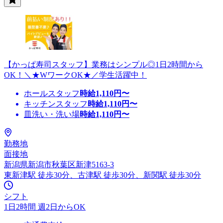
【かっぱ寿司スタッフ】業務はシンプル◎1日2時間から
OK！＼★WワークOK★／学生活躍中！
ホールスタッフ
時給
1,110
円〜
キッチンスタッフ
時給
1,110
円〜
皿洗い・洗い場
時給
1,110
円〜
勤務地
面接地
新潟県新潟市秋葉区新津5163-3
東新津駅 徒歩30分、古津駅 徒歩30分、新関駅 徒歩30分
シフト
1日2時間 週2日からOK