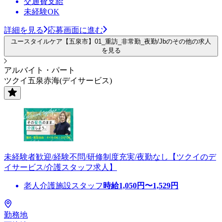
交通費支給
未経験OK
詳細を見る
応募画面に進む
ユースタイルケア【五泉市】01_重訪_非常勤_夜勤/Jbのその他の求人
を見る
アルバイト・パート
ツクイ五泉赤海(デイサービス)
未経験者歓迎/経験不問/研修制度充実/夜勤なし【ツクイのデ
イサービス/介護スタッフ求人】
老人介護施設スタッフ
時給
1,050
円〜
1,529
円
勤務地