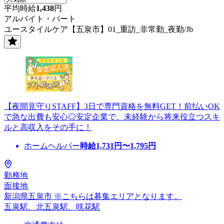
平均時給
1,438
円
アルバイト・パート
ユースタイルケア【五泉市】01_重訪_非常勤_夜勤/Jb
【夜間見守りSTAFF】3日で専門資格を無料GET！前払いOK
で急な出費も安心◎安定企業で、未経験から将来役立つスキ
ルと高収入をその手に！
ホームヘルパー
時給
1,731
円〜
1,795
円
勤務地
面接地
新潟県五泉市 ※こちらは募集エリアとなります。
五泉駅、北五泉駅、咲花駅