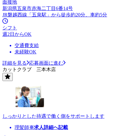
面接地
新潟県五泉市赤海二丁目6番14号
JR磐越西線「五泉駅」から徒歩約20分、車約5分
シフト
週2日からOK
交通費支給
未経験OK
詳細を見る
応募画面に進む
カットクラブ 三本木店
しっかりとした待遇で働く側をサポートします
理髪師
※求人詳細へ記載