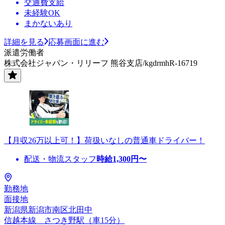
交通費支給
未経験OK
まかないあり
詳細を見る
応募画面に進む
派遣労働者
株式会社ジャパン・リリーフ 熊谷支店/kgdrmhR-16719
【月収26万以上可！】荷扱いなしの普通車ドライバー！
配送・物流スタッフ
時給
1,300
円〜
勤務地
面接地
新潟県新潟市南区北田中
信越本線 さつき野駅（車15分）