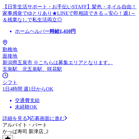
【日常生活サポート・お手伝いSTAFF】髪色・ネイル自由！
家事感覚でゆとりあり★LINEで即相談できる→安心！週1～
＆残業なしで私生活両立◎
ホームヘルパー
時給
1,410
円
勤務地
面接地
新潟県五泉市 ※こちらは募集エリアとなります。
五泉駅、北五泉駅、咲花駅
シフト
1日4時間 週1日からOK
交通費支給
未経験OK
詳細を見る
応募画面に進む
アルバイト・パート
かっぱ寿司 新津店_2