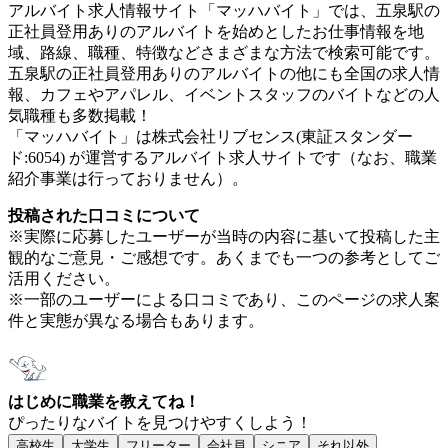
アルバイト求人情報サイト「マッハバイト」では、五泉駅の
正社員登用ありのアルバイトを始めとしたお仕事情報を地
域、路線、職種、特徴などさまざまな方法で検索可能です。
五泉駅の正社員登用ありのアルバイトの他にも全国の求人情
報、カフェやアパレル、イベントスタッフのバイトなどの人
気職種も多数掲載！
「マッハバイト」は株式会社リブセンス(東証スタンダー
ド:6054) が運営するアルバイト求人サイトです（なお、職業
紹介事業は行っておりません）。
投稿された口コミについて
※実際に応募したユーザーが当時の内容に基いて投稿した主
観的なご意見・ご感想です。あくまでも一つの参考としてご
活用ください。
※一部のユーザーによる口コミであり、このページの求人案
件と実態が異なる場合もあります。
はじめに職業を教えてね！
ぴったりなバイトを見つけやすくしよう！
高校生
大学生
フリーター
会社員
シニア
それ以外