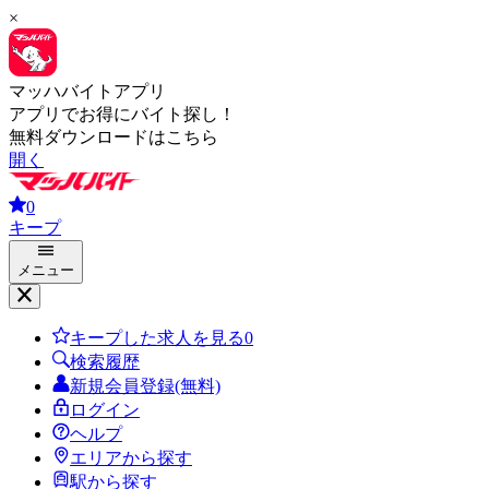
×
マッハバイトアプリ
アプリでお得にバイト探し！
無料ダウンロードはこちら
開く
0
キープ
メニュー
キープした求人を見る
0
検索履歴
新規会員登録(無料)
ログイン
ヘルプ
エリアから探す
駅から探す