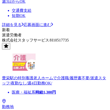
週3日からOK
交通費支給
短期OK
詳細を見る
応募画面に進む
新着
派遣労働者
株式会社スタッフサービス/H10517735
豊栄駅の特別養護老人ホームで介護職/履歴書不要/派遣スタ
ッフ/夜勤なし/週4日勤務OK/
医療・福祉系
時給
1,300
円
勤務地