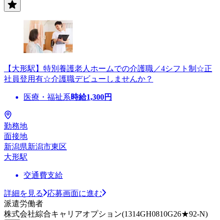
【大形駅】特別養護老人ホームでの介護職／4シフト制☆正
社員登用有☆介護職デビューしませんか？
医療・福祉系
時給
1,300
円
勤務地
面接地
新潟県新潟市東区
大形駅
交通費支給
詳細を見る
応募画面に進む
派遣労働者
株式会社綜合キャリアオプション(1314GH0810G26★92-N)