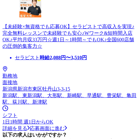
【未経験×無資格でも応募OK】セラピストで高収入を実現♪
完全無料レッスンで未経験でも安心♪Wワーク&短時間入店
OK♪平均月収33万円☆週1日～1時間～でもOK♪全国600店舗
の圧倒的集客力☆
セラピスト
時給
2,088
円〜
3,510
円
勤務地
面接地
新潟県新潟市東区牡丹山3-3-15
新潟駅、東新潟駅、大形駅、新崎駅、早通駅、豊栄駅、亀田
駅、荻川駅、新津駅
シフト
1日1時間 週1日からOK
詳細を見る
応募画面に進む
以下の求人はいかがですか？