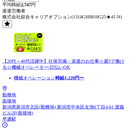
平均時給
2,747
円
派遣労働者
株式会社綜合キャリアオプション(1314GH0810G25★41-N)
【20代～40代活躍中】社保完備・派遣のお仕事☆週5で働け
る☆機械オペレーター/日払いOK
機械オペレーション
時給
1,220
円〜
勤務地
面接地
新潟県新潟市北区(勤務地) 新潟市中央区女池6丁目4-61 渡義
ビル2F(面接地)
早通駅