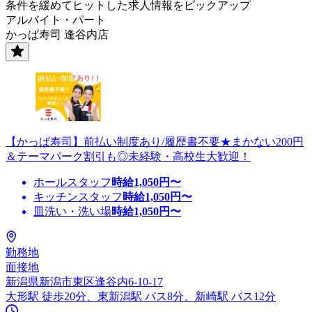
条件を緩めてヒットした求人情報をピックアップ
アルバイト・パート
かっぱ寿司 逢谷内店
【かっぱ寿司】前払い制度あり/履歴書不要★まかない200円
＆テーマパーク割引も◎未経験・高校生大歓迎！
ホールスタッフ
時給
1,050
円〜
キッチンスタッフ
時給
1,050
円〜
皿洗い・洗い場
時給
1,050
円〜
勤務地
面接地
新潟県新潟市東区逢谷内6-10-17
大形駅 徒歩20分、東新潟駅 バス8分、新崎駅 バス12分