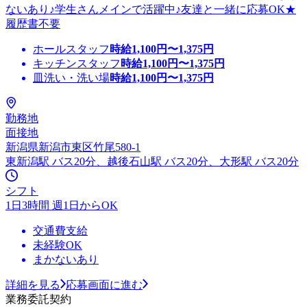
ないあり♪学生さんメインで活躍中♪友達と一緒に応募OK★
履歴書不要
ホールスタッフ
時給
1,100
円〜
1,375
円
キッチンスタッフ
時給
1,100
円〜
1,375
円
皿洗い・洗い場
時給
1,100
円〜
1,375
円
勤務地
面接地
新潟県新潟市東区竹尾580-1
東新潟駅 バス20分、越後石山駅 バス20分、大形駅 バス20分
シフト
1日3時間 週1日からOK
交通費支給
未経験OK
まかないあり
詳細を見る
応募画面に進む
業務委託契約