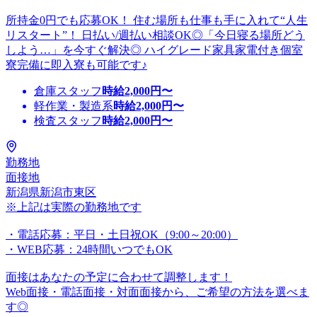
所持金0円でも応募OK！ 住む場所も仕事も手に入れて“人生
リスタート”！ 日払い/週払い相談OK◎「今日寝る場所どう
しよう…」を今すぐ解決◎ ハイグレード家具家電付き個室
寮完備に即入寮も可能です♪
倉庫スタッフ
時給
2,000
円〜
軽作業・製造系
時給
2,000
円〜
検査スタッフ
時給
2,000
円〜
勤務地
面接地
新潟県新潟市東区
※上記は実際の勤務地です
・電話応募：平日・土日祝OK（9:00～20:00）
・WEB応募：24時間いつでもOK
面接はあなたの予定に合わせて調整します！
Web面接・電話面接・対面面接から、ご希望の方法を選べま
す◎