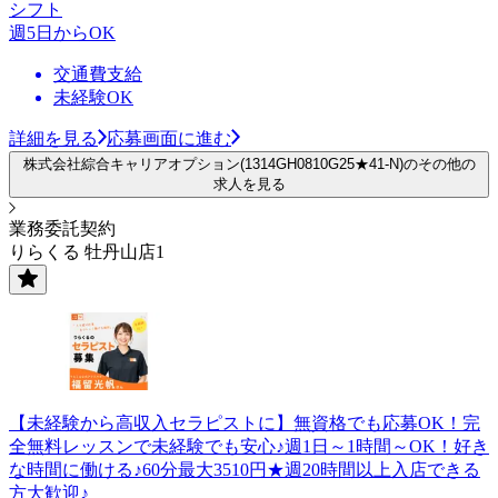
シフト
週5日からOK
交通費支給
未経験OK
詳細を見る
応募画面に進む
株式会社綜合キャリアオプション(1314GH0810G25★41-N)のその他の
求人を見る
業務委託契約
りらくる 牡丹山店1
【未経験から高収入セラピストに】無資格でも応募OK！完
全無料レッスンで未経験でも安心♪週1日～1時間～OK！好き
な時間に働ける♪60分最大3510円★週20時間以上入店できる
方大歓迎♪