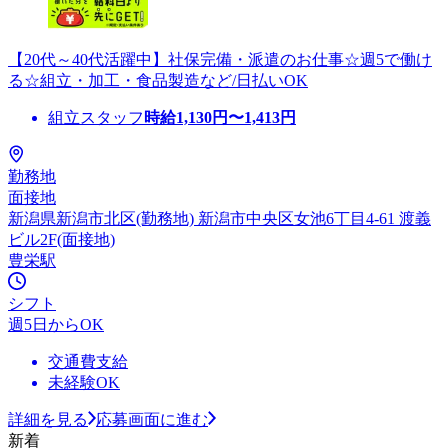
【20代～40代活躍中】社保完備・派遣のお仕事☆週5で働け
る☆組立・加工・食品製造など/日払いOK
組立スタッフ
時給
1,130
円〜
1,413
円
勤務地
面接地
新潟県新潟市北区(勤務地) 新潟市中央区女池6丁目4-61 渡義
ビル2F(面接地)
豊栄駅
シフト
週5日からOK
交通費支給
未経験OK
詳細を見る
応募画面に進む
新着