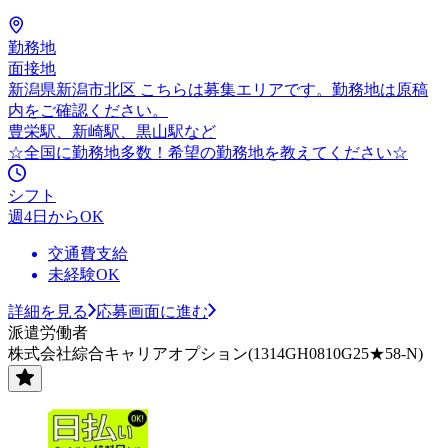
勤務地
面接地
新潟県新潟市北区 こちらは募集エリアです。勤務地は原稿
内をご確認ください。
豊栄駅、新崎駅、黒山駅など
☆全国に勤務地多数！希望の勤務地を教えてください☆
シフト
週4日からOK
交通費支給
未経験OK
詳細を見る
応募画面に進む
派遣労働者
株式会社綜合キャリアオプション(1314GH0810G25★58-N)