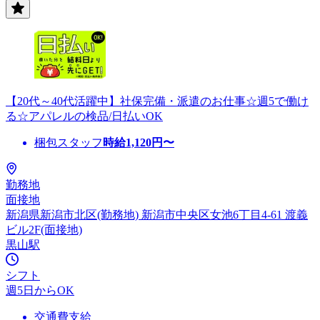
【20代～40代活躍中】社保完備・派遣のお仕事☆週5で働け
る☆アパレルの検品/日払いOK
梱包スタッフ
時給
1,120
円〜
勤務地
面接地
新潟県新潟市北区(勤務地) 新潟市中央区女池6丁目4-61 渡義
ビル2F(面接地)
黒山駅
シフト
週5日からOK
交通費支給