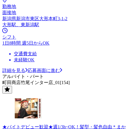
勤務地
面接地
新潟県新潟市東区大形本町3-1-2
大形駅、東新潟駅
シフト
1日8時間 週5日からOK
交通費支給
未経験OK
詳細を見る
応募画面に進む
アルバイト・パート
町田商店竹尾インター店_01[154]
★バイトデビュー歓迎★週1/3h~OK！髪型・髪色自由＊まか