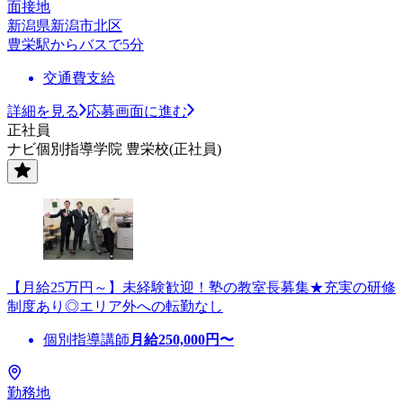
面接地
新潟県新潟市北区
豊栄駅からバスで5分
交通費支給
詳細を見る
応募画面に進む
正社員
ナビ個別指導学院 豊栄校(正社員)
【月給25万円～】未経験歓迎！塾の教室長募集★充実の研修
制度あり◎エリア外への転勤なし
個別指導講師
月給
250,000
円〜
勤務地