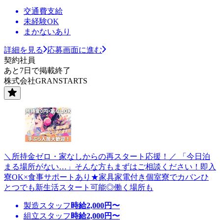
交通費支給
未経験OK
まかないあり
詳細を見る
応募画面に進む
契約社員
あと7日で掲載終了
株式会社GRANSTARTS
＼所持金ゼロ・家なしからの再スタート応援！／ 「今日泊
まる場所がない…」そんな方もまずはご相談ください！即入
寮OK×食事サポートあり★家具家電付き個室寮でカバンひ
とつでも新生活スタート可能◎働く場所も
製造スタッフ
時給
2,000
円〜
組立スタッフ
時給
2,000
円〜