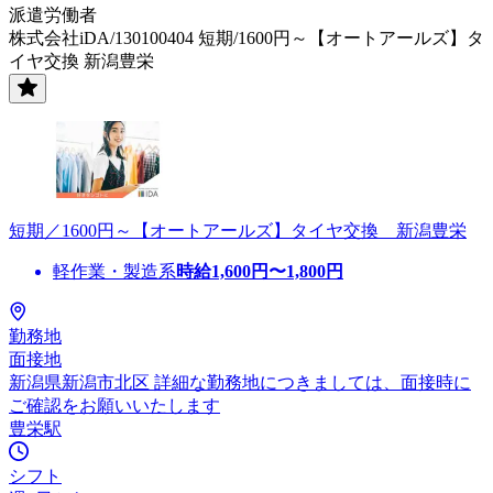
派遣労働者
株式会社iDA/130100404 短期/1600円～【オートアールズ】タ
イヤ交換 新潟豊栄
短期／1600円～【オートアールズ】タイヤ交換 新潟豊栄
軽作業・製造系
時給
1,600
円〜
1,800
円
勤務地
面接地
新潟県新潟市北区 詳細な勤務地につきましては、面接時に
ご確認をお願いいたします
豊栄駅
シフト