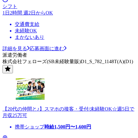
シフト
1日2時間 週2日からOK
交通費支給
未経験OK
まかないあり
詳細を見る
応募画面に進む
派遣労働者
株式会社フェローズ(SB未経験量販)D1_S_782_1148T(A)(D1)
【20代の仲間と♪】スマホの接客・受付/未経験OK☆週5日で
月収25万可
携帯ショップ
時給
1,500
円〜
1,600
円