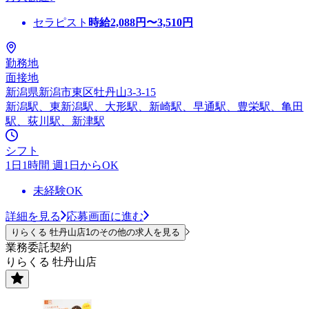
セラピスト
時給
2,088
円〜
3,510
円
勤務地
面接地
新潟県新潟市東区牡丹山3-3-15
新潟駅、東新潟駅、大形駅、新崎駅、早通駅、豊栄駅、亀田
駅、荻川駅、新津駅
シフト
1日1時間 週1日からOK
未経験OK
詳細を見る
応募画面に進む
りらくる 牡丹山店1のその他の求人を見る
業務委託契約
りらくる 牡丹山店