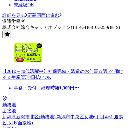
未経験OK
詳細を見る
応募画面に進む
派遣労働者
株式会社綜合キャリアオプション(1314GH0810G25★88-S)
【20代～40代活躍中】社保完備・派遣のお仕事☆週5で働け
る☆生産管理/日払いOK
事務・受付・経理
時給
1,300
円〜
勤務地
面接地
新潟県新潟市北区(勤務地) 新潟市中央区女池6丁目4-61 渡義
ビル2F(面接地)