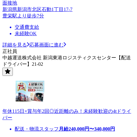
面接地
新潟県新潟市北区石動1丁目17-7
豊栄駅より徒歩7分
交通費支給
未経験OK
詳細を見る
応募画面に進む
正社員
中越運送株式会社 新潟東港ロジスティクスセンター【配送
ドライバー】21-02
年休115日×賞与年2回◎近距離のみ！未経験歓迎の4tドライ
バー
配送・物流スタッフ
月給
240,000
円〜
340,000
円