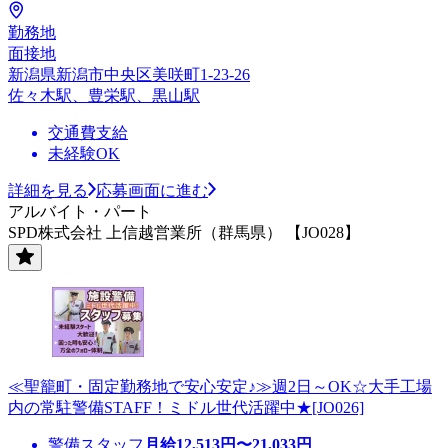
勤務地
面接地
新潟県新潟市中央区美咲町1-23-26
佐々木駅、豊栄駅、黒山駅
交通費支給
未経験OK
詳細を見る
応募画面に進む
アルバイト・パート
SPD株式会社 上信越営業所（群馬県） 【JO028】
≪聖籠町・固定勤務地で安心安定♪≫週2日～OK☆大手工場
内の常駐警備STAFF！ミドル世代活躍中★[JO026]
警備スタッフ
月給
12,513
円〜
21,033
円