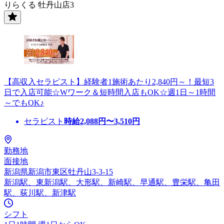
りらくる 牡丹山店3
【高収入セラピスト】経験者1施術あたり2,840円～！最短3
日で入店可能☆Wワーク＆短時間入店もOK☆週1日～1時間
～でもOK♪
セラピスト
時給
2,088
円〜
3,510
円
勤務地
面接地
新潟県新潟市東区牡丹山3-3-15
新潟駅、東新潟駅、大形駅、新崎駅、早通駅、豊栄駅、亀田
駅、荻川駅、新津駅
シフト