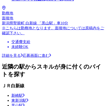
勤務地
面接地
新潟県聖籠町 白新線 「黒山駅」車10分
※こちらは勤務地となります。面接地については原稿内をご
確認下さい。
交通費支給
未経験OK
詳細を見る
応募画面に進む
近隣の駅からスキルが身に付くのバイ
トを探す
ＪＲ白新線
新崎駅
東新潟駅
黒山駅