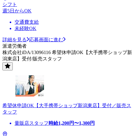
シフト
週5日からOK
交通費支給
未経験OK
詳細を見る
応募画面に進む
派遣労働者
株式会社iDA/13096116 希望休申請OK【大手携帯ショップ新
潟東店】受付/販売スタッフ
希望休申請OK【大手携帯ショップ新潟東店】受付／販売ス
タッフ
量販店スタッフ
時給
1,200
円〜
1,300
円