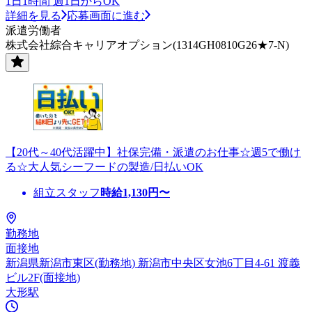
1日1時間 週1日からOK
詳細を見る
応募画面に進む
派遣労働者
株式会社綜合キャリアオプション(1314GH0810G26★7-N)
【20代～40代活躍中】社保完備・派遣のお仕事☆週5で働け
る☆大人気シーフードの製造/日払いOK
組立スタッフ
時給
1,130
円〜
勤務地
面接地
新潟県新潟市東区(勤務地) 新潟市中央区女池6丁目4-61 渡義
ビル2F(面接地)
大形駅