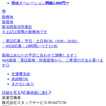
機械オペレーション
時給
2,000
円〜
勤務地
面接地
新潟県新潟市東区
※上記は実際の勤務地です
・電話応募：平日・土日祝OK（9:00～20:00）
・WEB応募：24時間いつでもOK
面接はあなたの予定に合わせて調整します！
Web面接・電話面接・対面面接から、ご希望の方法を選べま
す◎
交通費支給
未経験OK
まかないあり
詳細を見る
応募画面に進む
派遣労働者
株式会社スタッフサービス/H10475730