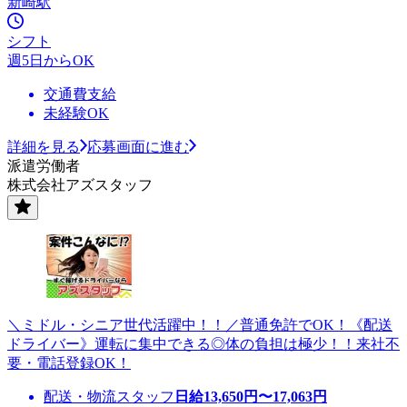
新崎駅
シフト
週5日からOK
交通費支給
未経験OK
詳細を見る
応募画面に進む
派遣労働者
株式会社アズスタッフ
＼ミドル・シニア世代活躍中！！／普通免許でOK！《配送
ドライバー》運転に集中できる◎体の負担は極少！！来社不
要・電話登録OK！
配送・物流スタッフ
日給
13,650
円〜
17,063
円