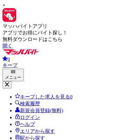
×
マッハバイトアプリ
アプリでお得にバイト探し！
無料ダウンロードはこちら
開く
0
キープ
メニュー
キープした求人を見る
0
検索履歴
新規会員登録(無料)
ログイン
ヘルプ
エリアから探す
駅から探す