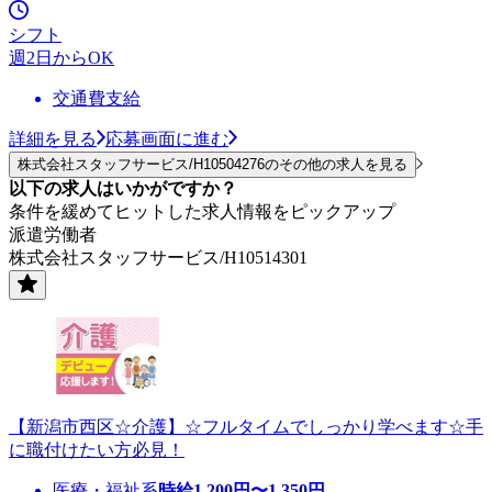
シフト
週2日からOK
交通費支給
詳細を見る
応募画面に進む
株式会社スタッフサービス/H10504276のその他の求人を見る
以下の求人はいかがですか？
条件を緩めてヒットした求人情報をピックアップ
派遣労働者
株式会社スタッフサービス/H10514301
【新潟市西区☆介護】☆フルタイムでしっかり学べます☆手
に職付けたい方必見！
医療・福祉系
時給
1,200
円〜
1,350
円