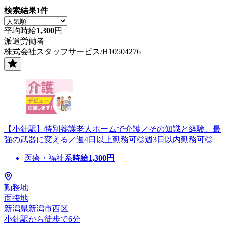
検索結果
1
件
平均時給
1,300
円
派遣労働者
株式会社スタッフサービス/H10504276
【小針駅】特別養護老人ホームで介護／その知識と経験、最
強の武器に変える／週4日以上勤務可◎週3日以内勤務可◎
医療・福祉系
時給
1,300
円
勤務地
面接地
新潟県新潟市西区
小針駅から徒歩で6分