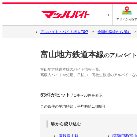
エリアから探
アルバイト・バイト求人TOP
全国の路線から探す
富山地方鉄道本線
のアルバイト
富山地方鉄道本線のバイト情報一覧。
高収入バイトや短期、日払い、高校生歓迎のアルバイトな
63件がヒット
/
1件〜30件を表示
この条件の平均時給：平均時給1,488円
駅から絞り込む
電鉄富山駅
稲荷町駅(富山