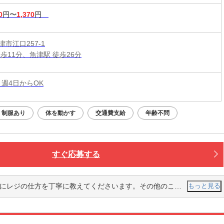
0
円〜
1,370
円
市江口257-1
歩11分、魚津駅 徒歩26分
 週4日からOK
制服あり
体を動かす
交通費支給
年齢不問
すぐ応募する
てくださいます。その他のことも丁寧に、少し実践的に教えてくださるので実力もすぐに身につきます。
もっと見る