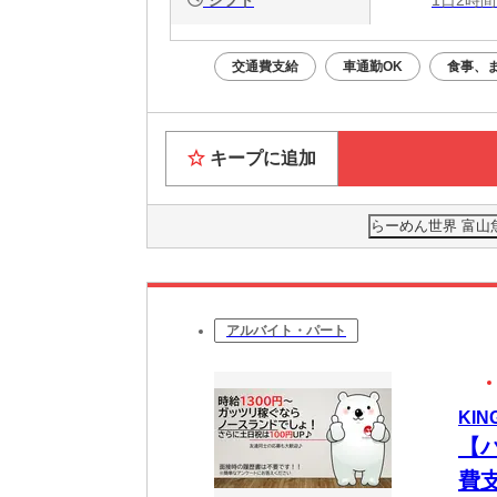
交通費支給
車通勤OK
食事、
キープに追加
らーめん世界 富山
アルバイト・パート
KIN
【
費