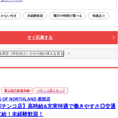
まかない付き
未経験歓迎
曜日や時間が選べる
制服あり
すぐ応募する
魚津店（学生向け）のその他の求人を見る
富山地方鉄道本線
パチンコ店スタッフ
G OF NORTHLAND 黒部店
パチンコ店】高時給&充実待遇で働きやすさ◎交通
支給！未経験歓迎！