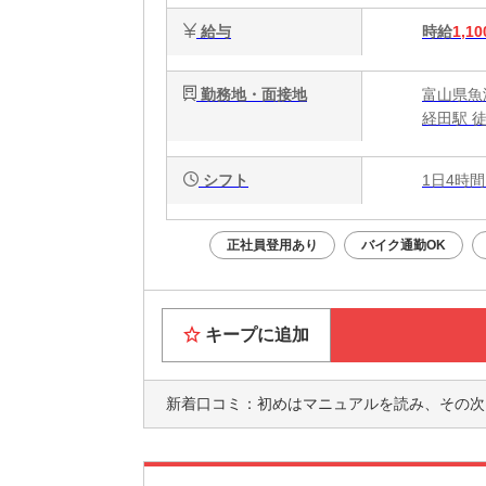
給与
時給
1,10
勤務地・面接地
富山県魚津
経田駅 徒
シフト
1日4時間
正社員登用あり
バイク通勤OK
キープに追加
新着口コミ：
初めはマニュアルを読み、その次にレジの仕方を丁寧に教え