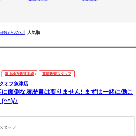
日数が少ない
人気順
富山地方鉄道本線
書籍販売スタッフ
クオフ魚津店
募に面倒な履歴書は要りません! まずは一緒に働こ
(^^)/♪
売スタッフ