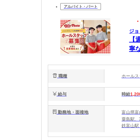
アルバイト・パート
ジョ
【
寧
し
職種
ホール
給与
時給
1,20
勤務地・面接地
富山県富山
粟島駅、
鉄富山駅