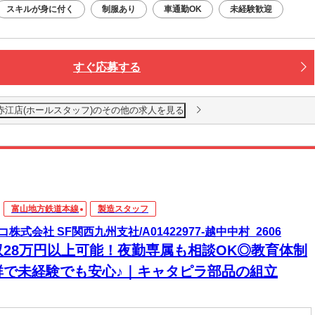
スキルが身に付く
制服あり
車通勤OK
未経験歓迎
すぐ応募する
赤江店(ホールスタッフ)のその他の求人を見る
富山地方鉄道本線
製造スタッフ
コ株式会社 SF関西九州支社/A01422977-越中中村_2606
収28万円以上可能！夜勤専属も相談OK◎教育体制
群で未経験でも安心♪｜キャタピラ部品の組立