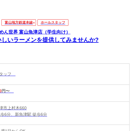
富山地方鉄道本線
ホールスタッフ
めん世界 富山魚津店（学生向け）
いしいラーメンを提供してみませんか?
スタッフ
0
円〜
津市上村木660
徒歩6分、新魚津駅 徒歩6分
 週1日からOK