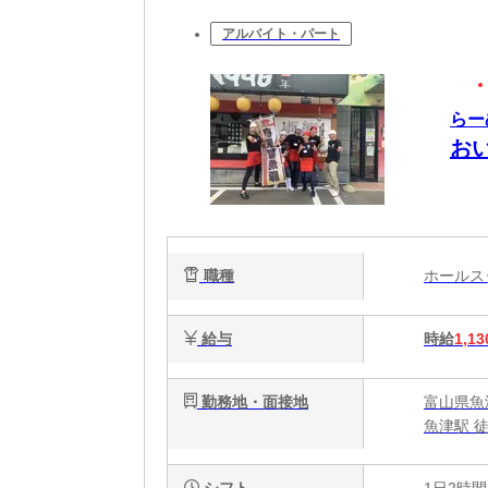
アルバイト・パート
らー
お
職種
ホール
給与
時給
1,13
勤務地・面接地
富山県魚
魚津駅 
シフト
1日2時間