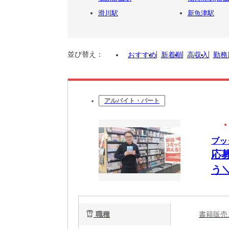
滑川駅
新魚津駅
並び替え：
おすすめ
新着順
高収入
勤務
アルバイト・パート
ブッ
応
う＼
職種
書籍販