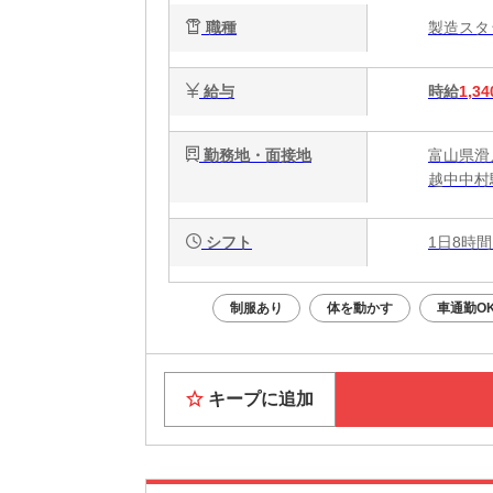
職種
製造ス
給与
時給
1,34
勤務地・面接地
富山県滑
越中中村
シフト
1日8時間
制服あり
体を動かす
車通勤O
キープに追加