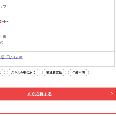
タッフ
0
円〜
川市
駅
 週5日からOK
K
スキルが身に付く
交通費支給
年齢不問
すぐ応募する