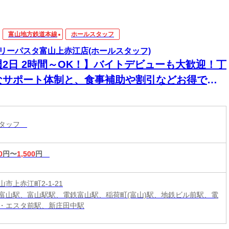
富山地方鉄道本線
ホールスタッフ
リーパスタ富山上赤江店(ホールスタッフ)
週2日 2時間～OK！】バイトデビューも大歓迎！丁
なサポート体制と、食事補助や割引などお得で嬉
いメリットが充実しています。
スタッフ
0
円〜
1,500
円
市上赤江町2-1-21
富山駅、富山駅駅、電鉄富山駅、稲荷町(富山)駅、地鉄ビル前駅、電
・エスタ前駅、新庄田中駅