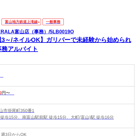
富山地方鉄道上滝線
一般事務
ERALA富山店（事務）/5LB0019O
週3～/ネイルOK】ガリバーで未経験から始められ
事務アルバイト
務
0
円〜
山市掛尾町350番1
徒歩15分、南富山駅前駅 徒歩15分、大町(富山)駅 徒歩16分
 週3日からOK