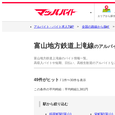
エリアから探
アルバイト・バイト求人TOP
全国の路線から探す
富山地方鉄道上滝線
のアルバ
富山地方鉄道上滝線のバイト情報一覧。
高収入バイトや短期、日払い、高校生歓迎のアルバイトな
49件がヒット
/
1件〜30件を表示
この条件の平均時給：平均時給1,381円
駅から絞り込む
稲荷町駅(富山)
栄町駅(富山)