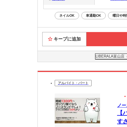
ネイルOK
車通勤OK
曜日や時
キープに追加
LIBERALA富山
アルバイト・パート
ノー
【
す