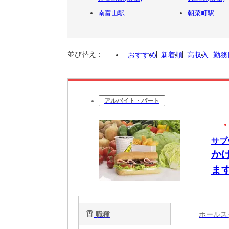
南富山駅
朝菜町駅
並び替え：
おすすめ
新着順
高収入
勤務
アルバイト・パート
サブ
か
ま
職種
ホール