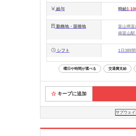
給与
時給
1,10
勤務地・面接地
富山県富
南富山駅
シフト
1日3時間
曜日や時間が選べる
交通費支給
キープに追加
サブウェイ