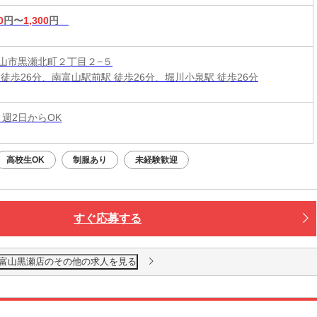
0
円〜
1,300
円
山市黒瀬北町２丁目２−５
 徒歩26分、南富山駅前駅 徒歩26分、堀川小泉駅 徒歩26分
 週2日からOK
高校生OK
制服あり
未経験歓迎
すぐ応募する
富山黒瀬店のその他の求人を見る