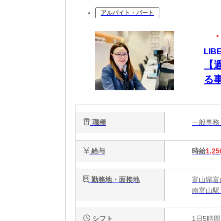
アルバイト・パート
LIB
【
る
職種
一般事
給与
時給
1,25
勤務地・面接地
富山県富
南富山駅 
シフト
1日5時間