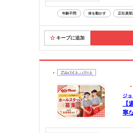
年齢不問
体を動かす
正社員登
キープに追加
アルバイト・パート
ジョ
【
寧
し