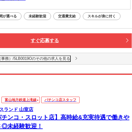
間が選べる
未経験歓迎
交通費支給
スキルが身に付く
すぐ応募する
店（事務）/5LB0019Oのその他の求人を見る
富山地方鉄道上滝線
パチンコ店スタッフ
スランド 山室店
パチンコ・スロット店】高時給&充実待遇で働きや
さ◎未経験歓迎！