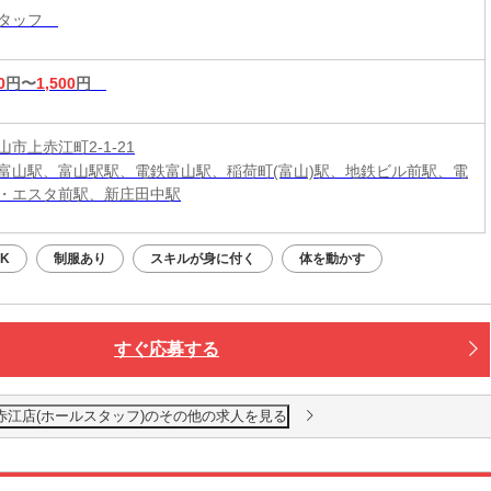
スタッフ
0
円〜
1,500
円
市上赤江町2-1-21
富山駅、富山駅駅、電鉄富山駅、稲荷町(富山)駅、地鉄ビル前駅、電
・エスタ前駅、新庄田中駅
K
制服あり
スキルが身に付く
体を動かす
すぐ応募する
赤江店(ホールスタッフ)のその他の求人を見る