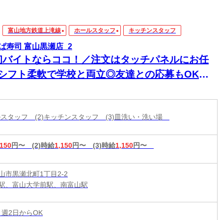
富山地方鉄道上滝線
ホールスタッフ
キッチンスタッフ
ぱ寿司 富山黒瀬店_2
初バイトならココ！／注文はタッチパネルにお任
♪シフト柔軟で学校と両立◎友達との応募もOK★
べるまかないあり！海鮮丼など200円！
ールスタッフ (2)キッチンスタッフ (3)皿洗い・洗い場
,150
円〜
(2)時給
1,150
円〜
(3)時給
1,150
円〜
山市黒瀬北町1丁目2-2
駅、富山大学前駅、南富山駅
 週2日からOK