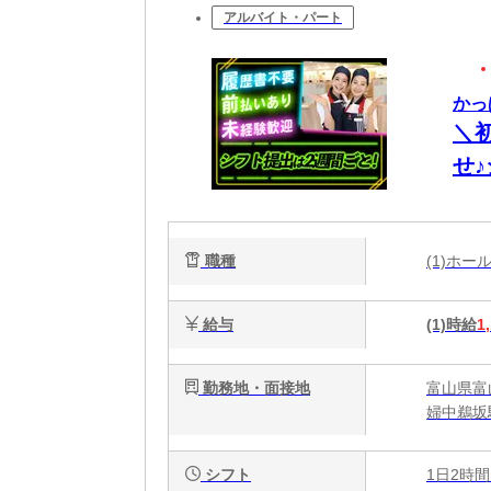
アルバイト・パート
かっ
＼
せ
選
職種
(1)ホ
給与
(1)時給
1
勤務地・面接地
富山県富
婦中鵜坂
シフト
1日2時間