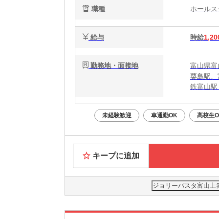
職種
ホール
給与
時給
1,20
勤務地・面接地
富山県富山
粟島駅、
鉄富山駅
未経験歓迎
車通勤OK
高校生O
キープに追加
ジョリーパスタ富山上