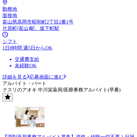
勤務地
面接地
富山県高岡市昭和町2丁目2番1号
片原町(富山)駅、坂下町駅
シフト
1日8時間 週5日からOK
交通費支給
未経験OK
詳細を見る
応募画面に進む
アルバイト・パート
クスリのアオキ 中川栄薬局/医療事務アルバイト(早番)
【調剤薬局事務アルバイト募集】資格・経験一切不要！日祝