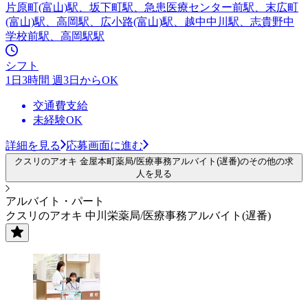
片原町(富山)駅、坂下町駅、急患医療センター前駅、末広町
(富山)駅、高岡駅、広小路(富山)駅、越中中川駅、志貴野中
学校前駅、高岡駅駅
シフト
1日3時間 週3日からOK
交通費支給
未経験OK
詳細を見る
応募画面に進む
クスリのアオキ 金屋本町薬局/医療事務アルバイト(遅番)のその他の求
人を見る
アルバイト・パート
クスリのアオキ 中川栄薬局/医療事務アルバイト(遅番)