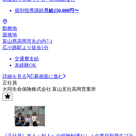
個別指導講師
月給
250,000
円〜
勤務地
面接地
富山県高岡市丸の内7-1
広小路駅より徒歩1分
交通費支給
未経験OK
詳細を見る
応募画面に進む
正社員
大同生命保険株式会社 富山支社高岡営業所
《正社員》友人・知人への保険勧誘なし！企業福利厚生プラ