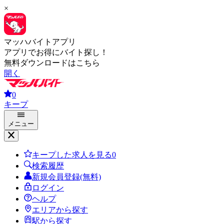
×
マッハバイトアプリ
アプリでお得にバイト探し！
無料ダウンロードはこちら
開く
0
キープ
メニュー
キープした求人を見る
0
検索履歴
新規会員登録(無料)
ログイン
ヘルプ
エリアから探す
駅から探す