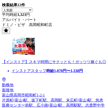
検索結果
12
件
平均時給
1,323
円
アルバイト・パート
ドミノ・ピザ 高岡昭和町店
【インストア】スキマ時間にサクッとも！ガッツリ稼ぐも◎
インストアスタッフ
時給
1,070
円〜
1,338
円
勤務地
面接地
富山県高岡市昭和町1-2-1
片原町(富山)駅、坂下町駅、高岡駅、末広町(富山)駅、急患
医療センター前駅、広小路(富山)駅、高岡駅駅、志貴野中学