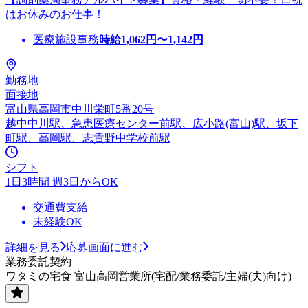
はお休みのお仕事！
医療施設事務
時給
1,062
円〜
1,142
円
勤務地
面接地
富山県高岡市中川栄町5番20号
越中中川駅、急患医療センター前駅、広小路(富山)駅、坂下
町駅、高岡駅、志貴野中学校前駅
シフト
1日3時間 週3日からOK
交通費支給
未経験OK
詳細を見る
応募画面に進む
業務委託契約
ワタミの宅食 富山高岡営業所(宅配/業務委託/主婦(夫)向け)