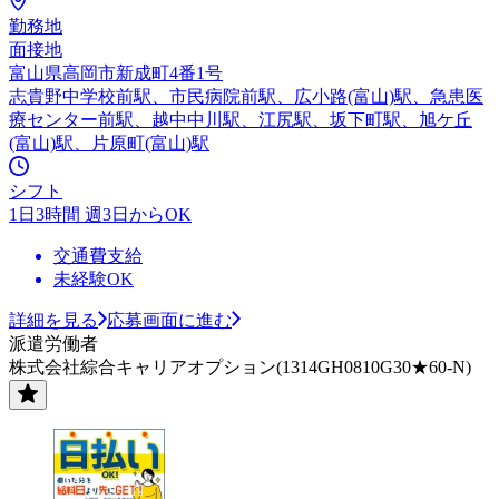
勤務地
面接地
富山県高岡市新成町4番1号
志貴野中学校前駅、市民病院前駅、広小路(富山)駅、急患医
療センター前駅、越中中川駅、江尻駅、坂下町駅、旭ケ丘
(富山)駅、片原町(富山)駅
シフト
1日3時間 週3日からOK
交通費支給
未経験OK
詳細を見る
応募画面に進む
派遣労働者
株式会社綜合キャリアオプション(1314GH0810G30★60-N)