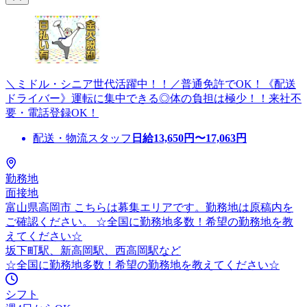
＼ミドル・シニア世代活躍中！！／普通免許でOK！《配送
ドライバー》運転に集中できる◎体の負担は極少！！来社不
要・電話登録OK！
配送・物流スタッフ
日給
13,650
円〜
17,063
円
勤務地
面接地
富山県高岡市 こちらは募集エリアです。勤務地は原稿内を
ご確認ください。 ☆全国に勤務地多数！希望の勤務地を教
えてください☆
坂下町駅、新高岡駅、西高岡駅など
☆全国に勤務地多数！希望の勤務地を教えてください☆
シフト