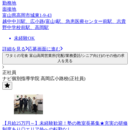
勤務地
面接地
富山県高岡市城東1-9-43
越中中川駅、広小路(富山)駅、急患医療センター前駅、志貴
野中学校前駅、高岡駅
未経験OK
詳細を見る
応募画面に進む
ワタミの宅食 富山高岡営業所(宅配/業務委託/シニア向け)のその他の求
人を見る
正社員
ナビ個別指導学院 高岡広小路校(正社員)
【月給25万円～】未経験歓迎！塾の教室長募集★充実の研修
制度あり◎エリア外への転勤なし