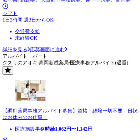
シフト
1日3時間 週3日からOK
交通費支給
未経験OK
詳細を見る
応募画面に進む
アルバイト・パート
クスリのアオキ 高岡新成薬局/医療事務アルバイト(遅番)
【調剤薬局事務アルバイト募集】資格・経験一切不要！日祝
はお休みのお仕事！
医療施設事務
時給
1,062
円〜
1,142
円