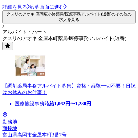
詳細を見る
応募画面に進む
クスリのアオキ 高岡広小路薬局/医療事務アルバイト(遅番)のその他の
求人を見る
アルバイト・パート
クスリのアオキ 金屋本町薬局/医療事務アルバイト(遅番)
【調剤薬局事務アルバイト募集】資格・経験一切不要！日祝
はお休みのお仕事！
医療施設事務
時給
1,062
円〜
1,280
円
勤務地
面接地
富山県高岡市金屋本町3番7号