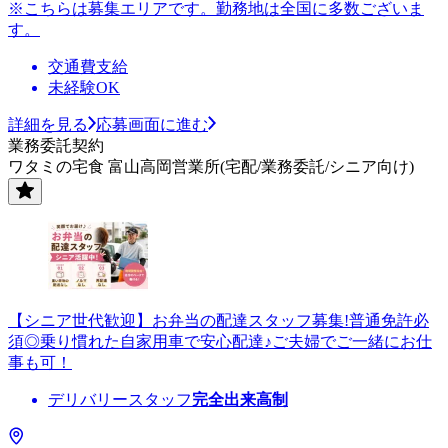
※こちらは募集エリアです。勤務地は全国に多数ございま
す。
交通費支給
未経験OK
詳細を見る
応募画面に進む
業務委託契約
ワタミの宅食 富山高岡営業所(宅配/業務委託/シニア向け)
【シニア世代歓迎】お弁当の配達スタッフ募集!普通免許必
須◎乗り慣れた自家用車で安心配達♪ご夫婦でご一緒にお仕
事も可！
デリバリースタッフ
完全出来高制