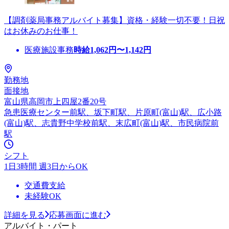
【調剤薬局事務アルバイト募集】資格・経験一切不要！日祝
はお休みのお仕事！
医療施設事務
時給
1,062
円〜
1,142
円
勤務地
面接地
富山県高岡市上四屋2番20号
急患医療センター前駅、坂下町駅、片原町(富山)駅、広小路
(富山)駅、志貴野中学校前駅、末広町(富山)駅、市民病院前
駅
シフト
1日3時間 週3日からOK
交通費支給
未経験OK
詳細を見る
応募画面に進む
アルバイト・パート