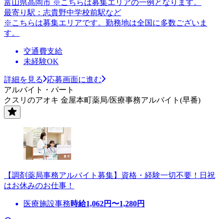
富山県高岡市 ※こちらは募集エリアの一例となります。
最寄り駅：志貴野中学校前駅など
※こちらは募集エリアです。勤務地は全国に多数ございま
す。
交通費支給
未経験OK
詳細を見る
応募画面に進む
アルバイト・パート
クスリのアオキ 金屋本町薬局/医療事務アルバイト(早番)
【調剤薬局事務アルバイト募集】資格・経験一切不要！日祝
はお休みのお仕事！
医療施設事務
時給
1,062
円〜
1,280
円