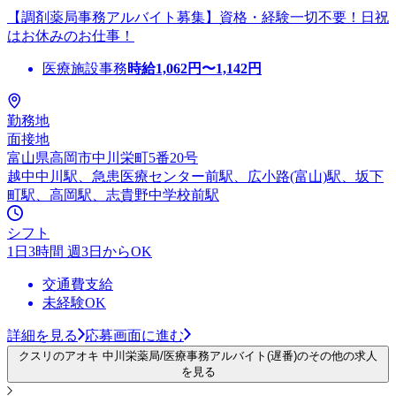
【調剤薬局事務アルバイト募集】資格・経験一切不要！日祝
はお休みのお仕事！
医療施設事務
時給
1,062
円〜
1,142
円
勤務地
面接地
富山県高岡市中川栄町5番20号
越中中川駅、急患医療センター前駅、広小路(富山)駅、坂下
町駅、高岡駅、志貴野中学校前駅
シフト
1日3時間 週3日からOK
交通費支給
未経験OK
詳細を見る
応募画面に進む
クスリのアオキ 中川栄薬局/医療事務アルバイト(遅番)のその他の求人
を見る