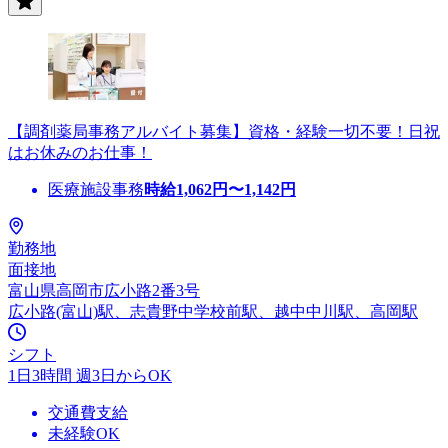
【調剤薬局事務アルバイト募集】資格・経験一切不要！日祝
はお休みのお仕事！
医療施設事務
時給
1,062
円〜
1,142
円
勤務地
面接地
富山県高岡市広小路2番3号
広小路(富山)駅、志貴野中学校前駅、越中中川駅、高岡駅
シフト
1日3時間 週3日からOK
交通費支給
未経験OK