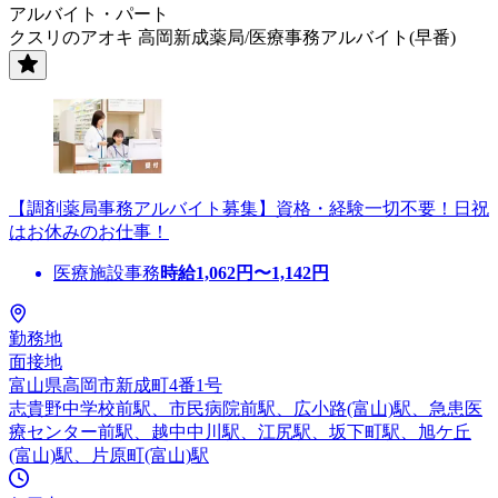
アルバイト・パート
クスリのアオキ 高岡新成薬局/医療事務アルバイト(早番)
【調剤薬局事務アルバイト募集】資格・経験一切不要！日祝
はお休みのお仕事！
医療施設事務
時給
1,062
円〜
1,142
円
勤務地
面接地
富山県高岡市新成町4番1号
志貴野中学校前駅、市民病院前駅、広小路(富山)駅、急患医
療センター前駅、越中中川駅、江尻駅、坂下町駅、旭ケ丘
(富山)駅、片原町(富山)駅