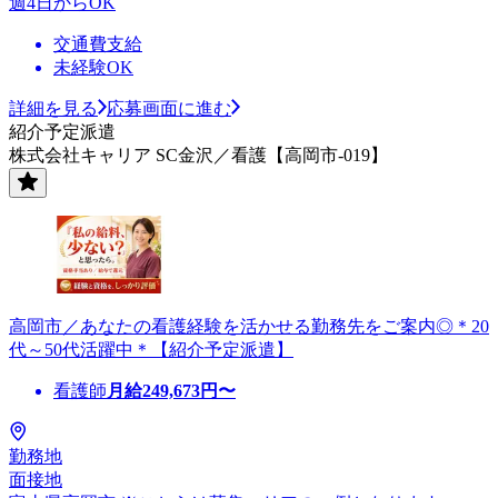
週4日からOK
交通費支給
未経験OK
詳細を見る
応募画面に進む
紹介予定派遣
株式会社キャリア SC金沢／看護【高岡市-019】
高岡市／あなたの看護経験を活かせる勤務先をご案内◎＊20
代～50代活躍中＊【紹介予定派遣】
看護師
月給
249,673
円〜
勤務地
面接地