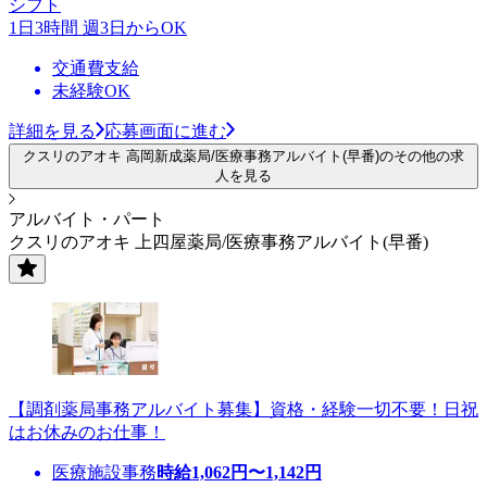
シフト
1日3時間 週3日からOK
交通費支給
未経験OK
詳細を見る
応募画面に進む
クスリのアオキ 高岡新成薬局/医療事務アルバイト(早番)のその他の求
人を見る
アルバイト・パート
クスリのアオキ 上四屋薬局/医療事務アルバイト(早番)
【調剤薬局事務アルバイト募集】資格・経験一切不要！日祝
はお休みのお仕事！
医療施設事務
時給
1,062
円〜
1,142
円