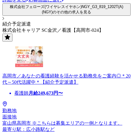
株式会社フェローズ(ワイヤレスイヤホン)NGY_G3_819_1202T(A)
(NGY)のその他の求人を見る
紹介予定派遣
株式会社キャリア SC金沢／看護【高岡市-024】
高岡市／あなたの看護経験を活かせる勤務先をご案内◎＊20
代～50代活躍中＊【紹介予定派遣】
看護師
月給
249,673
円〜
勤務地
面接地
富山県高岡市 ※こちらは募集エリアの一例となります。
最寄り駅：広小路駅など