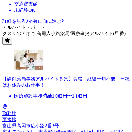
交通費支給
未経験OK
詳細を見る
応募画面に進む
アルバイト・パート
クスリのアオキ 高岡広小路薬局/医療事務アルバイト(早番)
【調剤薬局事務アルバイト募集】資格・経験一切不要！日祝
はお休みのお仕事！
医療施設事務
時給
1,062
円〜
1,142
円
勤務地
面接地
富山県高岡市広小路2番3号
広小路(富山)駅、志貴野中学校前駅、越中中川駅、高岡駅