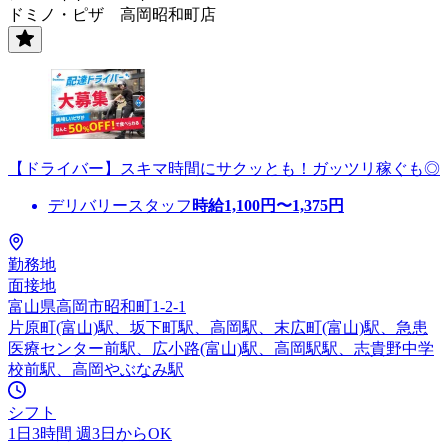
ドミノ・ピザ 高岡昭和町店
【ドライバー】スキマ時間にサクッとも！ガッツリ稼ぐも◎
デリバリースタッフ
時給
1,100
円〜
1,375
円
勤務地
面接地
富山県高岡市昭和町1-2-1
片原町(富山)駅、坂下町駅、高岡駅、末広町(富山)駅、急患
医療センター前駅、広小路(富山)駅、高岡駅駅、志貴野中学
校前駅、高岡やぶなみ駅
シフト
1日3時間 週3日からOK