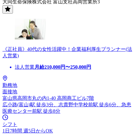
大同生命保険株式会社 富山支社高岡営業所3
《正社員》40代の女性活躍中！企業福利厚生プランナー(法
人営業)
法人営業
月給
210,000
円〜
250,000
円
勤務地
面接地
富山県高岡市丸の内1-40 高岡商工ビル7階
広小路(富山)駅 徒歩3分、志貴野中学校前駅 徒歩6分、急患
医療センター前駅 徒歩8分
シフト
1日7時間 週5日からOK