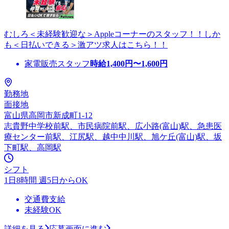
むしろ＜未経験歓迎な＞Appleコーナーのスタッフ！！しか
も＜日払いできる＞激アツ求人はこちら！！
家電販売スタッフ
時給
1,400
円〜
1,600
円
勤務地
面接地
富山県高岡市新成町1-12
志貴野中学校前駅、市民病院前駅、広小路(富山)駅、急患医
療センター前駅、江尻駅、越中中川駅、旭ケ丘(富山)駅、坂
下町駅、高岡駅
シフト
1日8時間 週5日からOK
交通費支給
未経験OK
詳細を見る
応募画面に進む