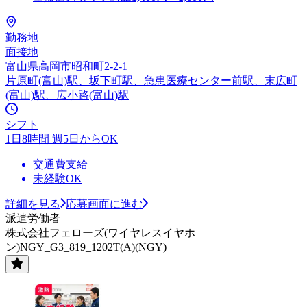
勤務地
面接地
富山県高岡市昭和町2-2-1
片原町(富山)駅、坂下町駅、急患医療センター前駅、末広町
(富山)駅、広小路(富山)駅
シフト
1日8時間 週5日からOK
交通費支給
未経験OK
詳細を見る
応募画面に進む
派遣労働者
株式会社フェローズ(ワイヤレスイヤホ
ン)NGY_G3_819_1202T(A)(NGY)