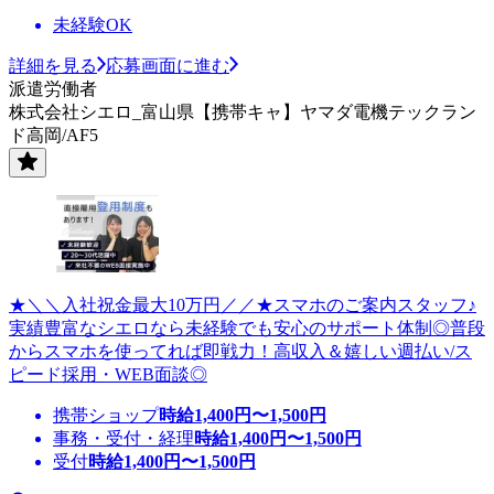
未経験OK
詳細を見る
応募画面に進む
派遣労働者
株式会社シエロ_富山県【携帯キャ】ヤマダ電機テックラン
ド高岡/AF5
★＼＼入社祝金最大10万円／／★スマホのご案内スタッフ♪
実績豊富なシエロなら未経験でも安心のサポート体制◎普段
からスマホを使ってれば即戦力！高収入＆嬉しい週払い/ス
ピード採用・WEB面談◎
携帯ショップ
時給
1,400
円〜
1,500
円
事務・受付・経理
時給
1,400
円〜
1,500
円
受付
時給
1,400
円〜
1,500
円