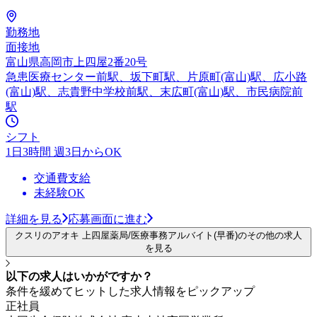
勤務地
面接地
富山県高岡市上四屋2番20号
急患医療センター前駅、坂下町駅、片原町(富山)駅、広小路
(富山)駅、志貴野中学校前駅、末広町(富山)駅、市民病院前
駅
シフト
1日3時間 週3日からOK
交通費支給
未経験OK
詳細を見る
応募画面に進む
クスリのアオキ 上四屋薬局/医療事務アルバイト(早番)のその他の求人
を見る
以下の求人はいかがですか？
条件を緩めてヒットした求人情報をピックアップ
正社員