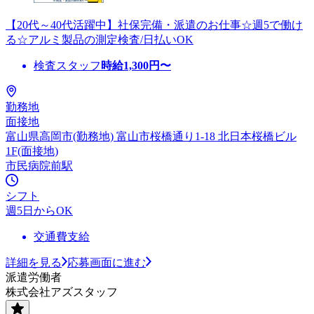
【20代～40代活躍中】社保完備・派遣のお仕事☆週5で働け
る☆アルミ製品の測定検査/日払いOK
検査スタッフ
時給
1,300
円〜
勤務地
面接地
富山県高岡市(勤務地) 富山市桜橋通り1-18 北日本桜橋ビル
1F(面接地)
市民病院前駅
シフト
週5日からOK
交通費支給
詳細を見る
応募画面に進む
派遣労働者
株式会社アズスタッフ