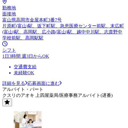
勤務地
面接地
富山県高岡市金屋本町3番7号
片原町(富山)駅、坂下町駅、急患医療センター前駅、末広町
(富山)駅、高岡駅、広小路(富山)駅、越中中川駅、志貴野中
学校前駅、高岡駅駅
シフト
1日3時間 週3日からOK
交通費支給
未経験OK
詳細を見る
応募画面に進む
アルバイト・パート
クスリのアオキ 上四屋薬局/医療事務アルバイト(遅番)