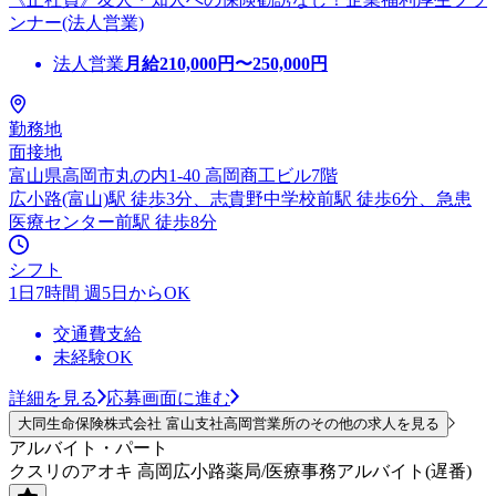
ンナー(法人営業)
法人営業
月給
210,000
円〜
250,000
円
勤務地
面接地
富山県高岡市丸の内1-40 高岡商工ビル7階
広小路(富山)駅 徒歩3分、志貴野中学校前駅 徒歩6分、急患
医療センター前駅 徒歩8分
シフト
1日7時間 週5日からOK
交通費支給
未経験OK
詳細を見る
応募画面に進む
大同生命保険株式会社 富山支社高岡営業所のその他の求人を見る
アルバイト・パート
クスリのアオキ 高岡広小路薬局/医療事務アルバイト(遅番)