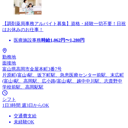
【調剤薬局事務アルバイト募集】資格・経験一切不要！日祝
はお休みのお仕事！
医療施設事務
時給
1,062
円〜
1,280
円
勤務地
面接地
富山県高岡市金屋本町3番7号
片原町(富山)駅、坂下町駅、急患医療センター前駅、末広町
(富山)駅、高岡駅、広小路(富山)駅、越中中川駅、志貴野中
学校前駅、高岡駅駅
シフト
1日3時間 週3日からOK
交通費支給
未経験OK