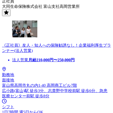
正社員
大同生命保険株式会社 富山支社高岡営業所
《正社員》友人・知人への保険勧誘なし！企業福利厚生プラ
ンナー(法人営業)
法人営業
月給
210,000
円〜
250,000
円
勤務地
面接地
富山県高岡市丸の内1-40 高岡商工ビル7階
広小路(富山)駅 徒歩3分、志貴野中学校前駅 徒歩6分、急患
医療センター前駅 徒歩8分
シフト
1日7時間 週5日からOK