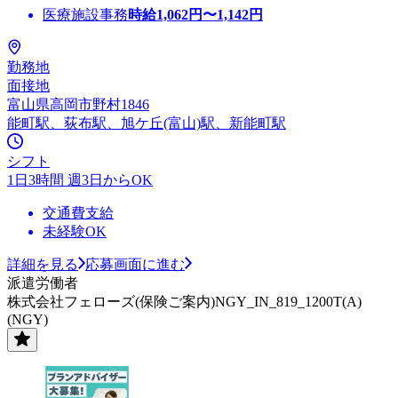
医療施設事務
時給
1,062
円〜
1,142
円
勤務地
面接地
富山県高岡市野村1846
能町駅、荻布駅、旭ケ丘(富山)駅、新能町駅
シフト
1日3時間 週3日からOK
交通費支給
未経験OK
詳細を見る
応募画面に進む
派遣労働者
株式会社フェローズ(保険ご案内)NGY_IN_819_1200T(A)
(NGY)