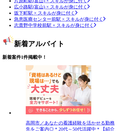
片原町駅(富山) × スキルが身に付く
広小路駅(富山) × スキルが身に付く
坂下町駅 × スキルが身に付く
急患医療センター前駅 × スキルが身に付く
志貴野中学校前駅 × スキルが身に付く
新着アルバイト
新着案件1件掲載中！
高岡市／あなたの看護経験を活かせる勤務
先をご案内◎＊20代～50代活躍中＊【紹介