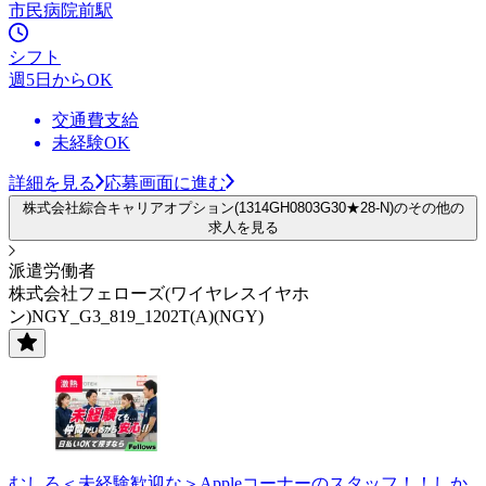
市民病院前駅
シフト
週5日からOK
交通費支給
未経験OK
詳細を見る
応募画面に進む
株式会社綜合キャリアオプション(1314GH0803G30★28-N)のその他の
求人を見る
派遣労働者
株式会社フェローズ(ワイヤレスイヤホ
ン)NGY_G3_819_1202T(A)(NGY)
むしろ＜未経験歓迎な＞Appleコーナーのスタッフ！！しか