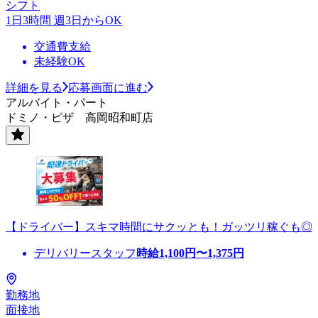
シフト
1日3時間 週3日からOK
交通費支給
未経験OK
詳細を見る
応募画面に進む
アルバイト・パート
ドミノ・ピザ 高岡昭和町店
【ドライバー】スキマ時間にサクッとも！ガッツリ稼ぐも◎
デリバリースタッフ
時給
1,100
円〜
1,375
円
勤務地
面接地