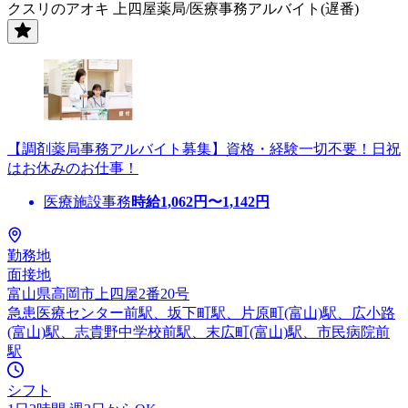
クスリのアオキ 上四屋薬局/医療事務アルバイト(遅番)
【調剤薬局事務アルバイト募集】資格・経験一切不要！日祝
はお休みのお仕事！
医療施設事務
時給
1,062
円〜
1,142
円
勤務地
面接地
富山県高岡市上四屋2番20号
急患医療センター前駅、坂下町駅、片原町(富山)駅、広小路
(富山)駅、志貴野中学校前駅、末広町(富山)駅、市民病院前
駅
シフト