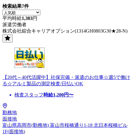
検索結果
7
件
平均時給
1,383
円
派遣労働者
株式会社綜合キャリアオプション(1314GH0803G30★28-N)
【20代～40代活躍中】社保完備・派遣のお仕事☆週5で働け
る☆アルミ製品の測定検査/日払いOK
検査スタッフ
時給
1,200
円〜
勤務地
面接地
富山県高岡市(勤務地) 富山市桜橋通り1-18 北日本桜橋ビル
1F(面接地)