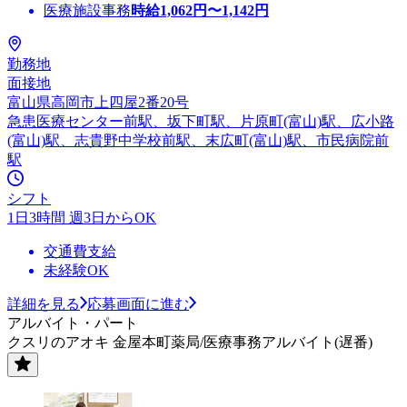
医療施設事務
時給
1,062
円〜
1,142
円
勤務地
面接地
富山県高岡市上四屋2番20号
急患医療センター前駅、坂下町駅、片原町(富山)駅、広小路
(富山)駅、志貴野中学校前駅、末広町(富山)駅、市民病院前
駅
シフト
1日3時間 週3日からOK
交通費支給
未経験OK
詳細を見る
応募画面に進む
アルバイト・パート
クスリのアオキ 金屋本町薬局/医療事務アルバイト(遅番)