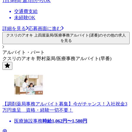
1日3時間 週3日からOK
交通費支給
未経験OK
詳細を見る
応募画面に進む
クスリのアオキ 上四屋薬局/医療事務アルバイト(遅番)のその他の求人
を見る
アルバイト・パート
クスリのアオキ 野村薬局/医療事務アルバイト(早番)
【調剤薬局事務アルバイト募集】今がチャンス！入社祝金3
万円進呈 資格・経験一切不要！
医療施設事務
時給
1,062
円〜
1,580
円