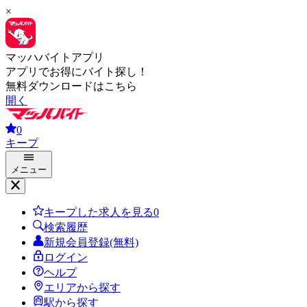
×
マッハバイトアプリ
アプリでお得にバイト探し！
無料ダウンロードはこちら
開く
0
キープ
メニュー
キープした求人を見る
0
検索履歴
新規会員登録(無料)
ログイン
ヘルプ
エリアから探す
駅から探す