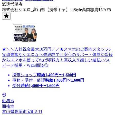
派遣労働者
株式会社シエロ_富山県【携帯キャ】auStyle高岡志貴野/AF5
★＼＼入社祝金最大10万円／／★スマホのご案内スタッフ♪
実績豊富なシエロなら未経験でも安心のサポート体制◎普段
からスマホを使ってれば即戦力！高収入＆嬉しい週払い/ス
ピード採用・WEB面談◎
携帯ショップ
時給
1,400
円〜
1,600
円
事務・受付・経理
時給
1,400
円〜
1,600
円
受付
時給
1,400
円〜
1,600
円
勤務地
面接地
富山県高岡市宝町2-11