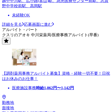
越中中川駅、広小路(富山)駅、急患医療センター前駅、志貴
野中学校前駅、高岡駅
未経験OK
詳細を見る
応募画面に進む
アルバイト・パート
クスリのアオキ 中川栄薬局/医療事務アルバイト(早番)
【調剤薬局事務アルバイト募集】資格・経験一切不要！日祝
はお休みのお仕事！
医療施設事務
時給
1,062
円〜
1,142
円
勤務地
面接地