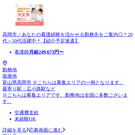
高岡市／あなたの看護経験を活かせる勤務先をご案内◎＊20
代～50代活躍中＊【紹介予定派遣】
看護師
月給
249,673
円〜
勤務地
面接地
富山県高岡市 ※こちらは募集エリアの一例となります。
最寄り駅：広小路駅など
※こちらは募集エリアです。勤務地は全国に多数ございま
す。
交通費支給
未経験OK
詳細を見る
応募画面に進む