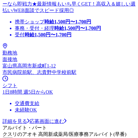
ーなら即戦力★最新情報もいち早くGET！高収入＆嬉しい週
払い/WEB面談でスピード採用◎
携帯ショップ
時給
1,500
円〜
1,700
円
事務・受付・経理
時給
1,500
円〜
1,700
円
受付
時給
1,500
円〜
1,700
円
勤務地
面接地
富山県高岡市新成町1-12
市民病院前駅、志貴野中学校前駅
シフト
1日8時間 週5日からOK
交通費支給
未経験OK
詳細を見る
応募画面に進む
アルバイト・パート
クスリのアオキ 高岡新成薬局/医療事務アルバイト(早番)