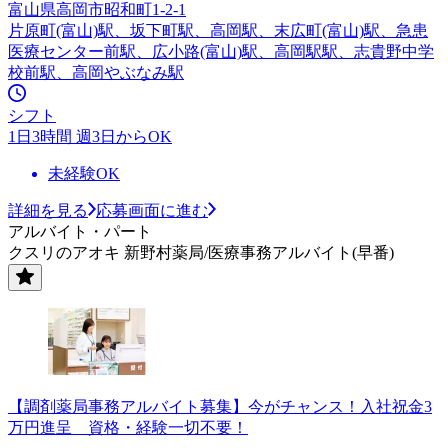
富山県高岡市昭和町1-2-1
片原町(富山)駅、坂下町駅、高岡駅、末広町(富山)駅、急患
医療センター前駅、広小路(富山)駅、高岡駅駅、志貴野中学
校前駅、高岡やぶなみ駅
シフト
1日3時間 週3日からOK
未経験OK
詳細を見る
応募画面に進む
アルバイト・パート
クスリのアオキ 新野村薬局/医療事務アルバイト(早番)
【調剤薬局事務アルバイト募集】今がチャンス！入社祝金3
万円進呈 資格・経験一切不要！