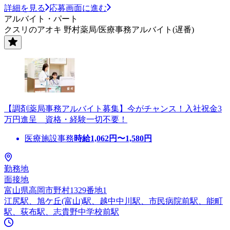
詳細を見る
応募画面に進む
アルバイト・パート
クスリのアオキ 野村薬局/医療事務アルバイト(遅番)
【調剤薬局事務アルバイト募集】今がチャンス！入社祝金3
万円進呈 資格・経験一切不要！
医療施設事務
時給
1,062
円〜
1,580
円
勤務地
面接地
富山県高岡市野村1329番地1
江尻駅、旭ケ丘(富山)駅、越中中川駅、市民病院前駅、能町
駅、荻布駅、志貴野中学校前駅