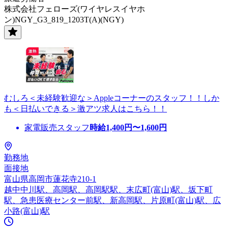
株式会社フェローズ(ワイヤレスイヤホ
ン)NGY_G3_819_1203T(A)(NGY)
むしろ＜未経験歓迎な＞Appleコーナーのスタッフ！！しか
も＜日払いできる＞激アツ求人はこちら！！
家電販売スタッフ
時給
1,400
円〜
1,600
円
勤務地
面接地
富山県高岡市蓮花寺210-1
越中中川駅、高岡駅、高岡駅駅、末広町(富山)駅、坂下町
駅、急患医療センター前駅、新高岡駅、片原町(富山)駅、広
小路(富山)駅