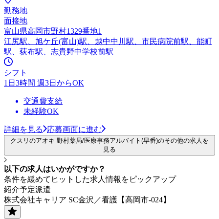
勤務地
面接地
富山県高岡市野村1329番地1
江尻駅、旭ケ丘(富山)駅、越中中川駅、市民病院前駅、能町
駅、荻布駅、志貴野中学校前駅
シフト
1日3時間 週3日からOK
交通費支給
未経験OK
詳細を見る
応募画面に進む
クスリのアオキ 野村薬局/医療事務アルバイト(早番)のその他の求人を
見る
以下の求人はいかがですか？
条件を緩めてヒットした求人情報をピックアップ
紹介予定派遣
株式会社キャリア SC金沢／看護【高岡市-024】