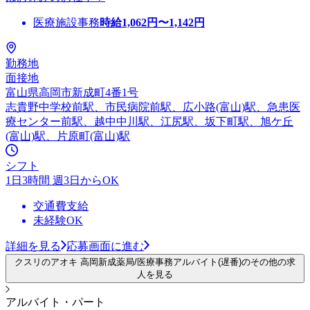
医療施設事務
時給
1,062
円〜
1,142
円
勤務地
面接地
富山県高岡市新成町4番1号
志貴野中学校前駅、市民病院前駅、広小路(富山)駅、急患医
療センター前駅、越中中川駅、江尻駅、坂下町駅、旭ケ丘
(富山)駅、片原町(富山)駅
シフト
1日3時間 週3日からOK
交通費支給
未経験OK
詳細を見る
応募画面に進む
クスリのアオキ 高岡新成薬局/医療事務アルバイト(遅番)のその他の求
人を見る
アルバイト・パート