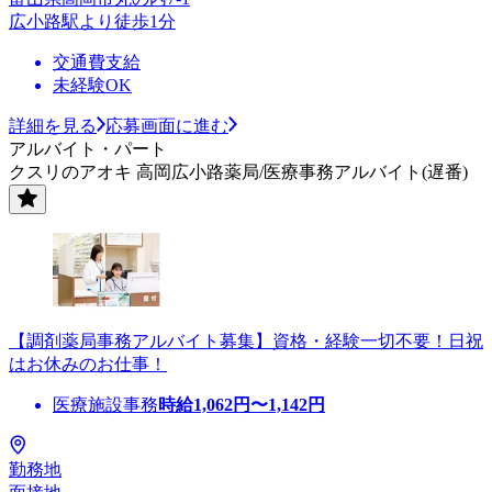
広小路駅より徒歩1分
交通費支給
未経験OK
詳細を見る
応募画面に進む
アルバイト・パート
クスリのアオキ 高岡広小路薬局/医療事務アルバイト(遅番)
【調剤薬局事務アルバイト募集】資格・経験一切不要！日祝
はお休みのお仕事！
医療施設事務
時給
1,062
円〜
1,142
円
勤務地