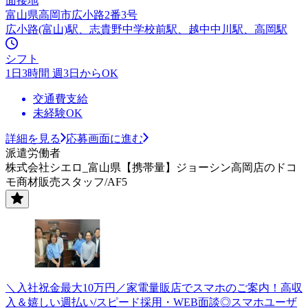
面接地
富山県高岡市広小路2番3号
広小路(富山)駅、志貴野中学校前駅、越中中川駅、高岡駅
シフト
1日3時間 週3日からOK
交通費支給
未経験OK
詳細を見る
応募画面に進む
派遣労働者
株式会社シエロ_富山県【携帯量】ジョーシン高岡店のドコ
モ商材販売スタッフ/AF5
＼入社祝金最大10万円／家電量販店でスマホのご案内！高収
入＆嬉しい週払い/スピード採用・WEB面談◎スマホユーザ