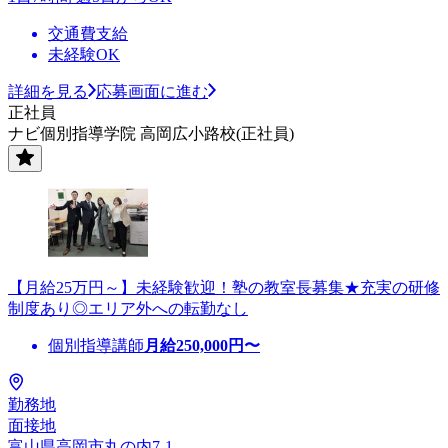
交通費支給
未経験OK
詳細を見る
応募画面に進む
正社員
ナビ個別指導学院 高岡広小路校(正社員)
【月給25万円～】未経験歓迎！塾の教室長募集★充実の研修
制度あり◎エリア外への転勤なし
個別指導講師
月給
250,000
円〜
勤務地
面接地
富山県高岡市丸の内7-1