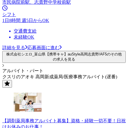
市民病院前駅、志貴野中学校前駅
シフト
1日8時間 週5日からOK
交通費支給
未経験OK
詳細を見る
応募画面に進む
株式会社シエロ_富山県【携帯キャ】auStyle高岡志貴野/AF5のその他
の求人を見る
アルバイト・パート
クスリのアオキ 高岡新成薬局/医療事務アルバイト(遅番)
【調剤薬局事務アルバイト募集】資格・経験一切不要！日祝
はお休みのお仕事！