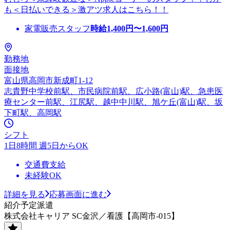
も＜日払いできる＞激アツ求人はこちら！！
家電販売スタッフ
時給
1,400
円〜
1,600
円
勤務地
面接地
富山県高岡市新成町1-12
志貴野中学校前駅、市民病院前駅、広小路(富山)駅、急患医
療センター前駅、江尻駅、越中中川駅、旭ケ丘(富山)駅、坂
下町駅、高岡駅
シフト
1日8時間 週5日からOK
交通費支給
未経験OK
詳細を見る
応募画面に進む
紹介予定派遣
株式会社キャリア SC金沢／看護【高岡市-015】