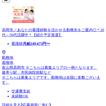
高岡市／あなたの看護経験を活かせる勤務先をご案内◎＊20
代～50代活躍中＊【紹介予定派遣】
看護師
月給
249,673
円〜
勤務地
面接地
富山県高岡市 ※こちらは募集エリアの一例となります。
最寄り駅：市民病院前駅など
※こちらは募集エリアです。勤務地は全国に多数ございま
す。
交通費支給
未経験OK
詳細を見る
応募画面に進む