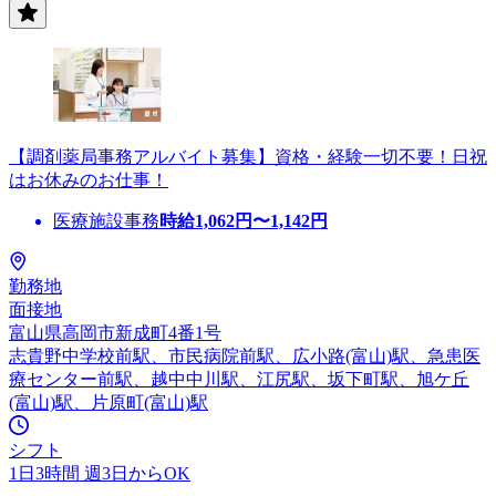
【調剤薬局事務アルバイト募集】資格・経験一切不要！日祝
はお休みのお仕事！
医療施設事務
時給
1,062
円〜
1,142
円
勤務地
面接地
富山県高岡市新成町4番1号
志貴野中学校前駅、市民病院前駅、広小路(富山)駅、急患医
療センター前駅、越中中川駅、江尻駅、坂下町駅、旭ケ丘
(富山)駅、片原町(富山)駅
シフト
1日3時間 週3日からOK