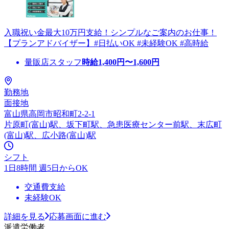
入職祝い金最大10万円支給！シンプルなご案内のお仕事！
【プランアドバイザー】#日払いOK #未経験OK #高時給
量販店スタッフ
時給
1,400
円〜
1,600
円
勤務地
面接地
富山県高岡市昭和町2-2-1
片原町(富山)駅、坂下町駅、急患医療センター前駅、末広町
(富山)駅、広小路(富山)駅
シフト
1日8時間 週5日からOK
交通費支給
未経験OK
詳細を見る
応募画面に進む
派遣労働者