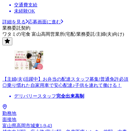
交通費支給
未経験OK
詳細を見る
応募画面に進む
業務委託契約
ワタミの宅食 富山高岡営業所(宅配/業務委託/主婦(夫)向け)
【主婦(夫)活躍中】お弁当の配達スタッフ募集!普通免許必須
◎乗り慣れた自家用車で安心配達♪子供を連れて働ける！
デリバリースタッフ
完全出来高制
勤務地
面接地
富山県高岡市城東1-9-43