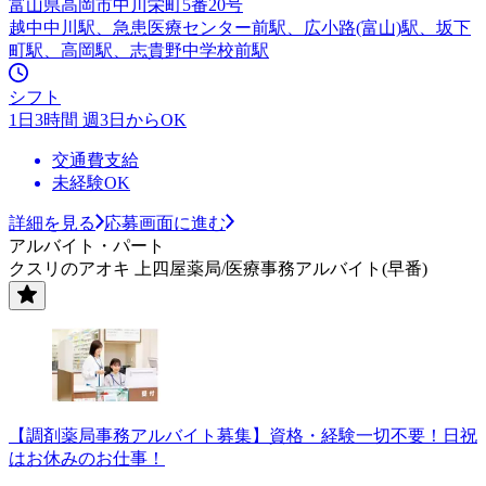
富山県高岡市中川栄町5番20号
越中中川駅、急患医療センター前駅、広小路(富山)駅、坂下
町駅、高岡駅、志貴野中学校前駅
シフト
1日3時間 週3日からOK
交通費支給
未経験OK
詳細を見る
応募画面に進む
アルバイト・パート
クスリのアオキ 上四屋薬局/医療事務アルバイト(早番)
【調剤薬局事務アルバイト募集】資格・経験一切不要！日祝
はお休みのお仕事！