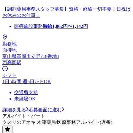
【調剤薬局事務スタッフ募集】資格・経験一切不要！日祝は
お休みのお仕事！
医療施設事務
時給
1,062
円〜
1,142
円
勤務地
面接地
富山県高岡市立野718番地1
西高岡駅
シフト
1日5時間 週5日からOK
交通費支給
未経験OK
詳細を見る
応募画面に進む
アルバイト・パート
クスリのアオキ 木津薬局/医療事務アルバイト(遅番)