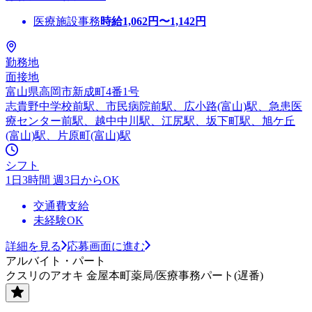
医療施設事務
時給
1,062
円〜
1,142
円
勤務地
面接地
富山県高岡市新成町4番1号
志貴野中学校前駅、市民病院前駅、広小路(富山)駅、急患医
療センター前駅、越中中川駅、江尻駅、坂下町駅、旭ケ丘
(富山)駅、片原町(富山)駅
シフト
1日3時間 週3日からOK
交通費支給
未経験OK
詳細を見る
応募画面に進む
アルバイト・パート
クスリのアオキ 金屋本町薬局/医療事務パート(遅番)