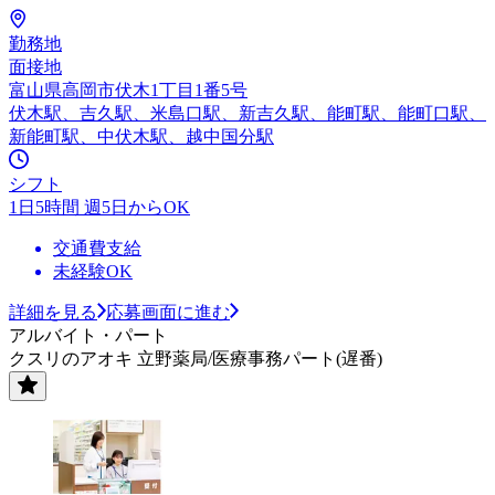
勤務地
面接地
富山県高岡市伏木1丁目1番5号
伏木駅、吉久駅、米島口駅、新吉久駅、能町駅、能町口駅、
新能町駅、中伏木駅、越中国分駅
シフト
1日5時間 週5日からOK
交通費支給
未経験OK
詳細を見る
応募画面に進む
アルバイト・パート
クスリのアオキ 立野薬局/医療事務パート(遅番)