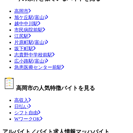
高岡市
旭ケ丘駅(富山)
越中中川駅
市民病院前駅
江尻駅
片原町駅(富山)
坂下町駅
志貴野中学校前駅
広小路駅(富山)
急患医療センター前駅
高岡市の人気特徴バイトを見る
高収入
日払い
シフト自由
WワークOK
アルバイト／バイト求人情報マッハバイト