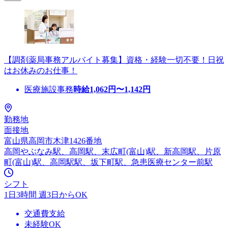
【調剤薬局事務アルバイト募集】資格・経験一切不要！日祝
はお休みのお仕事！
医療施設事務
時給
1,062
円〜
1,142
円
勤務地
面接地
富山県高岡市木津1426番地
高岡やぶなみ駅、高岡駅、末広町(富山)駅、新高岡駅、片原
町(富山)駅、高岡駅駅、坂下町駅、急患医療センター前駅
シフト
1日3時間 週3日からOK
交通費支給
未経験OK