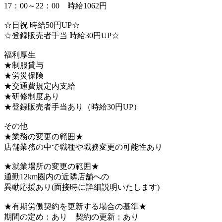
17：00～22：00 時給1062円
☆日祝 時給50円UP☆
☆登録販売者手当 時給30円UP☆
福利厚生
★制服貸与
★労災保険
★交通費規定内支給
★研修制度あり
★登録販売者手当あり（時給30円UP）
その他
★業務の変更の範囲★
店舗業務の中で職種や職務変更の可能性あり
★就業場所の変更の範囲★
通勤12km圏内の近隣店舗への
異動応援あり(面接時に詳細説明いたします)
★有期労働契約を更新する場合の基準★
期間の定め：あり 契約の更新：あり