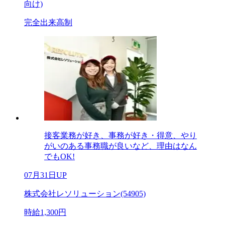
向け)
完全出来高制
接客業務が好き、事務が好き・得意、やり
がいのある事務職が良いなど、理由はなん
でもOK!
07月31日UP
株式会社レソリューション(54905)
時給1,300円