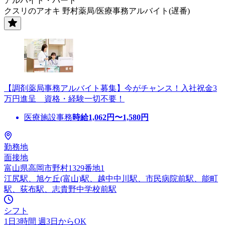
アルバイト・パート
クスリのアオキ 野村薬局/医療事務アルバイト(遅番)
【調剤薬局事務アルバイト募集】今がチャンス！入社祝金3
万円進呈 資格・経験一切不要！
医療施設事務
時給
1,062
円〜
1,580
円
勤務地
面接地
富山県高岡市野村1329番地1
江尻駅、旭ケ丘(富山)駅、越中中川駅、市民病院前駅、能町
駅、荻布駅、志貴野中学校前駅
シフト
1日3時間 週3日からOK