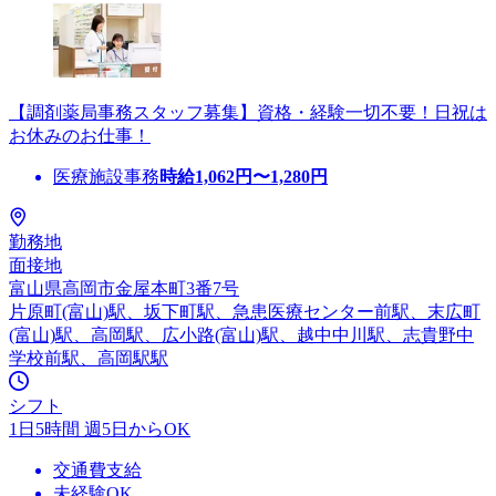
【調剤薬局事務スタッフ募集】資格・経験一切不要！日祝は
お休みのお仕事！
医療施設事務
時給
1,062
円〜
1,280
円
勤務地
面接地
富山県高岡市金屋本町3番7号
片原町(富山)駅、坂下町駅、急患医療センター前駅、末広町
(富山)駅、高岡駅、広小路(富山)駅、越中中川駅、志貴野中
学校前駅、高岡駅駅
シフト
1日5時間 週5日からOK
交通費支給
未経験OK