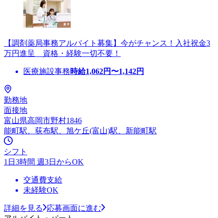
【調剤薬局事務アルバイト募集】今がチャンス！入社祝金3
万円進呈 資格・経験一切不要！
医療施設事務
時給
1,062
円〜
1,142
円
勤務地
面接地
富山県高岡市野村1846
能町駅、荻布駅、旭ケ丘(富山)駅、新能町駅
シフト
1日3時間 週3日からOK
交通費支給
未経験OK
詳細を見る
応募画面に進む