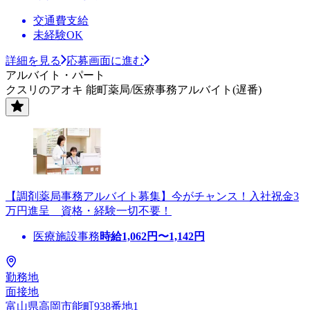
交通費支給
未経験OK
詳細を見る
応募画面に進む
アルバイト・パート
クスリのアオキ 能町薬局/医療事務アルバイト(遅番)
【調剤薬局事務アルバイト募集】今がチャンス！入社祝金3
万円進呈 資格・経験一切不要！
医療施設事務
時給
1,062
円〜
1,142
円
勤務地
面接地
富山県高岡市能町938番地1