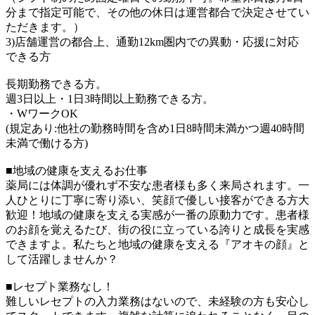
分まで指定可能で、その他の休日は運営都合で決定させてい
ただきます。）
3)店舗運営の都合上、通勤12km圏内での異動・応援に対応
できる方
長期勤務できる方。
週3日以上・1日3時間以上勤務できる方。
・WワークOK
(規定あり:他社の勤務時間を含め1日8時間未満かつ週40時間
未満で働ける方)
■地域の健康を支えるお仕事
薬局には体調が優れず不安な患者様も多く来局されます。一
人ひとりに丁寧に寄り添い、笑顔で優しい接客ができる方大
歓迎！地域の健康を支える実感が一番の原動力です。患者様
のお顔を覚えるたび、街の役に立っている誇りと成長を実感
できますよ。私たちと地域の健康を支える『アオキの顔』と
して活躍しませんか？
■レセプト業務なし！
難しいレセプトの入力業務はないので、未経験の方も安心し