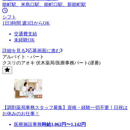
能町駅、米島口駅、能町口駅、新能町駅
シフト
1日3時間 週3日からOK
交通費支給
未経験OK
詳細を見る
応募画面に進む
アルバイト・パート
クスリのアオキ 伏木薬局/医療事務パート(遅番)
【調剤薬局事務スタッフ募集】資格・経験一切不要！日祝は
お休みのお仕事！
医療施設事務
時給
1,062
円〜
1,142
円