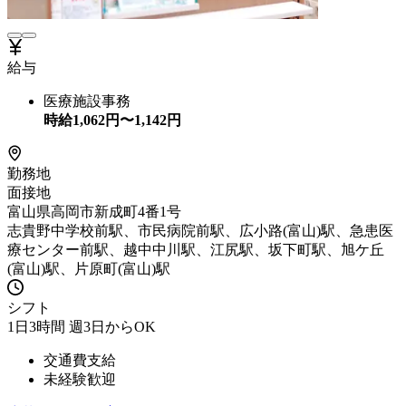
給与
医療施設事務
時給
1,062
円〜
1,142
円
勤務地
面接地
富山県高岡市新成町4番1号
志貴野中学校前駅、市民病院前駅、広小路(富山)駅、急患医
療センター前駅、越中中川駅、江尻駅、坂下町駅、旭ケ丘
(富山)駅、片原町(富山)駅
シフト
1日3時間 週3日からOK
交通費支給
未経験歓迎