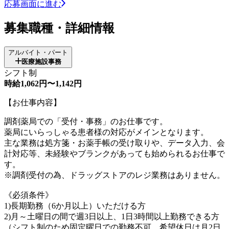
応募画面に進む
募集職種・詳細情報
アルバイト・パート
医療施設事務
シフト制
時給1,062円〜1,142円
【お仕事内容】
調剤薬局での「受付・事務」のお仕事です。
薬局にいらっしゃる患者様の対応がメインとなります。
主な業務は処方箋・お薬手帳の受け取りや、データ入力、会
計対応等、未経験やブランクがあっても始められるお仕事で
す。
※調剤受付の為、ドラッグストアのレジ業務はありません。
《必須条件》
1)長期勤務（6か月以上）いただける方
2)月～土曜日の間で週3日以上、1日3時間以上勤務できる方
（シフト制のため固定曜日での勤務不可。希望休日は月2日