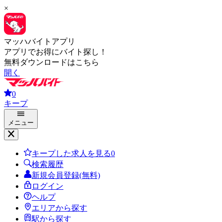
×
マッハバイトアプリ
アプリでお得にバイト探し！
無料ダウンロードはこちら
開く
0
キープ
メニュー
キープした求人を見る
0
検索履歴
新規会員登録(無料)
ログイン
ヘルプ
エリアから探す
駅から探す