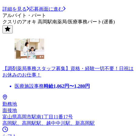
詳細を見る
応募画面に進む
アルバイト・パート
クスリのアオキ 高岡駅南薬局/医療事務パート(遅番)
【調剤薬局事務スタッフ募集】資格・経験一切不要！日祝は
お休みのお仕事！
医療施設事務
時給
1,062
円〜
1,280
円
勤務地
面接地
富山県高岡市駅南1丁目11番17号
高岡駅、高岡駅駅、越中中川駅、新高岡駅