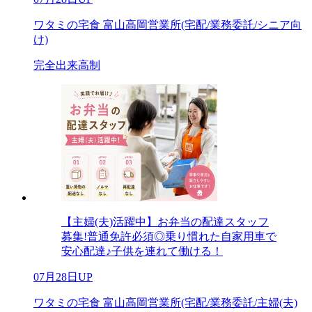
ワタミの宅食 富山高岡営業所(宅配/業務委託/シニア向
け)
完全出来高制
【主婦(夫)活躍中】お弁当の配達スタッフ
募集!普通免許必須◎乗り慣れた自家用車で
安心配達♪子供を連れて働ける！
07月28日UP
ワタミの宅食 富山高岡営業所(宅配/業務委託/主婦(夫)