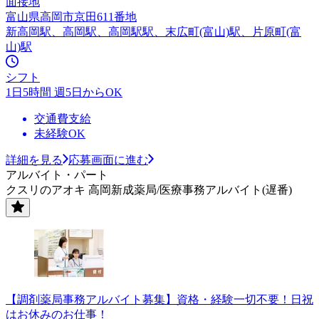
面接地
富山県高岡市京田611番地
新高岡駅、高岡駅、高岡駅駅、末広町(富山)駅、片原町(富
山)駅
シフト
1日5時間 週5日からOK
交通費支給
未経験OK
詳細を見る
応募画面に進む
アルバイト・パート
クスリのアオキ 高岡新成薬局/医療事務アルバイト(遅番)
【調剤薬局事務アルバイト募集】資格・経験一切不要！日祝
はお休みのお仕事！