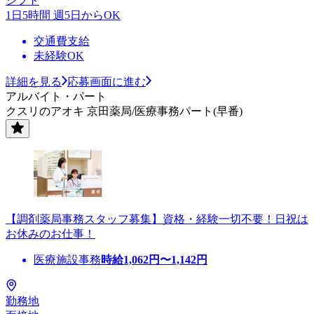
シフト
1日5時間 週5日からOK
交通費支給
未経験OK
詳細を見る
応募画面に進む
アルバイト・パート
クスリのアオキ 京田薬局/医療事務パート(早番)
【調剤薬局事務スタッフ募集】資格・経験一切不要！日祝は
お休みのお仕事！
医療施設事務
時給
1,062
円〜
1,142
円
勤務地