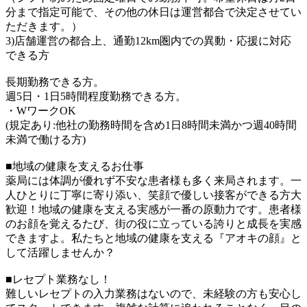
分まで指定可能で、その他の休日は運営都合で決定させてい
ただきます。）
3)店舗運営の都合上、通勤12km圏内での異動・応援に対応
できる方
長期勤務できる方。
週5日・1日5時間程度勤務できる方。
・WワークOK
(規定あり:他社の勤務時間を含め1日8時間未満かつ週40時間
未満で働ける方)
■地域の健康を支えるお仕事
薬局には体調が優れず不安な患者様も多く来局されます。一
人ひとりに丁寧に寄り添い、笑顔で優しい接客ができる方大
歓迎！地域の健康を支える実感が一番の原動力です。患者様
のお顔を覚えるたび、街の役に立っている誇りと成長を実感
できますよ。私たちと地域の健康を支える『アオキの顔』と
して活躍しませんか？
■レセプト業務なし！
難しいレセプトの入力業務はないので、未経験の方も安心し