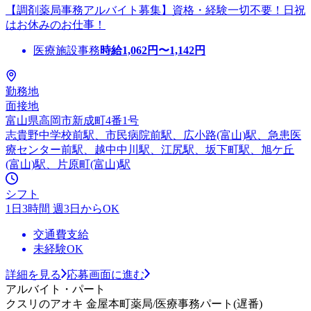
【調剤薬局事務アルバイト募集】資格・経験一切不要！日祝
はお休みのお仕事！
医療施設事務
時給
1,062
円〜
1,142
円
勤務地
面接地
富山県高岡市新成町4番1号
志貴野中学校前駅、市民病院前駅、広小路(富山)駅、急患医
療センター前駅、越中中川駅、江尻駅、坂下町駅、旭ケ丘
(富山)駅、片原町(富山)駅
シフト
1日3時間 週3日からOK
交通費支給
未経験OK
詳細を見る
応募画面に進む
アルバイト・パート
クスリのアオキ 金屋本町薬局/医療事務パート(遅番)