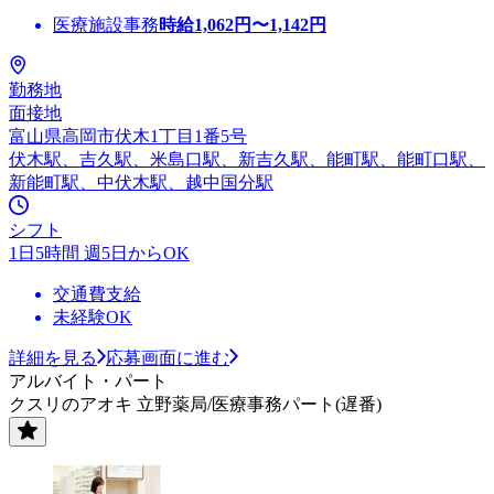
医療施設事務
時給
1,062
円〜
1,142
円
勤務地
面接地
富山県高岡市伏木1丁目1番5号
伏木駅、吉久駅、米島口駅、新吉久駅、能町駅、能町口駅、
新能町駅、中伏木駅、越中国分駅
シフト
1日5時間 週5日からOK
交通費支給
未経験OK
詳細を見る
応募画面に進む
アルバイト・パート
クスリのアオキ 立野薬局/医療事務パート(遅番)