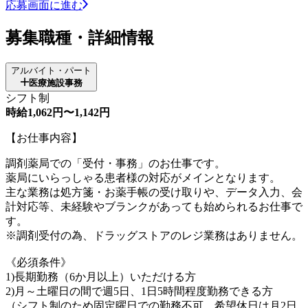
応募画面に進む
募集職種・詳細情報
アルバイト・パート
医療施設事務
シフト制
時給1,062円〜1,142円
【お仕事内容】
調剤薬局での「受付・事務」のお仕事です。
薬局にいらっしゃる患者様の対応がメインとなります。
主な業務は処方箋・お薬手帳の受け取りや、データ入力、会
計対応等、未経験やブランクがあっても始められるお仕事で
す。
※調剤受付の為、ドラッグストアのレジ業務はありません。
《必須条件》
1)長期勤務（6か月以上）いただける方
2)月～土曜日の間で週5日、1日5時間程度勤務できる方
（シフト制のため固定曜日での勤務不可。希望休日は月2日