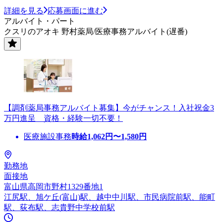
詳細を見る
応募画面に進む
アルバイト・パート
クスリのアオキ 野村薬局/医療事務アルバイト(遅番)
【調剤薬局事務アルバイト募集】今がチャンス！入社祝金3
万円進呈 資格・経験一切不要！
医療施設事務
時給
1,062
円〜
1,580
円
勤務地
面接地
富山県高岡市野村1329番地1
江尻駅、旭ケ丘(富山)駅、越中中川駅、市民病院前駅、能町
駅、荻布駅、志貴野中学校前駅