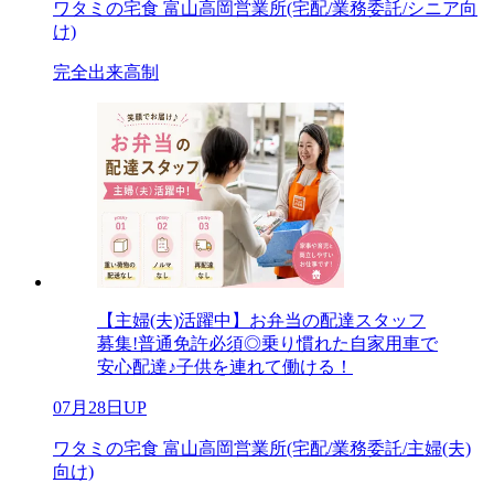
ワタミの宅食 富山高岡営業所(宅配/業務委託/シニア向
け)
完全出来高制
【主婦(夫)活躍中】お弁当の配達スタッフ
募集!普通免許必須◎乗り慣れた自家用車で
安心配達♪子供を連れて働ける！
07月28日UP
ワタミの宅食 富山高岡営業所(宅配/業務委託/主婦(夫)
向け)