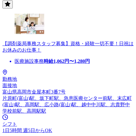
【調剤薬局事務スタッフ募集】資格・経験一切不要！日祝は
お休みのお仕事！
医療施設事務
時給
1,062
円〜
1,280
円
勤務地
面接地
富山県高岡市金屋本町3番7号
片原町(富山)駅、坂下町駅、急患医療センター前駅、末広町
(富山)駅、高岡駅、広小路(富山)駅、越中中川駅、志貴野中
学校前駅、高岡駅駅
シフト
1日5時間 週5日からOK