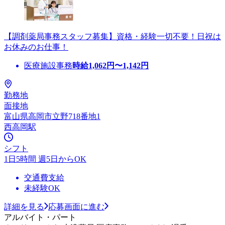
【調剤薬局事務スタッフ募集】資格・経験一切不要！日祝は
お休みのお仕事！
医療施設事務
時給
1,062
円〜
1,142
円
勤務地
面接地
富山県高岡市立野718番地1
西高岡駅
シフト
1日5時間 週5日からOK
交通費支給
未経験OK
詳細を見る
応募画面に進む
アルバイト・パート