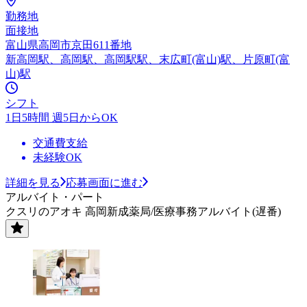
勤務地
面接地
富山県高岡市京田611番地
新高岡駅、高岡駅、高岡駅駅、末広町(富山)駅、片原町(富
山)駅
シフト
1日5時間 週5日からOK
交通費支給
未経験OK
詳細を見る
応募画面に進む
アルバイト・パート
クスリのアオキ 高岡新成薬局/医療事務アルバイト(遅番)