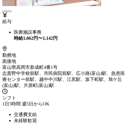
給与
医療施設事務
時給
1,062
円〜
1,142
円
勤務地
面接地
富山県高岡市新成町4番1号
志貴野中学校前駅、市民病院前駅、広小路(富山)駅、急患医
療センター前駅、越中中川駅、江尻駅、坂下町駅、旭ケ丘
(富山)駅、片原町(富山)駅
シフト
1日5時間 週5日からOK
交通費支給
未経験歓迎