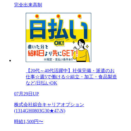
完全出来高制
【20代～40代活躍中】社保完備・派遣のお
仕事☆週5で働ける☆組立・加工・食品製造
など/日払いOK
07月29日UP
株式会社綜合キャリアオプション
(1314GH0803G30★47-N)
時給1,500円〜