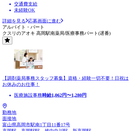
交通費支給
未経験OK
詳細を見る
応募画面に進む
アルバイト・パート
クスリのアオキ 高岡駅南薬局/医療事務パート(遅番)
【調剤薬局事務スタッフ募集】資格・経験一切不要！日祝は
お休みのお仕事！
医療施設事務
時給
1,062
円〜
1,280
円
勤務地
面接地
富山県高岡市駅南1丁目11番17号
高岡駅、高岡駅駅、越中中川駅、新高岡駅