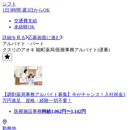
シフト
1日3時間 週3日からOK
交通費支給
未経験OK
詳細を見る
応募画面に進む
アルバイト・パート
クスリのアオキ 能町薬局/医療事務アルバイト(遅番)
【調剤薬局事務アルバイト募集】今がチャンス！入社祝金3
万円進呈 資格・経験一切不要！
医療施設事務
時給
1,062
円〜
1,142
円
勤務地