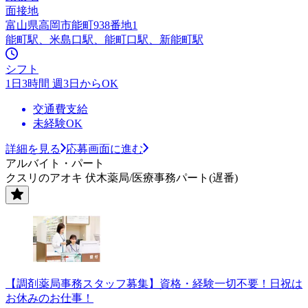
面接地
富山県高岡市能町938番地1
能町駅、米島口駅、能町口駅、新能町駅
シフト
1日3時間 週3日からOK
交通費支給
未経験OK
詳細を見る
応募画面に進む
アルバイト・パート
クスリのアオキ 伏木薬局/医療事務パート(遅番)
【調剤薬局事務スタッフ募集】資格・経験一切不要！日祝は
お休みのお仕事！