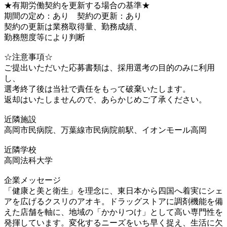
★有期労働契約を更新する場合の基準★
期間の定め：あり 契約の更新：あり
契約の更新は業務取得量、勤務成績、
勤務態度等により判断
☆注意事項☆
ご提出いただいた応募書類は、採用選考の目的のみに利用
し、
選考終了後は当社で責任をもって破棄いたします。
返却はいたしませんので、あらかじめご了承ください。
近隣施設
高岡市民病院、万葉線市民病院前駅、イオンモール高岡
近隣学校
高岡法科大学
企業メッセージ
「健康と美と衛生」を理念に、東日本から四国へ着実にシェ
アを広げるクスリのアオキ。ドラッグストアに調剤機能を備
えた店舗を軸に、地域の「かかりつけ」として高い専門性を
発揮しています。変化するニーズをいち早く捉え、生活に欠