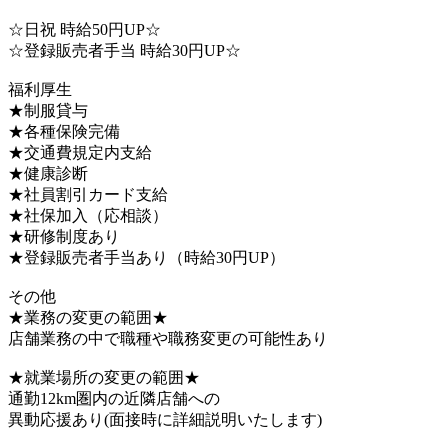
☆日祝 時給50円UP☆
☆登録販売者手当 時給30円UP☆
福利厚生
★制服貸与
★各種保険完備
★交通費規定内支給
★健康診断
★社員割引カード支給
★社保加入（応相談）
★研修制度あり
★登録販売者手当あり（時給30円UP）
その他
★業務の変更の範囲★
店舗業務の中で職種や職務変更の可能性あり
★就業場所の変更の範囲★
通勤12km圏内の近隣店舗への
異動応援あり(面接時に詳細説明いたします)