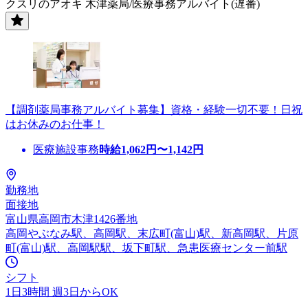
クスリのアオキ 木津薬局/医療事務アルバイト(遅番)
【調剤薬局事務アルバイト募集】資格・経験一切不要！日祝
はお休みのお仕事！
医療施設事務
時給
1,062
円〜
1,142
円
勤務地
面接地
富山県高岡市木津1426番地
高岡やぶなみ駅、高岡駅、末広町(富山)駅、新高岡駅、片原
町(富山)駅、高岡駅駅、坂下町駅、急患医療センター前駅
シフト
1日3時間 週3日からOK