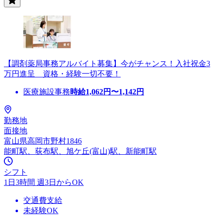
【調剤薬局事務アルバイト募集】今がチャンス！入社祝金3
万円進呈 資格・経験一切不要！
医療施設事務
時給
1,062
円〜
1,142
円
勤務地
面接地
富山県高岡市野村1846
能町駅、荻布駅、旭ケ丘(富山)駅、新能町駅
シフト
1日3時間 週3日からOK
交通費支給
未経験OK