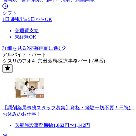
シフト
1日5時間 週5日からOK
交通費支給
未経験OK
詳細を見る
応募画面に進む
アルバイト・パート
クスリのアオキ 京田薬局/医療事務パート(早番)
【調剤薬局事務スタッフ募集】資格・経験一切不要！日祝は
お休みのお仕事！
医療施設事務
時給
1,062
円〜
1,142
円