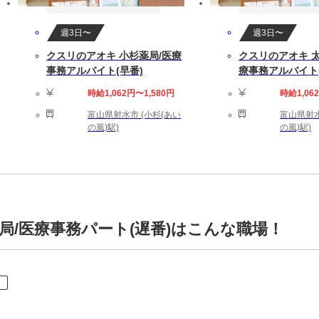
週3日〜
週3日〜
クスリのアオキ 小杉薬局/医療
クスリのアオキ 
事務アルバイト(早番)
療事務アルバイト(
時給1,062円〜1,580円
時給1,06
富山県射水市 (小杉(あい
富山県射水
の風)駅)
の風)駅)
局/医療事務パート(遅番)はこんな職場！
ト