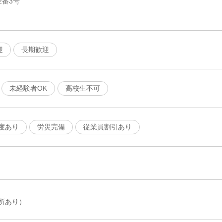
2番3号
迎
長期歓迎
未経験者OK
高校生不可
度あり
労災完備
従業員割引あり
所あり）