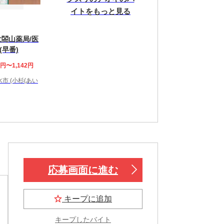
イトをもっと見る
太閤山薬局/医
早番)
2円〜1,142円
市 (小杉(あい
応募画面に進む
キープに追加
キープしたバイト