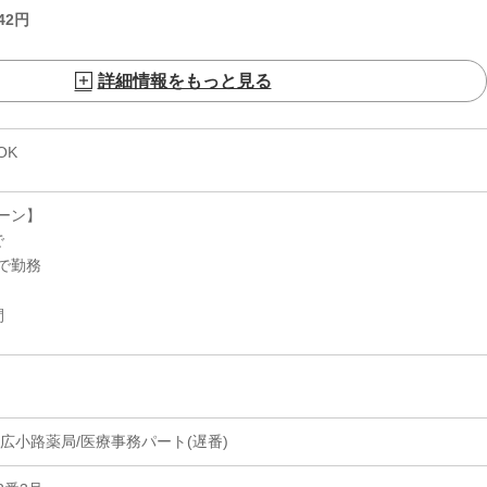
42
円
詳細情報をもっと見る
OK
ーン】
で
で勤務
間
広小路薬局/医療事務パート(遅番)