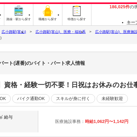
186,025件
の
す
路線・駅から探す
職種から探す
特徴から探す
キー
広小路駅(富山)
広小路駅(富山)、医療・福祉系
広小路駅(富山)、医療施
)
パート(遅番)のバイト・パート求人情報
】資格・経験一切不要！日祝はお休みのお仕
OK
バイク通勤OK
スキルが身に付く
未経験歓迎
給与
医療施設事務：
時給1,062円〜1,142円