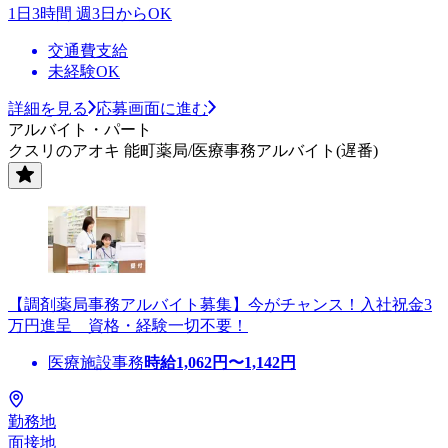
1日3時間 週3日からOK
交通費支給
未経験OK
詳細を見る
応募画面に進む
アルバイト・パート
クスリのアオキ 能町薬局/医療事務アルバイト(遅番)
【調剤薬局事務アルバイト募集】今がチャンス！入社祝金3
万円進呈 資格・経験一切不要！
医療施設事務
時給
1,062
円〜
1,142
円
勤務地
面接地