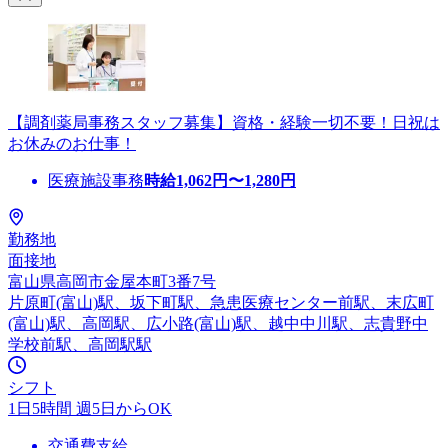
【調剤薬局事務スタッフ募集】資格・経験一切不要！日祝は
お休みのお仕事！
医療施設事務
時給
1,062
円〜
1,280
円
勤務地
面接地
富山県高岡市金屋本町3番7号
片原町(富山)駅、坂下町駅、急患医療センター前駅、末広町
(富山)駅、高岡駅、広小路(富山)駅、越中中川駅、志貴野中
学校前駅、高岡駅駅
シフト
1日5時間 週5日からOK
交通費支給