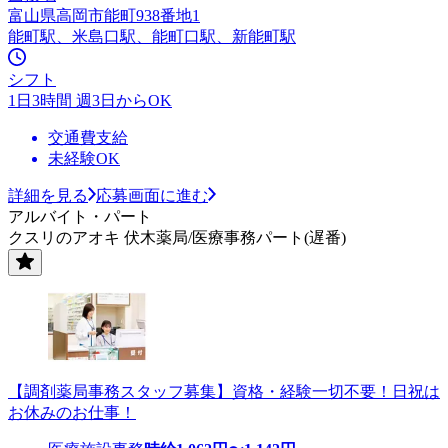
富山県高岡市能町938番地1
能町駅、米島口駅、能町口駅、新能町駅
シフト
1日3時間 週3日からOK
交通費支給
未経験OK
詳細を見る
応募画面に進む
アルバイト・パート
クスリのアオキ 伏木薬局/医療事務パート(遅番)
【調剤薬局事務スタッフ募集】資格・経験一切不要！日祝は
お休みのお仕事！