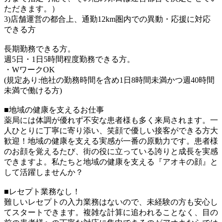
ただきます。）
3)店舗運営の都合上、通勤12km圏内での異動・応援に対応
できる方
長期勤務できる方。
週5日・1日5時間程度勤務できる方。
・WワークOK
(規定あり:他社の勤務時間を含め1日8時間未満かつ週40時間
未満で働ける方)
■地域の健康を支えるお仕事
薬局には体調が優れず不安な患者様も多く来局されます。一
人ひとりに丁寧に寄り添い、笑顔で優しい接客ができる方大
歓迎！地域の健康を支える実感が一番の原動力です。患者様
のお顔を覚えるたび、街の役に立っている誇りと成長を実感
できますよ。私たちと地域の健康を支える『アオキの顔』と
して活躍しませんか？
■レセプト業務なし！
難しいレセプトの入力業務はないので、未経験の方も安心し
てスタートできます。複雑な計算に追われることなく、目の