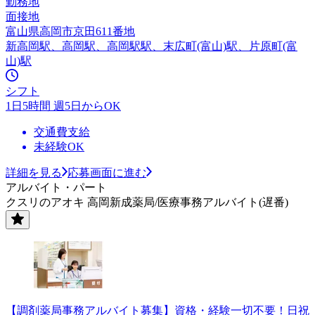
勤務地
面接地
富山県高岡市京田611番地
新高岡駅、高岡駅、高岡駅駅、末広町(富山)駅、片原町(富
山)駅
シフト
1日5時間 週5日からOK
交通費支給
未経験OK
詳細を見る
応募画面に進む
アルバイト・パート
クスリのアオキ 高岡新成薬局/医療事務アルバイト(遅番)
【調剤薬局事務アルバイト募集】資格・経験一切不要！日祝