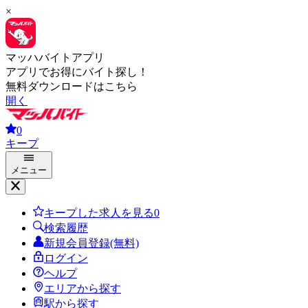
×
マッハバイトアプリ
アプリでお得にバイト探し！
無料ダウンロードはこちら
開く
0
キープ
メニュー
キープした求人を見る
0
検索履歴
新規会員登録(無料)
ログイン
ヘルプ
エリアから探す
駅から探す