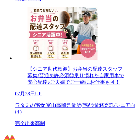
【シニア世代歓迎】お弁当の配達スタッフ
募集!普通免許必須◎乗り慣れた自家用車で
安心配達♪ご夫婦でご一緒にお仕事も可！
07月28日UP
ワタミの宅食 富山高岡営業所(宅配/業務委託/シニア向
け)
完全出来高制