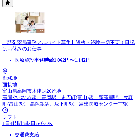
【調剤薬局事務アルバイト募集】資格・経験一切不要！日祝
はお休みのお仕事！
医療施設事務
時給
1,062
円〜
1,142
円
勤務地
面接地
富山県高岡市木津1426番地
高岡やぶなみ駅、高岡駅、末広町(富山)駅、新高岡駅、片原
町(富山)駅、高岡駅駅、坂下町駅、急患医療センター前駅
シフト
1日3時間 週3日からOK
交通費支給