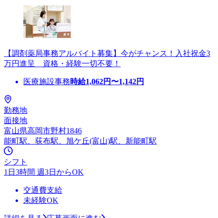
【調剤薬局事務アルバイト募集】今がチャンス！入社祝金3
万円進呈 資格・経験一切不要！
医療施設事務
時給
1,062
円〜
1,142
円
勤務地
面接地
富山県高岡市野村1846
能町駅、荻布駅、旭ケ丘(富山)駅、新能町駅
シフト
1日3時間 週3日からOK
交通費支給
未経験OK