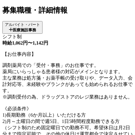
募集職種・詳細情報
アルバイト・パート
医療施設事務
シフト制
時給1,062円〜1,142円
【お仕事内容】
調剤薬局での「受付・事務」のお仕事です。
薬局にいらっしゃる患者様の対応がメインとなります。
主な業務は処方箋・お薬手帳の受け取りや、データ入力、会
計対応等、未経験やブランクがあっても始められるお仕事で
す。
※調剤受付の為、ドラッグストアのレジ業務はありません。
《必須条件》
1)長期勤務（6か月以上）いただける方
2)月～土曜日の間で週5日、1日5時間程度勤務できる方
（シフト制のため固定曜日での勤務不可。希望休日は月2日
分まで指定可能で、その他の休日は運営都合で決定させてい