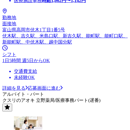
医療施設事務
時給
1,062
円〜
1,142
円
勤務地
面接地
富山県高岡市伏木1丁目1番5号
伏木駅、吉久駅、米島口駅、新吉久駅、能町駅、能町口駅、
新能町駅、中伏木駅、越中国分駅
シフト
1日5時間 週5日からOK
交通費支給
未経験OK
詳細を見る
応募画面に進む
アルバイト・パート
クスリのアオキ 立野薬局/医療事務パート(遅番)