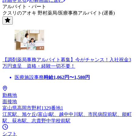
詳細を見る
応募画面に進む
アルバイト・パート
クスリのアオキ 野村薬局/医療事務アルバイト(遅番)
【調剤薬局事務アルバイト募集】今がチャンス！入社祝金3
万円進呈 資格・経験一切不要！
医療施設事務
時給
1,062
円〜
1,580
円
勤務地
面接地
富山県高岡市野村1329番地1
江尻駅、旭ケ丘(富山)駅、越中中川駅、市民病院前駅、能町
駅、荻布駅、志貴野中学校前駅
シフト