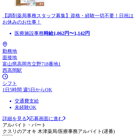
【調剤薬局事務スタッフ募集】資格・経験一切不要！日祝は
お休みのお仕事！
医療施設事務
時給
1,062
円〜
1,142
円
勤務地
面接地
富山県高岡市立野718番地1
西高岡駅
シフト
1日5時間 週5日からOK
交通費支給
未経験OK
詳細を見る
応募画面に進む
アルバイト・パート
クスリのアオキ 木津薬局/医療事務アルバイト(遅番)