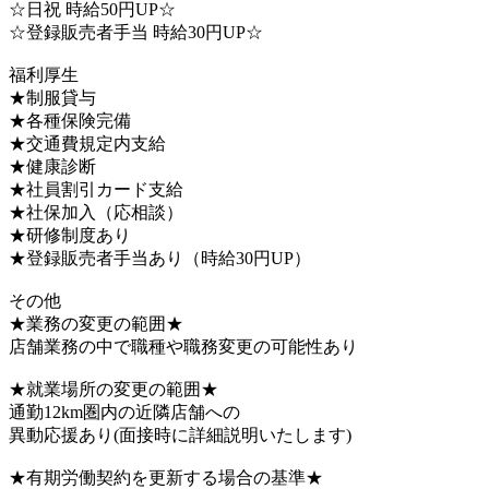
☆日祝 時給50円UP☆
☆登録販売者手当 時給30円UP☆
福利厚生
★制服貸与
★各種保険完備
★交通費規定内支給
★健康診断
★社員割引カード支給
★社保加入（応相談）
★研修制度あり
★登録販売者手当あり（時給30円UP）
その他
★業務の変更の範囲★
店舗業務の中で職種や職務変更の可能性あり
★就業場所の変更の範囲★
通勤12km圏内の近隣店舗への
異動応援あり(面接時に詳細説明いたします)
★有期労働契約を更新する場合の基準★