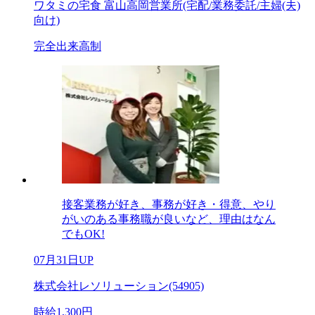
ワタミの宅食 富山高岡営業所(宅配/業務委託/主婦(夫)
向け)
完全出来高制
接客業務が好き、事務が好き・得意、やり
がいのある事務職が良いなど、理由はなん
でもOK!
07月31日UP
株式会社レソリューション(54905)
時給1,300円