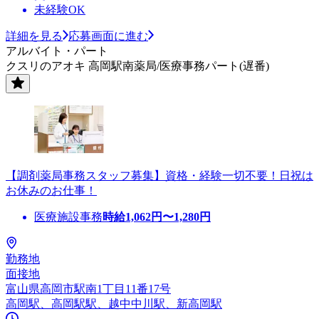
未経験OK
詳細を見る
応募画面に進む
アルバイト・パート
クスリのアオキ 高岡駅南薬局/医療事務パート(遅番)
【調剤薬局事務スタッフ募集】資格・経験一切不要！日祝は
お休みのお仕事！
医療施設事務
時給
1,062
円〜
1,280
円
勤務地
面接地
富山県高岡市駅南1丁目11番17号
高岡駅、高岡駅駅、越中中川駅、新高岡駅