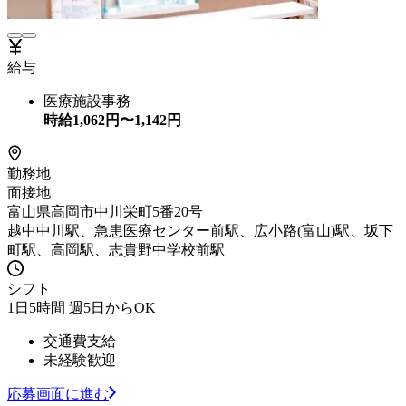
給与
医療施設事務
時給
1,062
円〜
1,142
円
勤務地
面接地
富山県高岡市中川栄町5番20号
越中中川駅、急患医療センター前駅、広小路(富山)駅、坂下
町駅、高岡駅、志貴野中学校前駅
シフト
1日5時間 週5日からOK
交通費支給
未経験歓迎
応募画面に進む