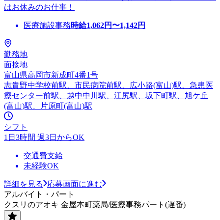
はお休みのお仕事！
医療施設事務
時給
1,062
円〜
1,142
円
勤務地
面接地
富山県高岡市新成町4番1号
志貴野中学校前駅、市民病院前駅、広小路(富山)駅、急患医
療センター前駅、越中中川駅、江尻駅、坂下町駅、旭ケ丘
(富山)駅、片原町(富山)駅
シフト
1日3時間 週3日からOK
交通費支給
未経験OK
詳細を見る
応募画面に進む
アルバイト・パート
クスリのアオキ 金屋本町薬局/医療事務パート(遅番)