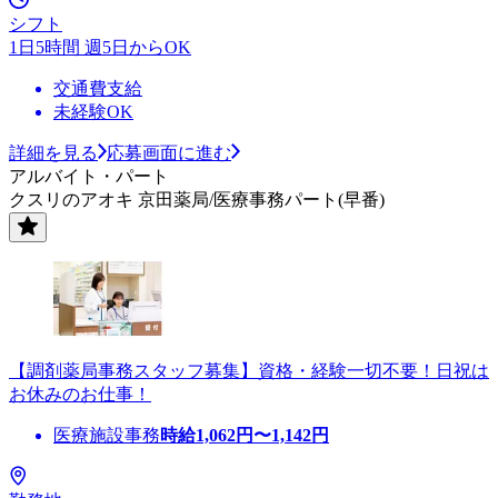
シフト
1日5時間 週5日からOK
交通費支給
未経験OK
詳細を見る
応募画面に進む
アルバイト・パート
クスリのアオキ 京田薬局/医療事務パート(早番)
【調剤薬局事務スタッフ募集】資格・経験一切不要！日祝は
お休みのお仕事！
医療施設事務
時給
1,062
円〜
1,142
円