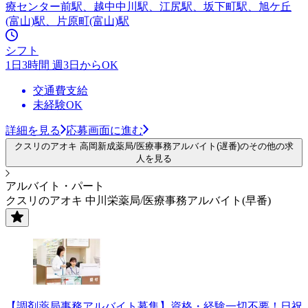
療センター前駅、越中中川駅、江尻駅、坂下町駅、旭ケ丘
(富山)駅、片原町(富山)駅
シフト
1日3時間 週3日からOK
交通費支給
未経験OK
詳細を見る
応募画面に進む
クスリのアオキ 高岡新成薬局/医療事務アルバイト(遅番)のその他の求
人を見る
アルバイト・パート
クスリのアオキ 中川栄薬局/医療事務アルバイト(早番)
【調剤薬局事務アルバイト募集】資格・経験一切不要！日祝