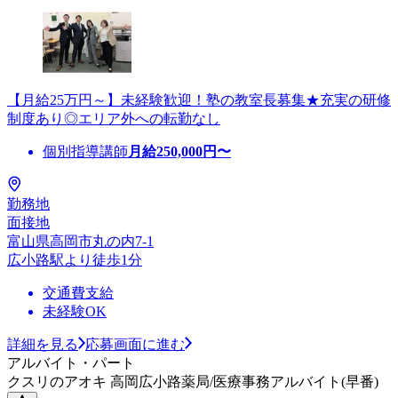
【月給25万円～】未経験歓迎！塾の教室長募集★充実の研修
制度あり◎エリア外への転勤なし
個別指導講師
月給
250,000
円〜
勤務地
面接地
富山県高岡市丸の内7-1
広小路駅より徒歩1分
交通費支給
未経験OK
詳細を見る
応募画面に進む
アルバイト・パート
クスリのアオキ 高岡広小路薬局/医療事務アルバイト(早番)