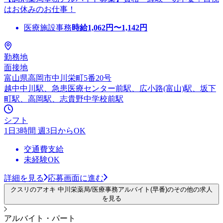
はお休みのお仕事！
医療施設事務
時給
1,062
円〜
1,142
円
勤務地
面接地
富山県高岡市中川栄町5番20号
越中中川駅、急患医療センター前駅、広小路(富山)駅、坂下
町駅、高岡駅、志貴野中学校前駅
シフト
1日3時間 週3日からOK
交通費支給
未経験OK
詳細を見る
応募画面に進む
クスリのアオキ 中川栄薬局/医療事務アルバイト(早番)のその他の求人
を見る
アルバイト・パート