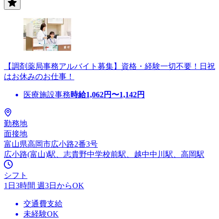
【調剤薬局事務アルバイト募集】資格・経験一切不要！日祝
はお休みのお仕事！
医療施設事務
時給
1,062
円〜
1,142
円
勤務地
面接地
富山県高岡市広小路2番3号
広小路(富山)駅、志貴野中学校前駅、越中中川駅、高岡駅
シフト
1日3時間 週3日からOK
交通費支給
未経験OK