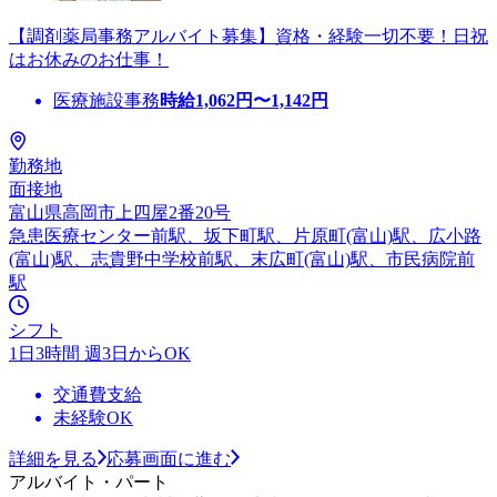
【調剤薬局事務アルバイト募集】資格・経験一切不要！日祝
はお休みのお仕事！
医療施設事務
時給
1,062
円〜
1,142
円
勤務地
面接地
富山県高岡市上四屋2番20号
急患医療センター前駅、坂下町駅、片原町(富山)駅、広小路
(富山)駅、志貴野中学校前駅、末広町(富山)駅、市民病院前
駅
シフト
1日3時間 週3日からOK
交通費支給
未経験OK
詳細を見る
応募画面に進む
アルバイト・パート