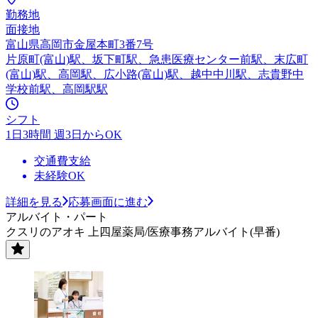
勤務地
面接地
富山県高岡市金屋本町3番7号
片原町(富山)駅、坂下町駅、急患医療センター前駅、末広町
(富山)駅、高岡駅、広小路(富山)駅、越中中川駅、志貴野中
学校前駅、高岡駅駅
シフト
1日3時間 週3日からOK
交通費支給
未経験OK
詳細を見る
応募画面に進む
アルバイト・パート
クスリのアオキ 上四屋薬局/医療事務アルバイト(早番)