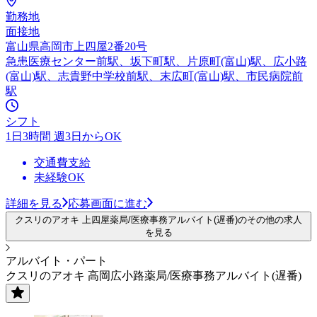
勤務地
面接地
富山県高岡市上四屋2番20号
急患医療センター前駅、坂下町駅、片原町(富山)駅、広小路
(富山)駅、志貴野中学校前駅、末広町(富山)駅、市民病院前
駅
シフト
1日3時間 週3日からOK
交通費支給
未経験OK
詳細を見る
応募画面に進む
クスリのアオキ 上四屋薬局/医療事務アルバイト(遅番)のその他の求人
を見る
アルバイト・パート
クスリのアオキ 高岡広小路薬局/医療事務アルバイト(遅番)