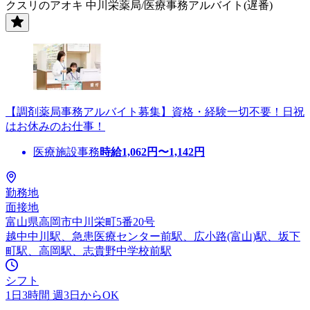
クスリのアオキ 中川栄薬局/医療事務アルバイト(遅番)
【調剤薬局事務アルバイト募集】資格・経験一切不要！日祝
はお休みのお仕事！
医療施設事務
時給
1,062
円〜
1,142
円
勤務地
面接地
富山県高岡市中川栄町5番20号
越中中川駅、急患医療センター前駅、広小路(富山)駅、坂下
町駅、高岡駅、志貴野中学校前駅
シフト
1日3時間 週3日からOK