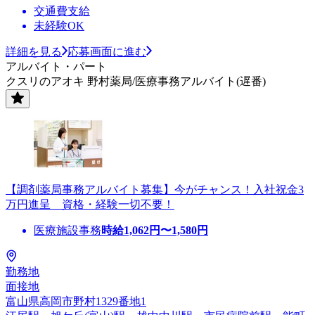
交通費支給
未経験OK
詳細を見る
応募画面に進む
アルバイト・パート
クスリのアオキ 野村薬局/医療事務アルバイト(遅番)
【調剤薬局事務アルバイト募集】今がチャンス！入社祝金3
万円進呈 資格・経験一切不要！
医療施設事務
時給
1,062
円〜
1,580
円
勤務地
面接地
富山県高岡市野村1329番地1