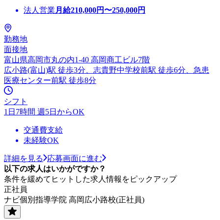
法人営業
月給
210,000
円〜
250,000
円
勤務地
面接地
富山県高岡市丸の内1-40 高岡商工ビル7階
広小路(富山)駅 徒歩3分、志貴野中学校前駅 徒歩6分、急患
医療センター前駅 徒歩8分
シフト
1日7時間 週5日からOK
交通費支給
未経験OK
詳細を見る
応募画面に進む
以下の求人はいかがですか？
条件を緩めてヒットした求人情報をピックアップ
正社員
ナビ個別指導学院 高岡広小路校(正社員)