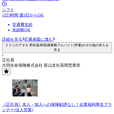
シフト
1日3時間 週3日からOK
交通費支給
未経験OK
詳細を見る
応募画面に進む
クスリのアオキ 野村薬局/医療事務アルバイト(早番)のその他の求人を
見る
正社員
大同生命保険株式会社 富山支社高岡営業所
《正社員》友人・知人への保険勧誘なし！企業福利厚生プラ
ンナー(法人営業)