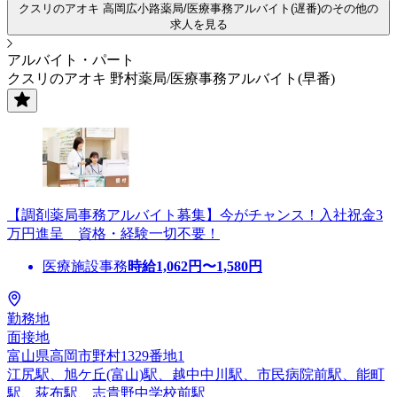
クスリのアオキ 高岡広小路薬局/医療事務アルバイト(遅番)のその他の
求人を見る
アルバイト・パート
クスリのアオキ 野村薬局/医療事務アルバイト(早番)
【調剤薬局事務アルバイト募集】今がチャンス！入社祝金3
万円進呈 資格・経験一切不要！
医療施設事務
時給
1,062
円〜
1,580
円
勤務地
面接地
富山県高岡市野村1329番地1
江尻駅、旭ケ丘(富山)駅、越中中川駅、市民病院前駅、能町
駅、荻布駅、志貴野中学校前駅