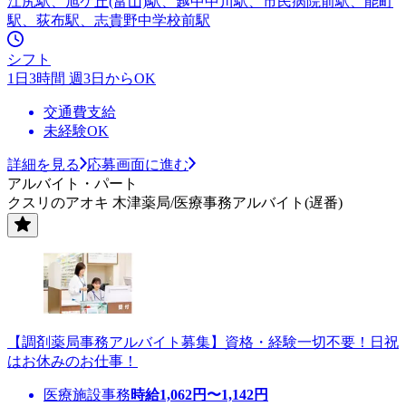
江尻駅、旭ケ丘(富山)駅、越中中川駅、市民病院前駅、能町
駅、荻布駅、志貴野中学校前駅
シフト
1日3時間 週3日からOK
交通費支給
未経験OK
詳細を見る
応募画面に進む
アルバイト・パート
クスリのアオキ 木津薬局/医療事務アルバイト(遅番)
【調剤薬局事務アルバイト募集】資格・経験一切不要！日祝
はお休みのお仕事！
医療施設事務
時給
1,062
円〜
1,142
円