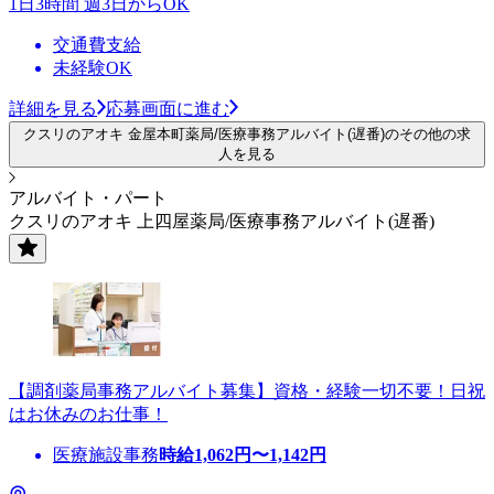
1日3時間 週3日からOK
交通費支給
未経験OK
詳細を見る
応募画面に進む
クスリのアオキ 金屋本町薬局/医療事務アルバイト(遅番)のその他の求
人を見る
アルバイト・パート
クスリのアオキ 上四屋薬局/医療事務アルバイト(遅番)
【調剤薬局事務アルバイト募集】資格・経験一切不要！日祝
はお休みのお仕事！
医療施設事務
時給
1,062
円〜
1,142
円