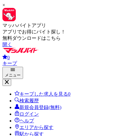
×
マッハバイトアプリ
アプリでお得にバイト探し！
無料ダウンロードはこちら
開く
0
キープ
メニュー
キープした求人を見る
0
検索履歴
新規会員登録(無料)
ログイン
ヘルプ
エリアから探す
駅から探す