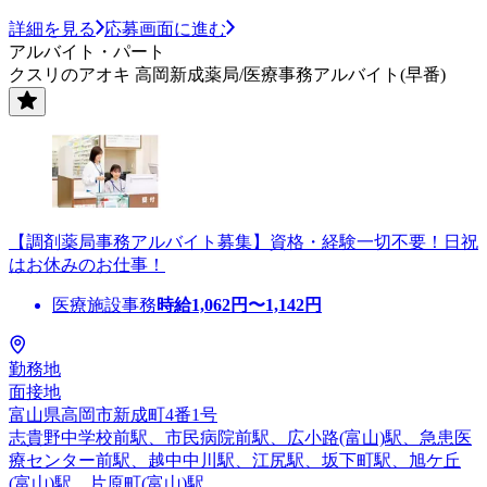
詳細を見る
応募画面に進む
アルバイト・パート
クスリのアオキ 高岡新成薬局/医療事務アルバイト(早番)
【調剤薬局事務アルバイト募集】資格・経験一切不要！日祝
はお休みのお仕事！
医療施設事務
時給
1,062
円〜
1,142
円
勤務地
面接地
富山県高岡市新成町4番1号
志貴野中学校前駅、市民病院前駅、広小路(富山)駅、急患医
療センター前駅、越中中川駅、江尻駅、坂下町駅、旭ケ丘
(富山)駅、片原町(富山)駅