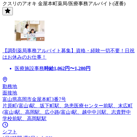
クスリのアオキ 金屋本町薬局/医療事務アルバイト(遅番)
【調剤薬局事務アルバイト募集】資格・経験一切不要！日祝
はお休みのお仕事！
医療施設事務
時給
1,062
円〜
1,280
円
勤務地
面接地
富山県高岡市金屋本町3番7号
片原町(富山)駅、坂下町駅、急患医療センター前駅、末広町
(富山)駅、高岡駅、広小路(富山)駅、越中中川駅、志貴野中
学校前駅、高岡駅駅
シフト