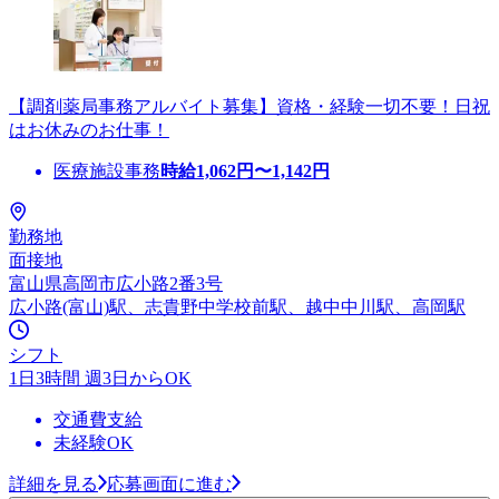
【調剤薬局事務アルバイト募集】資格・経験一切不要！日祝
はお休みのお仕事！
医療施設事務
時給
1,062
円〜
1,142
円
勤務地
面接地
富山県高岡市広小路2番3号
広小路(富山)駅、志貴野中学校前駅、越中中川駅、高岡駅
シフト
1日3時間 週3日からOK
交通費支給
未経験OK
詳細を見る
応募画面に進む