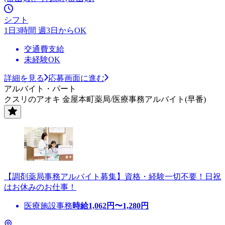
シフト
1日3時間 週3日からOK
交通費支給
未経験OK
詳細を見る
応募画面に進む
アルバイト・パート
クスリのアオキ 金屋本町薬局/医療事務アルバイト(早番)
【調剤薬局事務アルバイト募集】資格・経験一切不要！日祝
はお休みのお仕事！
医療施設事務
時給
1,062
円〜
1,280
円