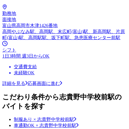
勤務地
面接地
富山県高岡市木津1426番地
高岡やぶなみ駅、高岡駅、末広町(富山)駅、新高岡駅、片原
町(富山)駅、高岡駅駅、坂下町駅、急患医療センター前駅
シフト
1日3時間 週3日からOK
交通費支給
未経験OK
詳細を見る
応募画面に進む
こだわり条件から志貴野中学校前駅の
バイトを探す
制服あり × 志貴野中学校前駅
車通勤OK × 志貴野中学校前駅