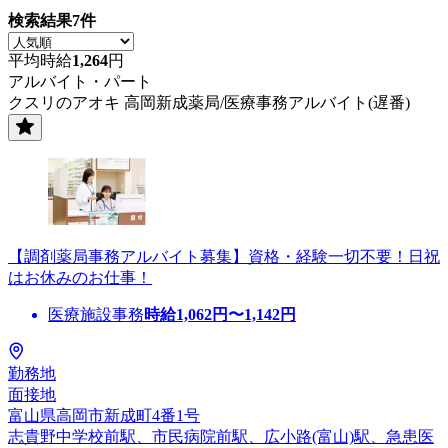
検索結果
7
件
平均時給
1,264
円
アルバイト・パート
クスリのアオキ 高岡新成薬局/医療事務アルバイト(遅番)
【調剤薬局事務アルバイト募集】資格・経験一切不要！日祝
はお休みのお仕事！
医療施設事務
時給
1,062
円〜
1,142
円
勤務地
面接地
富山県高岡市新成町4番1号
志貴野中学校前駅、市民病院前駅、広小路(富山)駅、急患医