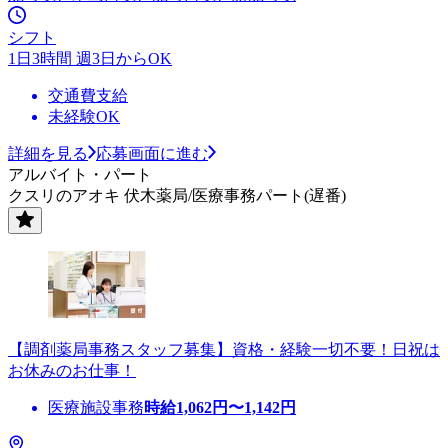
シフト
1日3時間 週3日からOK
交通費支給
未経験OK
詳細を見る
応募画面に進む
アルバイト・パート
クスリのアオキ 伏木薬局/医療事務パート(遅番)
【調剤薬局事務スタッフ募集】資格・経験一切不要！日祝は
お休みのお仕事！
医療施設事務
時給
1,062
円〜
1,142
円