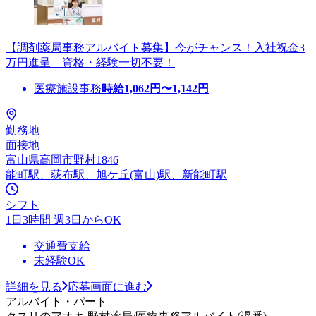
【調剤薬局事務アルバイト募集】今がチャンス！入社祝金3
万円進呈 資格・経験一切不要！
医療施設事務
時給
1,062
円〜
1,142
円
勤務地
面接地
富山県高岡市野村1846
能町駅、荻布駅、旭ケ丘(富山)駅、新能町駅
シフト
1日3時間 週3日からOK
交通費支給
未経験OK
詳細を見る
応募画面に進む
アルバイト・パート