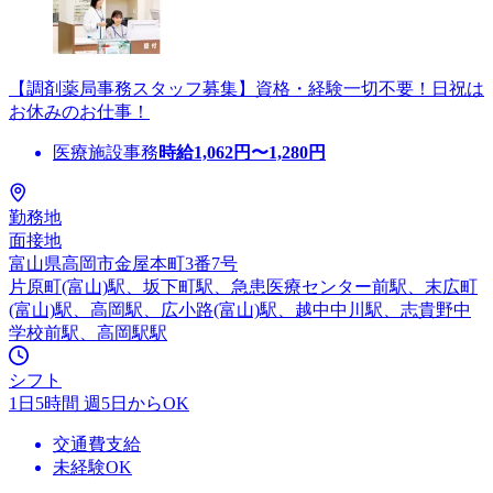
【調剤薬局事務スタッフ募集】資格・経験一切不要！日祝は
お休みのお仕事！
医療施設事務
時給
1,062
円〜
1,280
円
勤務地
面接地
富山県高岡市金屋本町3番7号
片原町(富山)駅、坂下町駅、急患医療センター前駅、末広町
(富山)駅、高岡駅、広小路(富山)駅、越中中川駅、志貴野中
学校前駅、高岡駅駅
シフト
1日5時間 週5日からOK
交通費支給
未経験OK