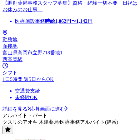
【調剤薬局事務スタッフ募集】資格・経験一切不要！日祝は
お休みのお仕事！
医療施設事務
時給
1,062
円〜
1,142
円
勤務地
面接地
富山県高岡市立野718番地1
西高岡駅
シフト
1日5時間 週5日からOK
交通費支給
未経験OK
詳細を見る
応募画面に進む
アルバイト・パート
クスリのアオキ 木津薬局/医療事務アルバイト(遅番)