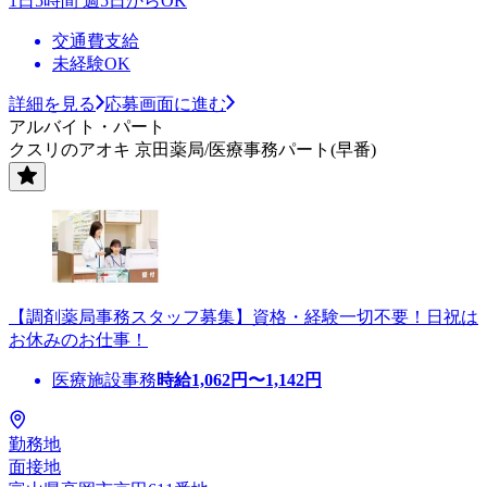
1日5時間 週5日からOK
交通費支給
未経験OK
詳細を見る
応募画面に進む
アルバイト・パート
クスリのアオキ 京田薬局/医療事務パート(早番)
【調剤薬局事務スタッフ募集】資格・経験一切不要！日祝は
お休みのお仕事！
医療施設事務
時給
1,062
円〜
1,142
円
勤務地
面接地