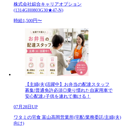
株式会社綜合キャリアオプション
(1314GH0803G30★47-N)
時給1,500円〜
【主婦(夫)活躍中】お弁当の配達スタッフ
募集!普通免許必須◎乗り慣れた自家用車で
安心配達♪子供を連れて働ける！
07月28日UP
ワタミの宅食 富山高岡営業所(宅配/業務委託/主婦(夫)
向け)