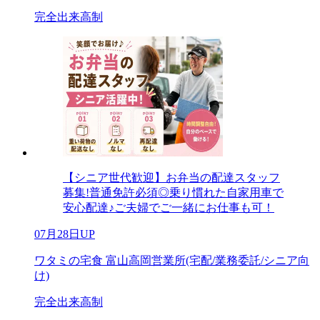
完全出来高制
【シニア世代歓迎】お弁当の配達スタッフ
募集!普通免許必須◎乗り慣れた自家用車で
安心配達♪ご夫婦でご一緒にお仕事も可！
07月28日UP
ワタミの宅食 富山高岡営業所(宅配/業務委託/シニア向
け)
完全出来高制