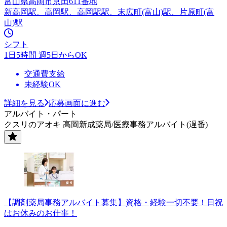
富山県高岡市京田611番地
新高岡駅、高岡駅、高岡駅駅、末広町(富山)駅、片原町(富
山)駅
シフト
1日5時間 週5日からOK
交通費支給
未経験OK
詳細を見る
応募画面に進む
アルバイト・パート
クスリのアオキ 高岡新成薬局/医療事務アルバイト(遅番)
【調剤薬局事務アルバイト募集】資格・経験一切不要！日祝
はお休みのお仕事！