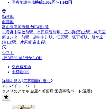
医療施設事務
時給
1,062
円〜
1,142
円
勤務地
面接地
富山県高岡市新成町4番1号
志貴野中学校前駅、市民病院前駅、広小路(富山)駅、急患医
療センター前駅、越中中川駅、江尻駅、坂下町駅、旭ケ丘
(富山)駅、片原町(富山)駅
シフト
1日3時間 週3日からOK
交通費支給
未経験OK
詳細を見る
応募画面に進む
アルバイト・パート
クスリのアオキ 金屋本町薬局/医療事務パート(遅番)