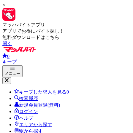
×
マッハバイトアプリ
アプリでお得にバイト探し！
無料ダウンロードはこちら
開く
0
キープ
メニュー
キープした求人を見る
0
検索履歴
新規会員登録(無料)
ログイン
ヘルプ
エリアから探す
駅から探す