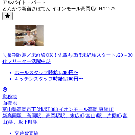
アルバイト・パート
とんかつ新宿さぼてん イオンモール高岡店GH/11275
＼長期歓迎／未経験OK！先輩もほぼ未経験スタート♪20～30
代フリーター活躍中◎
ホールスタッフ
時給
1,200
円〜
キッチンスタッフ
時給
1,200
円〜
勤務地
面接地
富山県高岡市下伏間江383 イオンモール高岡 東館1F
新高岡駅、高岡駅、高岡駅駅、末広町(富山)駅、片原町(富
山)駅、坂下町駅
交通費支給