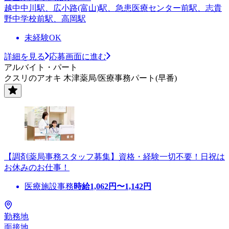
越中中川駅、広小路(富山)駅、急患医療センター前駅、志貴
野中学校前駅、高岡駅
未経験OK
詳細を見る
応募画面に進む
アルバイト・パート
クスリのアオキ 木津薬局/医療事務パート(早番)
【調剤薬局事務スタッフ募集】資格・経験一切不要！日祝は
お休みのお仕事！
医療施設事務
時給
1,062
円〜
1,142
円
勤務地
面接地