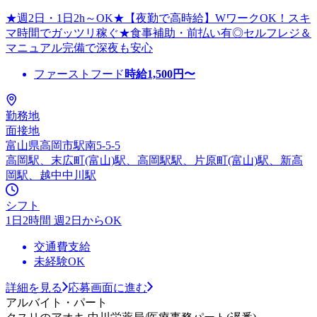
★週2日・1日2h～OK★【夜勤で高時給】WワークOK！スキ
マ時間でガッツリ稼ぐ★食事補助・前払い有◎セルフレジ＆
マニュアル完備で深夜も安心
ファーストフード
時給
1,500
円〜
勤務地
面接地
富山県高岡市駅南5-5-5
高岡駅、末広町(富山)駅、高岡駅駅、片原町(富山)駅、新高
岡駅、越中中川駅
シフト
1日2時間 週2日からOK
交通費支給
未経験OK
詳細を見る
応募画面に進む
アルバイト・パート