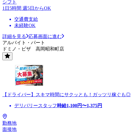
シフト
1日5時間 週5日からOK
交通費支給
未経験OK
詳細を見る
応募画面に進む
アルバイト・パート
ドミノ・ピザ 高岡昭和町店
【ドライバー】スキマ時間にサクッとも！ガッツリ稼ぐも◎
デリバリースタッフ
時給
1,100
円〜
1,375
円
勤務地
面接地