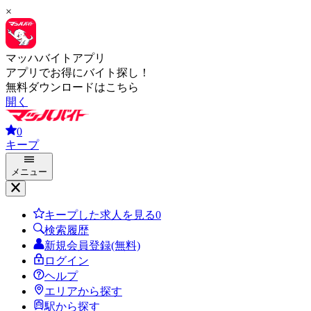
×
マッハバイトアプリ
アプリでお得にバイト探し！
無料ダウンロードはこちら
開く
0
キープ
メニュー
キープした求人を見る
0
検索履歴
新規会員登録(無料)
ログイン
ヘルプ
エリアから探す
駅から探す