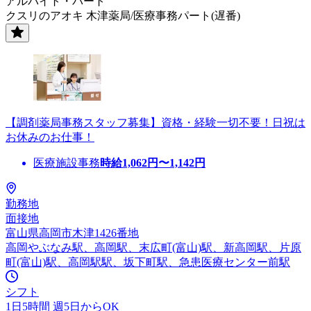
アルバイト・パート
クスリのアオキ 木津薬局/医療事務パート(遅番)
【調剤薬局事務スタッフ募集】資格・経験一切不要！日祝は
お休みのお仕事！
医療施設事務
時給
1,062
円〜
1,142
円
勤務地
面接地
富山県高岡市木津1426番地
高岡やぶなみ駅、高岡駅、末広町(富山)駅、新高岡駅、片原
町(富山)駅、高岡駅駅、坂下町駅、急患医療センター前駅
シフト
1日5時間 週5日からOK