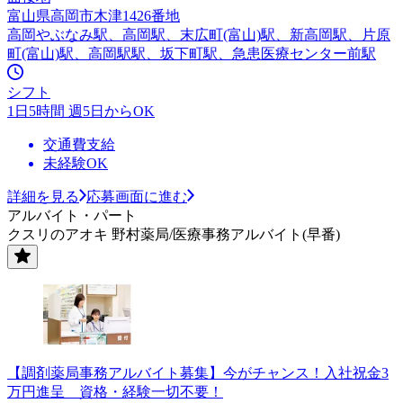
富山県高岡市木津1426番地
高岡やぶなみ駅、高岡駅、末広町(富山)駅、新高岡駅、片原
町(富山)駅、高岡駅駅、坂下町駅、急患医療センター前駅
シフト
1日5時間 週5日からOK
交通費支給
未経験OK
詳細を見る
応募画面に進む
アルバイト・パート
クスリのアオキ 野村薬局/医療事務アルバイト(早番)
【調剤薬局事務アルバイト募集】今がチャンス！入社祝金3
万円進呈 資格・経験一切不要！