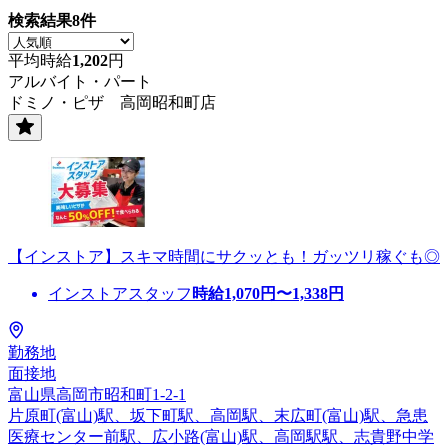
検索結果
8
件
平均時給
1,202
円
アルバイト・パート
ドミノ・ピザ 高岡昭和町店
【インストア】スキマ時間にサクッとも！ガッツリ稼ぐも◎
インストアスタッフ
時給
1,070
円〜
1,338
円
勤務地
面接地
富山県高岡市昭和町1-2-1
片原町(富山)駅、坂下町駅、高岡駅、末広町(富山)駅、急患
医療センター前駅、広小路(富山)駅、高岡駅駅、志貴野中学