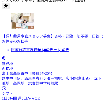
クスリのアオキ 中川栄薬局/医療事務パート(遅番)
【調剤薬局事務スタッフ募集】資格・経験一切不要！日祝は
お休みのお仕事！
医療施設事務
時給
1,062
円〜
1,142
円
勤務地
面接地
富山県高岡市中川栄町5番20号
越中中川駅、急患医療センター前駅、広小路(富山)駅、坂下
町駅、高岡駅、志貴野中学校前駅
シフト
1日5時間 週5日からOK