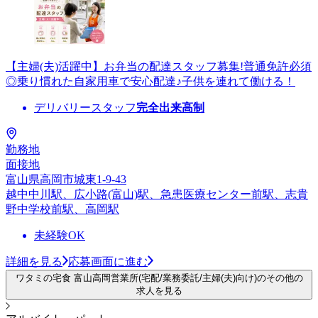
【主婦(夫)活躍中】お弁当の配達スタッフ募集!普通免許必須
◎乗り慣れた自家用車で安心配達♪子供を連れて働ける！
デリバリースタッフ
完全出来高制
勤務地
面接地
富山県高岡市城東1-9-43
越中中川駅、広小路(富山)駅、急患医療センター前駅、志貴
野中学校前駅、高岡駅
未経験OK
詳細を見る
応募画面に進む
ワタミの宅食 富山高岡営業所(宅配/業務委託/主婦(夫)向け)のその他の
求人を見る