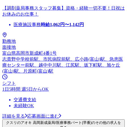
【調剤薬局事務スタッフ募集】資格・経験一切不要！日祝は
お休みのお仕事！
医療施設事務
時給
1,062
円〜
1,142
円
勤務地
面接地
富山県高岡市新成町4番1号
志貴野中学校前駅、市民病院前駅、広小路(富山)駅、急患医
療センター前駅、越中中川駅、江尻駅、坂下町駅、旭ケ丘
(富山)駅、片原町(富山)駅
シフト
1日5時間 週5日からOK
交通費支給
未経験OK
詳細を見る
応募画面に進む
クスリのアオキ 高岡新成薬局/医療事務パート(早番)のその他の求人を