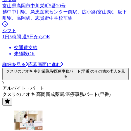
富山県高岡市中川栄町5番20号
越中中川駅、急患医療センター前駅、広小路(富山)駅、坂下
町駅、高岡駅、志貴野中学校前駅
シフト
1日5時間 週5日からOK
交通費支給
未経験OK
詳細を見る
応募画面に進む
クスリのアオキ 中川栄薬局/医療事務パート(早番)のその他の求人を見
る
アルバイト・パート
クスリのアオキ 高岡新成薬局/医療事務パート(早番)