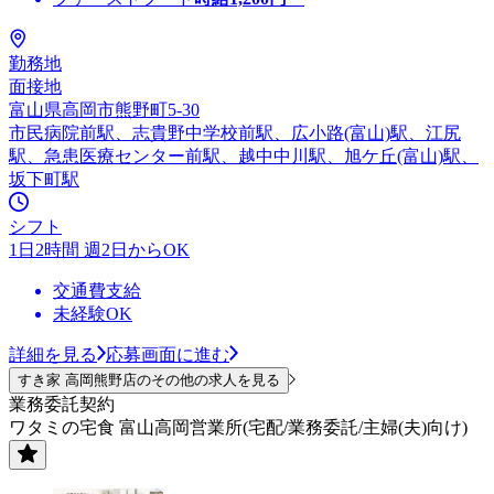
勤務地
面接地
富山県高岡市熊野町5-30
市民病院前駅、志貴野中学校前駅、広小路(富山)駅、江尻
駅、急患医療センター前駅、越中中川駅、旭ケ丘(富山)駅、
坂下町駅
シフト
1日2時間 週2日からOK
交通費支給
未経験OK
詳細を見る
応募画面に進む
すき家 高岡熊野店のその他の求人を見る
業務委託契約
ワタミの宅食 富山高岡営業所(宅配/業務委託/主婦(夫)向け)