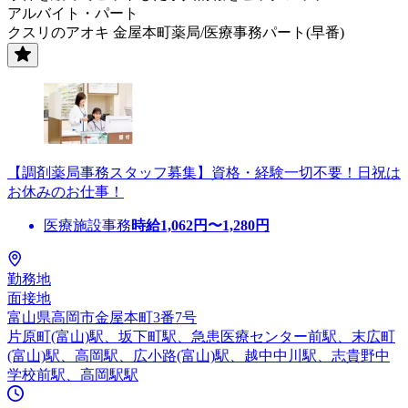
アルバイト・パート
クスリのアオキ 金屋本町薬局/医療事務パート(早番)
【調剤薬局事務スタッフ募集】資格・経験一切不要！日祝は
お休みのお仕事！
医療施設事務
時給
1,062
円〜
1,280
円
勤務地
面接地
富山県高岡市金屋本町3番7号
片原町(富山)駅、坂下町駅、急患医療センター前駅、末広町
(富山)駅、高岡駅、広小路(富山)駅、越中中川駅、志貴野中
学校前駅、高岡駅駅