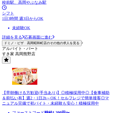
校前駅、高岡やぶなみ駅
シフト
1日3時間 週3日からOK
未経験OK
詳細を見る
応募画面に進む
ドミノ・ピザ 高岡昭和町店のその他の求人を見る
アルバイト・パート
すき家 高岡熊野店
【早朝働ける方歓迎(手当あり)】◎積極採用中◎【食事補助
＆前払い有】週2・1日2h～OK！セルフレジで簡単接客◎マ
ニュアル完備で初バイト・未経験も安心！積極採用中
ファーストフード
時給
1,200
円〜