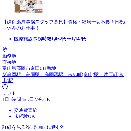
【調剤薬局事務スタッフ募集】資格・経験一切不要！日祝は
お休みのお仕事！
医療施設事務
時給
1,062
円〜
1,142
円
勤務地
面接地
富山県高岡市京田611番地
新高岡駅、高岡駅、高岡駅駅、末広町(富山)駅、片原町(富
山)駅
シフト
1日5時間 週5日からOK
交通費支給
未経験OK
詳細を見る
応募画面に進む