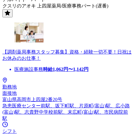
クスリのアオキ 上四屋薬局/医療事務パート(遅番)
【調剤薬局事務スタッフ募集】資格・経験一切不要！日祝は
お休みのお仕事！
医療施設事務
時給
1,062
円〜
1,142
円
勤務地
面接地
富山県高岡市上四屋2番20号
急患医療センター前駅、坂下町駅、片原町(富山)駅、広小路
(富山)駅、志貴野中学校前駅、末広町(富山)駅、市民病院前
駅
シフト