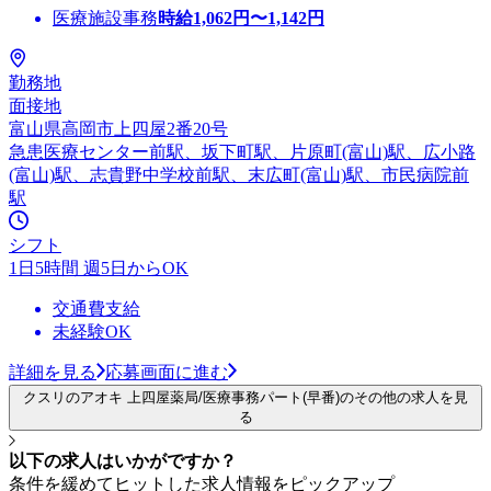
医療施設事務
時給
1,062
円〜
1,142
円
勤務地
面接地
富山県高岡市上四屋2番20号
急患医療センター前駅、坂下町駅、片原町(富山)駅、広小路
(富山)駅、志貴野中学校前駅、末広町(富山)駅、市民病院前
駅
シフト
1日5時間 週5日からOK
交通費支給
未経験OK
詳細を見る
応募画面に進む
クスリのアオキ 上四屋薬局/医療事務パート(早番)のその他の求人を見
る
以下の求人はいかがですか？
条件を緩めてヒットした求人情報をピックアップ