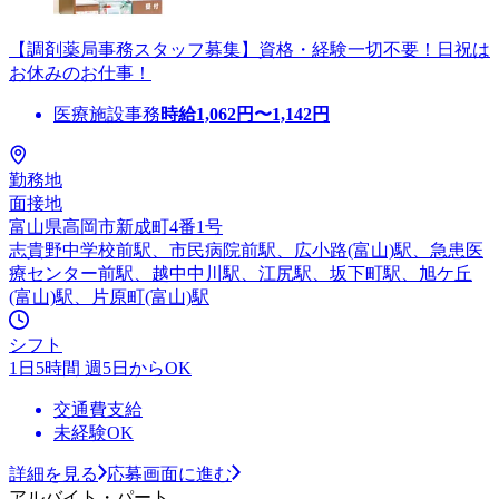
【調剤薬局事務スタッフ募集】資格・経験一切不要！日祝は
お休みのお仕事！
医療施設事務
時給
1,062
円〜
1,142
円
勤務地
面接地
富山県高岡市新成町4番1号
志貴野中学校前駅、市民病院前駅、広小路(富山)駅、急患医
療センター前駅、越中中川駅、江尻駅、坂下町駅、旭ケ丘
(富山)駅、片原町(富山)駅
シフト
1日5時間 週5日からOK
交通費支給
未経験OK
詳細を見る
応募画面に進む
アルバイト・パート