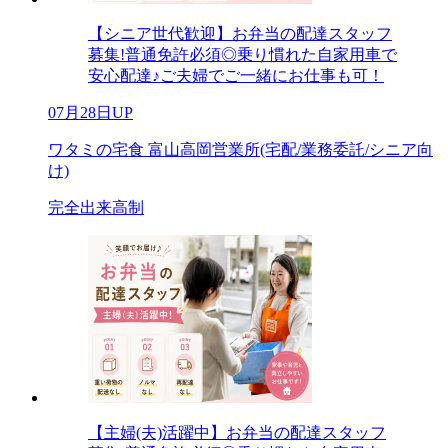
【シニア世代歓迎】お弁当の配達スタッフ
募集!普通免許必須◎乗り慣れた自家用車で
安心配達♪ご夫婦でご一緒にお仕事も可！
07月28日UP
ワタミの宅食 富山高岡営業所(宅配/業務委託/シニア向
け)
完全出来高制
【主婦(夫)活躍中】お弁当の配達スタッフ