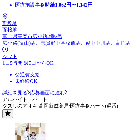
医療施設事務
時給
1,062
円〜
1,142
円
勤務地
面接地
富山県高岡市広小路2番3号
広小路(富山)駅、志貴野中学校前駅、越中中川駅、高岡駅
シフト
1日5時間 週5日からOK
交通費支給
未経験OK
詳細を見る
応募画面に進む
アルバイト・パート
クスリのアオキ 高岡新成薬局/医療事務パート(遅番)