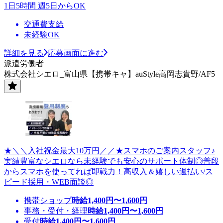
1日5時間 週5日からOK
交通費支給
未経験OK
詳細を見る
応募画面に進む
派遣労働者
株式会社シエロ_富山県【携帯キャ】auStyle高岡志貴野/AF5
★＼＼入社祝金最大10万円／／★スマホのご案内スタッフ♪
実績豊富なシエロなら未経験でも安心のサポート体制◎普段
からスマホを使ってれば即戦力！高収入＆嬉しい週払い/ス
ピード採用・WEB面談◎
携帯ショップ
時給
1,400
円〜
1,600
円
事務・受付・経理
時給
1,400
円〜
1,600
円
受付
時給
1,400
円〜
1,600
円