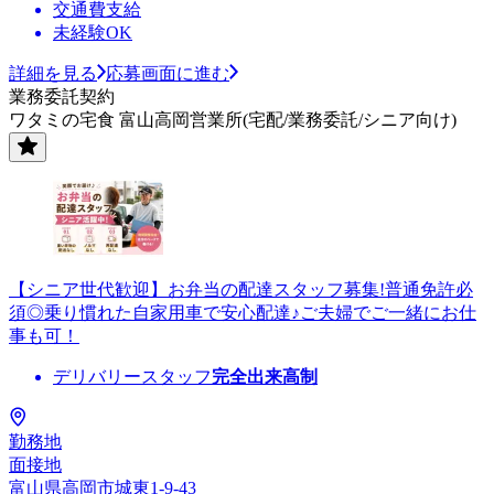
交通費支給
未経験OK
詳細を見る
応募画面に進む
業務委託契約
ワタミの宅食 富山高岡営業所(宅配/業務委託/シニア向け)
【シニア世代歓迎】お弁当の配達スタッフ募集!普通免許必
須◎乗り慣れた自家用車で安心配達♪ご夫婦でご一緒にお仕
事も可！
デリバリースタッフ
完全出来高制
勤務地
面接地
富山県高岡市城東1-9-43