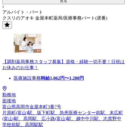
見る
アルバイト・パート
クスリのアオキ 金屋本町薬局/医療事務パート(遅番)
【調剤薬局事務スタッフ募集】資格・経験一切不要！日祝は
お休みのお仕事！
医療施設事務
時給
1,062
円〜
1,280
円
勤務地
面接地
富山県高岡市金屋本町3番7号
片原町(富山)駅、坂下町駅、急患医療センター前駅、末広町
(富山)駅、高岡駅、広小路(富山)駅、越中中川駅、志貴野中
学校前駅、高岡駅駅