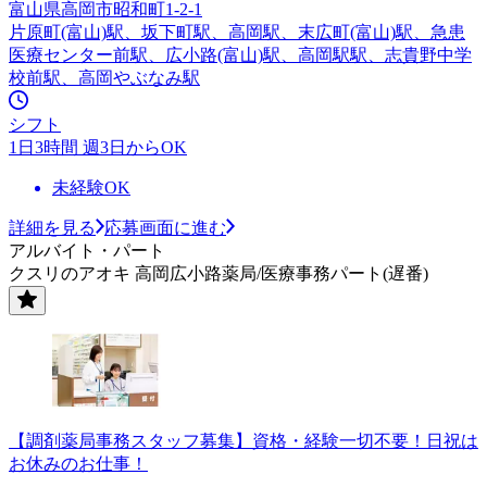
富山県高岡市昭和町1-2-1
片原町(富山)駅、坂下町駅、高岡駅、末広町(富山)駅、急患
医療センター前駅、広小路(富山)駅、高岡駅駅、志貴野中学
校前駅、高岡やぶなみ駅
シフト
1日3時間 週3日からOK
未経験OK
詳細を見る
応募画面に進む
アルバイト・パート
クスリのアオキ 高岡広小路薬局/医療事務パート(遅番)
【調剤薬局事務スタッフ募集】資格・経験一切不要！日祝は
お休みのお仕事！