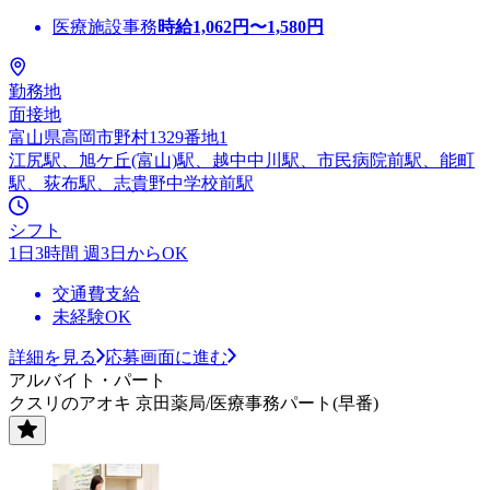
医療施設事務
時給
1,062
円〜
1,580
円
勤務地
面接地
富山県高岡市野村1329番地1
江尻駅、旭ケ丘(富山)駅、越中中川駅、市民病院前駅、能町
駅、荻布駅、志貴野中学校前駅
シフト
1日3時間 週3日からOK
交通費支給
未経験OK
詳細を見る
応募画面に進む
アルバイト・パート
クスリのアオキ 京田薬局/医療事務パート(早番)