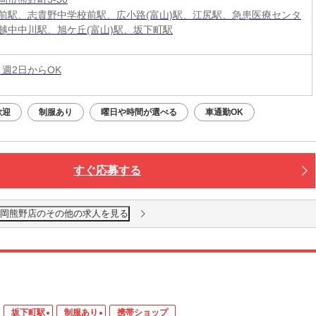
前駅、志貴野中学校前駅、広小路(富山)駅、江尻駅、急患医療センタ
越中中川駅、旭ケ丘(富山)駅、坂下町駅
 週2日からOK
歓迎
制服あり
曜日や時間が選べる
車通勤OK
すぐ応募する
高岡熊野店のその他の求人を見る
坂下町駅
制服あり
携帯ショップ