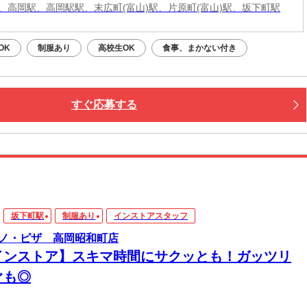
、高岡駅、高岡駅駅、末広町(富山)駅、片原町(富山)駅、坂下町駅
OK
制服あり
高校生OK
食事、まかない付き
すぐ応募する
坂下町駅
制服あり
インストアスタッフ
ノ・ピザ 高岡昭和町店
インストア】スキマ時間にサクッとも！ガッツリ
ぐも◎