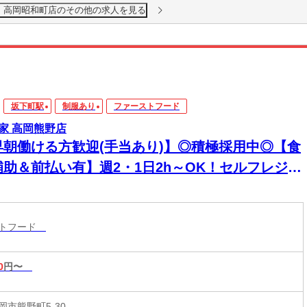
 高岡昭和町店のその他の求人を見る
坂下町駅
制服あり
ファーストフード
家 高岡熊野店
早朝働ける方歓迎(手当あり)】◎積極採用中◎【食
補助＆前払い有】週2・1日2h～OK！セルフレジで
単接客◎マニュアル完備で初バイト・未経験も安
！積極採用中
ストフード
0
円〜
岡市熊野町5-30