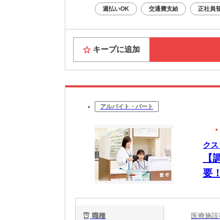
週払いOK
交通費支給
正社員
キープに追加
アルバイト・パート
クス
【
要
職種
医療施