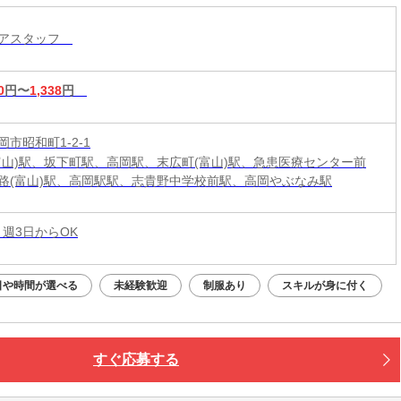
トアスタッフ
0
円〜
1,338
円
市昭和町1-2-1
富山)駅、坂下町駅、高岡駅、末広町(富山)駅、急患医療センター前
路(富山)駅、高岡駅駅、志貴野中学校前駅、高岡やぶなみ駅
 週3日からOK
日や時間が選べる
未経験歓迎
制服あり
スキルが身に付く
すぐ応募する