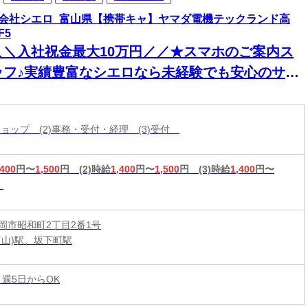
会社シエロ_富山県【携帯キャ】ヤマダ電機テックランド高
F5
＼＼入社祝金最大10万円／／★スマホのご案内ス
ッフ♪実績豊富なシエロなら未経験でも安心のサポ
ト体制◎普段からスマホを使ってれば即戦力！高
入＆嬉しい週払い/スピード採用・WEB面談◎
帯ショップ (2)事務・受付・経理 (3)受付
,400
円〜
1,500
円
(2)時給
1,400
円〜
1,500
円
(3)時給
1,400
円〜
岡市昭和町2丁目2番1号
富山)駅、坂下町駅
 週5日からOK