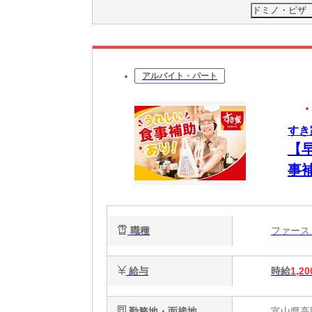
ドミノ・ピザ
アルバイト・パート
すき
【
事
簡
心
職種
ファー
給与
時給
1,20
勤務地・面接地
富山県高