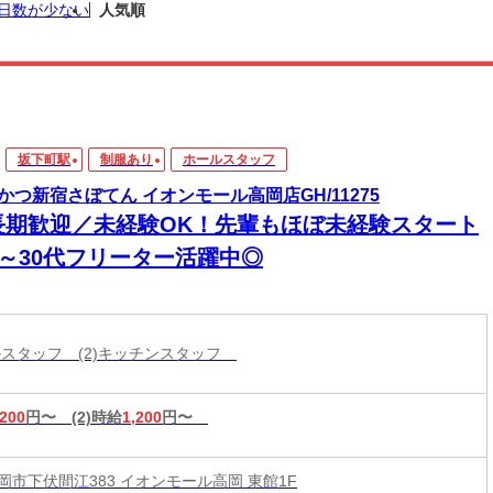
日数が少ない
人気順
坂下町駅
制服あり
ホールスタッフ
かつ新宿さぼてん イオンモール高岡店GH/11275
長期歓迎／未経験OK！先輩もほぼ未経験スタート
0～30代フリーター活躍中◎
ールスタッフ (2)キッチンスタッフ
,200
円〜
(2)時給
1,200
円〜
岡市下伏間江383 イオンモール高岡 東館1F