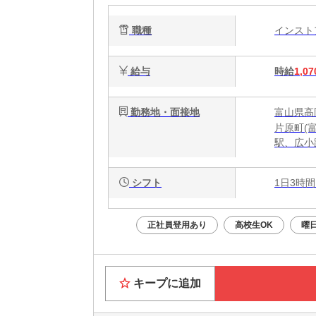
職種
インス
給与
時給
1,07
勤務地・面接地
富山県高岡
片原町(
駅、広小
シフト
1日3時間
正社員登用あり
高校生OK
曜
キープに追加