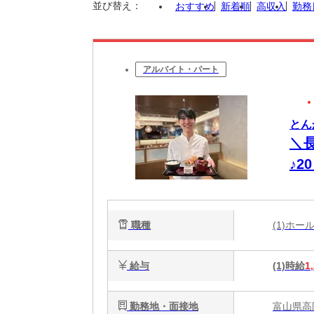
並び替え：
おすすめ
新着順
高収入
勤務
アルバイト・パート
とん
＼
♪2
職種
(1)ホ
給与
(1)時給
1
勤務地・面接地
富山県高