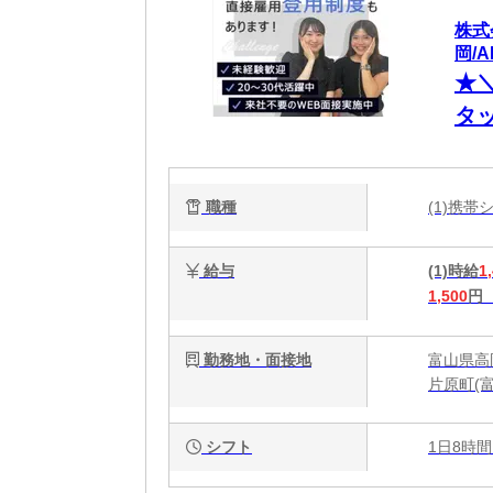
株式
岡/A
★
タ
ー
収
職種
(1)携
給与
(1)時給
1
1,500
円
勤務地・面接地
富山県高
片原町(
シフト
1日8時間