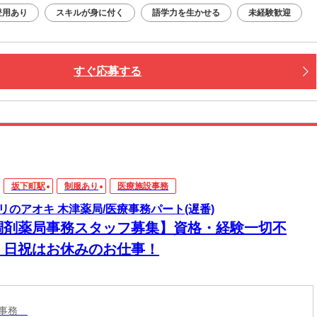
登用あり
スキルが身に付く
語学力を生かせる
未経験歓迎
すぐ応募する
坂下町駅
制服あり
医療施設事務
リのアオキ 木津薬局/医療事務パート(遅番)
調剤薬局事務スタッフ募集】資格・経験一切不
！日祝はお休みのお仕事！
設事務