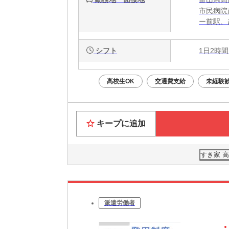
市民病院
ー前駅、
シフト
1日2時間
高校生OK
交通費支給
未経験
キープに追加
すき家 
派遣労働者