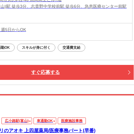
富山)駅 徒歩3分、志貴野中学校前駅 徒歩6分、急患医療センター前駅
 週5日からOK
勤OK
スキルが身に付く
交通費支給
すぐ応募する
広小路駅(富山)
車通勤OK
医療施設事務
リのアオキ 上四屋薬局/医療事務パート(早番)