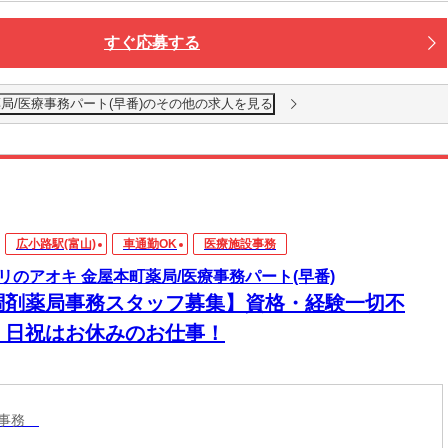
すぐ応募する
局/医療事務パート(早番)のその他の求人を見る
広小路駅(富山)
車通勤OK
医療施設事務
リのアオキ 金屋本町薬局/医療事務パート(早番)
調剤薬局事務スタッフ募集】資格・経験一切不
！日祝はお休みのお仕事！
設事務