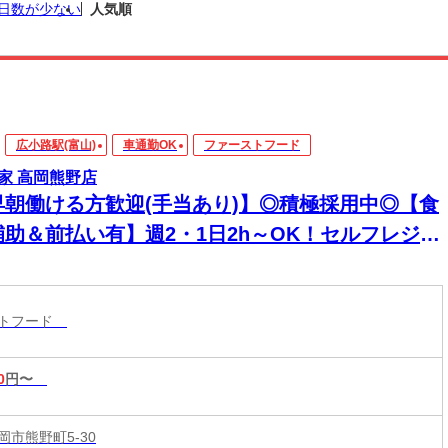
日数が少ない
人気順
広小路駅(富山)
車通勤OK
ファーストフード
家 高岡熊野店
早朝働ける方歓迎(手当あり)】◎積極採用中◎【食
補助＆前払い有】週2・1日2h～OK！セルフレジで
単接客◎マニュアル完備で初バイト・未経験も安
！積極採用中
ストフード
0
円〜
岡市熊野町5-30