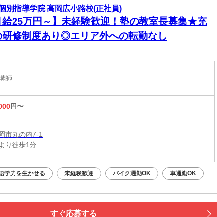
個別指導学院 高岡広小路校(正社員)
月給25万円～】未経験歓迎！塾の教室長募集★充
の研修制度あり◎エリア外への転勤なし
導講師
000
円〜
岡市丸の内7-1
より徒歩1分
語学力を生かせる
未経験歓迎
バイク通勤OK
車通勤OK
すぐ応募する