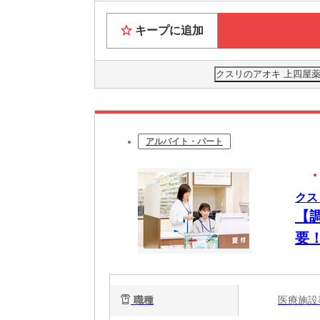
キープに追加
クスリのアオキ 上四屋薬
アルバイト・パート
クス
【
要
職種
医療施