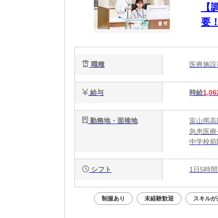
【
要
職種
医療施
給与
時給
1,06
勤務地・面接地
富山県高
急患医療
中学校前
シフト
1日5時間
制服あり
未経験歓迎
スキルが