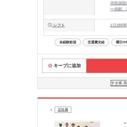
市民病院
ー前駅、
シフト
1日2時間
未経験歓迎
交通費支給
曜日や
キープに追加
すき家 
正社員