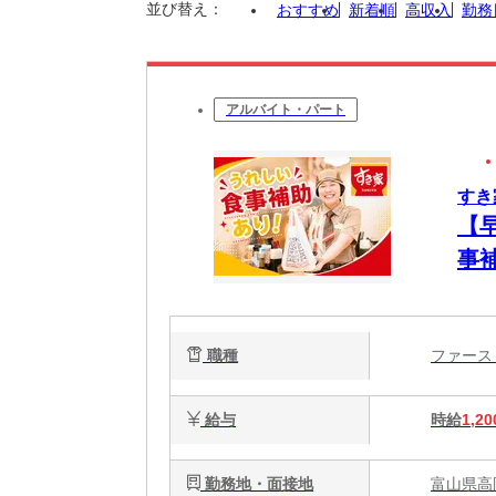
並び替え：
おすすめ
新着順
高収入
勤務
アルバイト・パート
すき
【
事
簡
心
職種
ファー
給与
時給
1,20
勤務地・面接地
富山県高