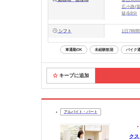
広小路(
徒歩8分
シフト
1日7時間
車通勤OK
未経験歓迎
バイク通
キープに追加
アルバイト・パート
クス