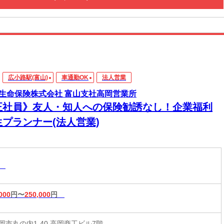
広小路駅(富山)
車通勤OK
法人営業
生命保険株式会社 富山支社高岡営業所
正社員》友人・知人への保険勧誘なし！企業福利
生プランナー(法人営業)
業
000
円〜
250,000
円
岡市丸の内1-40 高岡商工ビル7階