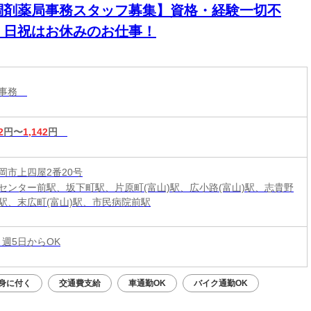
調剤薬局事務スタッフ募集】資格・経験一切不
！日祝はお休みのお仕事！
設事務
2
円〜
1,142
円
岡市上四屋2番20号
センター前駅、坂下町駅、片原町(富山)駅、広小路(富山)駅、志貴野
駅、末広町(富山)駅、市民病院前駅
 週5日からOK
身に付く
交通費支給
車通勤OK
バイク通勤OK