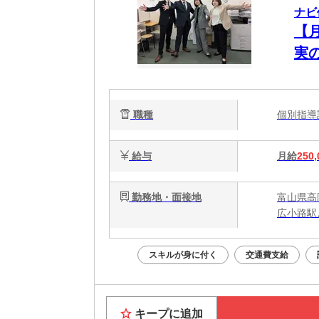
ナビ
【
実
職種
個別指
給与
月給
250,
勤務地・面接地
富山県高
広小路駅
スキルが身に付く
交通費支給
キープに追加