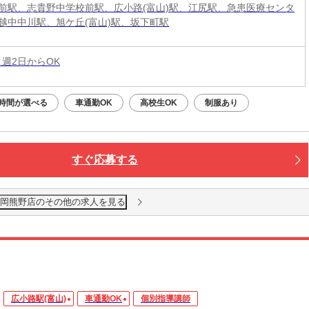
前駅、志貴野中学校前駅、広小路(富山)駅、江尻駅、急患医療センタ
越中中川駅、旭ケ丘(富山)駅、坂下町駅
 週2日からOK
時間が選べる
車通勤OK
高校生OK
制服あり
すぐ応募する
高岡熊野店のその他の求人を見る
広小路駅(富山)
車通勤OK
個別指導講師