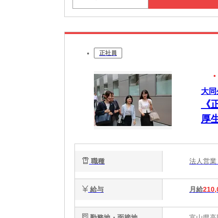
正社員
大同
《
厚
職種
法人営
給与
月給
210,
勤務地・面接地
富山県高