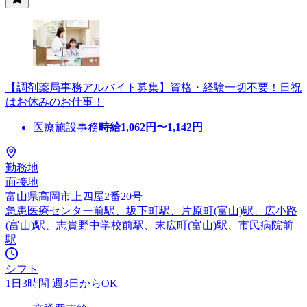
【調剤薬局事務アルバイト募集】資格・経験一切不要！日祝
はお休みのお仕事！
医療施設事務
時給
1,062
円〜
1,142
円
勤務地
面接地
富山県高岡市上四屋2番20号
急患医療センター前駅、坂下町駅、片原町(富山)駅、広小路
(富山)駅、志貴野中学校前駅、末広町(富山)駅、市民病院前
駅
シフト
1日3時間 週3日からOK