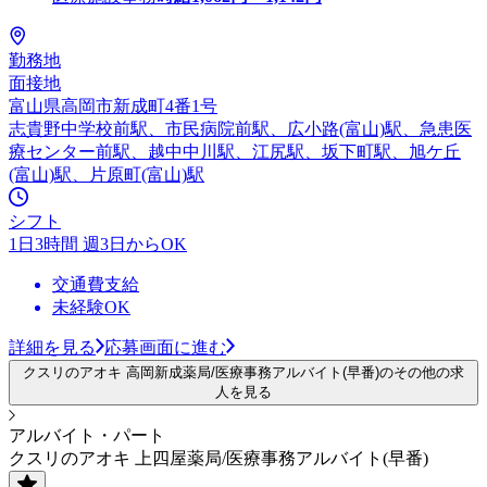
勤務地
面接地
富山県高岡市新成町4番1号
志貴野中学校前駅、市民病院前駅、広小路(富山)駅、急患医
療センター前駅、越中中川駅、江尻駅、坂下町駅、旭ケ丘
(富山)駅、片原町(富山)駅
シフト
1日3時間 週3日からOK
交通費支給
未経験OK
詳細を見る
応募画面に進む
クスリのアオキ 高岡新成薬局/医療事務アルバイト(早番)のその他の求
人を見る
アルバイト・パート
クスリのアオキ 上四屋薬局/医療事務アルバイト(早番)