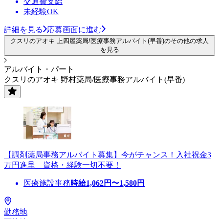
交通費支給
未経験OK
詳細を見る
応募画面に進む
クスリのアオキ 上四屋薬局/医療事務アルバイト(早番)のその他の求人
を見る
アルバイト・パート
クスリのアオキ 野村薬局/医療事務アルバイト(早番)
【調剤薬局事務アルバイト募集】今がチャンス！入社祝金3
万円進呈 資格・経験一切不要！
医療施設事務
時給
1,062
円〜
1,580
円
勤務地