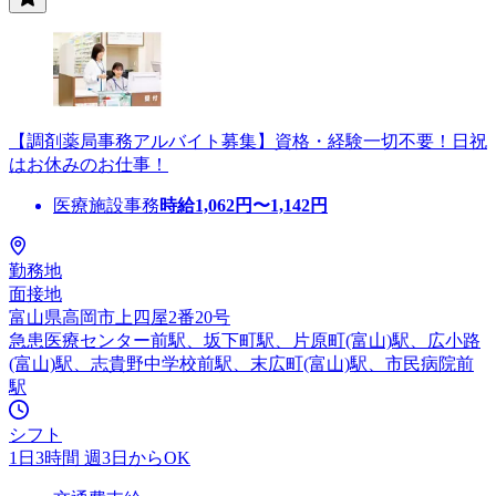
【調剤薬局事務アルバイト募集】資格・経験一切不要！日祝
はお休みのお仕事！
医療施設事務
時給
1,062
円〜
1,142
円
勤務地
面接地
富山県高岡市上四屋2番20号
急患医療センター前駅、坂下町駅、片原町(富山)駅、広小路
(富山)駅、志貴野中学校前駅、末広町(富山)駅、市民病院前
駅
シフト
1日3時間 週3日からOK