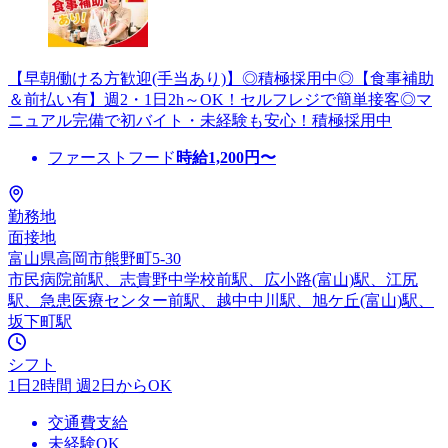
【早朝働ける方歓迎(手当あり)】◎積極採用中◎【食事補助
＆前払い有】週2・1日2h～OK！セルフレジで簡単接客◎マ
ニュアル完備で初バイト・未経験も安心！積極採用中
ファーストフード
時給
1,200
円〜
勤務地
面接地
富山県高岡市熊野町5-30
市民病院前駅、志貴野中学校前駅、広小路(富山)駅、江尻
駅、急患医療センター前駅、越中中川駅、旭ケ丘(富山)駅、
坂下町駅
シフト
1日2時間 週2日からOK
交通費支給
未経験OK