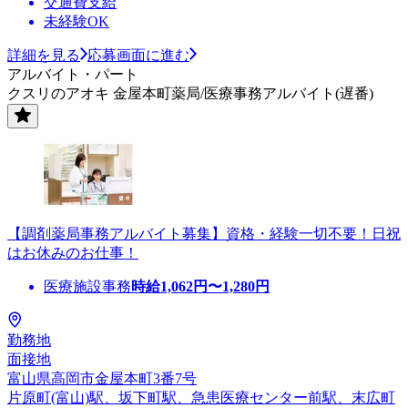
交通費支給
未経験OK
詳細を見る
応募画面に進む
アルバイト・パート
クスリのアオキ 金屋本町薬局/医療事務アルバイト(遅番)
【調剤薬局事務アルバイト募集】資格・経験一切不要！日祝
はお休みのお仕事！
医療施設事務
時給
1,062
円〜
1,280
円
勤務地
面接地
富山県高岡市金屋本町3番7号
片原町(富山)駅、坂下町駅、急患医療センター前駅、末広町