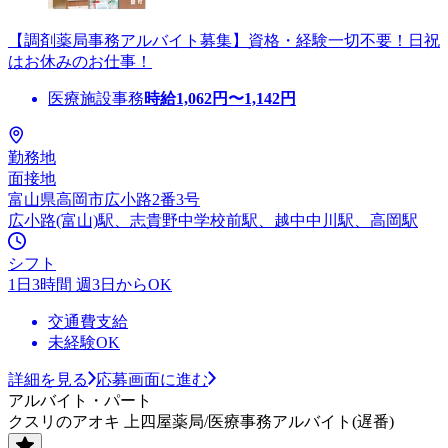
【調剤薬局事務アルバイト募集】資格・経験一切不要！日祝
はお休みのお仕事！
医療施設事務
時給
1,062
円〜
1,142
円
勤務地
面接地
富山県高岡市広小路2番3号
広小路(富山)駅、志貴野中学校前駅、越中中川駅、高岡駅
シフト
1日3時間 週3日からOK
交通費支給
未経験OK
詳細を見る
応募画面に進む
アルバイト・パート
クスリのアオキ 上四屋薬局/医療事務アルバイト(遅番)