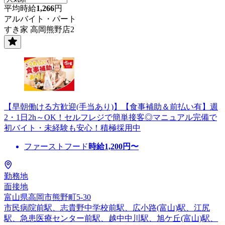
平均時給
1,266
円
アルバイト・パート
すき家 高岡熊野店2
【早朝働ける方歓迎(手当あり)】【食事補助＆前払い有】週
2・1日2h～OK！セルフレジで簡単接客◎マニュアル完備で
初バイト・未経験も安心！積極採用中
ファーストフード
時給
1,200
円〜
勤務地
面接地
富山県高岡市熊野町5-30
市民病院前駅、志貴野中学校前駅、広小路(富山)駅、江尻
駅、急患医療センター前駅、越中中川駅、旭ケ丘(富山)駅、