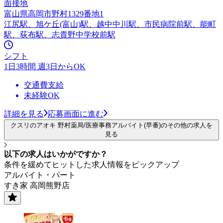
面接地
富山県高岡市野村1329番地1
江尻駅、旭ケ丘(富山)駅、越中中川駅、市民病院前駅、能町
駅、荻布駅、志貴野中学校前駅
シフト
1日3時間 週3日からOK
交通費支給
未経験OK
詳細を見る
応募画面に進む
クスリのアオキ 野村薬局/医療事務アルバイト(早番)のその他の求人を
見る
以下の求人はいかがですか？
条件を緩めてヒットした求人情報をピックアップ
アルバイト・パート
すき家 高岡熊野店