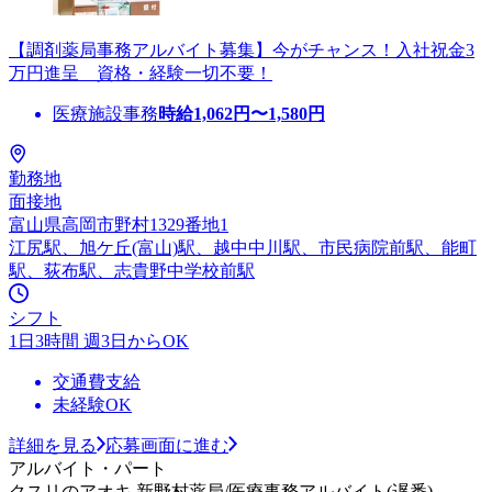
【調剤薬局事務アルバイト募集】今がチャンス！入社祝金3
万円進呈 資格・経験一切不要！
医療施設事務
時給
1,062
円〜
1,580
円
勤務地
面接地
富山県高岡市野村1329番地1
江尻駅、旭ケ丘(富山)駅、越中中川駅、市民病院前駅、能町
駅、荻布駅、志貴野中学校前駅
シフト
1日3時間 週3日からOK
交通費支給
未経験OK
詳細を見る
応募画面に進む
アルバイト・パート
クスリのアオキ 新野村薬局/医療事務アルバイト(遅番)