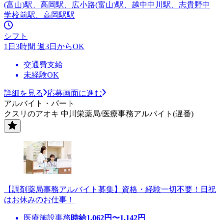
(富山)駅、高岡駅、広小路(富山)駅、越中中川駅、志貴野中
学校前駅、高岡駅駅
シフト
1日3時間 週3日からOK
交通費支給
未経験OK
詳細を見る
応募画面に進む
アルバイト・パート
クスリのアオキ 中川栄薬局/医療事務アルバイト(遅番)
【調剤薬局事務アルバイト募集】資格・経験一切不要！日祝
はお休みのお仕事！
医療施設事務
時給
1,062
円〜
1,142
円