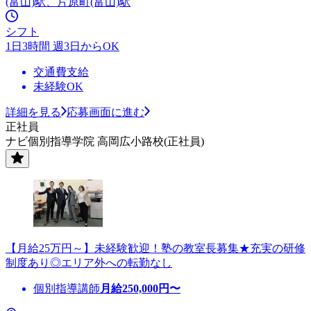
(富山)駅、片原町(富山)駅
シフト
1日3時間 週3日からOK
交通費支給
未経験OK
詳細を見る
応募画面に進む
正社員
ナビ個別指導学院 高岡広小路校(正社員)
【月給25万円～】未経験歓迎！塾の教室長募集★充実の研修
制度あり◎エリア外への転勤なし
個別指導講師
月給
250,000
円〜