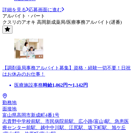
詳細を見る
応募画面に進む
アルバイト・パート
クスリのアオキ 高岡新成薬局/医療事務アルバイト(遅番)
【調剤薬局事務アルバイト募集】資格・経験一切不要！日祝
はお休みのお仕事！
医療施設事務
時給
1,062
円〜
1,142
円
勤務地
面接地
富山県高岡市新成町4番1号
志貴野中学校前駅、市民病院前駅、広小路(富山)駅、急患医
療センター前駅、越中中川駅、江尻駅、坂下町駅、旭ケ丘