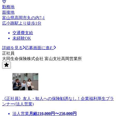
勤務地
面接地
富山県高岡市丸の内7-1
広小路駅より徒歩1分
交通費支給
未経験OK
詳細を見る
応募画面に進む
正社員
大同生命保険株式会社 富山支社高岡営業所
《正社員》友人・知人への保険勧誘なし！企業福利厚生プラ
ンナー(法人営業)
法人営業
月給
210,000
円〜
250,000
円