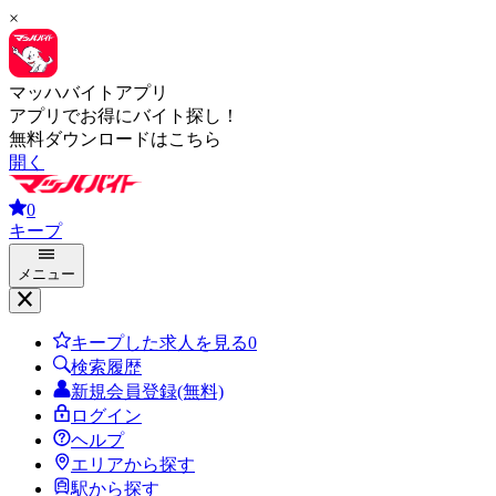
×
マッハバイトアプリ
アプリでお得にバイト探し！
無料ダウンロードはこちら
開く
0
キープ
メニュー
キープした求人を見る
0
検索履歴
新規会員登録(無料)
ログイン
ヘルプ
エリアから探す
駅から探す