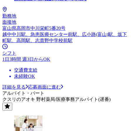
勤務地
面接地
富山県高岡市中川栄町5番20号
越中中川駅、急患医療センター前駅、広小路(富山)駅、坂下
町駅、高岡駅、志貴野中学校前駅
シフト
1日3時間 週3日からOK
交通費支給
未経験OK
詳細を見る
応募画面に進む
アルバイト・パート
クスリのアオキ 野村薬局/医療事務アルバイト(遅番)