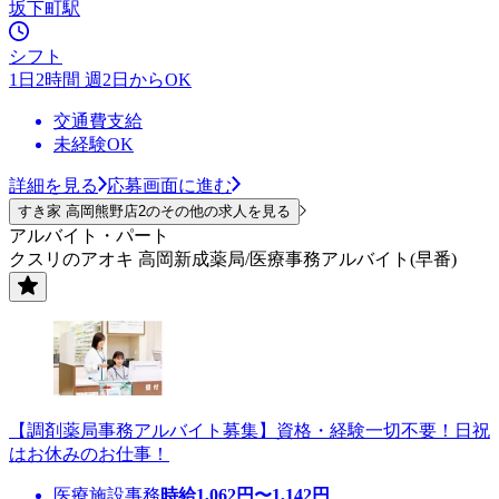
坂下町駅
シフト
1日2時間 週2日からOK
交通費支給
未経験OK
詳細を見る
応募画面に進む
すき家 高岡熊野店2のその他の求人を見る
アルバイト・パート
クスリのアオキ 高岡新成薬局/医療事務アルバイト(早番)
【調剤薬局事務アルバイト募集】資格・経験一切不要！日祝
はお休みのお仕事！
医療施設事務
時給
1,062
円〜
1,142
円