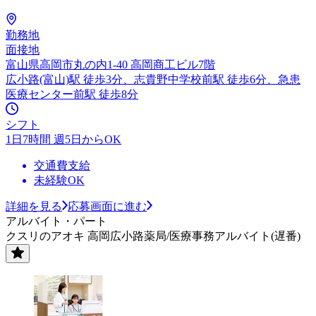
勤務地
面接地
富山県高岡市丸の内1-40 高岡商工ビル7階
広小路(富山)駅 徒歩3分、志貴野中学校前駅 徒歩6分、急患
医療センター前駅 徒歩8分
シフト
1日7時間 週5日からOK
交通費支給
未経験OK
詳細を見る
応募画面に進む
アルバイト・パート
クスリのアオキ 高岡広小路薬局/医療事務アルバイト(遅番)