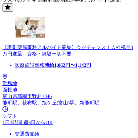
【調剤薬局事務アルバイト募集】今がチャンス！入社祝金3
万円進呈 資格・経験一切不要！
医療施設事務
時給
1,062
円〜
1,142
円
勤務地
面接地
富山県高岡市野村1846
能町駅、荻布駅、旭ケ丘(富山)駅、新能町駅
シフト
1日3時間 週3日からOK
交通費支給