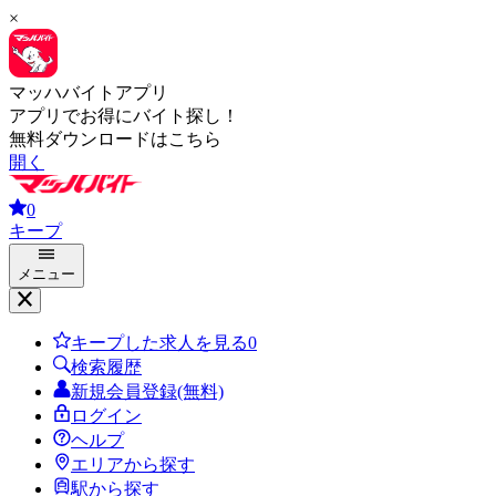
×
マッハバイトアプリ
アプリでお得にバイト探し！
無料ダウンロードはこちら
開く
0
キープ
メニュー
キープした求人を見る
0
検索履歴
新規会員登録(無料)
ログイン
ヘルプ
エリアから探す
駅から探す