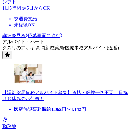
シフト
1日5時間 週5日からOK
交通費支給
未経験OK
詳細を見る
応募画面に進む
アルバイト・パート
クスリのアオキ 高岡新成薬局/医療事務アルバイト(遅番)
【調剤薬局事務アルバイト募集】資格・経験一切不要！日祝
はお休みのお仕事！
医療施設事務
時給
1,062
円〜
1,142
円
勤務地