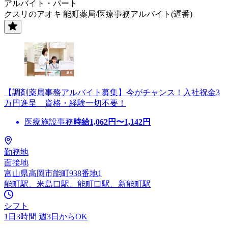
アルバイト・パート
クスリのアオキ 能町薬局/医療事務アルバイト(遅番)
【調剤薬局事務アルバイト募集】今がチャンス！入社祝金3
万円進呈 資格・経験一切不要！
医療施設事務
時給
1,062
円〜
1,142
円
勤務地
面接地
富山県高岡市能町938番地1
能町駅、米島口駅、能町口駅、新能町駅
シフト
1日3時間 週3日からOK