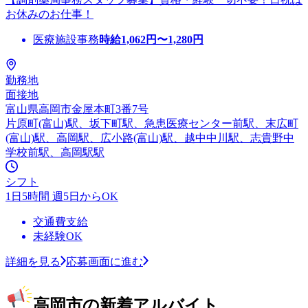
お休みのお仕事！
医療施設事務
時給
1,062
円〜
1,280
円
勤務地
面接地
富山県高岡市金屋本町3番7号
片原町(富山)駅、坂下町駅、急患医療センター前駅、末広町
(富山)駅、高岡駅、広小路(富山)駅、越中中川駅、志貴野中
学校前駅、高岡駅駅
シフト
1日5時間 週5日からOK
交通費支給
未経験OK
詳細を見る
応募画面に進む
高岡市の新着アルバイト