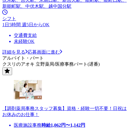
伏木駅、吉久駅、米島口駅、新吉久駅、能町駅、能町口駅、
新能町駅、中伏木駅、越中国分駅
シフト
1日5時間 週5日からOK
交通費支給
未経験OK
詳細を見る
応募画面に進む
アルバイト・パート
クスリのアオキ 立野薬局/医療事務パート(遅番)
【調剤薬局事務スタッフ募集】資格・経験一切不要！日祝は
お休みのお仕事！
医療施設事務
時給
1,062
円〜
1,142
円