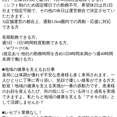
（シフト制のため固定曜日での勤務不可。希望休日は月2日
分まで指定可能で、その他の休日は運営都合で決定させてい
ただきます。）
3)店舗運営の都合上、通勤12km圏内での異動・応援に対応
できる方
長期勤務できる方。
週5日・1日5時間程度勤務できる方。
・WワークOK
(規定あり:他社の勤務時間を含め1日8時間未満かつ週40時間
未満で働ける方)
■地域の健康を支えるお仕事
薬局には体調が優れず不安な患者様も多く来局されます。一
人ひとりに丁寧に寄り添い、笑顔で優しい接客ができる方大
歓迎！地域の健康を支える実感が一番の原動力です。患者様
のお顔を覚えるたび、街の役に立っている誇りと成長を実感
できますよ。私たちと地域の健康を支える『アオキの顔』と
して活躍しませんか？
■レセプト業務なし！