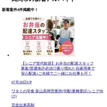
新着案件4件掲載中！
【シニア世代歓迎】お弁当の配達スタッフ
募集!普通免許必須◎乗り慣れた自家用車で
安心配達♪ご夫婦でご一緒にお仕事も可！
07月28日UP
ワタミの宅食 富山高岡営業所(宅配/業務委託/シニア向
け)
完全出来高制