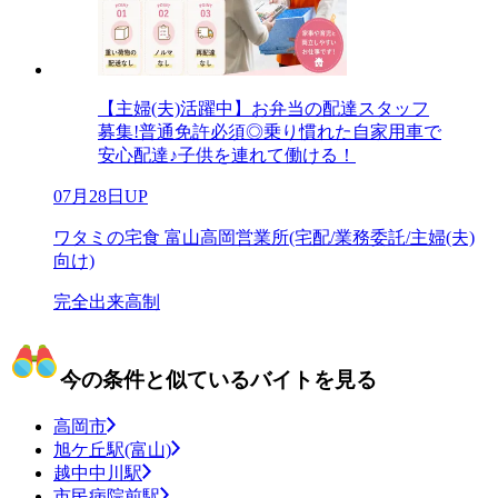
【主婦(夫)活躍中】お弁当の配達スタッフ
募集!普通免許必須◎乗り慣れた自家用車で
安心配達♪子供を連れて働ける！
07月28日UP
ワタミの宅食 富山高岡営業所(宅配/業務委託/主婦(夫)
向け)
完全出来高制
今の条件と似ているバイトを見る
高岡市
旭ケ丘駅(富山)
越中中川駅
市民病院前駅