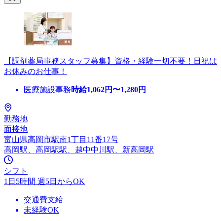
【調剤薬局事務スタッフ募集】資格・経験一切不要！日祝は
お休みのお仕事！
医療施設事務
時給
1,062
円〜
1,280
円
勤務地
面接地
富山県高岡市駅南1丁目11番17号
高岡駅、高岡駅駅、越中中川駅、新高岡駅
シフト
1日5時間 週5日からOK
交通費支給
未経験OK