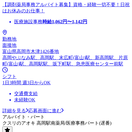
【調剤薬局事務アルバイト募集】資格・経験一切不要！日祝
はお休みのお仕事！
医療施設事務
時給
1,062
円〜
1,142
円
勤務地
面接地
富山県高岡市木津1426番地
高岡やぶなみ駅、高岡駅、末広町(富山)駅、新高岡駅、片原
町(富山)駅、高岡駅駅、坂下町駅、急患医療センター前駅
シフト
1日3時間 週3日からOK
交通費支給
未経験OK
詳細を見る
応募画面に進む
アルバイト・パート
クスリのアオキ 高岡駅南薬局/医療事務パート(遅番)