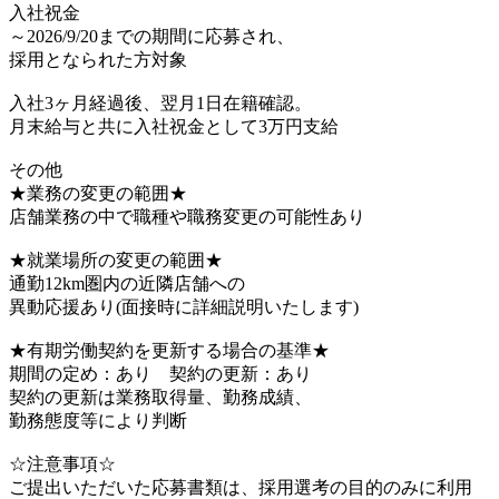
入社祝金
～2026/9/20までの期間に応募され、
採用となられた方対象
入社3ヶ月経過後、翌月1日在籍確認。
月末給与と共に入社祝金として3万円支給
その他
★業務の変更の範囲★
店舗業務の中で職種や職務変更の可能性あり
★就業場所の変更の範囲★
通勤12km圏内の近隣店舗への
異動応援あり(面接時に詳細説明いたします)
★有期労働契約を更新する場合の基準★
期間の定め：あり 契約の更新：あり
契約の更新は業務取得量、勤務成績、
勤務態度等により判断
☆注意事項☆
ご提出いただいた応募書類は、採用選考の目的のみに利用