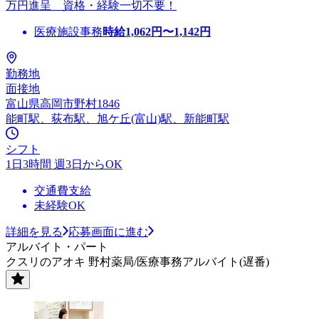
万円進呈 資格・経験一切不要！
医療施設事務
時給
1,062
円〜
1,142
円
勤務地
面接地
富山県高岡市野村1846
能町駅、荻布駅、旭ケ丘(富山)駅、新能町駅
シフト
1日3時間 週3日からOK
交通費支給
未経験OK
詳細を見る
応募画面に進む
アルバイト・パート
クスリのアオキ 野村薬局/医療事務アルバイト(遅番)