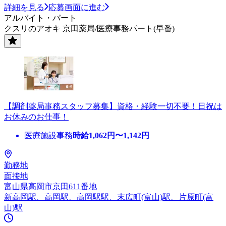
詳細を見る
応募画面に進む
アルバイト・パート
クスリのアオキ 京田薬局/医療事務パート(早番)
【調剤薬局事務スタッフ募集】資格・経験一切不要！日祝は
お休みのお仕事！
医療施設事務
時給
1,062
円〜
1,142
円
勤務地
面接地
富山県高岡市京田611番地
新高岡駅、高岡駅、高岡駅駅、末広町(富山)駅、片原町(富
山)駅