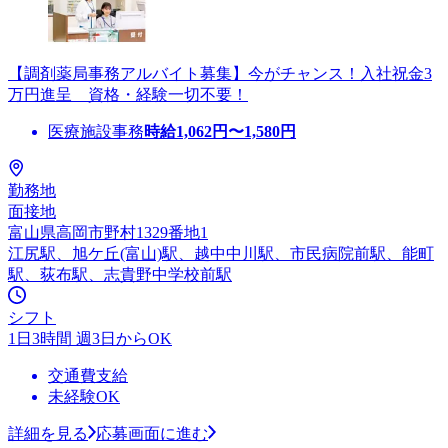
【調剤薬局事務アルバイト募集】今がチャンス！入社祝金3
万円進呈 資格・経験一切不要！
医療施設事務
時給
1,062
円〜
1,580
円
勤務地
面接地
富山県高岡市野村1329番地1
江尻駅、旭ケ丘(富山)駅、越中中川駅、市民病院前駅、能町
駅、荻布駅、志貴野中学校前駅
シフト
1日3時間 週3日からOK
交通費支給
未経験OK
詳細を見る
応募画面に進む