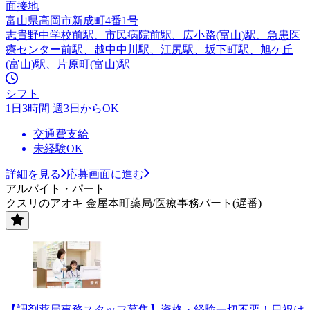
面接地
富山県高岡市新成町4番1号
志貴野中学校前駅、市民病院前駅、広小路(富山)駅、急患医
療センター前駅、越中中川駅、江尻駅、坂下町駅、旭ケ丘
(富山)駅、片原町(富山)駅
シフト
1日3時間 週3日からOK
交通費支給
未経験OK
詳細を見る
応募画面に進む
アルバイト・パート
クスリのアオキ 金屋本町薬局/医療事務パート(遅番)
【調剤薬局事務スタッフ募集】資格・経験一切不要！日祝は