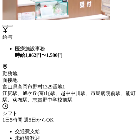
給与
医療施設事務
時給
1,062
円〜
1,580
円
勤務地
面接地
富山県高岡市野村1329番地1
江尻駅、旭ケ丘(富山)駅、越中中川駅、市民病院前駅、能町
駅、荻布駅、志貴野中学校前駅
シフト
1日5時間 週5日からOK
交通費支給
未経験歓迎