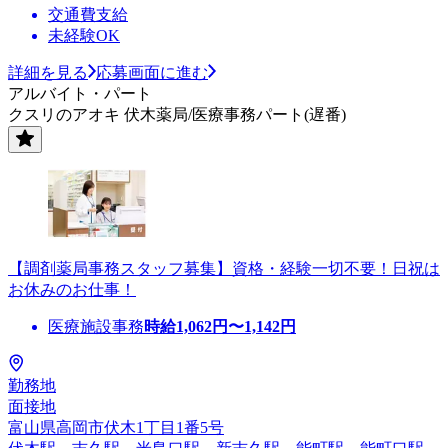
交通費支給
未経験OK
詳細を見る
応募画面に進む
アルバイト・パート
クスリのアオキ 伏木薬局/医療事務パート(遅番)
【調剤薬局事務スタッフ募集】資格・経験一切不要！日祝は
お休みのお仕事！
医療施設事務
時給
1,062
円〜
1,142
円
勤務地
面接地
富山県高岡市伏木1丁目1番5号