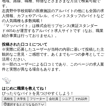
地域、路線、職種、特徴などさまざまな方法で検索可能で
す。
志貴野中学校前駅の医療施設のアルバイトの他にも全国の求
人情報、カフェやアパレル、イベントスタッフのバイトなど
の人気職種も多数掲載！
「マッハバイト」は株式会社リブセンス(東証スタンダー
ド:6054) が運営するアルバイト求人サイトです（なお、職業
紹介事業は行っておりません）。
投稿された口コミについて
※実際に応募したユーザーが当時の内容に基いて投稿した主
観的なご意見・ご感想です。あくまでも一つの参考としてご
活用ください。
※一部のユーザーによる口コミであり、このページの求人案
件と実態が異なる場合もあります。
はじめに職業を教えてね！
ぴったりなバイトを見つけやすくしよう！
高校生
大学生
フリーター
会社員
シニア
それ以外
選択するとどうなるの？