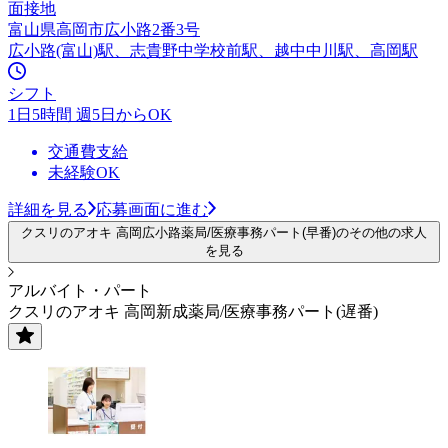
面接地
富山県高岡市広小路2番3号
広小路(富山)駅、志貴野中学校前駅、越中中川駅、高岡駅
シフト
1日5時間 週5日からOK
交通費支給
未経験OK
詳細を見る
応募画面に進む
クスリのアオキ 高岡広小路薬局/医療事務パート(早番)のその他の求人
を見る
アルバイト・パート
クスリのアオキ 高岡新成薬局/医療事務パート(遅番)