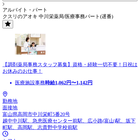
アルバイト・パート
クスリのアオキ 中川栄薬局/医療事務パート(遅番)
【調剤薬局事務スタッフ募集】資格・経験一切不要！日祝は
お休みのお仕事！
医療施設事務
時給
1,062
円〜
1,142
円
勤務地
面接地
富山県高岡市中川栄町5番20号
越中中川駅、急患医療センター前駅、広小路(富山)駅、坂下
町駅、高岡駅、志貴野中学校前駅