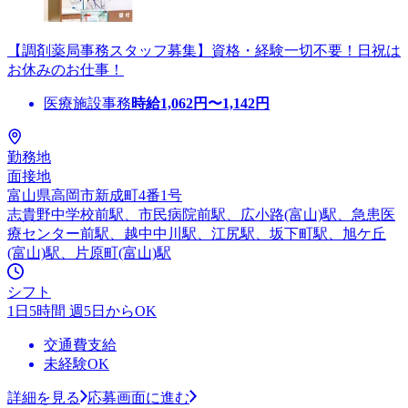
【調剤薬局事務スタッフ募集】資格・経験一切不要！日祝は
お休みのお仕事！
医療施設事務
時給
1,062
円〜
1,142
円
勤務地
面接地
富山県高岡市新成町4番1号
志貴野中学校前駅、市民病院前駅、広小路(富山)駅、急患医
療センター前駅、越中中川駅、江尻駅、坂下町駅、旭ケ丘
(富山)駅、片原町(富山)駅
シフト
1日5時間 週5日からOK
交通費支給
未経験OK
詳細を見る
応募画面に進む