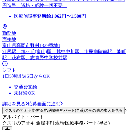
円進呈 資格・経験一切不要！
医療施設事務
時給
1,062
円〜
1,580
円
勤務地
面接地
富山県高岡市野村1329番地1
江尻駅、旭ケ丘(富山)駅、越中中川駅、市民病院前駅、能町
駅、荻布駅、志貴野中学校前駅
シフト
1日5時間 週5日からOK
交通費支給
未経験OK
詳細を見る
応募画面に進む
クスリのアオキ 野村薬局/医療事務パート(早番)のその他の求人を見る
アルバイト・パート
クスリのアオキ 金屋本町薬局/医療事務パート(早番)