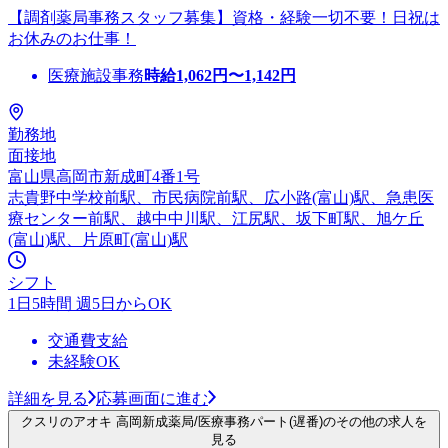
【調剤薬局事務スタッフ募集】資格・経験一切不要！日祝は
お休みのお仕事！
医療施設事務
時給
1,062
円〜
1,142
円
勤務地
面接地
富山県高岡市新成町4番1号
志貴野中学校前駅、市民病院前駅、広小路(富山)駅、急患医
療センター前駅、越中中川駅、江尻駅、坂下町駅、旭ケ丘
(富山)駅、片原町(富山)駅
シフト
1日5時間 週5日からOK
交通費支給
未経験OK
詳細を見る
応募画面に進む
クスリのアオキ 高岡新成薬局/医療事務パート(遅番)のその他の求人を
見る