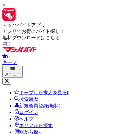
×
マッハバイトアプリ
アプリでお得にバイト探し！
無料ダウンロードはこちら
開く
0
キープ
メニュー
キープした求人を見る
0
検索履歴
新規会員登録(無料)
ログイン
ヘルプ
エリアから探す
駅から探す