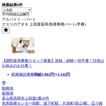
検索結果
6
件
平均時給
1,238
円
アルバイト・パート
クスリのアオキ 上四屋薬局/医療事務パート(早番)
【調剤薬局事務スタッフ募集】資格・経験一切不要！日祝は
お休みのお仕事！
医療施設事務
時給
1,062
円〜
1,142
円
勤務地
面接地
富山県高岡市上四屋2番20号
急患医療センター前駅、坂下町駅、片原町(富山)駅、広小路