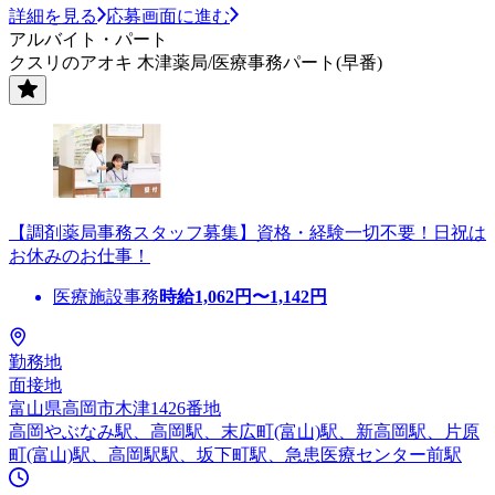
詳細を見る
応募画面に進む
アルバイト・パート
クスリのアオキ 木津薬局/医療事務パート(早番)
【調剤薬局事務スタッフ募集】資格・経験一切不要！日祝は
お休みのお仕事！
医療施設事務
時給
1,062
円〜
1,142
円
勤務地
面接地
富山県高岡市木津1426番地
高岡やぶなみ駅、高岡駅、末広町(富山)駅、新高岡駅、片原
町(富山)駅、高岡駅駅、坂下町駅、急患医療センター前駅