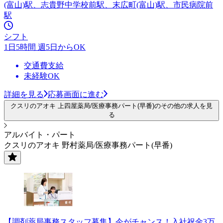
(富山)駅、志貴野中学校前駅、末広町(富山)駅、市民病院前
駅
シフト
1日5時間 週5日からOK
交通費支給
未経験OK
詳細を見る
応募画面に進む
クスリのアオキ 上四屋薬局/医療事務パート(早番)のその他の求人を見
る
アルバイト・パート
クスリのアオキ 野村薬局/医療事務パート(早番)
【調剤薬局事務スタッフ募集】今がチャンス！入社祝金3万