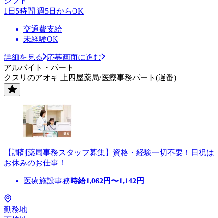
シフト
1日5時間 週5日からOK
交通費支給
未経験OK
詳細を見る
応募画面に進む
アルバイト・パート
クスリのアオキ 上四屋薬局/医療事務パート(遅番)
【調剤薬局事務スタッフ募集】資格・経験一切不要！日祝は
お休みのお仕事！
医療施設事務
時給
1,062
円〜
1,142
円
勤務地