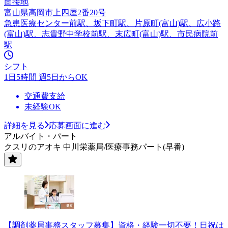
面接地
富山県高岡市上四屋2番20号
急患医療センター前駅、坂下町駅、片原町(富山)駅、広小路
(富山)駅、志貴野中学校前駅、末広町(富山)駅、市民病院前
駅
シフト
1日5時間 週5日からOK
交通費支給
未経験OK
詳細を見る
応募画面に進む
アルバイト・パート
クスリのアオキ 中川栄薬局/医療事務パート(早番)
【調剤薬局事務スタッフ募集】資格・経験一切不要！日祝は