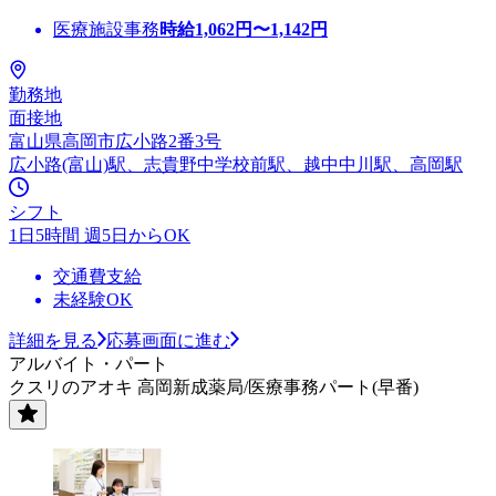
医療施設事務
時給
1,062
円〜
1,142
円
勤務地
面接地
富山県高岡市広小路2番3号
広小路(富山)駅、志貴野中学校前駅、越中中川駅、高岡駅
シフト
1日5時間 週5日からOK
交通費支給
未経験OK
詳細を見る
応募画面に進む
アルバイト・パート
クスリのアオキ 高岡新成薬局/医療事務パート(早番)