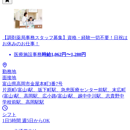
【調剤薬局事務スタッフ募集】資格・経験一切不要！日祝は
お休みのお仕事！
医療施設事務
時給
1,062
円〜
1,280
円
勤務地
面接地
富山県高岡市金屋本町3番7号
片原町(富山)駅、坂下町駅、急患医療センター前駅、末広町
(富山)駅、高岡駅、広小路(富山)駅、越中中川駅、志貴野中
学校前駅、高岡駅駅
シフト
1日5時間 週5日からOK