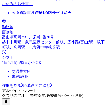
お休みのお仕事！
医療施設事務
時給
1,062
円〜
1,142
円
勤務地
面接地
富山県高岡市中川栄町5番20号
越中中川駅、急患医療センター前駅、広小路(富山)駅、坂下
町駅、高岡駅、志貴野中学校前駅
シフト
1日5時間 週5日からOK
交通費支給
未経験OK
詳細を見る
応募画面に進む
アルバイト・パート
クスリのアオキ 野村薬局/医療事務パート(遅番)