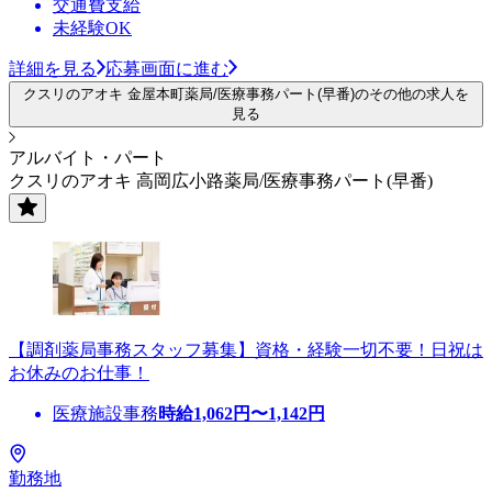
交通費支給
未経験OK
詳細を見る
応募画面に進む
クスリのアオキ 金屋本町薬局/医療事務パート(早番)のその他の求人を
見る
アルバイト・パート
クスリのアオキ 高岡広小路薬局/医療事務パート(早番)
【調剤薬局事務スタッフ募集】資格・経験一切不要！日祝は
お休みのお仕事！
医療施設事務
時給
1,062
円〜
1,142
円
勤務地