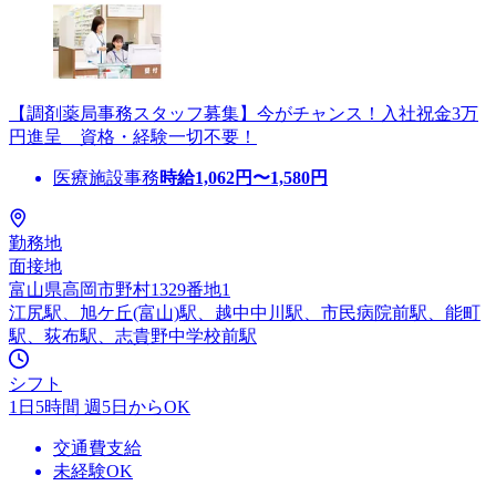
【調剤薬局事務スタッフ募集】今がチャンス！入社祝金3万
円進呈 資格・経験一切不要！
医療施設事務
時給
1,062
円〜
1,580
円
勤務地
面接地
富山県高岡市野村1329番地1
江尻駅、旭ケ丘(富山)駅、越中中川駅、市民病院前駅、能町
駅、荻布駅、志貴野中学校前駅
シフト
1日5時間 週5日からOK
交通費支給
未経験OK