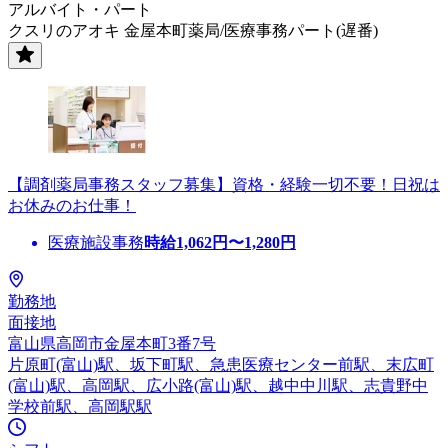
アルバイト・パート
クスリのアオキ 金屋本町薬局/医療事務パート(遅番)
【調剤薬局事務スタッフ募集】資格・経験一切不要！日祝は
お休みのお仕事！
医療施設事務
時給
1,062
円〜
1,280
円
勤務地
面接地
富山県高岡市金屋本町3番7号
片原町(富山)駅、坂下町駅、急患医療センター前駅、末広町
(富山)駅、高岡駅、広小路(富山)駅、越中中川駅、志貴野中
学校前駅、高岡駅駅