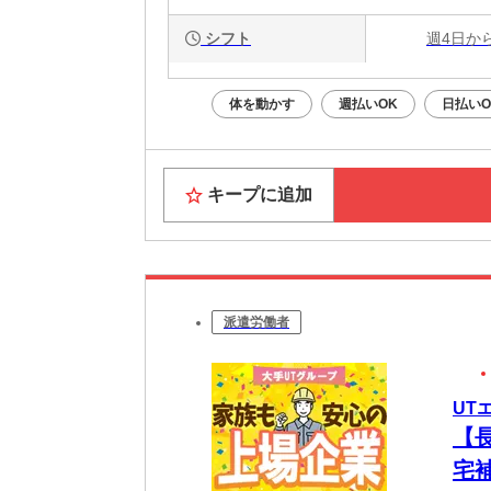
シフト
週4日か
体を動かす
週払いOK
日払いO
キープに追加
派遣労働者
UT
【
宅