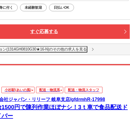
身に付く
未経験歓迎
日払いOK
すぐ応募する
1314GH0810G30★16-N)のその他の求人を見る
小杉駅(あいの風)
配送・物流系
配送・物流スタッフ
会社ジャパン・リリーフ 岐阜支店/gfdrmhR-17998
給1500円で陳列作業ほぼナシ！3ｔ車で食品配送ド
イバー