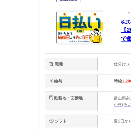
株式
【
で
職種
仕分け
給与
時給
1,20
勤務地・面接地
富山県射水
小杉(あ
シフト
週5日か