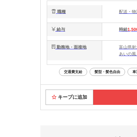
職種
配送・
給与
時給
1,50
勤務地・面接地
富山県射
あいの風
交通費支給
髪型・髪色自由
車
キープに追加