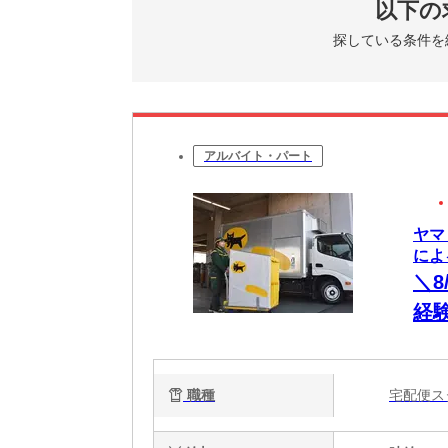
以下の
探している条件を
アルバイト・パート
ヤマ
による
＼8
経験
職種
宅配便