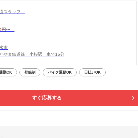
物流スタッフ
0
円〜
水市
とやま鉄道線 小杉駅 車で15分
通勤OK
登録制
バイク通勤OK
日払いOK
すぐ応募する