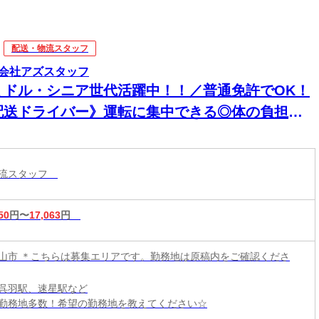
配送・物流スタッフ
会社アズスタッフ
ミドル・シニア世代活躍中！！／普通免許でOK！
配送ドライバー》運転に集中できる◎体の負担は
少！！来社不要・電話登録OK！
物流スタッフ
50
円〜
17,063
円
山市 ＊こちらは募集エリアです。勤務地は原稿内をご確認くださ
呉羽駅、速星駅など
勤務地多数！希望の勤務地を教えてください☆