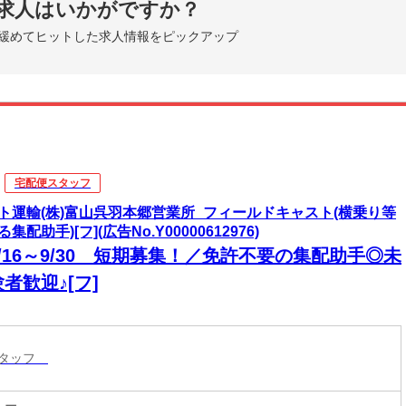
求人はいかがですか？
緩めてヒットした求人情報をピックアップ
宅配便スタッフ
ト運輸(株)富山呉羽本郷営業所_フィールドキャスト(横乗り等
集配助手)[フ](広告No.Y00000612976)
/16～9/30 短期募集！／免許不要の集配助手◎未
者歓迎♪[フ]
スタッフ