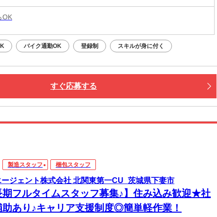
らOK
K
バイク通勤OK
登録制
スキルが身に付く
すぐ応募する
製造スタッフ
梱包スタッフ
エージェント株式会社 北関東第一CU_茨城県下妻市
長期フルタイムスタッフ募集♪】住み込み歓迎★社
補助あり♪キャリア支援制度◎簡単軽作業！