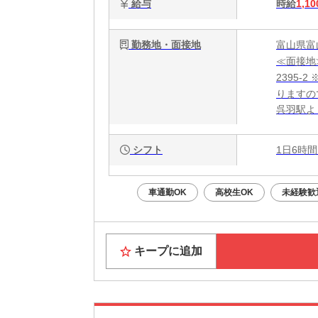
給与
時給
1,10
勤務地・面接地
富山県富
≪面接地
2395
りますの
呉羽駅よ
シフト
1日6時間
車通勤OK
高校生OK
未経験歓
キープに追加