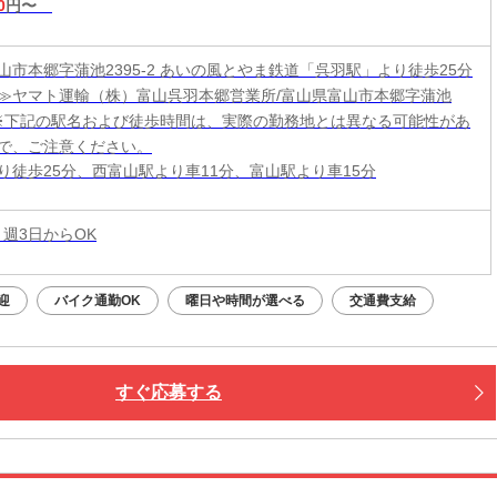
0
円〜
山市本郷字蒲池2395-2 あいの風とやま鉄道「呉羽駅」より徒歩25分
≫ヤマト運輸（株）富山呉羽本郷営業所/富山県富山市本郷字蒲池
-2 ※下記の駅名および徒歩時間は、実際の勤務地とは異なる可能性があ
で、ご注意ください。
り徒歩25分、西富山駅より車11分、富山駅より車15分
 週3日からOK
迎
バイク通勤OK
曜日や時間が選べる
交通費支給
すぐ応募する