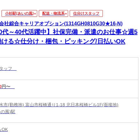
小杉駅(あいの風)
配送・物流系
仕分けスタッフ
会社綜合キャリアオプション(1314GH0810G30★16-N)
20代～40代活躍中】社保完備・派遣のお仕事☆週5
働ける☆仕分け・梱包・ピッキング/日払いOK
スタッフ
0
円〜
市(勤務地) 富山市桜橋通り1-18 北日本桜橋ビル1F(面接地)
いの風)駅
らOK