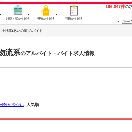
186,047件
の
す
路線・駅から探す
職種から探す
特徴から探す
キー
小杉駅(あいの風)のバイト
物流系
のアルバイト・バイト求人情報
日数が少ない
人気順