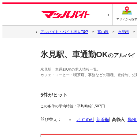
エリアから探
アルバイト・バイト求人TOP
富山県
氷見市
氷見駅、車通勤OK
のアルバイ
氷見駅、車通勤OKの求人情報一覧。
カフェ・コーヒー・喫茶店、事務などの職種、登録制、短
5件がヒット
この条件の平均時給：平均時給1,507円
並び替え：
おすすめ
新着順
高収入
勤務