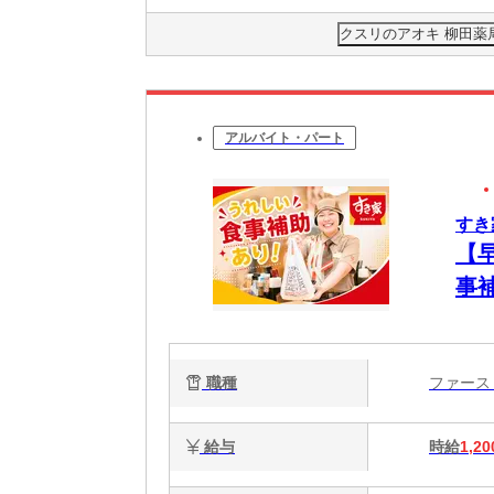
クスリのアオキ 柳田薬
アルバイト・パート
すき
【
事
簡
心
職種
ファー
給与
時給
1,20