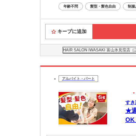
年齢不問
髪型・髪色自由
制服
キープに追加
HAIR SALON IWASAKI 富山氷
アルバイト・パート
すき
★
O
有