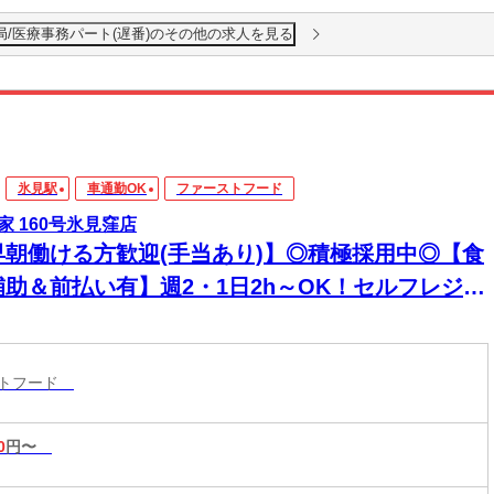
局/医療事務パート(遅番)のその他の求人を見る
氷見駅
車通勤OK
ファーストフード
家 160号氷見窪店
早朝働ける方歓迎(手当あり)】◎積極採用中◎【食
補助＆前払い有】週2・1日2h～OK！セルフレジで
単接客◎マニュアル完備で初バイト・未経験も安
！積極採用中
ストフード
0
円〜