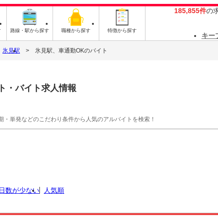
185,855件
の
す
路線・駅から探す
職種から探す
特徴から探す
キー
氷見駅
氷見駅、車通勤OKのバイト
ト・バイト求人情報
期・単発などのこだわり条件から人気のアルバイトを検索！
日数が少ない
人気順