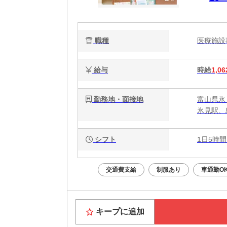
職種
医療施
給与
時給
1,06
勤務地・面接地
富山県氷
氷見駅、
シフト
1日5時間
交通費支給
制服あり
車通勤O
キープに追加