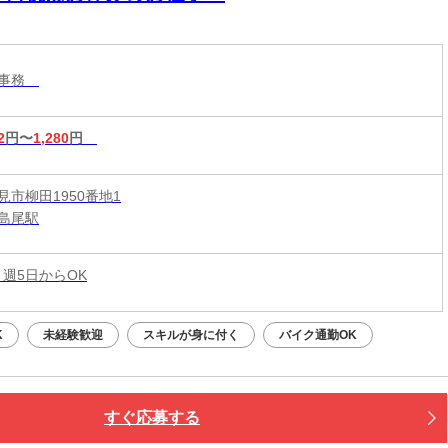
設事務
2
円〜
1,280
円
見市柳田1950番地1
島尾駅
 週5日からOK
K
未経験歓迎
スキルが身に付く
バイク通勤OK
すぐ応募する