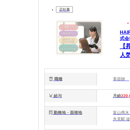
正社員
HA
式会
【
人
ネ
職種
美容師
給与
月給
220,
勤務地・面接地
富山県氷
氷見駅 