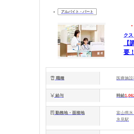
アルバイト・パート
クス
【
要
職種
医療施
給与
時給
1,06
勤務地・面接地
富山県氷
氷見駅