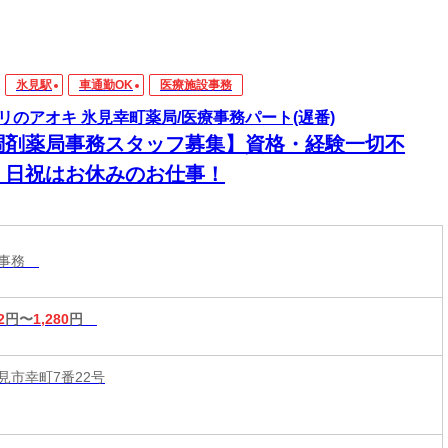
氷見駅
車通勤OK
医療施設事務
リのアオキ 氷見幸町薬局/医療事務パート(遅番)
調剤薬局事務スタッフ募集】資格・経験一切不
！日祝はお休みのお仕事！
設事務
2
円〜
1,280
円
見市幸町7番22号