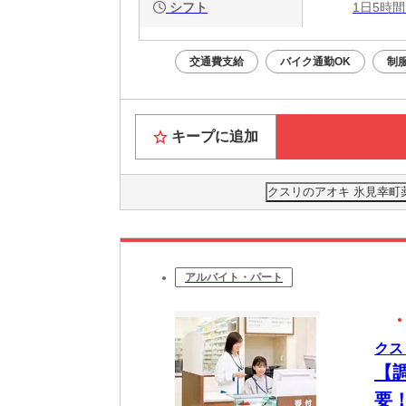
シフト
1日5時間
交通費支給
バイク通勤OK
制
キープに追加
クスリのアオキ 氷見幸町
アルバイト・パート
クス
【
要