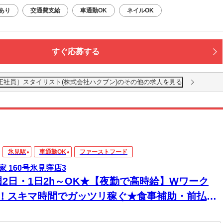
あり
交通費支給
車通勤OK
ネイルOK
すぐ応募する
見窪店［正社員］スタイリスト(株式会社ハクブン)のその他の求人を見る
氷見駅
車通勤OK
ファーストフード
家 160号氷見窪店3
週2日・1日2h～OK★【夜勤で高時給】Wワーク
K！スキマ時間でガッツリ稼ぐ★食事補助・前払い
◎セルフレジ＆マニュアル完備で深夜も安心