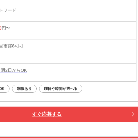
ストフード
0
円〜
市窪841-1
 週2日からOK
OK
制服あり
曜日や時間が選べる
すぐ応募する