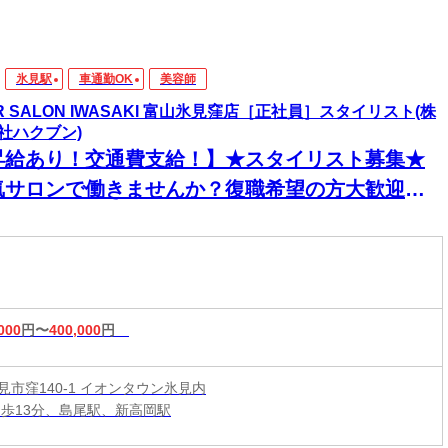
氷見駅
車通勤OK
美容師
IR SALON IWASAKI 富山氷見窪店［正社員］スタイリスト(株
社ハクブン)
昇給あり！交通費支給！】★スタイリスト募集★
気サロンで働きませんか？復職希望の方大歓迎◎
イル・ピアス・カラーOKで自分らしく働けます♪
000
円〜
400,000
円
見市窪140-1 イオンタウン氷見内
徒歩13分、島尾駅、新高岡駅