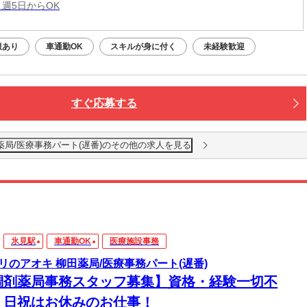
 週5日からOK
服あり
車通勤OK
スキルが身に付く
未経験歓迎
すぐ応募する
薬局/医療事務パート(遅番)のその他の求人を見る
氷見駅
車通勤OK
医療施設事務
リのアオキ 柳田薬局/医療事務パート(遅番)
調剤薬局事務スタッフ募集】資格・経験一切不
！日祝はお休みのお仕事！