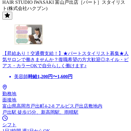
HAIR STUDIO IWASAKI 富山戸出店［パート］スタイリス
ト(株式会社ハクブン)
【昇給あり！交通費支給！】★パートスタイリスト募集★人
気サロンで働きませんか？復職希望の方大歓迎◎ネイル・ピ
アス・カラーOKで自分らしく働けます♪
美容師
時給
1,200
円〜
1,600
円
勤務地
面接地
富山県高岡市戸出町4-2-8 アルビス戸出店敷地内
戸出駅 徒歩15分、新高岡駅、雨晴駅
シフト
1日3時間 週1日からOK