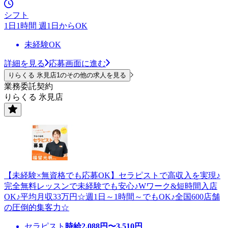
シフト
1日1時間 週1日からOK
未経験OK
詳細を見る
応募画面に進む
りらくる 氷見店1のその他の求人を見る
業務委託契約
りらくる 氷見店
【未経験×無資格でも応募OK】セラピストで高収入を実現♪
完全無料レッスンで未経験でも安心♪Wワーク&短時間入店
OK♪平均月収33万円☆週1日～1時間～でもOK♪全国600店舗
の圧倒的集客力☆
セラピスト
時給
2,088
円〜
3,510
円