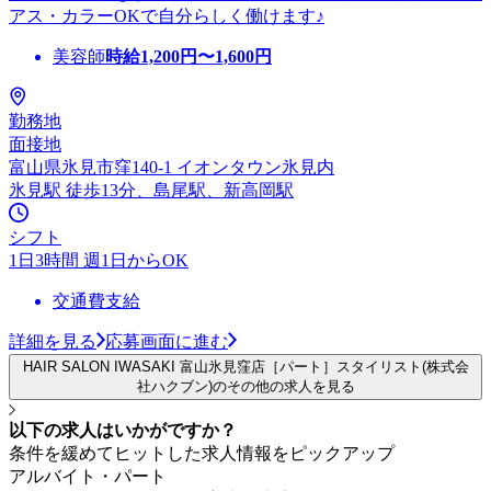
アス・カラーOKで自分らしく働けます♪
美容師
時給
1,200
円〜
1,600
円
勤務地
面接地
富山県氷見市窪140-1 イオンタウン氷見内
氷見駅 徒歩13分、島尾駅、新高岡駅
シフト
1日3時間 週1日からOK
交通費支給
詳細を見る
応募画面に進む
HAIR SALON IWASAKI 富山氷見窪店［パート］スタイリスト(株式会
社ハクブン)のその他の求人を見る
以下の求人はいかがですか？
条件を緩めてヒットした求人情報をピックアップ
アルバイト・パート