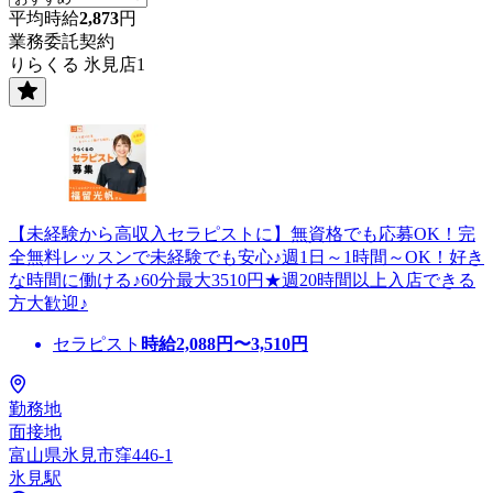
平均時給
2,873
円
業務委託契約
りらくる 氷見店1
【未経験から高収入セラピストに】無資格でも応募OK！完
全無料レッスンで未経験でも安心♪週1日～1時間～OK！好き
な時間に働ける♪60分最大3510円★週20時間以上入店できる
方大歓迎♪
セラピスト
時給
2,088
円〜
3,510
円
勤務地
面接地
富山県氷見市窪446-1
氷見駅