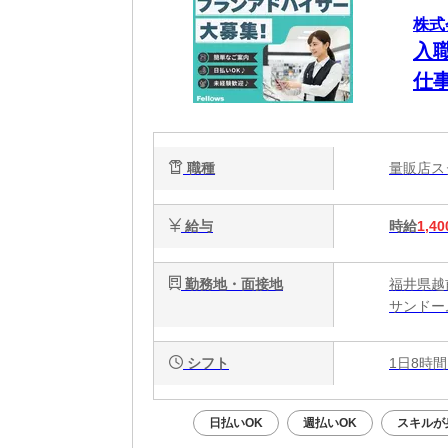
株式会
入
仕
OK
職種
量販店
給与
時給
1,40
勤務地・面接地
福井県越
サンドー
シフト
1日8時間
日払いOK
週払いOK
スキルが