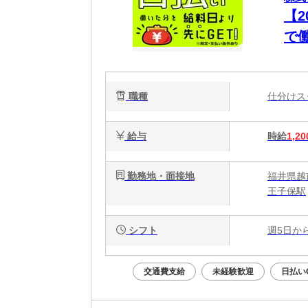
【
で
職種
仕分け
給与
時給
1,20
勤務地・面接地
福井県越前
王子保駅
シフト
週5日か
交通費支給
未経験歓迎
日払い