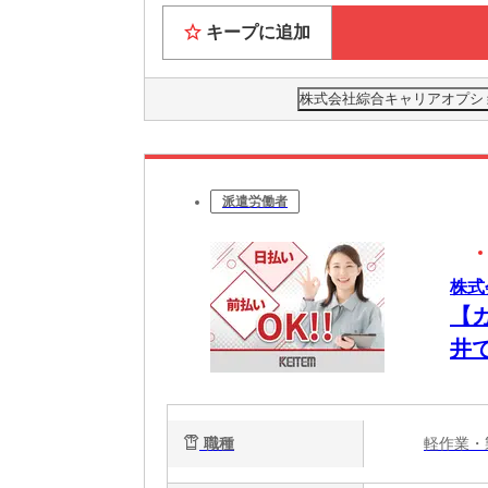
キープに追加
株式会社綜合キャリアオプション(
派遣労働者
株式
【
井
職種
軽作業