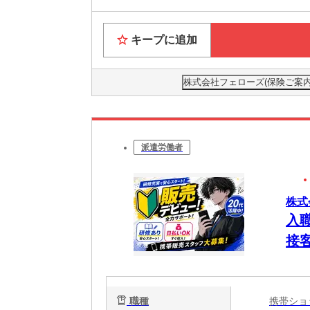
キープに追加
株式会社フェローズ(保険ご案内)NG
派遣労働者
株式会
入
接
職種
携帯シ