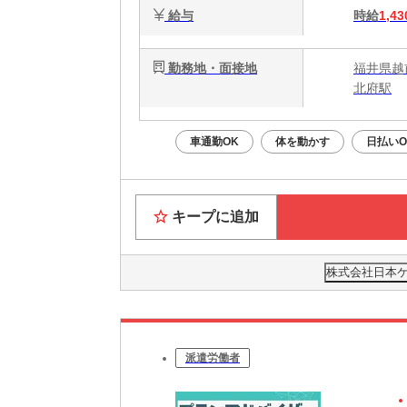
給与
時給
1,43
勤務地・面接地
福井県越
北府駅
車通勤OK
体を動かす
日払いO
キープに追加
株式会社日本ケ
派遣労働者