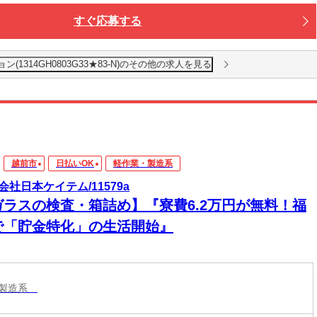
すぐ応募する
1314GH0803G33★83-N)のその他の求人を見る
越前市
日払いOK
軽作業・製造系
会社日本ケイテム/11579a
ガラスの検査・箱詰め】『寮費6.2万円が無料！福
で「貯金特化」の生活開始』
・製造系