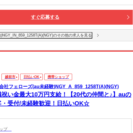
すぐ応募する
Y_IN_859_1258T(A)(NGY)のその他の求人を見る
越前市
日払いOK
携帯ショップ
社フェローズ(au未経験)NGY_A_859_1258T(A)(NGY)
職祝い金最大10万円支給！【20代の仲間と♪】auの
客・受付/未経験歓迎！日払いOK☆
ョップ