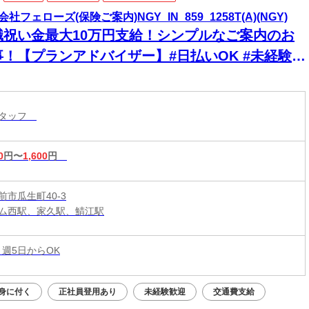
社フェローズ(保険ご案内)NGY_IN_859_1258T(A)(NGY)
職祝い金最大10万円支給！シンプルなご案内のお
事！【プランアドバイザー】#日払いOK #未経験
 #高時給
スタッフ
0
円〜
1,600
円
前市瓜生町40-3
ム西駅、家久駅、鯖江駅
 週5日からOK
身に付く
正社員登用あり
未経験歓迎
交通費支給