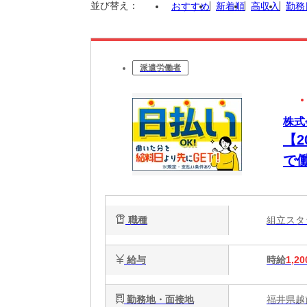
並び替え：
おすすめ
新着順
高収入
勤務
派遣労働者
株式
【
で
職種
組立ス
給与
時給
1,20
勤務地・面接地
福井県越前