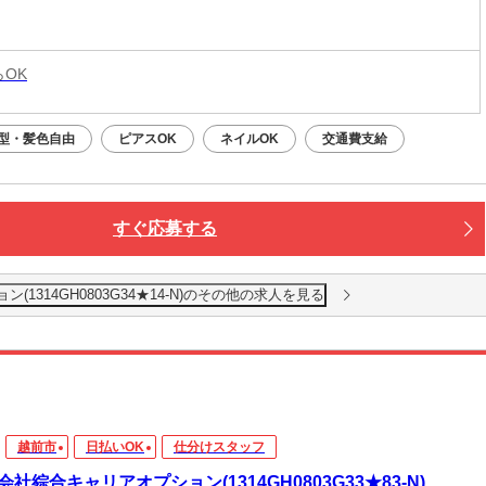
らOK
型・髪色自由
ピアスOK
ネイルOK
交通費支給
すぐ応募する
1314GH0803G34★14-N)のその他の求人を見る
越前市
日払いOK
仕分けスタッフ
会社綜合キャリアオプション(1314GH0803G33★83-N)