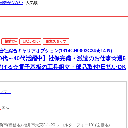
日数が少ない
人気順
越前市
日払いOK
組立スタッフ
会社綜合キャリアオプション(1314GH0803G34★14-N)
20代～40代活躍中】社保完備・派遣のお仕事☆週5
働ける☆電子基板の工具組立・部品取付/日払いOK
タッフ
0
円〜
市(勤務地) 福井市大東2-1-20 レコルタ・フォー101(面接地)