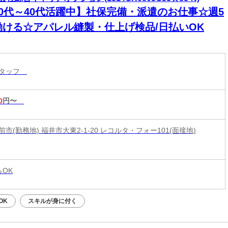
20代～40代活躍中】社保完備・派遣のお仕事☆週5
働ける☆アパレル縫製・仕上げ検品/日払いOK
スタッフ
0
円〜
市(勤務地) 福井市大東2-1-20 レコルタ・フォー101(面接地)
らOK
OK
スキルが身に付く