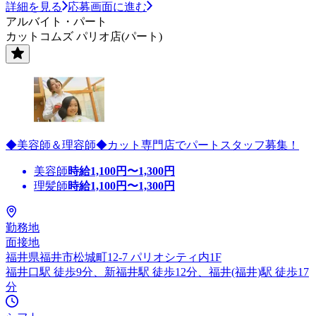
詳細を見る
応募画面に進む
アルバイト・パート
カットコムズ パリオ店(パート)
◆美容師＆理容師◆カット専門店でパートスタッフ募集！
美容師
時給
1,100
円〜
1,300
円
理髪師
時給
1,100
円〜
1,300
円
勤務地
面接地
福井県福井市松城町12-7 パリオシティ内1F
福井口駅 徒歩9分、新福井駅 徒歩12分、福井(福井)駅 徒歩17
分