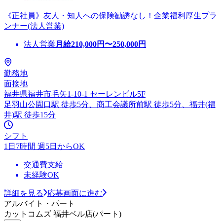
《正社員》友人・知人への保険勧誘なし！企業福利厚生プラ
ンナー(法人営業)
法人営業
月給
210,000
円〜
250,000
円
勤務地
面接地
福井県福井市毛矢1-10-1 セーレンビル5F
足羽山公園口駅 徒歩5分、商工会議所前駅 徒歩5分、福井(福
井)駅 徒歩15分
シフト
1日7時間 週5日からOK
交通費支給
未経験OK
詳細を見る
応募画面に進む
アルバイト・パート
カットコムズ 福井ベル店(パート)