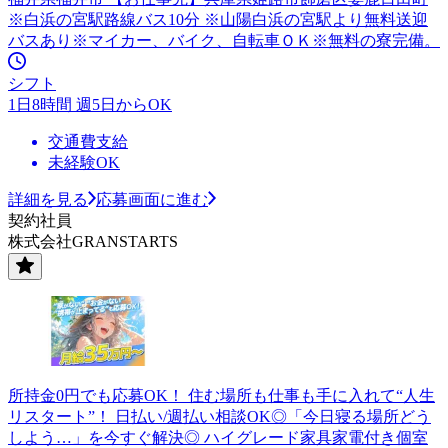
※白浜の宮駅路線バス10分 ※山陽白浜の宮駅より無料送迎
バスあり※マイカー、バイク、自転車ＯＫ※無料の寮完備。
シフト
1日8時間 週5日からOK
交通費支給
未経験OK
詳細を見る
応募画面に進む
契約社員
株式会社GRANSTARTS
所持金0円でも応募OK！ 住む場所も仕事も手に入れて“人生
リスタート”！ 日払い/週払い相談OK◎「今日寝る場所どう
しよう…」を今すぐ解決◎ ハイグレード家具家電付き個室