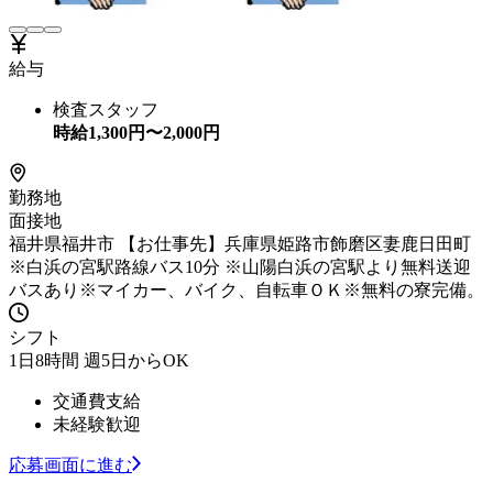
給与
検査スタッフ
時給
1,300
円〜
2,000
円
勤務地
面接地
福井県福井市 【お仕事先】兵庫県姫路市飾磨区妻鹿日田町
※白浜の宮駅路線バス10分 ※山陽白浜の宮駅より無料送迎
バスあり※マイカー、バイク、自転車ＯＫ※無料の寮完備。
シフト
1日8時間 週5日からOK
交通費支給
未経験歓迎
応募画面に進む