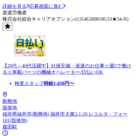
詳細を見る
応募画面に進む
派遣労働者
株式会社綜合キャリアオプション(1314GH0810G33★54-N)
【20代～40代活躍中】社保完備・派遣のお仕事☆週5で働け
る☆車載パーツの機械オペレーター/日払いOK
検査スタッフ
時給
1,450
円〜
勤務地
面接地
福井県福井市(勤務地) 福井市大東2-1-20 レコルタ・フォー
101(面接地)
森田駅