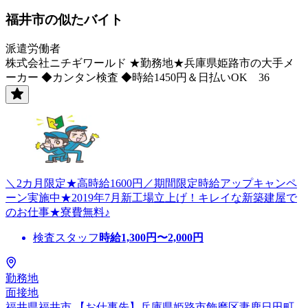
福井市の似たバイト
派遣労働者
株式会社ニチギワールド ★勤務地★兵庫県姫路市の大手メ
ーカー ◆カンタン検査 ◆時給1450円＆日払いOK 36
＼2カ月限定★高時給1600円／期間限定時給アップキャンペ
ーン実施中★2019年7月新工場立上げ！キレイな新築建屋で
のお仕事★寮費無料♪
検査スタッフ
時給
1,300
円〜
2,000
円
勤務地
面接地
福井県福井市 【お仕事先】兵庫県姫路市飾磨区妻鹿日田町