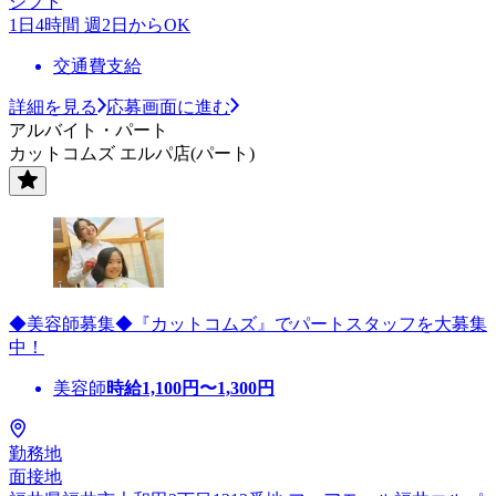
シフト
1日4時間 週2日からOK
交通費支給
詳細を見る
応募画面に進む
アルバイト・パート
カットコムズ エルパ店(パート)
◆美容師募集◆『カットコムズ』でパートスタッフを大募集
中！
美容師
時給
1,100
円〜
1,300
円
勤務地
面接地