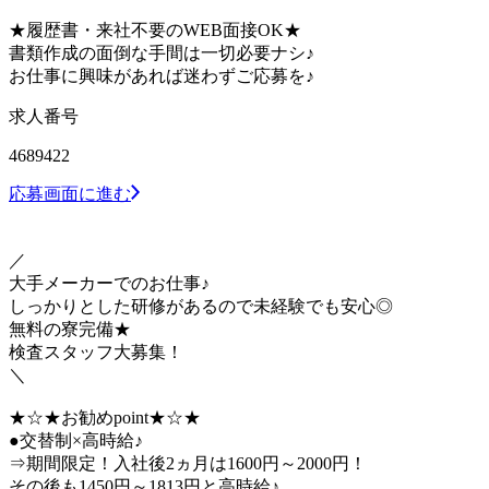
★履歴書・来社不要のWEB面接OK★
書類作成の面倒な手間は一切必要ナシ♪
お仕事に興味があれば迷わずご応募を♪
求人番号
4689422
応募画面に進む
／
大手メーカーでのお仕事♪
しっかりとした研修があるので未経験でも安心◎
無料の寮完備★
検査スタッフ大募集！
＼
★☆★お勧めpoint★☆★
●交替制×高時給♪
⇒期間限定！入社後2ヵ月は1600円～2000円！
その後も1450円～1813円と高時給♪