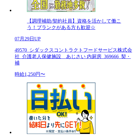
【調理補助/契約社員】資格を活かして働こ
う！ブランクがある方も歓迎☆
07月29日UP
49570_シダックスコントラクトフードサービス株式会
社_介護老人保健施設 あじさい 内厨房_369666_契・
補
時給1,250円〜