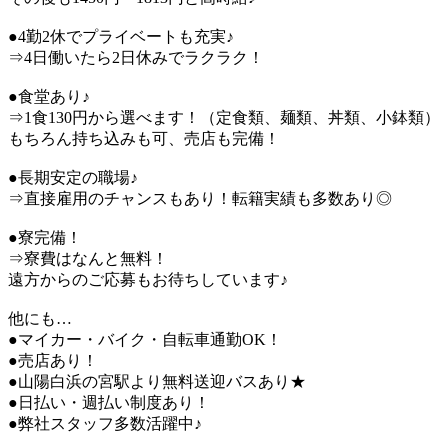
●4勤2休でプライベートも充実♪
⇒4日働いたら2日休みでラクラク！
●食堂あり♪
⇒1食130円から選べます！（定食類、麺類、丼類、小鉢類）
もちろん持ち込みも可、売店も完備！
●長期安定の職場♪
⇒直接雇用のチャンスもあり！転籍実績も多数あり◎
●寮完備！
⇒寮費はなんと無料！
遠方からのご応募もお待ちしています♪
他にも…
●マイカー・バイク・自転車通勤OK！
●売店あり！
●山陽白浜の宮駅より無料送迎バスあり★
●日払い・週払い制度あり！
●弊社スタッフ多数活躍中♪