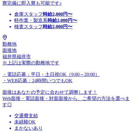
寮完備に即入寮も可能です♪
倉庫スタッフ
時給
2,000
円〜
軽作業・製造系
時給
2,000
円〜
検査スタッフ
時給
2,000
円〜
勤務地
面接地
福井県福井市
※上記は実際の勤務地です
・電話応募：平日・土日祝OK（9:00～20:00）
・WEB応募：24時間いつでもOK
面接はあなたの予定に合わせて調整します！
Web面接・電話面接・対面面接から、ご希望の方法を選べま
す◎
交通費支給
未経験OK
まかないあり