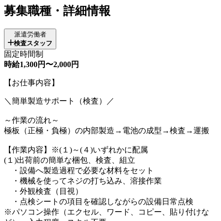
募集職種・詳細情報
派遣労働者
検査スタッフ
固定時間制
時給1,300円〜2,000円
【お仕事内容】
＼簡単製造サポート（検査）／
～作業の流れ～
極板（正極・負極）の内部製造→電池の成型→検査→運搬
【作業内容】※(１)～(４)いずれかに配属
(１)出荷前の簡単な梱包、検査、組立
・設備へ製造過程で必要な材料をセット
・機械を使ってネジの打ち込み、溶接作業
・外観検査（目視）
・点検シートの項目を確認しながらの設備日常点検
※パソコン操作（エクセル、ワード、コピー、貼り付けな