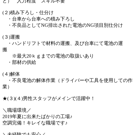
ど） 入力程度 スキル不要
(２)積み下ろし・仕分け
・台車から台車への積み下ろし
・不良品としてNG排出された電池のNG項目別仕分け
(３)運搬
・ハンドリフトで材料の運搬、及び台車にて電池の運
搬
※最大20ｋｇまでの電池の取扱いあり
・部材の供給
(４)解体
・不良電池の解体作業（ドライバーや工具を使用しての作
業）
★(３)(４)男性スタッフがメインで活躍中！
＼職場環境／
2019年夏に出来たばかりの工場♪
空調完備！キレイな職場です♪
＼未経験でも安心／