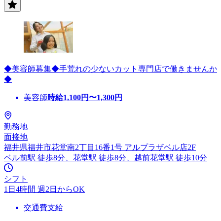
◆美容師募集◆手荒れの少ないカット専門店で働きませんか
◆
美容師
時給
1,100
円〜
1,300
円
勤務地
面接地
福井県福井市花堂南2丁目16番1号 アルプラザベル店2F
ベル前駅 徒歩8分、花堂駅 徒歩8分、越前花堂駅 徒歩10分
シフト
1日4時間 週2日からOK
交通費支給