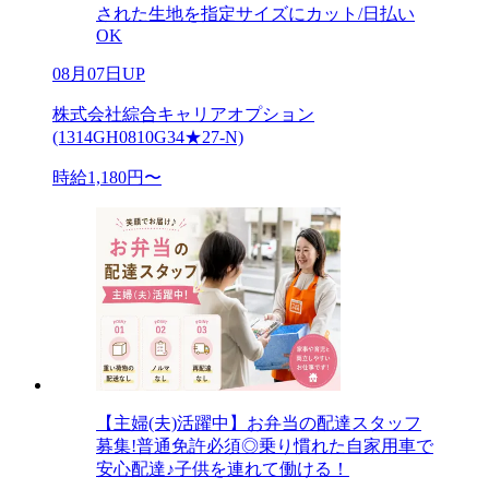
された生地を指定サイズにカット/日払い
OK
08月07日UP
株式会社綜合キャリアオプション
(1314GH0810G34★27-N)
時給1,180円〜
【主婦(夫)活躍中】お弁当の配達スタッフ
募集!普通免許必須◎乗り慣れた自家用車で
安心配達♪子供を連れて働ける！