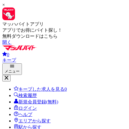
×
マッハバイトアプリ
アプリでお得にバイト探し！
無料ダウンロードはこちら
開く
0
キープ
メニュー
キープした求人を見る
0
検索履歴
新規会員登録(無料)
ログイン
ヘルプ
エリアから探す
駅から探す