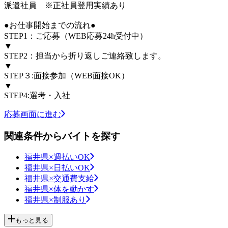
派遣社員 ※正社員登用実績あり
●お仕事開始までの流れ●
STEP1：ご応募（WEB応募24h受付中）
▼
STEP2：担当から折り返しご連絡致します。
▼
STEP３:面接参加（WEB面接OK）
▼
STEP4:選考・入社
応募画面に進む
関連条件からバイトを探す
福井県×週払いOK
福井県×日払いOK
福井県×交通費支給
福井県×体を動かす
福井県×制服あり
もっと見る