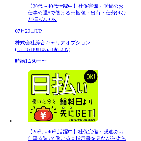
【20代～40代活躍中】社保完備・派遣のお
仕事☆週5で働ける☆梱包・出荷・仕分けな
ど/日払いOK
07月29日UP
株式会社綜合キャリアオプション
(1314GH0810G33★82-N)
時給1,250円〜
【20代～40代活躍中】社保完備・派遣のお
仕事☆週5で働ける☆指示書を見ながら染色