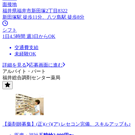
面接地
福井県福井市新田塚2丁目8322
新田塚駅 徒歩11分、八ツ島駅 徒歩8分
シフト
1日4.5時間 週3日からOK
交通費支給
未経験OK
詳細を見る
応募画面に進む
アルバイト・パート
福井総合調剤センター薬局
【薬剤師募集】(正)(パ)(ア) レセコン完備、スキルアップも♪