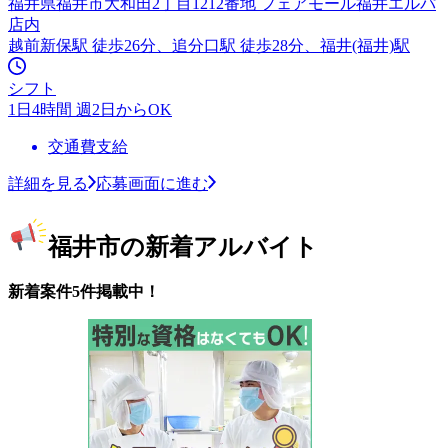
福井県福井市大和田2丁目1212番地 フェアモール福井エルパ
店内
越前新保駅 徒歩26分、追分口駅 徒歩28分、福井(福井)駅
シフト
1日4時間 週2日からOK
交通費支給
詳細を見る
応募画面に進む
福井市の新着アルバイト
新着案件5件掲載中！