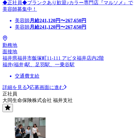
◆正社員◆ブランクあり歓迎♪カラー専門店『マルソメ』で
美容師募集中！
美容師
月給
241,120
円〜
267,650
円
美容師
月給
241,120
円〜
267,650
円
勤務地
面接地
福井県福井市飯塚町11-111 アピタ福井店内2階
福井(福井)駅、足羽駅、一乗谷駅
交通費支給
詳細を見る
応募画面に進む
正社員
大同生命保険株式会社 福井支社