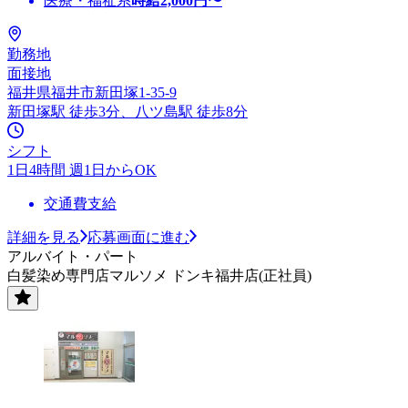
医療・福祉系
時給
2,000
円〜
勤務地
面接地
福井県福井市新田塚1-35-9
新田塚駅 徒歩3分、八ツ島駅 徒歩8分
シフト
1日4時間 週1日からOK
交通費支給
詳細を見る
応募画面に進む
アルバイト・パート
白髪染め専門店マルソメ ドンキ福井店(正社員)