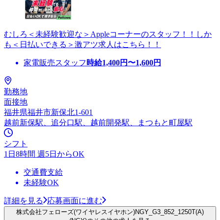
むしろ＜未経験歓迎な＞Appleコーナーのスタッフ！！しか
も＜日払いできる＞激アツ求人はこちら！！
家電販売スタッフ
時給
1,400
円〜
1,600
円
勤務地
面接地
福井県福井市新保北1-601
越前新保駅、追分口駅、越前開発駅、まつもと町屋駅
シフト
1日8時間 週5日からOK
交通費支給
未経験OK
詳細を見る
応募画面に進む
株式会社フェローズ(ワイヤレスイヤホン)NGY_G3_852_1250T(A)