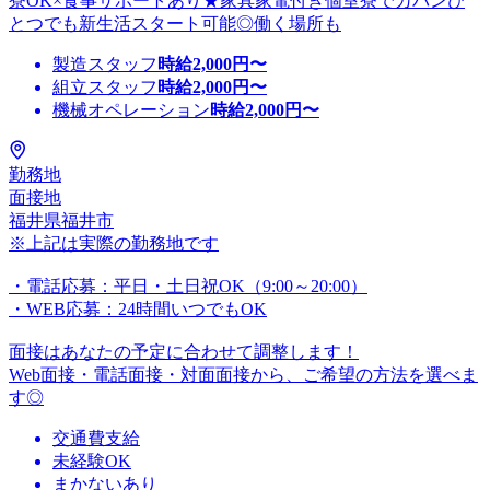
寮OK×食事サポートあり★家具家電付き個室寮でカバンひ
とつでも新生活スタート可能◎働く場所も
製造スタッフ
時給
2,000
円〜
組立スタッフ
時給
2,000
円〜
機械オペレーション
時給
2,000
円〜
勤務地
面接地
福井県福井市
※上記は実際の勤務地です
・電話応募：平日・土日祝OK（9:00～20:00）
・WEB応募：24時間いつでもOK
面接はあなたの予定に合わせて調整します！
Web面接・電話面接・対面面接から、ご希望の方法を選べま
す◎
交通費支給
未経験OK
まかないあり