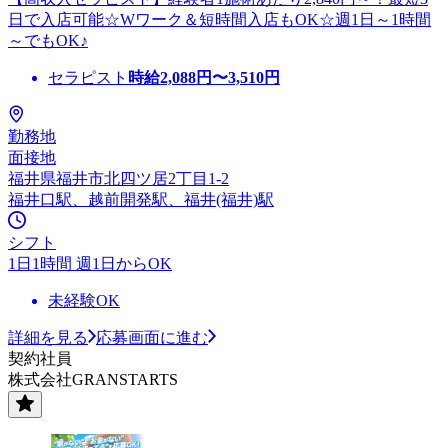
日で入店可能☆Wワーク＆短時間入店もOK☆週1日～1時間
～でもOK♪
セラピスト
時給
2,088
円〜
3,510
円
勤務地
面接地
福井県福井市北四ツ居2丁目1-2
福井口駅、越前開発駅、福井(福井)駅
シフト
1日1時間 週1日からOK
未経験OK
詳細を見る
応募画面に進む
契約社員
株式会社GRANSTARTS