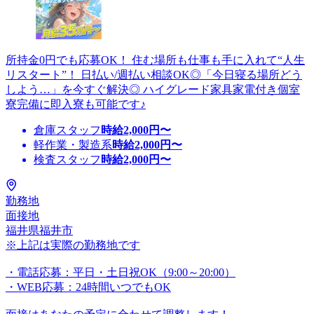
所持金0円でも応募OK！ 住む場所も仕事も手に入れて“人生
リスタート”！ 日払い/週払い相談OK◎「今日寝る場所どう
しよう…」を今すぐ解決◎ ハイグレード家具家電付き個室
寮完備に即入寮も可能です♪
倉庫スタッフ
時給
2,000
円〜
軽作業・製造系
時給
2,000
円〜
検査スタッフ
時給
2,000
円〜
勤務地
面接地
福井県福井市
※上記は実際の勤務地です
・電話応募：平日・土日祝OK（9:00～20:00）
・WEB応募：24時間いつでもOK