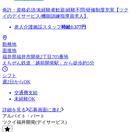
免許・資格必須/未経験者歓迎/経験不問/研修制度充実【ツク
イのデイサービス/機能訓練指導員求人】
老人介護施設スタッフ
時給
1,377
円
勤務地
面接地
福井県福井市開発2丁目705番地
えちぜん鉄道「越前開発駅」から徒歩約5分
シフト
週2日からOK
交通費支給
未経験OK
詳細を見る
応募画面に進む
アルバイト・パート
ツクイ福井開発(デイサービス)