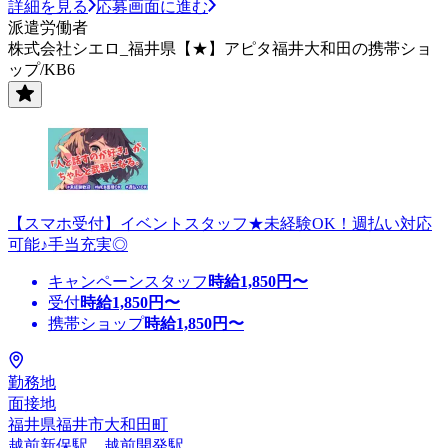
詳細を見る
応募画面に進む
派遣労働者
株式会社シエロ_福井県【★】アピタ福井大和田の携帯ショ
ップ/KB6
【スマホ受付】イベントスタッフ★未経験OK！週払い対応
可能♪手当充実◎
キャンペーンスタッフ
時給
1,850
円〜
受付
時給
1,850
円〜
携帯ショップ
時給
1,850
円〜
勤務地
面接地
福井県福井市大和田町
越前新保駅、越前開発駅