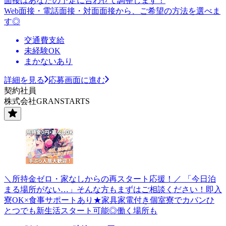
面接はあなたの予定に合わせて調整します！
Web面接・電話面接・対面面接から、ご希望の方法を選べま
す◎
交通費支給
未経験OK
まかないあり
詳細を見る
応募画面に進む
契約社員
株式会社GRANSTARTS
＼所持金ゼロ・家なしからの再スタート応援！／ 「今日泊
まる場所がない…」そんな方もまずはご相談ください！即入
寮OK×食事サポートあり★家具家電付き個室寮でカバンひ
とつでも新生活スタート可能◎働く場所も