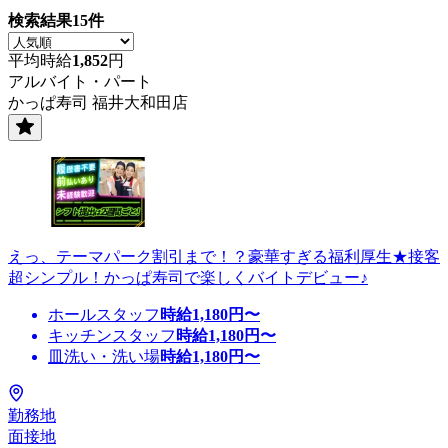
検索結果
15
件
平均時給
1,852
円
アルバイト・パート
かっぱ寿司 福井大和田店
えっ、テーマパーク割引まで！？豪華すぎる福利厚生★接客
超シンプル！かっぱ寿司で楽しくバイトデビュー♪
ホールスタッフ
時給
1,180
円〜
キッチンスタッフ
時給
1,180
円〜
皿洗い・洗い場
時給
1,180
円〜
勤務地
面接地