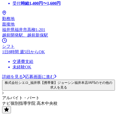
受付
時給
1,400
円〜
1,600
円
勤務地
面接地
福井県福井市高柳1-201
越前開発駅、越前新保駅
シフト
1日8時間 週5日からOK
交通費支給
未経験OK
詳細を見る
応募画面に進む
株式会社シエロ_福井県【携帯量】ジョーシン福井本店/AF5のその他の
求人を見る
アルバイト・パート
ナビ個別指導学院 高木中央校