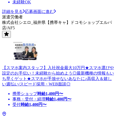
未経験OK
詳細を見る
応募画面に進む
派遣労働者
株式会社シエロ_福井県【携帯キャ】ドコモショップエルパ
店/AF5
【スマホ案内スタッフ】入社祝金最大10万円★スマホ選びや
設定のお手伝い！未経験から始めよう◎最新機種の情報もい
ち早くゲット★スマホが手放せないあなたに♪高収入＆嬉し
い週払い/スピード採用・WEB面談◎
携帯ショップ
時給
1,400
円〜
事務・受付・経理
時給
1,400
円〜
受付
時給
1,400
円〜