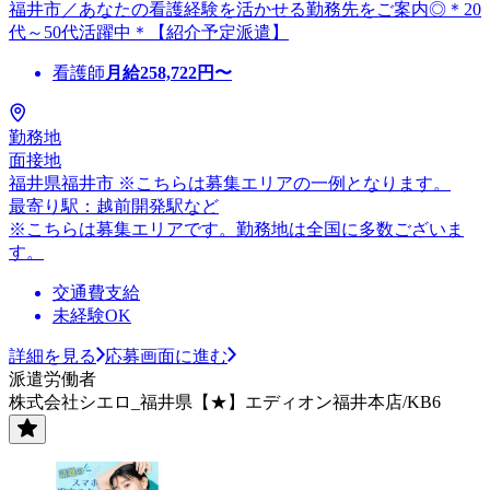
福井市／あなたの看護経験を活かせる勤務先をご案内◎＊20
代～50代活躍中＊【紹介予定派遣】
看護師
月給
258,722
円〜
勤務地
面接地
福井県福井市 ※こちらは募集エリアの一例となります。
最寄り駅：越前開発駅など
※こちらは募集エリアです。勤務地は全国に多数ございま
す。
交通費支給
未経験OK
詳細を見る
応募画面に進む
派遣労働者
株式会社シエロ_福井県【★】エディオン福井本店/KB6