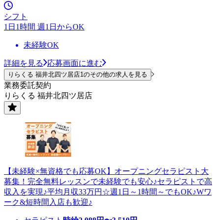
シフト
1日1時間 週1日からOK
未経験OK
詳細を見る
応募画面に進む
りらくる 福井北四ツ居店1のその他の求人を見る
業務委託契約
りらくる 福井北四ツ居店
【未経験×無資格でも応募OK】オープニングセラピスト大
募集！完全無料レッスンで未経験でも安心♪セラピストで高
収入を実現♪平均月収33万円☆週1日～1時間～でもOK♪Wワ
ーク&短時間入店も歓迎♪