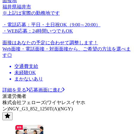
面接地
福井県福井市
※上記は実際の勤務地です
・電話応募：平日・土日祝OK（9:00～20:00）
・WEB応募：24時間いつでもOK
面接はあなたの予定に合わせて調整します！
Web面接・電話面接・対面面接から、ご希望の方法を選べま
す◎
交通費支給
未経験OK
まかないあり
詳細を見る
応募画面に進む
派遣労働者
株式会社フェローズ(ワイヤレスイヤホ
ン)NGY_G3_852_1250T(A)(NGY)