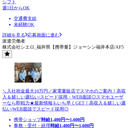
シフト
週1日からOK
交通費支給
未経験OK
詳細を見る
応募画面に進む
派遣労働者
株式会社シエロ_福井県【携帯量】ジョーシン福井本店/AF5
＼入社祝金最大10万円／家電量販店でスマホのご案内！高収
入＆嬉しい週払い/スピード採用・WEB面談◎スマホユーザ
ーなら即戦力★最新情報もいち早くGET！高収入＆嬉しい週
払い/WEB面談でスピード採用◎
携帯ショップ
時給
1,400
円〜
1,600
円
事務・受付・経理
時給
1,400
円〜
1,600
円