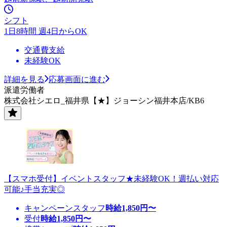
シフト
1日8時間 週4日からOK
交通費支給
未経験OK
詳細を見る
応募画面に進む
派遣労働者
株式会社シエロ_福井県【★】ジョーシン福井本店/KB6
【スマホ受付】イベントスタッフ★未経験OK！週払い対応
可能♪手当充実◎
キャンペーンスタッフ
時給
1,850
円〜
受付
時給
1,850
円〜