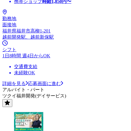
携帯ショップ
時給
1,850
円〜
勤務地
面接地
福井県福井市高柳1-201
越前開発駅、越前新保駅
シフト
1日8時間 週4日からOK
交通費支給
未経験OK
詳細を見る
応募画面に進む
アルバイト・パート
ツクイ福井開発(デイサービス)