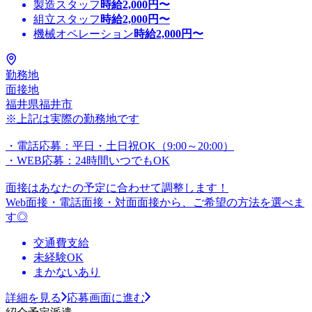
製造スタッフ
時給
2,000
円〜
組立スタッフ
時給
2,000
円〜
機械オペレーション
時給
2,000
円〜
勤務地
面接地
福井県福井市
※上記は実際の勤務地です
・電話応募：平日・土日祝OK（9:00～20:00）
・WEB応募：24時間いつでもOK
面接はあなたの予定に合わせて調整します！
Web面接・電話面接・対面面接から、ご希望の方法を選べま
す◎
交通費支給
未経験OK
まかないあり
詳細を見る
応募画面に進む