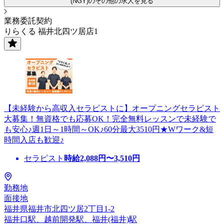
(NGY)のその他の求人を見る
業務委託契約
りらくる 福井北四ツ居店1
【未経験から高収入セラピストに】オープニングセラピスト
大募集！無資格でも応募OK！完全無料レッスンで未経験で
も安心♪週1日～1時間～OK♪60分最大3510円★Wワーク&短
時間入店も歓迎♪
セラピスト
時給
2,088
円〜
3,510
円
勤務地
面接地
福井県福井市北四ツ居2丁目1-2
福井口駅、越前開発駅、福井(福井)駅