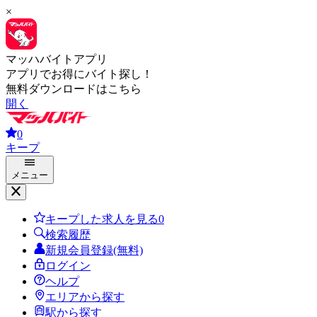
×
マッハバイトアプリ
アプリでお得にバイト探し！
無料ダウンロードはこちら
開く
0
キープ
メニュー
キープした求人を見る
0
検索履歴
新規会員登録(無料)
ログイン
ヘルプ
エリアから探す
駅から探す