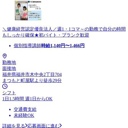
＼健康経営認定優良法人／週1・1コマ～の勤務で自分の時間
もしっかり確保★初バイト・ブランク歓迎
個別指導講師
時給
1,140
円〜
1,466
円
勤務地
面接地
福井県福井市木中央2丁目704
まつもと町屋駅より徒歩29分
シフト
1日1.5時間 週1日からOK
交通費支給
未経験OK
詳細を見る
応募画面に進む