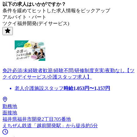
以下の求人はいかがですか？
条件を緩めてヒットした求人情報をピックアップ
アルバイト・パート
ツクイ福井開発(デイサービス)
免許必須/未経験者歓迎/経験不問/研修制度充実/夜勤なし【ツ
クイのデイサービス/介護スタッフ求人】
老人介護施設スタッフ
時給
1,053
円〜
1,157
円
勤務地
面接地
福井県福井市開発2丁目705番地
えちぜん鉄道「越前開発駅」から徒歩約5分