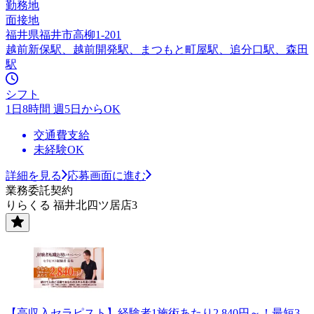
勤務地
面接地
福井県福井市高柳1-201
越前新保駅、越前開発駅、まつもと町屋駅、追分口駅、森田
駅
シフト
1日8時間 週5日からOK
交通費支給
未経験OK
詳細を見る
応募画面に進む
業務委託契約
りらくる 福井北四ツ居店3
【高収入セラピスト】経験者1施術あたり2,840円～！最短3