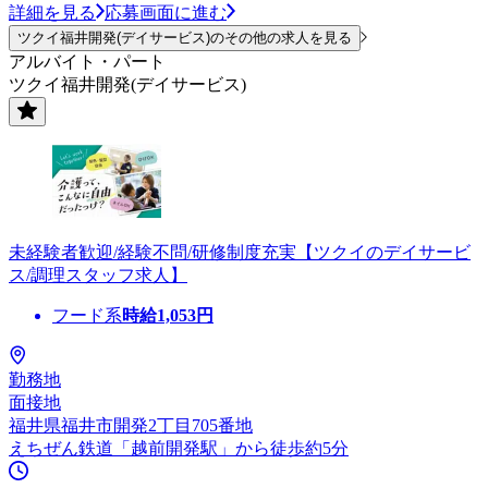
詳細を見る
応募画面に進む
ツクイ福井開発(デイサービス)のその他の求人を見る
アルバイト・パート
ツクイ福井開発(デイサービス)
未経験者歓迎/経験不問/研修制度充実【ツクイのデイサービ
ス/調理スタッフ求人】
フード系
時給
1,053
円
勤務地
面接地
福井県福井市開発2丁目705番地
えちぜん鉄道「越前開発駅」から徒歩約5分