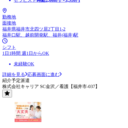
セラピスト
時給
2,088
円〜
3,510
円
勤務地
面接地
福井県福井市北四ツ居2丁目1-2
福井口駅、越前開発駅、福井(福井)駅
シフト
1日1時間 週1日からOK
未経験OK
詳細を見る
応募画面に進む
紹介予定派遣
株式会社キャリア SC金沢／看護【福井市-037】