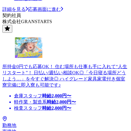
詳細を見る
応募画面に進む
契約社員
株式会社GRANSTARTS
所持金0円でも応募OK！ 住む場所も仕事も手に入れて“人生
リスタート”！ 日払い/週払い相談OK◎「今日寝る場所どう
しよう…」を今すぐ解決◎ ハイグレード家具家電付き個室
寮完備に即入寮も可能です♪
倉庫スタッフ
時給
2,000
円〜
軽作業・製造系
時給
2,000
円〜
検査スタッフ
時給
2,000
円〜
勤務地