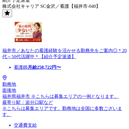
紹介予定派遣
株式会社キャリア SC金沢／看護【福井市-040】
福井市／あなたの看護経験を活かせる勤務先をご案内◎＊20
代～50代活躍中＊【紹介予定派遣】
看護師
月給
258,722
円〜
勤務地
面接地
福井県福井市 ※こちらは募集エリアの一例となります。
最寄り駅：追分口駅など
※こちらは募集エリアです。勤務地は全国に多数ございま
す。
交通費支給