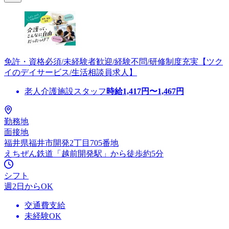
免許・資格必須/未経験者歓迎/経験不問/研修制度充実【ツク
イのデイサービス/生活相談員求人】
老人介護施設スタッフ
時給
1,417
円〜
1,467
円
勤務地
面接地
福井県福井市開発2丁目705番地
えちぜん鉄道「越前開発駅」から徒歩約5分
シフト
週2日からOK
交通費支給
未経験OK