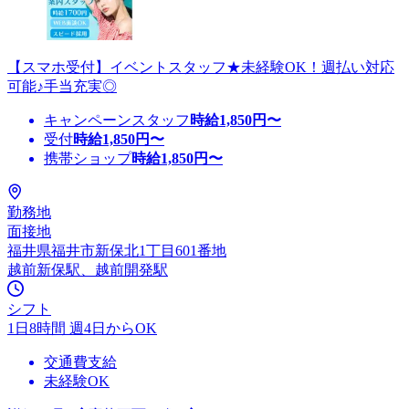
【スマホ受付】イベントスタッフ★未経験OK！週払い対応
可能♪手当充実◎
キャンペーンスタッフ
時給
1,850
円〜
受付
時給
1,850
円〜
携帯ショップ
時給
1,850
円〜
勤務地
面接地
福井県福井市新保北1丁目601番地
越前新保駅、越前開発駅
シフト
1日8時間 週4日からOK
交通費支給
未経験OK