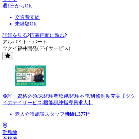
週1日からOK
交通費支給
未経験OK
詳細を見る
応募画面に進む
アルバイト・パート
ツクイ福井開発(デイサービス)
免許・資格必須/未経験者歓迎/経験不問/研修制度充実【ツク
イのデイサービス/機能訓練指導員求人】
老人介護施設スタッフ
時給
1,377
円
勤務地
面接地