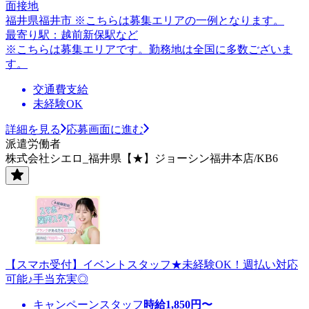
面接地
福井県福井市 ※こちらは募集エリアの一例となります。
最寄り駅：越前新保駅など
※こちらは募集エリアです。勤務地は全国に多数ございま
す。
交通費支給
未経験OK
詳細を見る
応募画面に進む
派遣労働者
株式会社シエロ_福井県【★】ジョーシン福井本店/KB6
【スマホ受付】イベントスタッフ★未経験OK！週払い対応
可能♪手当充実◎
キャンペーンスタッフ
時給
1,850
円〜