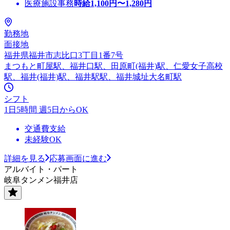
医療施設事務
時給
1,100
円〜
1,280
円
勤務地
面接地
福井県福井市志比口3丁目1番7号
まつもと町屋駅、福井口駅、田原町(福井)駅、仁愛女子高校
駅、福井(福井)駅、福井駅駅、福井城址大名町駅
シフト
1日5時間 週5日からOK
交通費支給
未経験OK
詳細を見る
応募画面に進む
アルバイト・パート
岐阜タンメン福井店