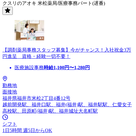
クスリのアオキ 米松薬局/医療事務パート(遅番)
【調剤薬局事務スタッフ募集】今がチャンス！入社祝金3万
円進呈 資格・経験一切不要！
医療施設事務
時給
1,100
円〜
1,280
円
勤務地
面接地
福井県福井市米松2丁目4番12号
越前開発駅、福井口駅、福井(福井)駅、福井駅駅、仁愛女子
高校駅、田原町(福井)駅、福井城址大名町駅
シフト
1日5時間 週5日からOK