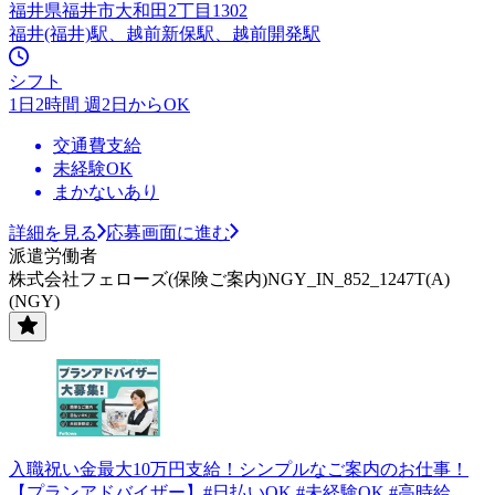
福井県福井市大和田2丁目1302
福井(福井)駅、越前新保駅、越前開発駅
シフト
1日2時間 週2日からOK
交通費支給
未経験OK
まかないあり
詳細を見る
応募画面に進む
派遣労働者
株式会社フェローズ(保険ご案内)NGY_IN_852_1247T(A)
(NGY)
入職祝い金最大10万円支給！シンプルなご案内のお仕事！
【プランアドバイザー】#日払いOK #未経験OK #高時給