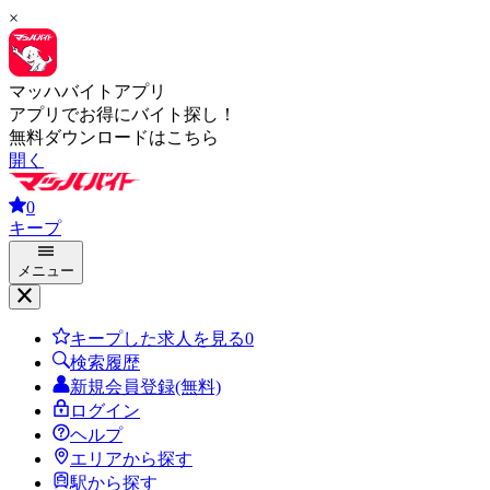
×
マッハバイトアプリ
アプリでお得にバイト探し！
無料ダウンロードはこちら
開く
0
キープ
メニュー
キープした求人を見る
0
検索履歴
新規会員登録(無料)
ログイン
ヘルプ
エリアから探す
駅から探す