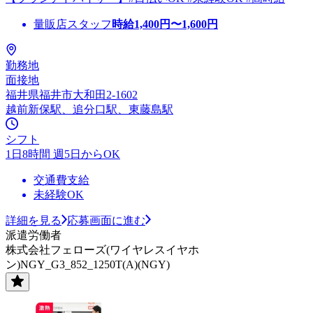
量販店スタッフ
時給
1,400
円〜
1,600
円
勤務地
面接地
福井県福井市大和田2-1602
越前新保駅、追分口駅、東藤島駅
シフト
1日8時間 週5日からOK
交通費支給
未経験OK
詳細を見る
応募画面に進む
派遣労働者
株式会社フェローズ(ワイヤレスイヤホ
ン)NGY_G3_852_1250T(A)(NGY)