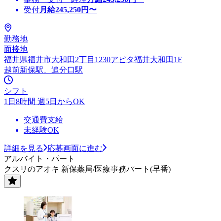
受付
月給
245,250
円〜
勤務地
面接地
福井県福井市大和田2丁目1230アピタ福井大和田1F
越前新保駅、追分口駅
シフト
1日8時間 週5日からOK
交通費支給
未経験OK
詳細を見る
応募画面に進む
アルバイト・パート
クスリのアオキ 新保薬局/医療事務パート(早番)