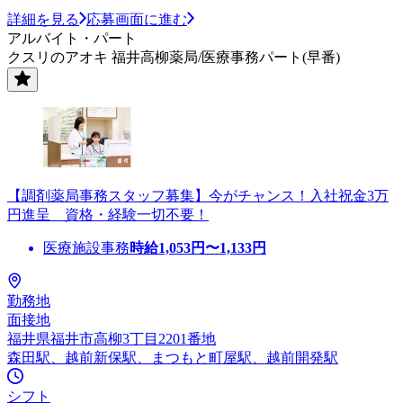
詳細を見る
応募画面に進む
アルバイト・パート
クスリのアオキ 福井高柳薬局/医療事務パート(早番)
【調剤薬局事務スタッフ募集】今がチャンス！入社祝金3万
円進呈 資格・経験一切不要！
医療施設事務
時給
1,053
円〜
1,133
円
勤務地
面接地
福井県福井市高柳3丁目2201番地
森田駅、越前新保駅、まつもと町屋駅、越前開発駅
シフト