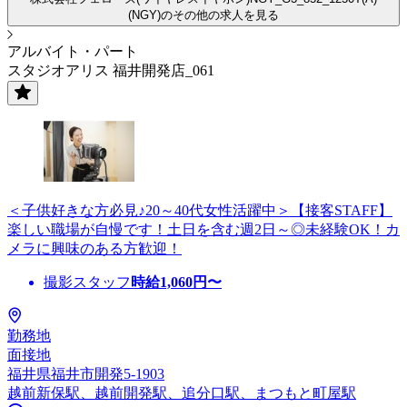
(NGY)のその他の求人を見る
アルバイト・パート
スタジオアリス 福井開発店_061
＜子供好きな方必見♪20～40代女性活躍中＞【接客STAFF】
楽しい職場が自慢です！土日を含む週2日～◎未経験OK！カ
メラに興味のある方歓迎！
撮影スタッフ
時給
1,060
円〜
勤務地
面接地
福井県福井市開発5-1903
越前新保駅、越前開発駅、追分口駅、まつもと町屋駅