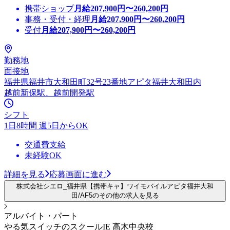
携帯ショップ
月給
207,900
円〜
260,200
円
事務・受付・経理
月給
207,900
円〜
260,200
円
受付
月給
207,900
円〜
260,200
円
勤務地
面接地
福井県福井市大和田町32号23番地アピタ福井大和田内
越前新保駅、越前開発駅
シフト
1日8時間 週5日からOK
交通費支給
未経験OK
詳細を見る
応募画面に進む
株式会社シエロ_福井県【携帯キャ】ワイモバイルアピタ福井大和
田/AF5のその他の求人を見る
アルバイト・パート
やる気スイッチのスクールIE 高木中央校