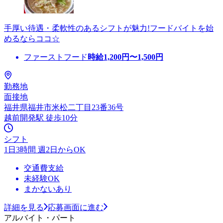
手厚い待遇・柔軟性のあるシフトが魅力!フードバイトを始
めるならココ☆
ファーストフード
時給
1,200
円〜
1,500
円
勤務地
面接地
福井県福井市米松二丁目23番36号
越前開発駅 徒歩10分
シフト
1日3時間 週2日からOK
交通費支給
未経験OK
まかないあり
詳細を見る
応募画面に進む
アルバイト・パート