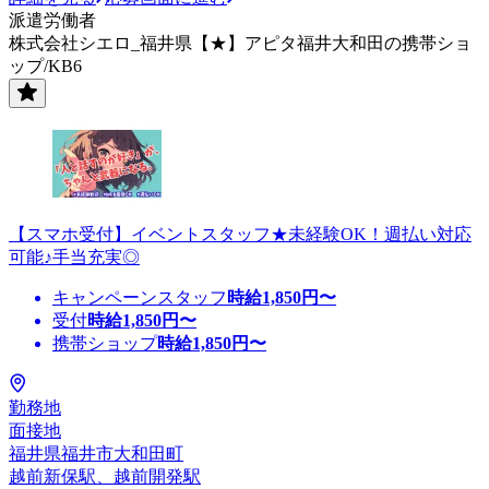
派遣労働者
株式会社シエロ_福井県【★】アピタ福井大和田の携帯ショ
ップ/KB6
【スマホ受付】イベントスタッフ★未経験OK！週払い対応
可能♪手当充実◎
キャンペーンスタッフ
時給
1,850
円〜
受付
時給
1,850
円〜
携帯ショップ
時給
1,850
円〜
勤務地
面接地
福井県福井市大和田町
越前新保駅、越前開発駅