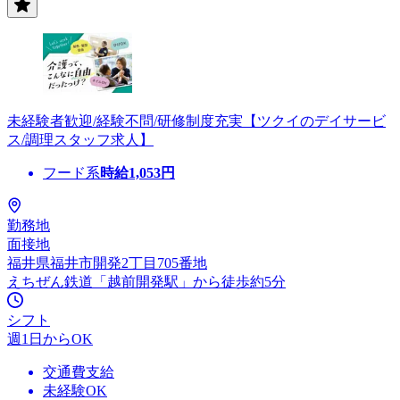
未経験者歓迎/経験不問/研修制度充実【ツクイのデイサービ
ス/調理スタッフ求人】
フード系
時給
1,053
円
勤務地
面接地
福井県福井市開発2丁目705番地
えちぜん鉄道「越前開発駅」から徒歩約5分
シフト
週1日からOK
交通費支給
未経験OK