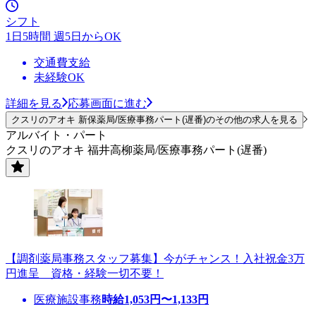
シフト
1日5時間 週5日からOK
交通費支給
未経験OK
詳細を見る
応募画面に進む
クスリのアオキ 新保薬局/医療事務パート(遅番)のその他の求人を見る
アルバイト・パート
クスリのアオキ 福井高柳薬局/医療事務パート(遅番)
【調剤薬局事務スタッフ募集】今がチャンス！入社祝金3万
円進呈 資格・経験一切不要！
医療施設事務
時給
1,053
円〜
1,133
円