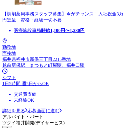
【調剤薬局事務スタッフ募集】今がチャンス！入社祝金3万
円進呈 資格・経験一切不要！
医療施設事務
時給
1,100
円〜
1,280
円
勤務地
面接地
福井県福井市新保三丁目2215番地
越前新保駅、まつもと町屋駅、福井口駅
シフト
1日5時間 週5日からOK
交通費支給
未経験OK
詳細を見る
応募画面に進む
アルバイト・パート
ツクイ福井開発(デイサービス)