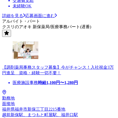
交通費支給
未経験OK
詳細を見る
応募画面に進む
アルバイト・パート
クスリのアオキ 新保薬局/医療事務パート(遅番)
【調剤薬局事務スタッフ募集】今がチャンス！入社祝金3万
円進呈 資格・経験一切不要！
医療施設事務
時給
1,100
円〜
1,280
円
勤務地
面接地
福井県福井市新保三丁目2215番地
越前新保駅、まつもと町屋駅、福井口駅