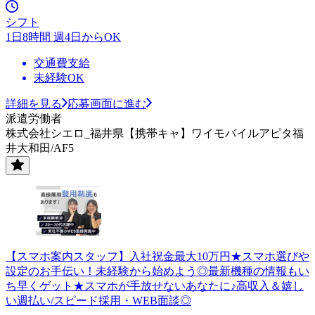
シフト
1日8時間 週4日からOK
交通費支給
未経験OK
詳細を見る
応募画面に進む
派遣労働者
株式会社シエロ_福井県【携帯キャ】ワイモバイルアピタ福
井大和田/AF5
【スマホ案内スタッフ】入社祝金最大10万円★スマホ選びや
設定のお手伝い！未経験から始めよう◎最新機種の情報もい
ち早くゲット★スマホが手放せないあなたに♪高収入＆嬉し
い週払い/スピード採用・WEB面談◎