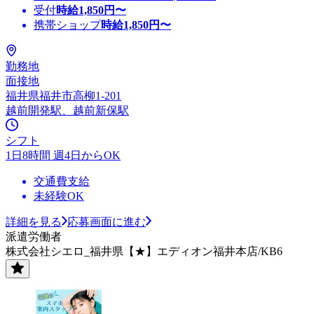
受付
時給
1,850
円〜
携帯ショップ
時給
1,850
円〜
勤務地
面接地
福井県福井市高柳1-201
越前開発駅、越前新保駅
シフト
1日8時間 週4日からOK
交通費支給
未経験OK
詳細を見る
応募画面に進む
派遣労働者
株式会社シエロ_福井県【★】エディオン福井本店/KB6