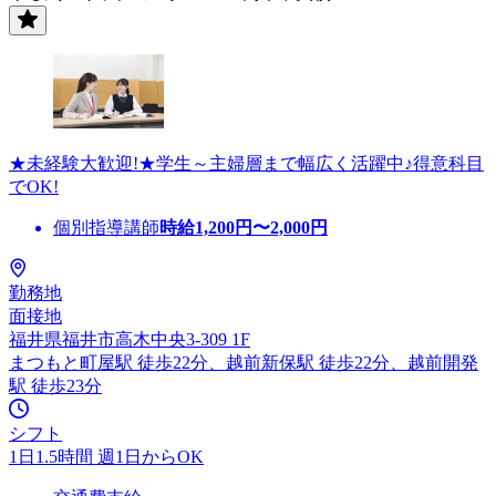
★未経験大歓迎!★学生～主婦層まで幅広く活躍中♪得意科目
でOK!
個別指導講師
時給
1,200
円〜
2,000
円
勤務地
面接地
福井県福井市高木中央3-309 1F
まつもと町屋駅 徒歩22分、越前新保駅 徒歩22分、越前開発
駅 徒歩23分
シフト
1日1.5時間 週1日からOK