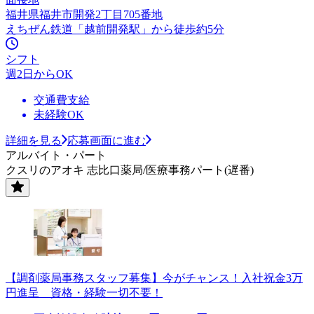
福井県福井市開発2丁目705番地
えちぜん鉄道「越前開発駅」から徒歩約5分
シフト
週2日からOK
交通費支給
未経験OK
詳細を見る
応募画面に進む
アルバイト・パート
クスリのアオキ 志比口薬局/医療事務パート(遅番)
【調剤薬局事務スタッフ募集】今がチャンス！入社祝金3万
円進呈 資格・経験一切不要！