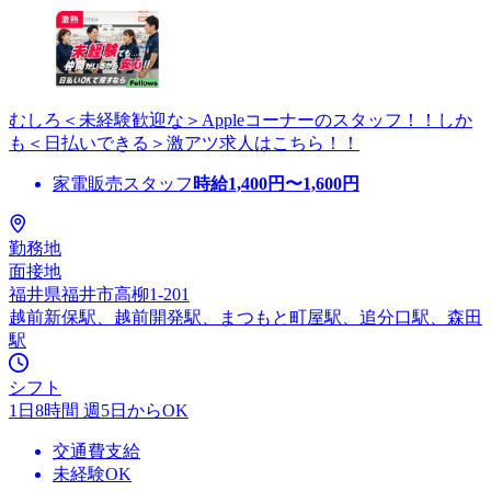
むしろ＜未経験歓迎な＞Appleコーナーのスタッフ！！しか
も＜日払いできる＞激アツ求人はこちら！！
家電販売スタッフ
時給
1,400
円〜
1,600
円
勤務地
面接地
福井県福井市高柳1-201
越前新保駅、越前開発駅、まつもと町屋駅、追分口駅、森田
駅
シフト
1日8時間 週5日からOK
交通費支給
未経験OK