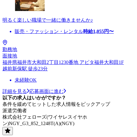
明るく楽しい職場で一緒に働きませんか♪
販売・ファッション・レンタル
時給
1,055
円〜
勤務地
面接地
福井県福井市大和田2丁目1230番地 アピタ福井大和田1F
越前新保駅 徒歩23分
未経験OK
詳細を見る
応募画面に進む
以下の求人はいかがですか？
条件を緩めてヒットした求人情報をピックアップ
派遣労働者
株式会社フェローズ(ワイヤレスイヤホ
ン)NGY_G3_852_1248T(A)(NGY)