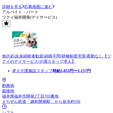
詳細を見る
応募画面に進む
アルバイト・パート
ツクイ福井開発(デイサービス)
免許必須/未経験者歓迎/経験不問/研修制度充実/夜勤なし【ツ
クイのデイサービス/介護スタッフ求人】
老人介護施設スタッフ
時給
1,053
円〜
1,157
円
勤務地
面接地
福井県福井市開発2丁目705番地
えちぜん鉄道「越前開発駅」から徒歩約5分
シフト