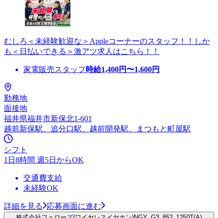
むしろ＜未経験歓迎な＞Appleコーナーのスタッフ！！しか
も＜日払いできる＞激アツ求人はこちら！！
家電販売スタッフ
時給
1,400
円〜
1,600
円
勤務地
面接地
福井県福井市新保北1-601
越前新保駅、追分口駅、越前開発駅、まつもと町屋駅
シフト
1日8時間 週5日からOK
交通費支給
未経験OK
詳細を見る
応募画面に進む
株式会社フェローズ(ワイヤレスイヤホン)NGY_G3_852_1250T(A)