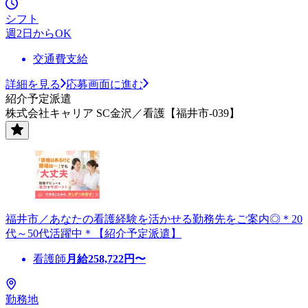
シフト
週2日からOK
交通費支給
詳細を見る
応募画面に進む
紹介予定派遣
株式会社キャリア SC金沢／看護【福井市-039】
福井市／あなたの看護経験を活かせる勤務先をご案内◎＊20
代～50代活躍中＊【紹介予定派遣】
看護師
月給
258,722
円〜
勤務地