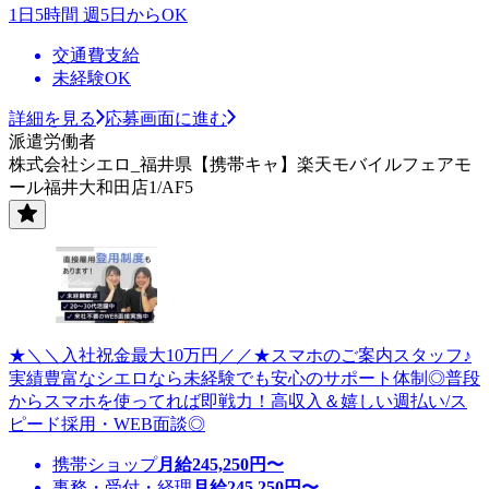
1日5時間 週5日からOK
交通費支給
未経験OK
詳細を見る
応募画面に進む
派遣労働者
株式会社シエロ_福井県【携帯キャ】楽天モバイルフェアモ
ール福井大和田店1/AF5
★＼＼入社祝金最大10万円／／★スマホのご案内スタッフ♪
実績豊富なシエロなら未経験でも安心のサポート体制◎普段
からスマホを使ってれば即戦力！高収入＆嬉しい週払い/ス
ピード採用・WEB面談◎
携帯ショップ
月給
245,250
円〜
事務・受付・経理
月給
245,250
円〜