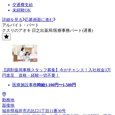
交通費支給
未経験OK
詳細を見る
応募画面に進む
アルバイト・パート
クスリのアオキ 日之出薬局/医療事務パート(遅番)
【調剤薬局事務スタッフ募集】今がチャンス！入社祝金3万
円進呈 資格・経験一切不要！
医療施設事務
時給
1,100
円〜
1,580
円
勤務地
面接地
福井県福井市志比口1丁目11番30号