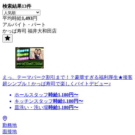
検索結果
13
件
平均時給
1,493
円
アルバイト・パート
かっぱ寿司 福井大和田店
えっ、テーマパーク割引まで！？豪華すぎる福利厚生★接客
超シンプル！かっぱ寿司で楽しくバイトデビュー♪
ホールスタッフ
時給
1,180
円〜
キッチンスタッフ
時給
1,180
円〜
皿洗い・洗い場
時給
1,180
円〜
勤務地
面接地