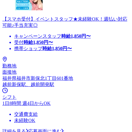
【スマホ受付】イベントスタッフ★未経験OK！週払い対応
可能♪手当充実◎
キャンペーンスタッフ
時給
1,850
円〜
受付
時給
1,850
円〜
携帯ショップ
時給
1,850
円〜
勤務地
面接地
福井県福井市新保北1丁目601番地
越前新保駅、越前開発駅
シフト
1日8時間 週4日からOK
交通費支給
未経験OK
詳細を見る
応募画面に進む