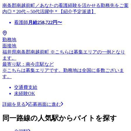
南条郡南越前町／あなたの看護経験を活かせる勤務先をご案
内◎＊20代～50代活躍中＊【紹介予定派遣】
看護師
月給
258,722
円〜
勤務地
面接地
福井県南条郡南越前町 ※こちらは募集エリアの一例となり
ます。
最寄り駅：南今庄駅など
※こちらは募集エリアです。勤務地は全国に多数ございま
す。
交通費支給
未経験OK
詳細を見る
応募画面に進む
同一路線の人気駅からバイトを探す