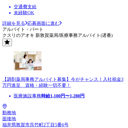
交通費支給
未経験OK
詳細を見る
応募画面に進む
アルバイト・パート
クスリのアオキ 新敦賀薬局/医療事務アルバイト(遅番)
【調剤薬局事務アルバイト募集】今がチャンス！入社祝金3
万円進呈 資格・経験一切不要！
医療施設事務
時給
1,100
円〜
1,280
円
勤務地
面接地
福井県敦賀市呉竹町2丁目5番6号