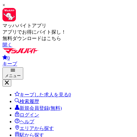
×
マッハバイトアプリ
アプリでお得にバイト探し！
無料ダウンロードはこちら
開く
0
キープ
メニュー
キープした求人を見る
0
検索履歴
新規会員登録(無料)
ログイン
ヘルプ
エリアから探す
駅から探す