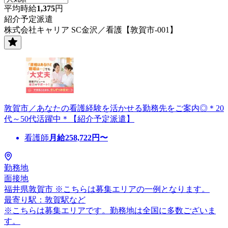
平均時給
1,375
円
紹介予定派遣
株式会社キャリア SC金沢／看護【敦賀市-001】
敦賀市／あなたの看護経験を活かせる勤務先をご案内◎＊20
代～50代活躍中＊【紹介予定派遣】
看護師
月給
258,722
円〜
勤務地
面接地
福井県敦賀市 ※こちらは募集エリアの一例となります。
最寄り駅：敦賀駅など
※こちらは募集エリアです。勤務地は全国に多数ございま
す。