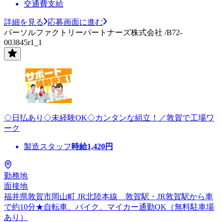
交通費支給
詳細を見る
応募画面に進む
パーソルファクトリーパートナーズ株式会社 /B72-
003845r1_1
◇日払あり◇未経験OK◇カンタンな組立！／敦賀で工場ワ
ーク
製造スタッフ
時給
1,420
円
勤務地
面接地
福井県敦賀市岡山町 JR北陸本線 敦賀駅・JR敦賀駅から車
で約10分★自転車、バイク、マイカー通勤OK（無料駐車場
あり）