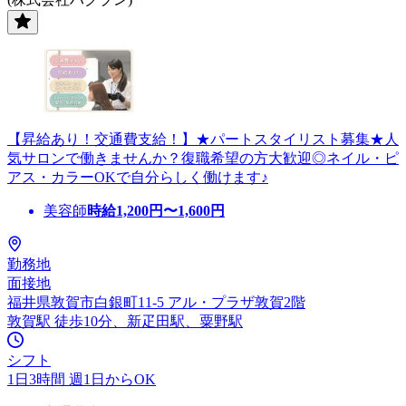
【昇給あり！交通費支給！】★パートスタイリスト募集★人
気サロンで働きませんか？復職希望の方大歓迎◎ネイル・ピ
アス・カラーOKで自分らしく働けます♪
美容師
時給
1,200
円〜
1,600
円
勤務地
面接地
福井県敦賀市白銀町11-5 アル・プラザ敦賀2階
敦賀駅 徒歩10分、新疋田駅、粟野駅
シフト
1日3時間 週1日からOK