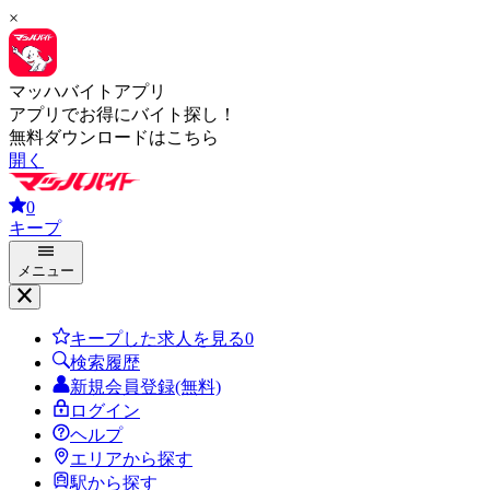
×
マッハバイトアプリ
アプリでお得にバイト探し！
無料ダウンロードはこちら
開く
0
キープ
メニュー
キープした求人を見る
0
検索履歴
新規会員登録(無料)
ログイン
ヘルプ
エリアから探す
駅から探す