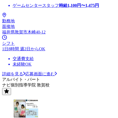
ゲームセンタースタッフ
時給
1,100
円〜
1,475
円
勤務地
面接地
福井県敦賀市木崎40-12
シフト
1日8時間 週2日からOK
交通費支給
未経験OK
詳細を見る
応募画面に進む
アルバイト・パート
ナビ個別指導学院 敦賀校