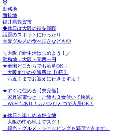
勤務地
面接地
福井県敦賀市
◆休日は大阪の街を満喫
話題のスポットに行ったり
大阪グルメの食べ歩きなども◎
＼大阪で新生活はじめよう！／
勤務地：大阪・関西一円
★全国どこからでも応募OK！
大阪までの交通費は【0円】
お近くまでお迎えに行きますよ！
★すぐに住める【寮完備】
家具家電つき・ご飯も３食付いて快適♪
Wi-Fiもあり！カバンひとつで入居OK！
★休日も楽しめる好立地
大阪の中心地までスグ！
観光・グルメ・ショッピングも満喫できます。