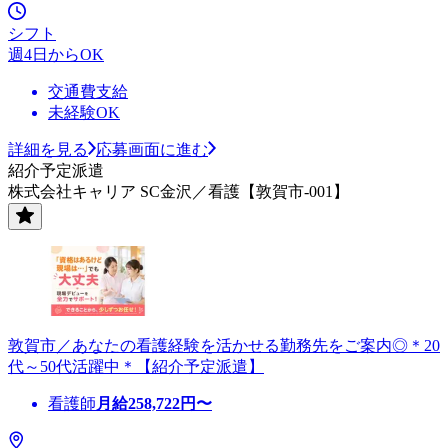
シフト
週4日からOK
交通費支給
未経験OK
詳細を見る
応募画面に進む
紹介予定派遣
株式会社キャリア SC金沢／看護【敦賀市-001】
敦賀市／あなたの看護経験を活かせる勤務先をご案内◎＊20
代～50代活躍中＊【紹介予定派遣】
看護師
月給
258,722
円〜