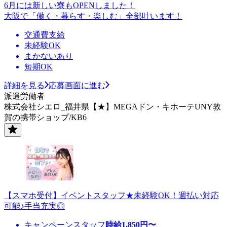
6月には新しい寮もOPENしました！
大阪で「働く・暮らす・楽しむ」全部叶います！
交通費支給
未経験OK
まかないあり
短期OK
詳細を見る
応募画面に進む
派遣労働者
株式会社シエロ_福井県【★】MEGAドン・キホーテUNY敦
賀の携帯ショップ/KB6
【スマホ受付】イベントスタッフ★未経験OK！週払い対応
可能♪手当充実◎
キャンペーンスタッフ
時給
1,850
円〜