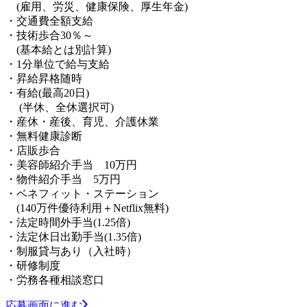
(雇用、労災、健康保険、厚生年金)
・交通費全額支給
・技術歩合30％～
(基本給とは別計算)
・1分単位で給与支給
・昇給昇格随時
・有給(最高20日)
(半休、全休選択可)
・産休・産後、育児、介護休業
・無料健康診断
・店販歩合
・美容師紹介手当 10万円
・物件紹介手当 5万円
・ベネフィット・ステーション
(140万件優待利用＋Netflix無料)
・法定時間外手当(1.25倍)
・法定休日出勤手当(1.35倍)
・制服貸与あり（入社時）
・研修制度
・労務各種相談窓口
応募画面に進む