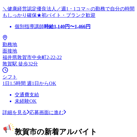
＼健康経営認定優良法人／週1・1コマ～の勤務で自分の時間
もしっかり確保★初バイト・ブランク歓迎
個別指導講師
時給
1,140
円〜
1,466
円
勤務地
面接地
福井県敦賀市中央町2-22-22
敦賀駅 徒歩32分
シフト
1日1.5時間 週1日からOK
交通費支給
未経験OK
詳細を見る
応募画面に進む
敦賀市の新着アルバイト