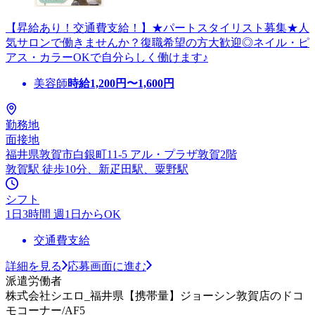
【昇給あり！交通費支給！】★パートスタイリスト募集★人
気サロンで働きませんか？復職希望の方大歓迎◎ネイル・ピ
アス・カラーOKで自分らしく働けます♪
美容師
時給
1,200
円〜
1,600
円
勤務地
面接地
福井県敦賀市白銀町11-5 アル・プラザ敦賀2階
敦賀駅 徒歩10分、新疋田駅、粟野駅
シフト
1日3時間 週1日からOK
交通費支給
詳細を見る
応募画面に進む
派遣労働者
株式会社シエロ_福井県【携帯量】ジョーシン敦賀店のドコ
モコーナー/AF5