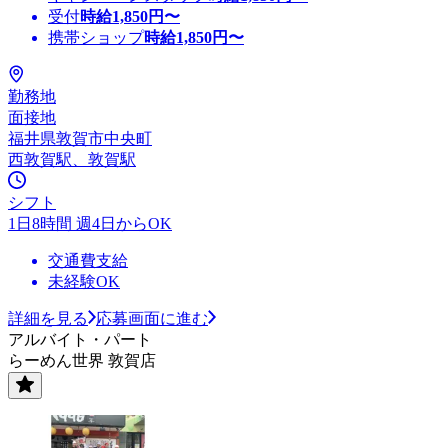
受付
時給
1,850
円〜
携帯ショップ
時給
1,850
円〜
勤務地
面接地
福井県敦賀市中央町
西敦賀駅、敦賀駅
シフト
1日8時間 週4日からOK
交通費支給
未経験OK
詳細を見る
応募画面に進む
アルバイト・パート
らーめん世界 敦賀店