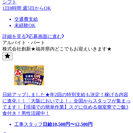
シフト
1日8時間 週5日からOK
交通費支給
未経験OK
詳細を見る
応募画面に進む
アルバイト・パート
株式会社創新★福井県内どこでもお迎えいきます★
日給アップしました★年2回の特別支給も決定！稼げる内容
に進化！！「大阪においでよ！」全国からスタッフが集まっ
てます！【現場での簡単作業】スグに住める個室寮でご飯3
食付き！男性活躍中！
工事スタッフ
日給
10,500
円〜
12,500
円