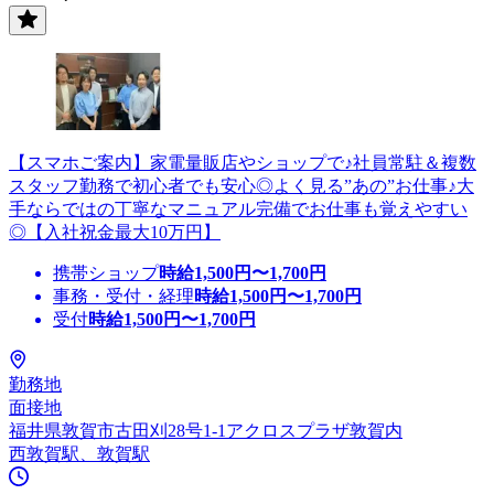
【スマホご案内】家電量販店やショップで♪社員常駐＆複数
スタッフ勤務で初心者でも安心◎よく見る”あの”お仕事♪大
手ならではの丁寧なマニュアル完備でお仕事も覚えやすい
◎【入社祝金最大10万円】
携帯ショップ
時給
1,500
円〜
1,700
円
事務・受付・経理
時給
1,500
円〜
1,700
円
受付
時給
1,500
円〜
1,700
円
勤務地
面接地
福井県敦賀市古田刈28号1-1アクロスプラザ敦賀内
西敦賀駅、敦賀駅