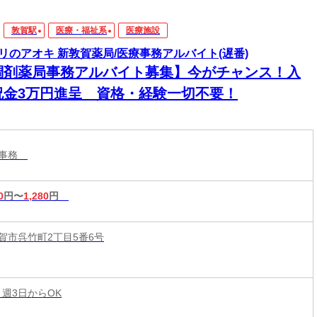
敦賀駅
医療・福祉系
医療施設
リのアオキ 新敦賀薬局/医療事務アルバイト(遅番)
調剤薬局事務アルバイト募集】今がチャンス！入
祝金3万円進呈 資格・経験一切不要！
設事務
0
円〜
1,280
円
賀市呉竹町2丁目5番6号
 週3日からOK