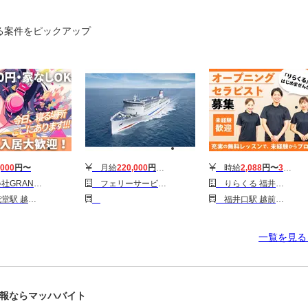
る案件をピックアップ
,000
円〜
月給
220,000
円〜
300,000
円
時給
2,088
円〜
3,510
円
ANSTARTS
フェリーサービス株式会社 敦賀(船内調理)
りらくる 福井北四ツ居店1
駅 商工会議所前駅
福井口駅 越前開発駅 福井(福井)駅
一覧を見
報ならマッハバイト