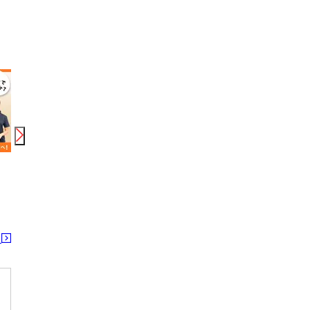
時給
1,850
円〜
時給
1,850
円〜
時給
株式会社シエロ_福井県【★】エディオン福井本店/KB6
株式会社シエロ_福井県【★】二の宮の携帯ショップ/KB6
株式会社綜合キャリアオプション
越前新保駅 越前開発駅
まつもと町屋駅 西別院駅
東藤
る