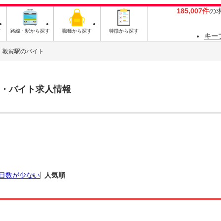
185,007件
の
す
路線・駅から探す
職種から探す
特徴から探す
キー
敦賀駅のバイト
・バイト求人情報
日数が少ない
人気順