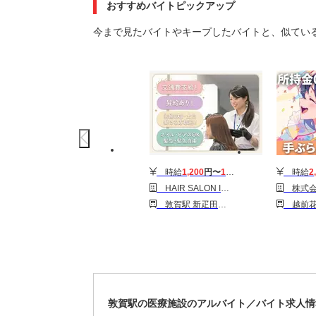
おすすめバイトピックアップ
今まで見たバイトやキープしたバイトと、似てい
時給
1,200
円〜
1,600
円
時給
2
HAIR SALON IWASAKI 福井敦賀店［パート］スタイリスト(株式会社ハクブン)
株式会社GR
敦賀駅 新疋田駅 粟野駅
越前花堂駅 越前開発
敦賀駅の医療施設のアルバイト／バイト求人情