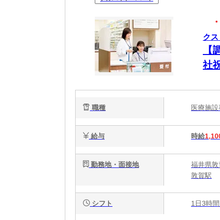
クス
【
社
職種
医療施
給与
時給
1,10
勤務地・面接地
福井県敦
敦賀駅
シフト
1日3時間