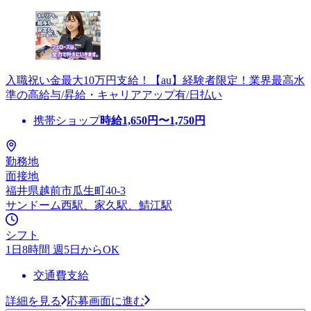
入職祝い金最大10万円支給！【au】経験者限定！業界最高水
準の高給与/昇給・キャリアアップ有/日払い
携帯ショップ
時給
1,650
円〜
1,750
円
勤務地
面接地
福井県越前市瓜生町40-3
サンドーム西駅、家久駅、鯖江駅
シフト
1日8時間 週5日からOK
交通費支給
詳細を見る
応募画面に進む