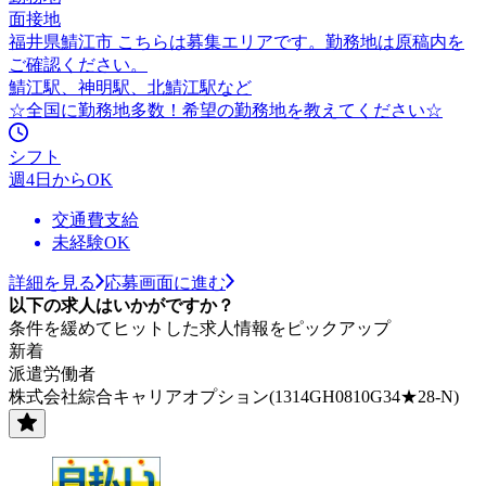
面接地
福井県鯖江市 こちらは募集エリアです。勤務地は原稿内を
ご確認ください。
鯖江駅、神明駅、北鯖江駅など
☆全国に勤務地多数！希望の勤務地を教えてください☆
シフト
週4日からOK
交通費支給
未経験OK
詳細を見る
応募画面に進む
以下の求人はいかがですか？
条件を緩めてヒットした求人情報をピックアップ
新着
派遣労働者
株式会社綜合キャリアオプション(1314GH0810G34★28-N)