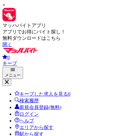
×
マッハバイトアプリ
アプリでお得にバイト探し！
無料ダウンロードはこちら
開く
0
キープ
メニュー
キープした求人を見る
0
検索履歴
新規会員登録(無料)
ログイン
ヘルプ
エリアから探す
駅から探す