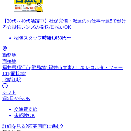
【20代～40代活躍中】社保完備・派遣のお仕事☆週5で働け
る☆眼鏡レンズの発送/日払いOK
梱包スタッフ
時給
1,053
円〜
勤務地
面接地
福井県鯖江市(勤務地) 福井市大東2-1-20 レコルタ・フォー
101(面接地)
北鯖江駅
シフト
週5日からOK
交通費支給
未経験OK
詳細を見る
応募画面に進む