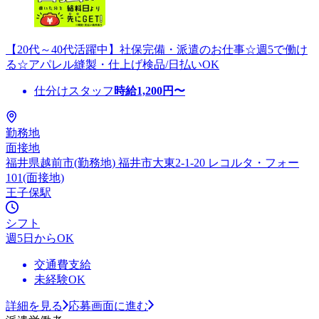
【20代～40代活躍中】社保完備・派遣のお仕事☆週5で働け
る☆アパレル縫製・仕上げ検品/日払いOK
仕分けスタッフ
時給
1,200
円〜
勤務地
面接地
福井県越前市(勤務地) 福井市大東2-1-20 レコルタ・フォー
101(面接地)
王子保駅
シフト
週5日からOK
交通費支給
未経験OK
詳細を見る
応募画面に進む