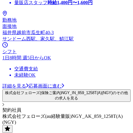
量販店スタッフ
時給
1,400
円〜
1,600
円
勤務地
面接地
福井県越前市瓜生町40-3
サンドーム西駅、家久駅、鯖江駅
シフト
1日8時間 週5日からOK
交通費支給
未経験OK
詳細を見る
応募画面に進む
株式会社フェローズ(保険ご案内)NGY_IN_859_1258T(A)(NGY)のその他
の求人を見る
契約社員
株式会社フェローズ(au経験量販)NGY_AK_859_1258T(A)
(NGY)