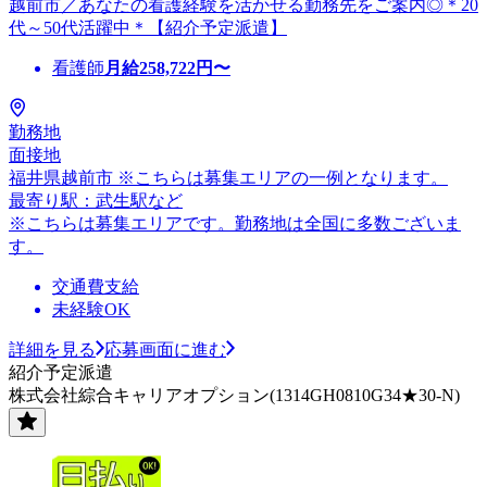
越前市／あなたの看護経験を活かせる勤務先をご案内◎＊20
代～50代活躍中＊【紹介予定派遣】
看護師
月給
258,722
円〜
勤務地
面接地
福井県越前市 ※こちらは募集エリアの一例となります。
最寄り駅：武生駅など
※こちらは募集エリアです。勤務地は全国に多数ございま
す。
交通費支給
未経験OK
詳細を見る
応募画面に進む
紹介予定派遣
株式会社綜合キャリアオプション(1314GH0810G34★30-N)