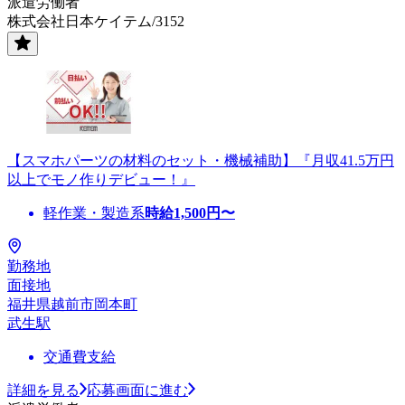
派遣労働者
株式会社日本ケイテム/3152
【スマホパーツの材料のセット・機械補助】『月収41.5万円
以上でモノ作りデビュー！』
軽作業・製造系
時給
1,500
円〜
勤務地
面接地
福井県越前市岡本町
武生駅
交通費支給
詳細を見る
応募画面に進む