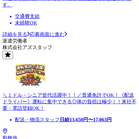
す。
交通費支給
未経験OK
詳細を見る
応募画面に進む
派遣労働者
株式会社アズスタッフ
＼ミドル・シニア世代活躍中！！／普通免許でOK！《配送
ドライバー》運転に集中できる◎体の負担は極少！！来社不
要・電話登録OK！
配送・物流スタッフ
日給
13,650
円〜
17,063
円
勤務地