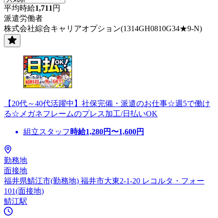
平均時給
1,711
円
派遣労働者
株式会社綜合キャリアオプション(1314GH0810G34★9-N)
【20代～40代活躍中】社保完備・派遣のお仕事☆週5で働け
る☆メガネフレームのプレス加工/日払いOK
組立スタッフ
時給
1,280
円〜
1,600
円
勤務地
面接地
福井県鯖江市(勤務地) 福井市大東2-1-20 レコルタ・フォー
101(面接地)
鯖江駅