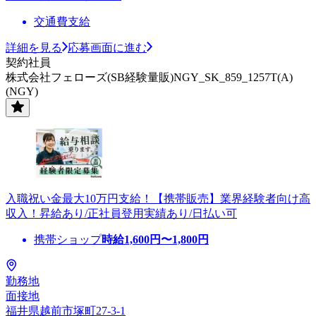
交通費支給
詳細を見る
応募画面に進む
契約社員
株式会社フェローズ(SB経験量販)NGY_SK_859_1257T(A)
(NGY)
入職祝い金最大10万円支給！【携帯販売】業界経験者向け高
収入！昇給あり/正社員登用実績あり/日払い可
携帯ショップ
時給
1,600
円〜
1,800
円
勤務地
面接地
福井県越前市塚町27-3-1