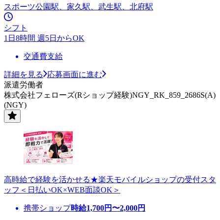
スポーツ公園駅、家久駅、武生駅、北府駅
シフト
1日8時間 週5日からOK
交通費支給
詳細を見る
応募画面に進む
派遣労働者
株式会社フェローズ(Rショップ経験)NGY_RK_859_2686S(A)
(NGY)
高時給で経験を活かせる★楽天モバイルショップの受付スタ
ッフ＜日払いOK×WEB面談OK＞
携帯ショップ
時給
1,700
円〜
2,000
円