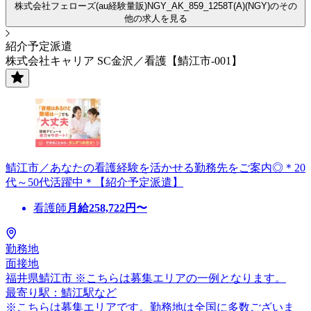
株式会社フェローズ(au経験量販)NGY_AK_859_1258T(A)(NGY)のその
他の求人を見る
紹介予定派遣
株式会社キャリア SC金沢／看護【鯖江市-001】
鯖江市／あなたの看護経験を活かせる勤務先をご案内◎＊20
代～50代活躍中＊【紹介予定派遣】
看護師
月給
258,722
円〜
勤務地
面接地
福井県鯖江市 ※こちらは募集エリアの一例となります。
最寄り駅：鯖江駅など
※こちらは募集エリアです。勤務地は全国に多数ございま