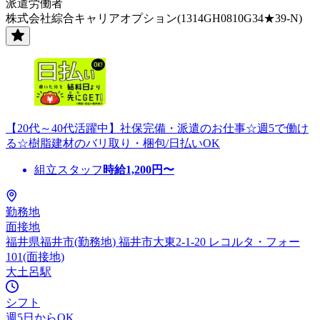
派遣労働者
株式会社綜合キャリアオプション(1314GH0810G34★39-N)
【20代～40代活躍中】社保完備・派遣のお仕事☆週5で働け
る☆樹脂建材のバリ取り・梱包/日払いOK
組立スタッフ
時給
1,200
円〜
勤務地
面接地
福井県福井市(勤務地) 福井市大東2-1-20 レコルタ・フォー
101(面接地)
大土呂駅
シフト
週5日からOK