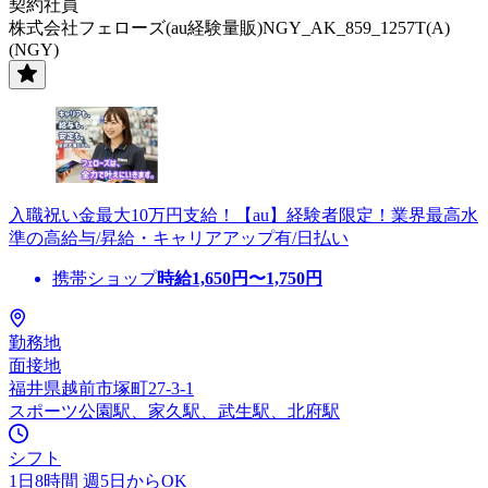
契約社員
株式会社フェローズ(au経験量販)NGY_AK_859_1257T(A)
(NGY)
入職祝い金最大10万円支給！【au】経験者限定！業界最高水
準の高給与/昇給・キャリアアップ有/日払い
携帯ショップ
時給
1,650
円〜
1,750
円
勤務地
面接地
福井県越前市塚町27-3-1
スポーツ公園駅、家久駅、武生駅、北府駅
シフト
1日8時間 週5日からOK