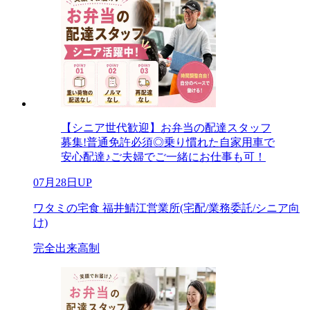
【シニア世代歓迎】お弁当の配達スタッフ
募集!普通免許必須◎乗り慣れた自家用車で
安心配達♪ご夫婦でご一緒にお仕事も可！
07月28日UP
ワタミの宅食 福井鯖江営業所(宅配/業務委託/シニア向
け)
完全出来高制