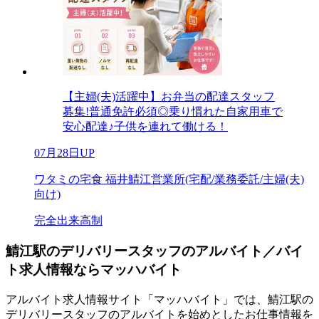
【主婦(夫)活躍中】お弁当の配達スタッフ
募集!普通免許必須◎乗り慣れた自家用車で
安心配達♪子供を連れて働ける！
07月28日UP
ワタミの宅食 福井鯖江営業所(宅配/業務委託/主婦(夫)
向け)
完全出来高制
鯖江駅のデリバリースタッフのアルバイト／バイ
ト求人情報ならマッハバイト
アルバイト求人情報サイト「マッハバイト」では、鯖江駅の
デリバリースタッフのアルバイトを始めとしたお仕事情報を