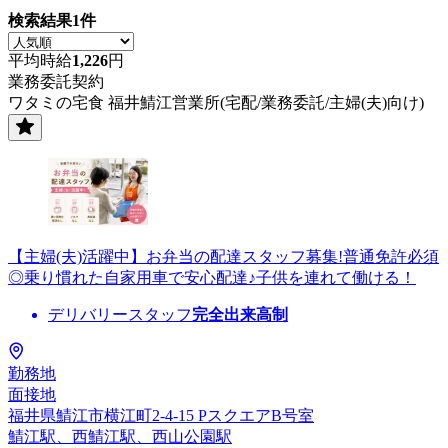
検索結果
1
件
平均時給
1,226
円
業務委託契約
ワタミの宅食 福井鯖江営業所(宅配/業務委託/主婦(夫)向け)
【主婦(夫)活躍中】お弁当の配達スタッフ募集!普通免許必須
◎乗り慣れた自家用車で安心配達♪子供を連れて働ける！
デリバリースタッフ
完全出来高制
勤務地
面接地
福井県鯖江市横江町2-4-15 PスクエアB号室
鯖江駅、西鯖江駅、西山公園駅