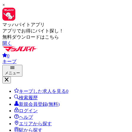
×
マッハバイトアプリ
アプリでお得にバイト探し！
無料ダウンロードはこちら
開く
0
キープ
メニュー
キープした求人を見る
0
検索履歴
新規会員登録(無料)
ログイン
ヘルプ
エリアから探す
駅から探す