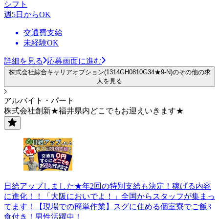
シフト
週5日からOK
交通費支給
未経験OK
詳細を見る
応募画面に進む
株式会社綜合キャリアオプション(1314GH0810G34★9-N)のその他の求
人を見る
アルバイト・パート
株式会社創新★福井県内どこでもお迎えいきます★
日給アップしました★年2回の特別支給も決定！稼げる内容
に進化！！「大阪においでよ！」全国からスタッフが集まっ
てます！【現場での簡単作業】スグに住める個室寮でご飯3
食付き！男性活躍中！