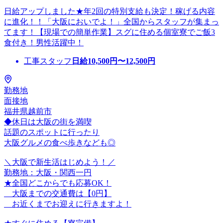
日給アップしました★年2回の特別支給も決定！稼げる内容
に進化！！「大阪においでよ！」全国からスタッフが集まっ
てます！【現場での簡単作業】スグに住める個室寮でご飯3
食付き！男性活躍中！
工事スタッフ
日給
10,500
円〜
12,500
円
勤務地
面接地
福井県越前市
◆休日は大阪の街を満喫
話題のスポットに行ったり
大阪グルメの食べ歩きなども◎
＼大阪で新生活はじめよう！／
勤務地：大阪・関西一円
★全国どこからでも応募OK！
大阪までの交通費は【0円】
お近くまでお迎えに行きますよ！