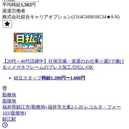
平均時給
1,582
円
派遣労働者
株式会社綜合キャリアオプション(1314GH0810G34★9-N)
【20代～40代活躍中】社保完備・派遣のお仕事☆週5で働け
る☆メガネフレームのプレス加工/日払いOK
組立スタッフ
時給
1,280
円〜
1,600
円
勤務地
面接地
福井県鯖江市(勤務地) 福井市大東2-1-20 レコルタ・フォー
101(面接地)
鯖江駅