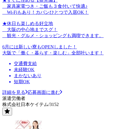
★すぐに住める【寮完備】
家具家電つき・ご飯も３食付いて快適♪
Wi-Fiもあり！カバンひとつで入居OK！
★休日も楽しめる好立地
大阪の中心地までスグ！
観光・グルメ・ショッピングも満喫できます。
6月には新しい寮もOPENしました！
大阪で「働く・暮らす・楽しむ」全部叶います！
交通費支給
未経験OK
まかないあり
短期OK
詳細を見る
応募画面に進む
派遣労働者
株式会社日本ケイテム/3152