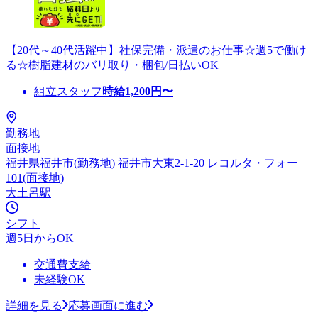
【20代～40代活躍中】社保完備・派遣のお仕事☆週5で働け
る☆樹脂建材のバリ取り・梱包/日払いOK
組立スタッフ
時給
1,200
円〜
勤務地
面接地
福井県福井市(勤務地) 福井市大東2-1-20 レコルタ・フォー
101(面接地)
大土呂駅
シフト
週5日からOK
交通費支給
未経験OK
詳細を見る
応募画面に進む