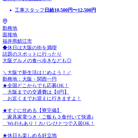
工事スタッフ
日給
10,500
円〜
12,500
円
勤務地
面接地
福井県鯖江市
◆休日は大阪の街を満喫
話題のスポットに行ったり
大阪グルメの食べ歩きなども◎
＼大阪で新生活はじめよう！／
勤務地：大阪・関西一円
★全国どこからでも応募OK！
大阪までの交通費は【0円】
お近くまでお迎えに行きますよ！
★すぐに住める【寮完備】
家具家電つき・ご飯も３食付いて快適♪
Wi-Fiもあり！カバンひとつで入居OK！
★休日も楽しめる好立地