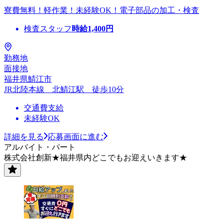
寮費無料！軽作業！未経験OK！電子部品の加工・検査
検査スタッフ
時給
1,400
円
勤務地
面接地
福井県鯖江市
JR北陸本線 北鯖江駅 徒歩10分
交通費支給
未経験OK
詳細を見る
応募画面に進む
アルバイト・パート
株式会社創新★福井県内どこでもお迎えいきます★