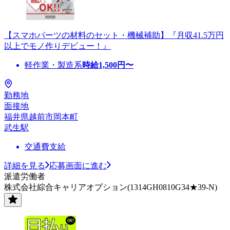
【スマホパーツの材料のセット・機械補助】『月収41.5万円
以上でモノ作りデビュー！』
軽作業・製造系
時給
1,500
円〜
勤務地
面接地
福井県越前市岡本町
武生駅
交通費支給
詳細を見る
応募画面に進む
派遣労働者
株式会社綜合キャリアオプション(1314GH0810G34★39-N)