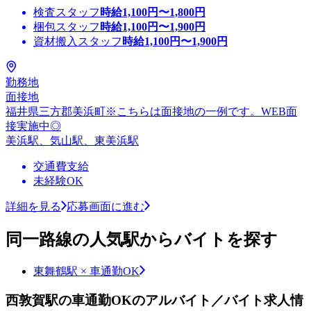
検査スタッフ
時給
1,100
円〜
1,800
円
梱包スタッフ
時給
1,100
円〜
1,900
円
資材搬入スタッフ
時給
1,100
円〜
1,900
円
勤務地
面接地
福井県三方郡美浜町※こちらは面接地の一例です。WEB面
接実施中◎
美浜駅、気山駅、東美浜駅
交通費支給
未経験OK
詳細を見る
応募画面に進む
同一路線の人気駅からバイトを探す
東舞鶴駅 × 車通勤OK
西敦賀駅の車通勤OKのアルバイト／バイト求人情