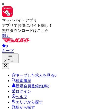
×
マッハバイトアプリ
アプリでお得にバイト探し！
無料ダウンロードはこちら
開く
0
キープ
メニュー
キープした求人を見る
0
検索履歴
新規会員登録(無料)
ログイン
ヘルプ
エリアから探す
駅から探す