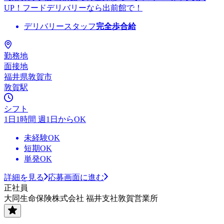
UP！フードデリバリーなら出前館で！
デリバリースタッフ
完全歩合給
勤務地
面接地
福井県敦賀市
敦賀駅
シフト
1日1時間 週1日からOK
未経験OK
短期OK
単発OK
詳細を見る
応募画面に進む
正社員
大同生命保険株式会社 福井支社敦賀営業所