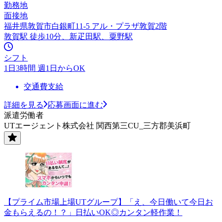
勤務地
面接地
福井県敦賀市白銀町11-5 アル・プラザ敦賀2階
敦賀駅 徒歩10分、新疋田駅、粟野駅
シフト
1日3時間 週1日からOK
交通費支給
詳細を見る
応募画面に進む
派遣労働者
UTエージェント株式会社 関西第三CU_三方郡美浜町
【プライム市場上場UTグループ】「え、今日働いて今日お
金もらえるの！？」日払いOK◎カンタン軽作業！