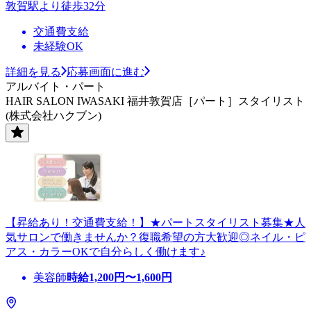
敦賀駅より徒歩32分
交通費支給
未経験OK
詳細を見る
応募画面に進む
アルバイト・パート
HAIR SALON IWASAKI 福井敦賀店［パート］スタイリスト
(株式会社ハクブン)
【昇給あり！交通費支給！】★パートスタイリスト募集★人
気サロンで働きませんか？復職希望の方大歓迎◎ネイル・ピ
アス・カラーOKで自分らしく働けます♪
美容師
時給
1,200
円〜
1,600
円