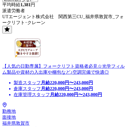
平均時給
1,381
円
派遣労働者
UTエージェント株式会社 関西第三CU_福井県敦賀市_フォ
ークリフト･クレーン
【人気の日勤専属】フォークリフト資格者必見☆光学フィル
ム製品や資材の入出庫や梱包など♪空調完備で快適◎
製造スタッフ
月給
220,000
円〜
243,000
円
倉庫スタッフ
月給
220,000
円〜
243,000
円
在庫管理スタッフ
月給
220,000
円〜
243,000
円
勤務地
面接地
福井県敦賀市