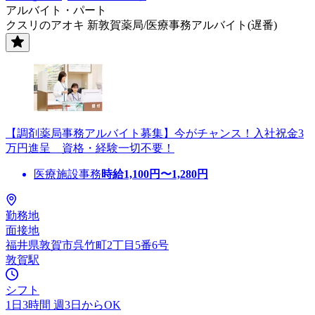
アルバイト・パート
クスリのアオキ 新敦賀薬局/医療事務アルバイト(遅番)
【調剤薬局事務アルバイト募集】今がチャンス！入社祝金3
万円進呈 資格・経験一切不要！
医療施設事務
時給
1,100
円〜
1,280
円
勤務地
面接地
福井県敦賀市呉竹町2丁目5番6号
敦賀駅
シフト
1日3時間 週3日からOK