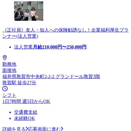
《正社員》友人・知人への保険勧誘なし！企業福利厚生プラ
ンナー(法人営業)
法人営業
月給
210,000
円〜
250,000
円
勤務地
面接地
福井県敦賀市中央町2-2-2 グランドール敦賀3階
敦賀駅 徒歩27分
シフト
1日7時間 週5日からOK
交通費支給
未経験OK
詳細を見る
応募画面に進む