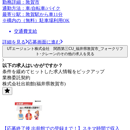
勤務詳細：敦賀市
通勤方法：車/自転車/バイク
最寄り駅：敦賀駅から車11分
※構内の（無料）駐車場利用OK
交通費支給
詳細を見る
応募画面に進む
UTエージェント株式会社 関西第三CU_福井県敦賀市_フォークリフ
ト･クレーンのその他の求人を見る
以下の求人はいかがですか？
条件を緩めてヒットした求人情報をピックアップ
業務委託契約
株式会社出前館(福井県敦賀市)
【応募終了後 出前館での登録まで！】スキマ時間で収入