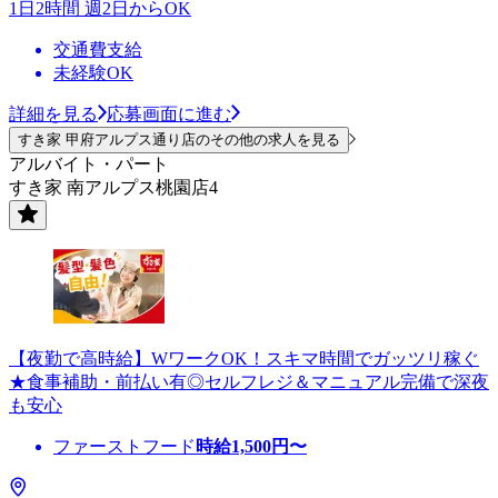
1日2時間 週2日からOK
交通費支給
未経験OK
詳細を見る
応募画面に進む
すき家 甲府アルプス通り店のその他の求人を見る
アルバイト・パート
すき家 南アルプス桃園店4
【夜勤で高時給】WワークOK！スキマ時間でガッツリ稼ぐ
★食事補助・前払い有◎セルフレジ＆マニュアル完備で深夜
も安心
ファーストフード
時給
1,500
円〜