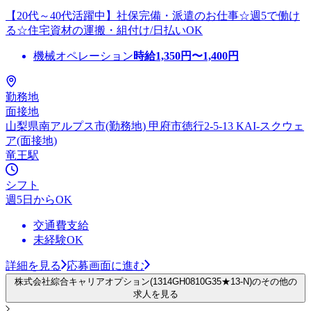
【20代～40代活躍中】社保完備・派遣のお仕事☆週5で働け
る☆住宅資材の運搬・組付け/日払いOK
機械オペレーション
時給
1,350
円〜
1,400
円
勤務地
面接地
山梨県南アルプス市(勤務地) 甲府市徳行2-5-13 KAI-スクウェ
ア(面接地)
竜王駅
シフト
週5日からOK
交通費支給
未経験OK
詳細を見る
応募画面に進む
株式会社綜合キャリアオプション(1314GH0810G35★13-N)のその他の
求人を見る