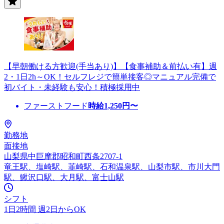
【早朝働ける方歓迎(手当あり)】【食事補助＆前払い有】週
2・1日2h～OK！セルフレジで簡単接客◎マニュアル完備で
初バイト・未経験も安心！積極採用中
ファーストフード
時給
1,250
円〜
勤務地
面接地
山梨県中巨摩郡昭和町西条2707-1
竜王駅、塩崎駅、韮崎駅、石和温泉駅、山梨市駅、市川大門
駅、鰍沢口駅、大月駅、富士山駅
シフト
1日2時間 週2日からOK