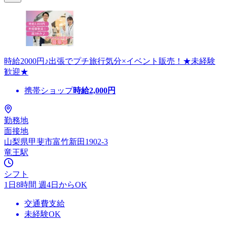
時給2000円♪出張でプチ旅行気分×イベント販売！★未経験
歓迎★
携帯ショップ
時給
2,000
円
勤務地
面接地
山梨県甲斐市富竹新田1902-3
竜王駅
シフト
1日8時間 週4日からOK
交通費支給
未経験OK