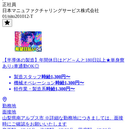
正社員
日本マニュファクチャリングサービス株式会社
01/nito201012-T
【半導体の製造】年間休日はどど～んと180日以上★単身寮
あり♪車通勤OK◎
製造スタッフ
時給
1,300
円〜
機械オペレーション
時給
1,300
円〜
軽作業・製造系
時給
1,300
円〜
勤務地
面接地
山梨県南アルプス市 ※詳細な勤務地につきましては、面接
時にご確認をお願いいたします