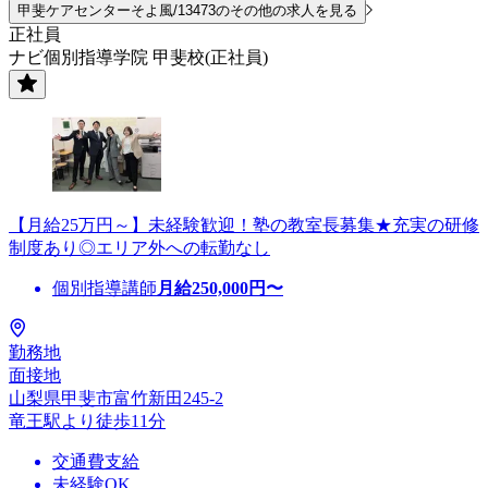
甲斐ケアセンターそよ風/13473のその他の求人を見る
正社員
ナビ個別指導学院 甲斐校(正社員)
【月給25万円～】未経験歓迎！塾の教室長募集★充実の研修
制度あり◎エリア外への転勤なし
個別指導講師
月給
250,000
円〜
勤務地
面接地
山梨県甲斐市富竹新田245-2
竜王駅より徒歩11分
交通費支給
未経験OK