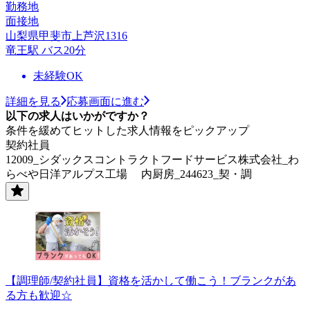
勤務地
面接地
山梨県甲斐市上芦沢1316
竜王駅 バス20分
未経験OK
詳細を見る
応募画面に進む
以下の求人はいかがですか？
条件を緩めてヒットした求人情報をピックアップ
契約社員
12009_シダックスコントラクトフードサービス株式会社_わ
らべや日洋アルプス工場 内厨房_244623_契・調
【調理師/契約社員】資格を活かして働こう！ブランクがあ
る方も歓迎☆