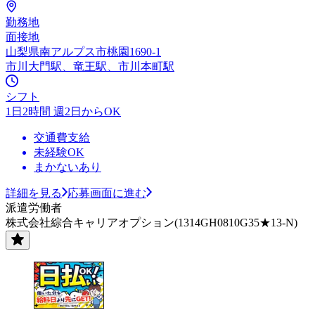
勤務地
面接地
山梨県南アルプス市桃園1690-1
市川大門駅、竜王駅、市川本町駅
シフト
1日2時間 週2日からOK
交通費支給
未経験OK
まかないあり
詳細を見る
応募画面に進む
派遣労働者
株式会社綜合キャリアオプション(1314GH0810G35★13-N)