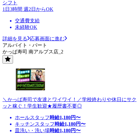
シフト
1日3時間 週2日からOK
交通費支給
未経験OK
詳細を見る
応募画面に進む
アルバイト・パート
かっぱ寿司 南アルプス店_2
＼かっぱ寿司で友達とワイワイ！／学校終わりや休日にサク
ッと稼ぐ！学生歓迎★履歴書不要◎
ホールスタッフ
時給
1,180
円〜
キッチンスタッフ
時給
1,180
円〜
皿洗い・洗い場
時給
1,180
円〜