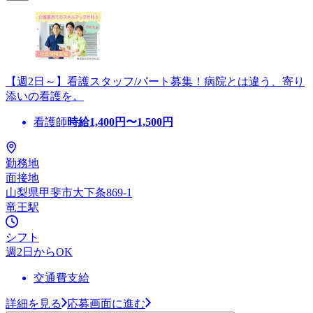
【週2日～】看護スタッフ/パート募集！病院とは違う、寄り
添いの看護を。
看護師
時給
1,400
円〜
1,500
円
勤務地
面接地
山梨県甲斐市大下条869-1
竜王駅
シフト
週2日からOK
交通費支給
詳細を見る
応募画面に進む