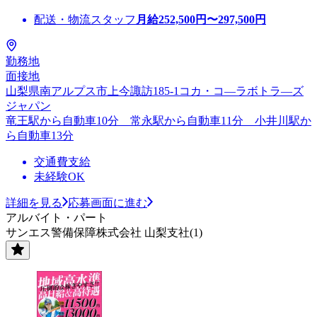
配送・物流スタッフ
月給
252,500
円〜
297,500
円
勤務地
面接地
山梨県南アルプス市上今諏訪185-1コカ・コ―ラボトラ―ズ
ジャパン
竜王駅から自動車10分 常永駅から自動車11分 小井川駅か
ら自動車13分
交通費支給
未経験OK
詳細を見る
応募画面に進む
アルバイト・パート
サンエス警備保障株式会社 山梨支社(1)