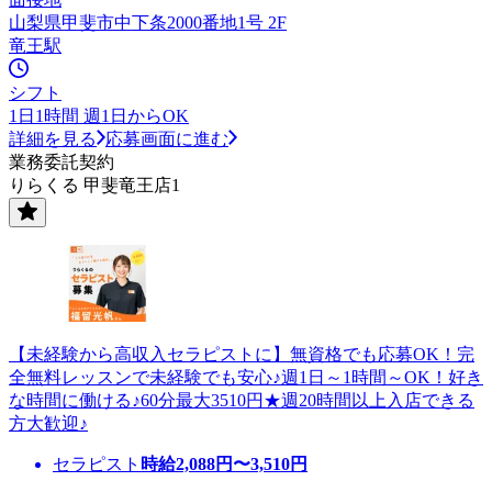
山梨県甲斐市中下条2000番地1号 2F
竜王駅
シフト
1日1時間 週1日からOK
詳細を見る
応募画面に進む
業務委託契約
りらくる 甲斐竜王店1
【未経験から高収入セラピストに】無資格でも応募OK！完
全無料レッスンで未経験でも安心♪週1日～1時間～OK！好き
な時間に働ける♪60分最大3510円★週20時間以上入店できる
方大歓迎♪
セラピスト
時給
2,088
円〜
3,510
円