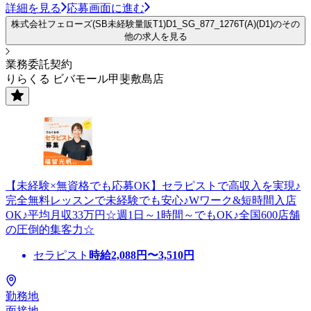
詳細を見る
応募画面に進む
株式会社フェローズ(SB未経験量販T1)D1_SG_877_1276T(A)(D1)のその
他の求人を見る
業務委託契約
りらくる ビバモール甲斐敷島店
【未経験×無資格でも応募OK】セラピストで高収入を実現♪
完全無料レッスンで未経験でも安心♪Wワーク&短時間入店
OK♪平均月収33万円☆週1日～1時間～でもOK♪全国600店舗
の圧倒的集客力☆
セラピスト
時給
2,088
円〜
3,510
円
勤務地
面接地