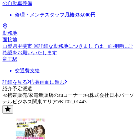
の自動車整備
修理・メンテスタッフ
月給
333,000
円
勤務地
面接地
山梨県甲斐市 ※詳細な勤務地につきましては、面接時にご
確認をお願いいたします
竜王駅
交通費支給
詳細を見る
応募画面に進む
紹介予定派遣
≪携帯販売/家電量販店のauコーナー≫(株式会社日本パーソ
ナルビジネス関東エリア)/KT02_01443