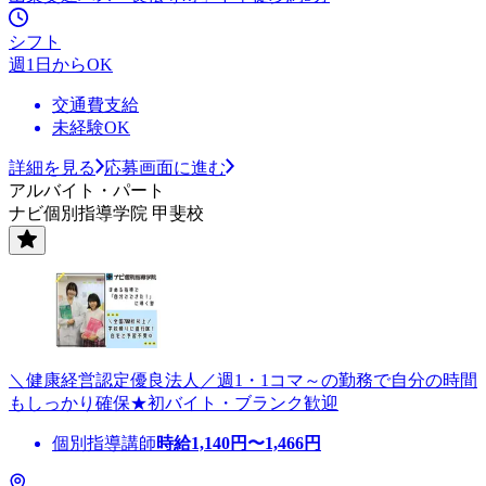
シフト
週1日からOK
交通費支給
未経験OK
詳細を見る
応募画面に進む
アルバイト・パート
ナビ個別指導学院 甲斐校
＼健康経営認定優良法人／週1・1コマ～の勤務で自分の時間
もしっかり確保★初バイト・ブランク歓迎
個別指導講師
時給
1,140
円〜
1,466
円