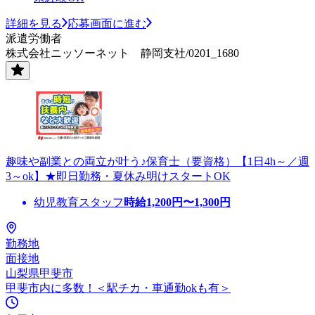
詳細を見る
応募画面に進む
派遣労働者
株式会社ニッソーネット 静岡支社/0201_1680
趣味や副業との両立が叶う♪保育士（要資格）【1日4h～／週
3～ok】★即日勤務・夏休み明けスタートOK
幼児教育スタッフ
時給
1,200
円〜
1,300
円
勤務地
面接地
山梨県甲斐市
甲斐市内に多数！＜駅チカ・車通勤okも有＞