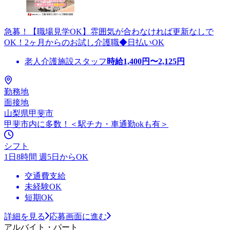
急募！【職場見学OK】雰囲気が合わなければ更新なしで
OK！2ヶ月からのお試し介護職◆日払いOK
老人介護施設スタッフ
時給
1,400
円〜
2,125
円
勤務地
面接地
山梨県甲斐市
甲斐市内に多数！＜駅チカ・車通勤okも有＞
シフト
1日8時間 週5日からOK
交通費支給
未経験OK
短期OK
詳細を見る
応募画面に進む
アルバイト・パート