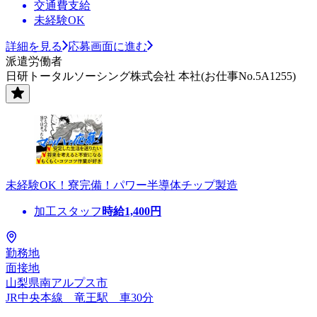
交通費支給
未経験OK
詳細を見る
応募画面に進む
派遣労働者
日研トータルソーシング株式会社 本社(お仕事No.5A1255)
未経験OK！寮完備！パワー半導体チップ製造
加工スタッフ
時給
1,400
円
勤務地
面接地
山梨県南アルプス市
JR中央本線 竜王駅 車30分