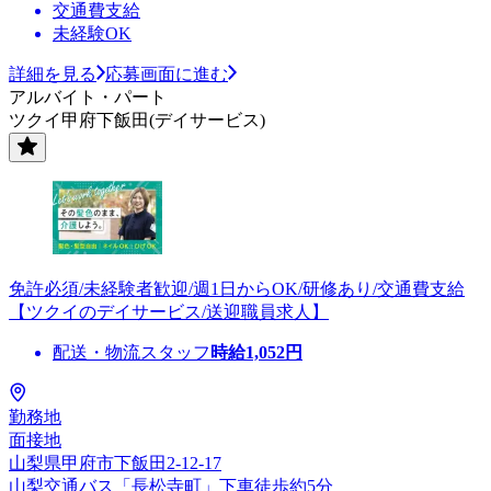
交通費支給
未経験OK
詳細を見る
応募画面に進む
アルバイト・パート
ツクイ甲府下飯田(デイサービス)
免許必須/未経験者歓迎/週1日からOK/研修あり/交通費支給
【ツクイのデイサービス/送迎職員求人】
配送・物流スタッフ
時給
1,052
円
勤務地
面接地
山梨県甲府市下飯田2-12-17
山梨交通バス「長松寺町」下車徒歩約5分