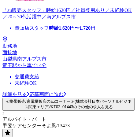
「au販売スタッフ」時給1620円／社員登用あり／未経験OK
／20～30代活躍中／南アルプス市
量販店スタッフ
時給
1,620
円〜
1,720
円
勤務地
面接地
山梨県南アルプス市
竜王駅から車で14分
交通費支給
未経験OK
詳細を見る
応募画面に進む
≪携帯販売/家電量販店のauコーナー≫(株式会社日本パーソナルビジネ
ス関東エリア)/KT02_01443のその他の求人を見る
アルバイト・パート
甲斐ケアセンターそよ風/13473