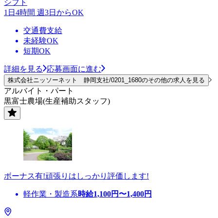
シフト
1日4時間 週3日からOK
交通費支給
未経験OK
短期OK
詳細を見る
応募画面に進む
株式会社ニッソーネット 静岡支社/0201_1680のその他の求人を見る
アルバイト・パート
黒富士農場(生産補助スタッフ)
ボーナス有!頑張りはしっかり評価します!
軽作業・製造系
時給
1,100
円〜
1,400
円