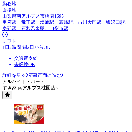
勤務地
面接地
山梨県南アルプス市桃園1695
甲府駅、竜王駅、塩崎駅、韮崎駅、市川大門駅、鰍沢口駅、
身延駅、石和温泉駅、山梨市駅
シフト
1日2時間 週2日からOK
交通費支給
未経験OK
詳細を見る
応募画面に進む
アルバイト・パート
すき家 南アルプス桃園店3