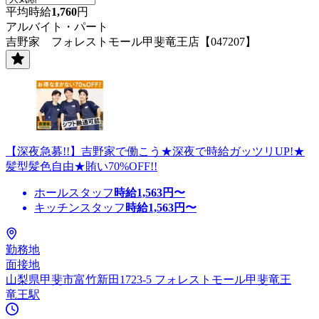
平均時給
1,760
円
アルバイト・パート
吉野家 フォレストモール甲斐竜王店【047207】
【深夜急募!!】吉野家で働こう★深夜で時給ガッツリUP!★
髪型髪色自由★賄い70%OFF!!
ホールスタッフ
時給
1,563
円〜
キッチンスタッフ
時給
1,563
円〜
勤務地
面接地
山梨県甲斐市富竹新田1723-5 フォレストモール甲斐竜王
竜王駅