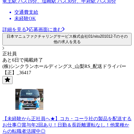
竜王駅 バス19分、塩崎駅 バス30分、甲府駅 バス30分
交通費支給
未経験OK
詳細を見る
応募画面に進む
日本マニュファクチャリングサービス株式会社01/nito201012-Tのその
他の求人を見る
正社員
あと6日で掲載終了
(株)シンクランホールディングス_山梨RS_配送ドライバー
【正】_36417
【未経験から正社員へ★】コカ・コーラ社の製品を配送する
お仕事◎賞与年2回あり！日勤＆長距離運転なし！他業種か
らの転職者活躍中◎