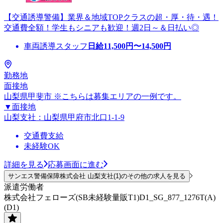
【交通誘導警備】業界＆地域TOPクラスの超・厚・待・遇！
交通費全額！学生もシニアも歓迎！週2日～＆日払い◎
車両誘導スタッフ
日給
11,500
円〜
14,500
円
勤務地
面接地
山梨県甲斐市 ※こちらは募集エリアの一例です。
▼面接地
山梨支社：山梨県甲府市北口1-1-9
交通費支給
未経験OK
詳細を見る
応募画面に進む
サンエス警備保障株式会社 山梨支社(1)のその他の求人を見る
派遣労働者
株式会社フェローズ(SB未経験量販T1)D1_SG_877_1276T(A)
(D1)