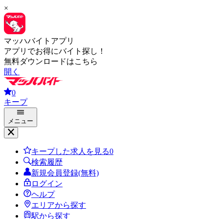
×
マッハバイトアプリ
アプリでお得にバイト探し！
無料ダウンロードはこちら
開く
0
キープ
メニュー
キープした求人を見る
0
検索履歴
新規会員登録(無料)
ログイン
ヘルプ
エリアから探す
駅から探す