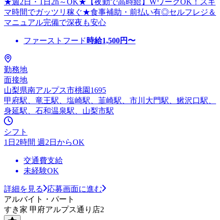
★週2日・1日2h～OK★【夜勤で高時給】WワークOK！スキ
マ時間でガッツリ稼ぐ★食事補助・前払い有◎セルフレジ＆
マニュアル完備で深夜も安心
ファーストフード
時給
1,500
円〜
勤務地
面接地
山梨県南アルプス市桃園1695
甲府駅、竜王駅、塩崎駅、韮崎駅、市川大門駅、鰍沢口駅、
身延駅、石和温泉駅、山梨市駅
シフト
1日2時間 週2日からOK
交通費支給
未経験OK
詳細を見る
応募画面に進む
アルバイト・パート
すき家 甲府アルプス通り店2