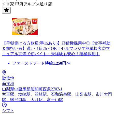
すき家 甲府アルプス通り店
【早朝働ける方歓迎(手当あり)】◎積極採用中◎【食事補助
＆前払い有】週2・1日2h～OK！セルフレジで簡単接客◎マ
ニュアル完備で初バイト・未経験も安心！積極採用中
ファーストフード
時給
1,250
円〜
勤務地
面接地
山梨県中巨摩郡昭和町西条2707-1
竜王駅、塩崎駅、韮崎駅、石和温泉駅、山梨市駅、市川大門
駅、鰍沢口駅、大月駅、富士山駅
シフト